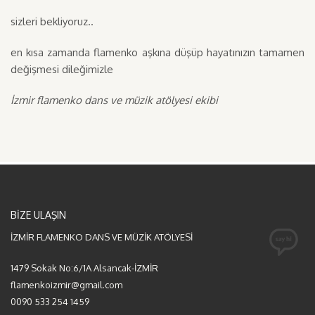
sizleri bekliyoruz..
en kısa zamanda flamenko aşkına düşüp hayatınızın tamamen
değişmesi dileğimizle
İzmir flamenko dans ve müzik atölyesi ekibi
BİZE ULAŞIN
İZMİR FLAMENKO DANS VE MÜZİK ATÖLYESİ
1479 Sokak No:6/1A Alsancak-İZMİR
flamenkoizmir@gmail.com
0090 533 254 1459