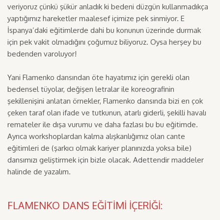
veriyoruz çünkü şükür anladık ki bedeni düzgün kullanmadıkça
yaptığımız hareketler maalesef içimize pek sinmiyor. E
İspanya’daki eğitimlerde dahi bu konunun üzerinde durmak
için pek vakit olmadığını çoğumuz biliyoruz. Oysa herşey bu
bedenden varoluyor!
Yani Flamenko dansından öte hayatımız için gerekli olan
bedensel tüyolar, değişen letralar ile koreografinin
şekillenişini anlatan örnekler, Flamenko dansında bizi en çok
çeken taraf olan ifade ve tutkunun, atarlı giderli, şekilli havalı
remateler ile dışa vurumu ve daha fazlası bu bu eğitimde.
Ayrıca workshoplardan kalma alışkanlığımız olan cante
eğitimleri de (şarkıcı olmak kariyer planınızda yoksa bile)
dansımızı geliştirmek için bizle olacak. Adettendir maddeler
halinde de yazalım.
FLAMENKO DANS EĞİTİMİ İÇERİĞİ: