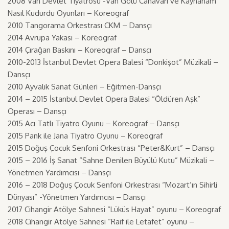
2008 Van Devlet Tiyatrosu -Van Gölü Canavarı ve Kaynanam
Nasıl Kudurdu Oyunları – Koreograf
2010 Tangorama Orkestrası CKM – Dansçı
2014 Avrupa Yakası – Koreograf
2014 Çırağan Baskını – Koreograf – Dansçı
2010-2013 İstanbul Devlet Opera Balesi “Donkişot” Müzikali –
Dansçı
2010 Ayvalık Sanat Günleri – Eğitmen-Dansçı
2014 – 2015 İstanbul Devlet Opera Balesi “Öldüren Aşk”
Operası – Dansçı
2015 Acı Tatlı Tiyatro Oyunu – Koreograf – Dansçı
2015 Pank ile Jana Tiyatro Oyunu – Koreograf
2015 Doğuş Çocuk Senfoni Orkestrası “Peter&Kurt” – Dansçı
2015 – 2016 İş Sanat “Sahne Denilen Büyülü Kutu” Müzikali –
Yönetmen Yardımcısı – Dansçı
2016 – 2018 Doğuş Çocuk Senfoni Orkestrası “Mozart’ın Sihirli
Dünyası” -Yönetmen Yardımcısı – Dansçı
2017 Cihangir Atölye Sahnesi “Lüküs Hayat” oyunu – Koreograf
2018 Cihangir Atölye Sahnesi “Raif ile Letafet” oyunu –