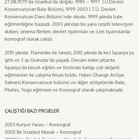
27.08.1979’da İstanbul’da doğdu. 1985 – 1997 İ.Ü.Devlet
Konservatuvarı Bale Bölümü, 1999-2003 İ.T.Ü. Devlet
Konservatuarı Dans Bölümü’nde okudu. 1999 yılında bale
eğitmenliğine başladı. 2003 yılından bu yana çeşitli televizyon
dizileri, sinema filmleri, devlet tiyatroları ve özel tiyatrolarda
koreograf olarak çalıştı.
2010 yılında Flamenko ile tanıştı, 2010 yılında ilk kez İspanya’ya
gitti ve 3 ay Granada’da yaşadı. Devam eden yıllarda
İspanya’da birçok eğitim ve festivale katılıp çok değerli
eğitmenler ile çalışma fırsatı buldu. Halen Cihangir Atölye
Sahnesi Konservatuvar bölümü ve diğer atölyelerde Bale,
Pilates, Yoga eğitmeni ve Koreograf olarak çalışmaktadır.
ÇALIŞTIĞI BAZI PROJELER
2003 Kurşun Yarası – Koreograf
2005 Bir İstanbul Masalı – Koreograf