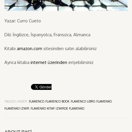
Yazar: Curro Cueto
Dili: İngilizce, İspanyolca, Fransızca, Almanca
Kitabı
amazon.com
sitesinden satın alabilirsiniz
Ayrıca kitaba
internet üzerinden
erişebilirsiniz
TAGGED UNDER:
FLAMENCO
,
FLAMENCO BOOK
,
FLAMENCO LIBRO
,
FLAMENKO
,
FLAMENKO IZMIR
,
FLAMENKO KITAP
,
IZMIRDE FLAMENKO