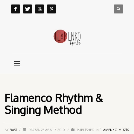
Flamenco Rhythm &
Singing Method
BY
RASI
/
PAZAR, 26 ARALIK 2010
/
PUBLISHED IN
FLAMENKO MÜZIK