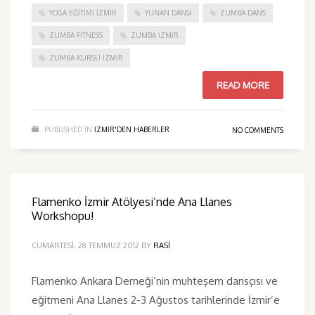
YOGA EĞITIMI İZMIR
YUNAN DANSI
ZUMBA DANS
ZUMBA FITNESS
ZUMBA İZMIR
ZUMBA KURSU İZMIR
READ MORE
PUBLISHED IN
IZMIR'DEN HABERLER
NO COMMENTS
Flamenko İzmir Atölyesi’nde Ana Llanes
Workshopu!
CUMARTESI, 28 TEMMUZ 2012
BY
RASI
Flamenko Ankara Derneği’nin muhteşem dansçısı ve
eğitmeni Ana Llanes 2-3 Ağustos tarihlerinde İzmir’e