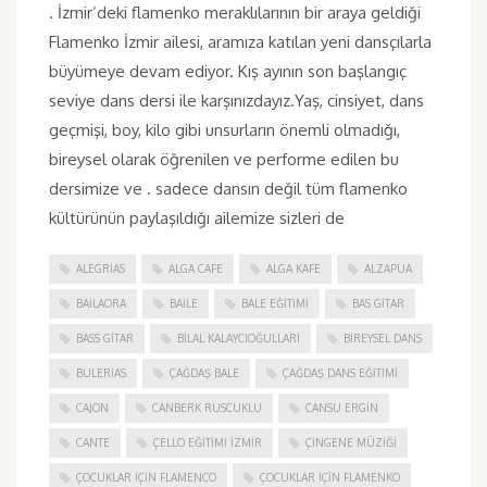
. İzmir’deki flamenko meraklılarının bir araya geldiği
Flamenko İzmir ailesi, aramıza katılan yeni dansçılarla
büyümeye devam ediyor. Kış ayının son başlangıç
seviye dans dersi ile karşınızdayız.Yaş, cinsiyet, dans
geçmişi, boy, kilo gibi unsurların önemli olmadığı,
bireysel olarak öğrenilen ve performe edilen bu
dersimize ve . sadece dansın değil tüm flamenko
kültürünün paylaşıldığı ailemize sizleri de
ALEGRIAS
ALGA CAFE
ALGA KAFE
ALZAPUA
BAILAORA
BAILE
BALE EĞITIMI
BAS GITAR
BASS GITAR
BILAL KALAYCIOĞULLARI
BIREYSEL DANS
BULERIAS
ÇAĞDAŞ BALE
ÇAĞDAŞ DANS EĞITIMI
CAJON
CANBERK RUSCUKLU
CANSU ERGIN
CANTE
ÇELLO EĞITIMI İZMIR
ÇINGENE MÜZIĞI
ÇOCUKLAR IÇIN FLAMENCO
ÇOCUKLAR IÇIN FLAMENKO