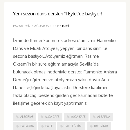
Yeni sezon dans dersleri 11 Eylül’de başlıyor!
PAZARTESI, 13 AĞUSTOS 2012
BY
RASI
İzmir’de flamenkonun tek adresi olan İzmir Flamenko
Dans ve Müzik Atölyesi, yepyeni bir dans sınıfı ile
sezona başlıyor..Atölyemiz eğitmeni Rasime
Öktem’in bir süre eğitim amacıyla Sevilla’da
bulunacak olması nedeniyle dersler, Flamenko Ankara
Derneği eğitmeni ve atölyemizin yakın dostu Ana
Llanes eşliğinde başlayacaktır. Derslere katılımın
fazla olacağı beklendiğinden geç kalmadan bizlerle
iletişime geçerek ön kayıt yaptırmanız
ALEGRIAS
ALGA CAFE
ALGA KAFE
ALZAPUA
BAILAORA
BAILE
BALE EĞITIMI
BAS GITAR