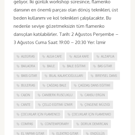
geliyor. İki günlük workshop süresince, flamenko
dansının en önemli parçası olan dönüş teknikleri, üst
beden kullanımı ve kol teknikleri çalışılacaktır. Bu
nedenle seviye gözetmeksizin tüm flamenko
dansçıları katılabilirler. Tarih: 2 Ağustos Perşembe –
3 Ağustos Cuma Saat: 19:00 – 20:30 Yer: İzmir
ALEGRIAS
ALGA CAFE
ALGA KAFE
ALZAPUA
BAILAORA
BAILE
BALE EĞITIMI
BAS GITAR
BASS GITAR
BILAL KALAYCIOĞULLARI
BIREYSEL DANS
BULERIAS
ÇAĞDAŞ BALE
ÇAĞDAŞ DANS EĞITIMI
CAJON
CANBERK RUSCUKLU
CANSU ERGIN
CANTE
ÇELLO EĞITIMI İZMIR
ÇINGENE MÜZIĞI
ÇOCUKLAR IÇIN FLAMENCO
ÇOCUKLAR IÇIN FLAMENKO
COMPAS
CONTEMPORARY
DORUK DEMIRCAN
EL YAPIMI GITAR
ELEKTRO GITAR
ENDÜLÜS