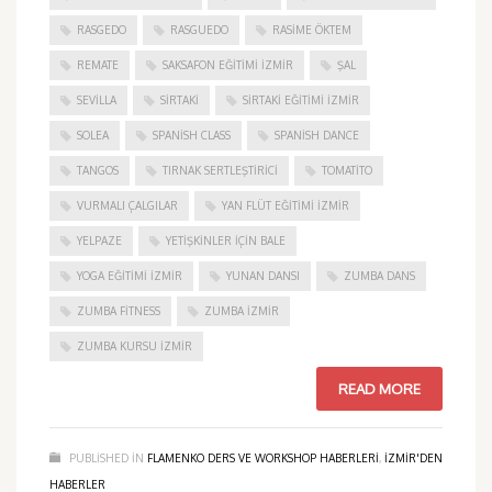
RASGEDO
RASGUEDO
RASIME ÖKTEM
REMATE
SAKSAFON EĞITIMI İZMIR
ŞAL
SEVILLA
SIRTAKI
SIRTAKI EĞITIMI İZMIR
SOLEA
SPANISH CLASS
SPANISH DANCE
TANGOS
TIRNAK SERTLEŞTIRICI
TOMATITO
VURMALI ÇALGILAR
YAN FLÜT EĞITIMI İZMIR
YELPAZE
YETIŞKINLER IÇIN BALE
YOGA EĞITIMI İZMIR
YUNAN DANSI
ZUMBA DANS
ZUMBA FITNESS
ZUMBA İZMIR
ZUMBA KURSU İZMIR
READ MORE
PUBLISHED IN
FLAMENKO DERS VE WORKSHOP HABERLERI
,
IZMIR'DEN
HABERLER