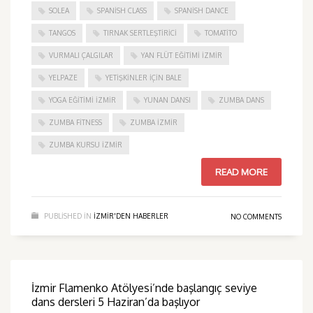
SOLEA
SPANISH CLASS
SPANISH DANCE
TANGOS
TIRNAK SERTLEŞTIRICI
TOMATITO
VURMALI ÇALGILAR
YAN FLÜT EĞITIMI İZMIR
YELPAZE
YETIŞKINLER IÇIN BALE
YOGA EĞITIMI İZMIR
YUNAN DANSI
ZUMBA DANS
ZUMBA FITNESS
ZUMBA İZMIR
ZUMBA KURSU İZMIR
READ MORE
PUBLISHED IN
IZMIR'DEN HABERLER
NO COMMENTS
İzmir Flamenko Atölyesi’nde başlangıç seviye
dans dersleri 5 Haziran’da başlıyor