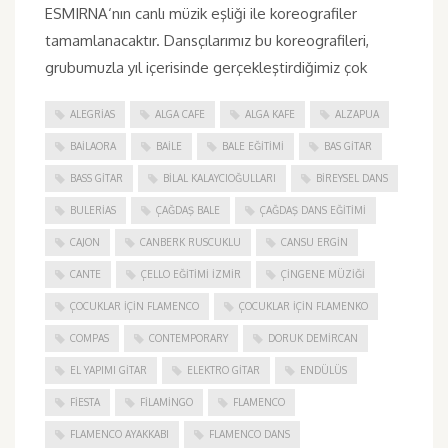
ESMIRNA‘nın canlı müzik eşliği ile koreografiler
tamamlanacaktır. Dansçılarımız bu koreografileri,
grubumuzla yıl içerisinde gerçekleştirdiğimiz çok
ALEGRIAS
ALGA CAFE
ALGA KAFE
ALZAPUA
BAILAORA
BAILE
BALE EĞITIMI
BAS GITAR
BASS GITAR
BILAL KALAYCIOĞULLARI
BIREYSEL DANS
BULERIAS
ÇAĞDAŞ BALE
ÇAĞDAŞ DANS EĞITIMI
CAJON
CANBERK RUSCUKLU
CANSU ERGIN
CANTE
ÇELLO EĞITIMI İZMIR
ÇINGENE MÜZIĞI
ÇOCUKLAR IÇIN FLAMENCO
ÇOCUKLAR IÇIN FLAMENKO
COMPAS
CONTEMPORARY
DORUK DEMIRCAN
EL YAPIMI GITAR
ELEKTRO GITAR
ENDÜLÜS
FIESTA
FILAMINGO
FLAMENCO
FLAMENCO AYAKKABI
FLAMENCO DANS