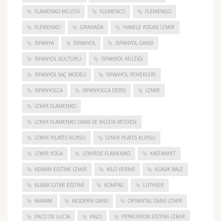
FLAMENKO MÜZIĞI
FLEMENCO
FLEMENGO
FLEMENKO
GRANADA
HAMILE YOGASI İZMIR
ISPANYA
İSPANYOL
İSPANYOL DANSI
İSPANYOL KÜLTÜRÜ
İSPANYOL MÜZIĞI
İSPANYOL SAÇ MODELI
İSPANYOL YEMEKLERI
İSPANYOLCA
İSPANYOLCA DERSI
IZMIR
IZMIR FLAMENKO
İZMIR FLAMENKO DANS VE MÜZIK ATÖLYESI
İZMIR PILATES KURSU
İZMIR PLATES KURSU
İZMIR YOGA
IZMIRDE FLAMENKO
KASTANYET
KEMAN EĞITIMI İZMIR
KILO VERME
KLASIK BALE
KLASIK GITAR EĞITIMI
KOMPAS
LUTHIER
MAKAM
MODERN DANS
ORYANTAL DANS İZMIR
PACO DE LUCIA
PALO
PERKÜSYON EĞITIMI İZMIR