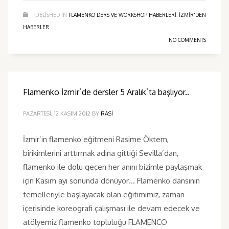
PUBLISHED IN
FLAMENKO DERS VE WORKSHOP HABERLERI
,
IZMIR'DEN
HABERLER
NO COMMENTS
Flamenko İzmir`de dersler 5 Aralık`ta başlıyor..
PAZARTESI, 12 KASIM 2012
BY
RASI
İzmir’in flamenko eğitmeni Rasime Öktem,
birikimlerini arttırmak adına gittiği Sevilla’dan,
flamenko ile dolu geçen her anını bizimle paylaşmak
için Kasım ayı sonunda dönüyor… Flamenko dansının
temelleriyle başlayacak olan eğitimimiz, zaman
içerisinde koreografi çalışması ile devam edecek ve
atölyemiz flamenko topluluğu FLAMENCO