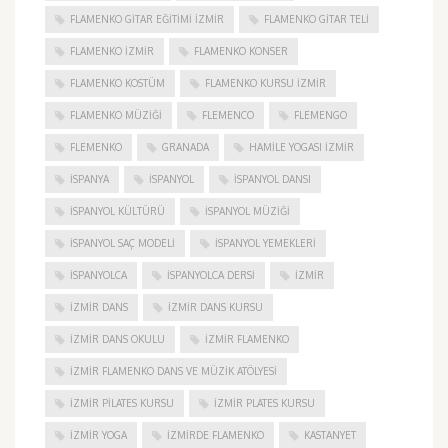
FLAMENKO GITAR EĞITIMI İZMIR
FLAMENKO GITAR TELI
FLAMENKO IZMIR
FLAMENKO KONSER
FLAMENKO KOSTÜM
FLAMENKO KURSU İZMIR
FLAMENKO MÜZIĞI
FLEMENCO
FLEMENGO
FLEMENKO
GRANADA
HAMILE YOGASI İZMIR
ISPANYA
İSPANYOL
İSPANYOL DANSI
İSPANYOL KÜLTÜRÜ
İSPANYOL MÜZIĞI
İSPANYOL SAÇ MODELI
İSPANYOL YEMEKLERI
İSPANYOLCA
İSPANYOLCA DERSI
IZMIR
IZMIR DANS
IZMIR DANS KURSU
IZMIR DANS OKULU
IZMIR FLAMENKO
İZMIR FLAMENKO DANS VE MÜZIK ATÖLYESI
İZMIR PILATES KURSU
İZMIR PLATES KURSU
İZMIR YOGA
IZMIRDE FLAMENKO
KASTANYET