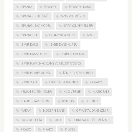
ISPANYA
İSPANYOL
İSPANYOL DANSI
İSPANYOL KÜLTÜRÜ
İSPANYOL MÜZIĞI
İSPANYOL SAÇ MODELI
İSPANYOL YEMEKLERI
İSPANYOLCA
İSPANYOLCA DERSI
IZMIR
IZMIR DANS
IZMIR DANS KURSU
IZMIR DANS OKULU
IZMIR FLAMENKO
İZMIR FLAMENKO DANS VE MÜZIK ATÖLYESI
İZMIR PILATES KURSU
İZMIR PLATES KURSU
İZMIR YOGA
IZMIRDE FLAMENKO
KASTANYET
KEMAN EĞITIMI İZMIR
KILO VERME
KLASIK BALE
KLASIK GITAR EĞITIMI
KOMPAS
LUTHIER
MAKAM
MODERN DANS
ORYANTAL DANS İZMIR
PACO DE LUCIA
PALO
PERKÜSYON EĞITIMI İZMIR
PICADO
PIKADO
PILATES