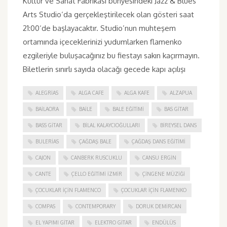
Kültür ve Sanat Fabrikası bünyesindeki Jazz & Blues
Arts Studio‘da gerçekleştirilecek olan gösteri saat
21:00‘de başlayacaktır. Studio’nun muhteşem
ortamında içeceklerinizi yudumlarken flamenko
ezgileriyle buluşacağınız bu fiestayı sakın kaçırmayın.
Biletlerin sınırlı sayıda olacağı gecede kapı açılışı
ALEGRIAS
ALGA CAFE
ALGA KAFE
ALZAPUA
BAILAORA
BAILE
BALE EĞITIMI
BAS GITAR
BASS GITAR
BILAL KALAYCIOĞULLARI
BIREYSEL DANS
BULERIAS
ÇAĞDAŞ BALE
ÇAĞDAŞ DANS EĞITIMI
CAJON
CANBERK RUSCUKLU
CANSU ERGIN
CANTE
ÇELLO EĞITIMI İZMIR
ÇINGENE MÜZIĞI
ÇOCUKLAR IÇIN FLAMENCO
ÇOCUKLAR IÇIN FLAMENKO
COMPAS
CONTEMPORARY
DORUK DEMIRCAN
EL YAPIMI GITAR
ELEKTRO GITAR
ENDÜLÜS