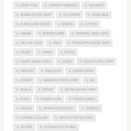
İZMIR YOGA
IZMIRDE FLAMENKO
KASTANYET
KEMAN EĞITIMI İZMIR
KILO VERME
KLASIK BALE
KLASIK GITAR EĞITIMI
KOMPAS
LUTHIER
MAKAM
MODERN DANS
ORYANTAL DANS İZMIR
PACO DE LUCIA
PALO
PERKÜSYON EĞITIMI İZMIR
PICADO
PIKADO
PILATES
PILATES KURSU İZMIR
PLATES
PLATES KURSU İZMIR
RASGEDO
RASGUEDO
RASIME ÖKTEM
REMATE
SAKSAFON EĞITIMI İZMIR
ŞAL
SEVILLA
SIRTAKI
SIRTAKI EĞITIMI İZMIR
SOLEA
SPANISH CLASS
SPANISH DANCE
TANGOS
TIRNAK SERTLEŞTIRICI
TOMATITO
VURMALI ÇALGILAR
YAN FLÜT EĞITIMI İZMIR
YELPAZE
YETIŞKINLER IÇIN BALE