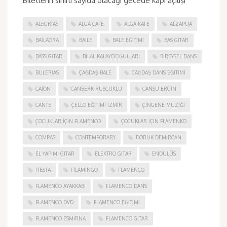
Biletlerin sınırlı sayıda olacağı gecede kapı açılışı
ALEGRIAS
ALGA CAFE
ALGA KAFE
ALZAPUA
BAILAORA
BAILE
BALE EĞITIMI
BAS GITAR
BASS GITAR
BILAL KALAYCIOĞULLARI
BIREYSEL DANS
BULERIAS
ÇAĞDAŞ BALE
ÇAĞDAŞ DANS EĞITIMI
CAJON
CANBERK RUSCUKLU
CANSU ERGIN
CANTE
ÇELLO EĞITIMI İZMIR
ÇINGENE MÜZIĞI
ÇOCUKLAR IÇIN FLAMENCO
ÇOCUKLAR IÇIN FLAMENKO
COMPAS
CONTEMPORARY
DORUK DEMIRCAN
EL YAPIMI GITAR
ELEKTRO GITAR
ENDÜLÜS
FIESTA
FILAMINGO
FLAMENCO
FLAMENCO AYAKKABI
FLAMENCO DANS
FLAMENCO DVD
FLAMENCO EĞITIMI
FLAMENCO ESMIRNA
FLAMENCO GITAR