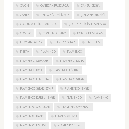
CAJON
CANBERK RUSCUKLU
CANSU ERGIN
CANTE
ÇELLO EĞITIMI İZMIR
ÇINGENE MÜZIĞI
ÇOCUKLAR IÇIN FLAMENCO
ÇOCUKLAR IÇIN FLAMENKO
COMPAS
CONTEMPORARY
DORUK DEMIRCAN
EL YAPIMI GITAR
ELEKTRO GITAR
ENDÜLÜS
FIESTA
FILAMINGO
FLAMENCO
FLAMENCO AYAKKABI
FLAMENCO DANS
FLAMENCO DVD
FLAMENCO EĞITIMI
FLAMENCO ESMIRNA
FLAMENCO GITAR
FLAMENCO GITAR İZMIR
FLAMENCO IZMIR
FLAMENCO KURSU İZMIR
FLAMENGO
FLAMENKO
FLAMENKO AKSESUAR
FLAMENKO AYAKKABI
FLAMENKO DANS
FLAMENKO DVD
FLAMENKO EĞITIMI
FLAMENKO GITAR