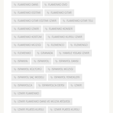
FLAMENKO DANS
FLAMENKO DVD
FLAMENKO EĞITIMI
FLAMENKO GITAR
FLAMENKO GITAR EĞITIMI İZMIR
FLAMENKO GITAR TELI
FLAMENKO IZMIR
FLAMENKO KONSER
FLAMENKO KOSTÜM
FLAMENKO KURSU İZMIR
FLAMENKO MÜZIĞI
FLEMENCO
FLEMENGO
FLEMENKO
GRANADA
HAMILE YOGASI İZMIR
ISPANYA
İSPANYOL
İSPANYOL DANSI
İSPANYOL KÜLTÜRÜ
İSPANYOL MÜZIĞI
İSPANYOL SAÇ MODELI
İSPANYOL YEMEKLERI
İSPANYOLCA
İSPANYOLCA DERSI
IZMIR
IZMIR FLAMENKO
İZMIR FLAMENKO DANS VE MÜZIK ATÖLYESI
İZMIR PILATES KURSU
İZMIR PLATES KURSU