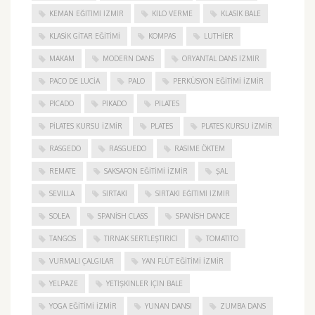
KEMAN EĞITIMI İZMIR
KILO VERME
KLASIK BALE
KLASIK GITAR EĞITIMI
KOMPAS
LUTHIER
MAKAM
MODERN DANS
ORYANTAL DANS İZMIR
PACO DE LUCIA
PALO
PERKÜSYON EĞITIMI İZMIR
PICADO
PIKADO
PILATES
PILATES KURSU İZMIR
PLATES
PLATES KURSU İZMIR
RASGEDO
RASGUEDO
RASIME ÖKTEM
REMATE
SAKSAFON EĞITIMI İZMIR
ŞAL
SEVILLA
SIRTAKI
SIRTAKI EĞITIMI İZMIR
SOLEA
SPANISH CLASS
SPANISH DANCE
TANGOS
TIRNAK SERTLEŞTIRICI
TOMATITO
VURMALI ÇALGILAR
YAN FLÜT EĞITIMI İZMIR
YELPAZE
YETIŞKINLER IÇIN BALE
YOGA EĞITIMI İZMIR
YUNAN DANSI
ZUMBA DANS