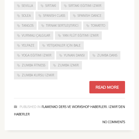
SEVILLA
SIRTAKI
SIRTAKI EĞITIMI İZMIR
SOLEA
SPANISH CLASS
SPANISH DANCE
TANGOS
TIRNAK SERTLEŞTIRICI
TOMATITO
VURMALI ÇALGILAR
YAN FLÜT EĞITIMI İZMIR
YELPAZE
YETIŞKINLER IÇIN BALE
YOGA EĞITIMI İZMIR
YUNAN DANSI
ZUMBA DANS
ZUMBA FITNESS
ZUMBA İZMIR
ZUMBA KURSU İZMIR
READ MORE
PUBLISHED IN
FLAMENKO DERS VE WORKSHOP HABERLERI
,
IZMIR'DEN
HABERLER
NO COMMENTS