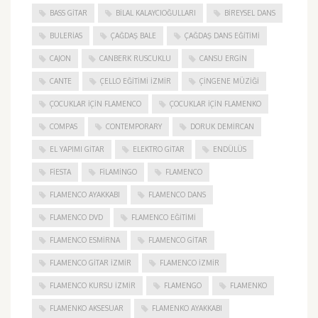
BASS GITAR
BILAL KALAYCIOĞULLARI
BIREYSEL DANS
BULERIAS
ÇAĞDAŞ BALE
ÇAĞDAŞ DANS EĞITIMI
CAJON
CANBERK RUSCUKLU
CANSU ERGIN
CANTE
ÇELLO EĞITIMI İZMIR
ÇINGENE MÜZIĞI
ÇOCUKLAR IÇIN FLAMENCO
ÇOCUKLAR IÇIN FLAMENKO
COMPAS
CONTEMPORARY
DORUK DEMIRCAN
EL YAPIMI GITAR
ELEKTRO GITAR
ENDÜLÜS
FIESTA
FILAMINGO
FLAMENCO
FLAMENCO AYAKKABI
FLAMENCO DANS
FLAMENCO DVD
FLAMENCO EĞITIMI
FLAMENCO ESMIRNA
FLAMENCO GITAR
FLAMENCO GITAR İZMIR
FLAMENCO IZMIR
FLAMENCO KURSU İZMIR
FLAMENGO
FLAMENKO
FLAMENKO AKSESUAR
FLAMENKO AYAKKABI