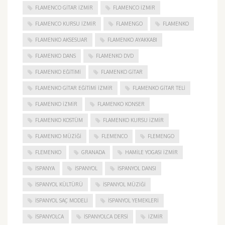
FLAMENCO GITAR İZMIR
FLAMENCO IZMIR
FLAMENCO KURSU İZMIR
FLAMENGO
FLAMENKO
FLAMENKO AKSESUAR
FLAMENKO AYAKKABI
FLAMENKO DANS
FLAMENKO DVD
FLAMENKO EĞITIMI
FLAMENKO GITAR
FLAMENKO GITAR EĞITIMI İZMIR
FLAMENKO GITAR TELI
FLAMENKO IZMIR
FLAMENKO KONSER
FLAMENKO KOSTÜM
FLAMENKO KURSU İZMIR
FLAMENKO MÜZIĞI
FLEMENCO
FLEMENGO
FLEMENKO
GRANADA
HAMILE YOGASI İZMIR
ISPANYA
İSPANYOL
İSPANYOL DANSI
İSPANYOL KÜLTÜRÜ
İSPANYOL MÜZIĞI
İSPANYOL SAÇ MODELI
İSPANYOL YEMEKLERI
İSPANYOLCA
İSPANYOLCA DERSI
IZMIR