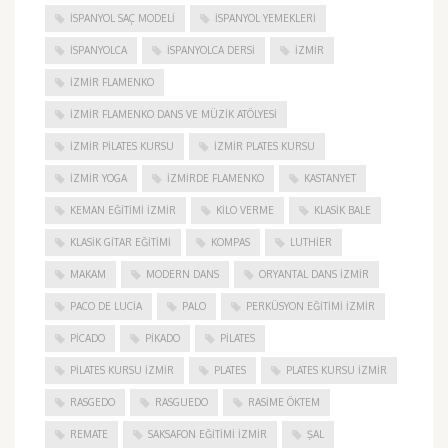
İSPANYOL SAÇ MODELI
İSPANYOL YEMEKLERI
İSPANYOLCA
İSPANYOLCA DERSI
IZMIR
IZMIR FLAMENKO
İZMIR FLAMENKO DANS VE MÜZIK ATÖLYESI
İZMIR PILATES KURSU
İZMIR PLATES KURSU
İZMIR YOGA
IZMIRDE FLAMENKO
KASTANYET
KEMAN EĞITIMI İZMIR
KILO VERME
KLASIK BALE
KLASIK GITAR EĞITIMI
KOMPAS
LUTHIER
MAKAM
MODERN DANS
ORYANTAL DANS İZMIR
PACO DE LUCIA
PALO
PERKÜSYON EĞITIMI İZMIR
PICADO
PIKADO
PILATES
PILATES KURSU İZMIR
PLATES
PLATES KURSU İZMIR
RASGEDO
RASGUEDO
RASIME ÖKTEM
REMATE
SAKSAFON EĞITIMI İZMIR
ŞAL