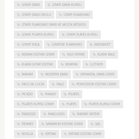
IZMIR DANS
IZMIR DANS KURSU
IZMIR DANS OKULU
IZMIR FLAMENKO
İZMIR FLAMENKO DANS VE MÜZIK ATÖLYESI
İZMIR PILATES KURSU
İZMIR PLATES KURSU
İZMIR YOGA
IZMIRDE FLAMENKO
KASTANYET
KEMAN EĞITIMI İZMIR
KILO VERME
KLASIK BALE
KLASIK GITAR EĞITIMI
KOMPAS
LUTHIER
MAKAM
MODERN DANS
ORYANTAL DANS İZMIR
PACO DE LUCIA
PALO
PERKÜSYON EĞITIMI İZMIR
PICADO
PIKADO
PILATES
PILATES KURSU İZMIR
PLATES
PLATES KURSU İZMIR
RASGEDO
RASGUEDO
RASIME ÖKTEM
REMATE
SAKSAFON EĞITIMI İZMIR
ŞAL
SEVILLA
SIRTAKI
SIRTAKI EĞITIMI İZMIR