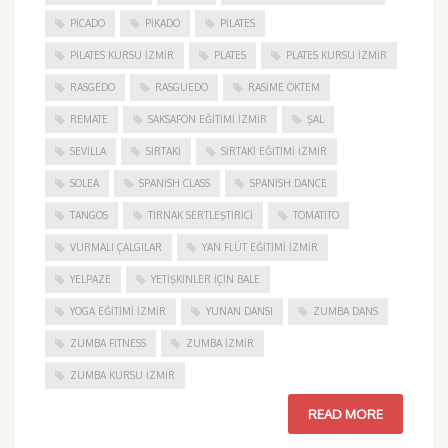
PICADO
PIKADO
PILATES
PILATES KURSU İZMIR
PLATES
PLATES KURSU İZMIR
RASGEDO
RASGUEDO
RASIME ÖKTEM
REMATE
SAKSAFON EĞITIMI İZMIR
ŞAL
SEVILLA
SIRTAKI
SIRTAKI EĞITIMI İZMIR
SOLEA
SPANISH CLASS
SPANISH DANCE
TANGOS
TIRNAK SERTLEŞTIRICI
TOMATITO
VURMALI ÇALGILAR
YAN FLÜT EĞITIMI İZMIR
YELPAZE
YETIŞKINLER IÇIN BALE
YOGA EĞITIMI İZMIR
YUNAN DANSI
ZUMBA DANS
ZUMBA FITNESS
ZUMBA İZMIR
ZUMBA KURSU İZMIR
READ MORE