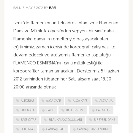
SALI, 15 MAYIS 2012
BY
RASI
İzmir’de flamenkonun tek adresi olan İzmir Flamenko
Dans ve Müzik Atölyesi‘nden yepyeni bir sınıf daha…
Flamenko dansının temelleriyle başlayacak olan
eğitimimiz, zaman içerisinde koreografi çalışması ile
devam edecek ve atölyemiz flamenko topluluğu
FLAMENCO ESMIRNA‘nın canlı müzik eşliği ile
koreografiler tamamlanacaktır.. Derslerimiz 5 Haziran
2012 tarihinden itibaren her Salı, akşam saat 18.30 –
20:00 arasında olmak
ALEGRIAS
ALGA CAFE
ALGA KAFE
ALZAPUA
BAILAORA
BAILE
BALE EĞITIMI
BAS GITAR
BASS GITAR
BILAL KALAYCIOĞULLARI
BIREYSEL DANS
BULERIAS
ÇAĞDAŞ BALE
ÇAĞDAŞ DANS EĞITIMI