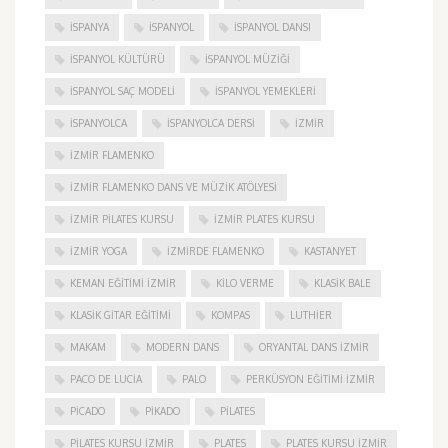
ISPANYA
İSPANYOL
İSPANYOL DANSI
İSPANYOL KÜLTÜRÜ
İSPANYOL MÜZIĞI
İSPANYOL SAÇ MODELI
İSPANYOL YEMEKLERI
İSPANYOLCA
İSPANYOLCA DERSI
IZMIR
IZMIR FLAMENKO
İZMIR FLAMENKO DANS VE MÜZIK ATÖLYESI
İZMIR PILATES KURSU
İZMIR PLATES KURSU
İZMIR YOGA
IZMIRDE FLAMENKO
KASTANYET
KEMAN EĞITIMI İZMIR
KILO VERME
KLASIK BALE
KLASIK GITAR EĞITIMI
KOMPAS
LUTHIER
MAKAM
MODERN DANS
ORYANTAL DANS İZMIR
PACO DE LUCIA
PALO
PERKÜSYON EĞITIMI İZMIR
PICADO
PIKADO
PILATES
PILATES KURSU İZMIR
PLATES
PLATES KURSU İZMIR