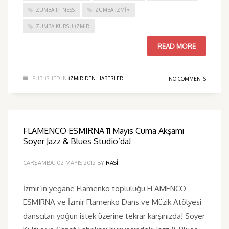
ZUMBA FITNESS
ZUMBA İZMIR
ZUMBA KURSU İZMIR
READ MORE
PUBLISHED IN
IZMIR'DEN HABERLER
NO COMMENTS
FLAMENCO ESMIRNA 11 Mayıs Cuma Akşamı
Soyer Jazz & Blues Studio’da!
ÇARŞAMBA, 02 MAYIS 2012
BY
RASI
İzmir’in yegane Flamenko topluluğu FLAMENCO
ESMIRNA ve İzmir Flamenko Dans ve Müzik Atölyesi
dansçıları yoğun istek üzerine tekrar karşınızda! Soyer