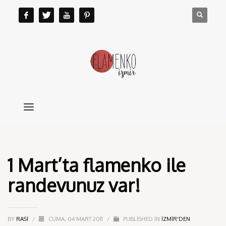
1 Mart’ta flamenko ile
randevunuz var!
BY
RASI
/
CUMA, 04 MART 2011
/
PUBLISHED IN
IZMIR'DEN