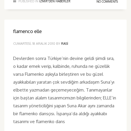
PUBLISHED IN
IZMIR'DEN HABERLER
NO COMMENTS
flamenco elle
CUMARTESI, 18 ARALIK 2010
BY
RASI
Devlerden sonra Türkiye’nin devine geldi şimdi sıra,
o kadar emek verip, kalbinde, ruhunda ne güzellik
varsa Flamenko aşkıyla birleştiren ve bu güzel
ayakkabıları yaratan çok sevdiğim arkadaşım Suna’yı
elbette yazmadan geçemeyeceğim. Tanımayanlar
için baştan alalım tasarımcımızın bilgilerinden; ELLE’in
tasarım yöneticiliğini yapan Suna Akar aynı zamanda
bir flamenko dansçısı. İspanya’da aldığı ayakkabı
tasarımı ve flamenko dans