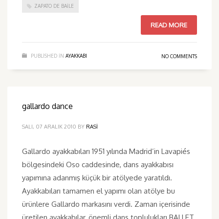
ZAPATO DE BAILE
READ MORE
PUBLISHED IN
AYAKKABI
NO COMMENTS
gallardo dance
SALI, 07 ARALIK 2010
BY
RASI
Gallardo ayakkabıları 1951 yılında Madrid’in Lavapiés
bölgesindeki Oso caddesinde, dans ayakkabısı
yapımına adanmış küçük bir atölyede yaratıldı.
Ayakkabıları tamamen el yapımı olan atölye bu
ürünlere Gallardo markasını verdi. Zaman içerisinde
üretilen ayakkabılar, önemli dans toplulukları BALLET