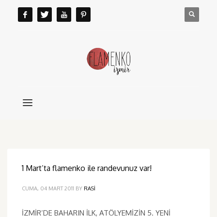
1 Mart’ta flamenko ile randevunuz var!
CUMA, 04 MART 2011
BY
RASI
İZMİR’DE BAHARIN İLK, ATÖLYEMİZİN 5. YENİ