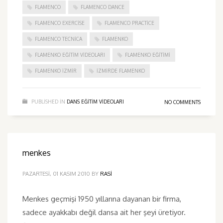
FLAMENCO
FLAMENCO DANCE
FLAMENCO EXERCISE
FLAMENCO PRACTICE
FLAMENCO TECNICA
FLAMENKO
FLAMENKO EĞITIM VIDEOLARI
FLAMENKO EĞITIMI
FLAMENKO IZMIR
IZMIRDE FLAMENKO
PUBLISHED IN
DANS EĞITIM VIDEOLARI
NO COMMENTS
menkes
PAZARTESI, 01 KASIM 2010
BY
RASI
Menkes geçmişi 1950 yıllarına dayanan bir firma,
sadece ayakkabı değil dansa ait her şeyi üretiyor.