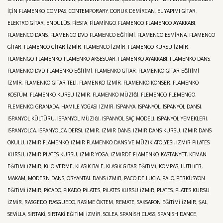
IÇIN FLAMENKO
,
COMPAS
,
CONTEMPORARY
,
DORUK DEMIRCAN
,
EL YAPIMI GITAR
,
ELEKTRO GITAR
,
ENDÜLÜS
,
FIESTA
,
FILAMINGO
,
FLAMENCO
,
FLAMENCO AYAKKABI
,
FLAMENCO DANS
,
FLAMENCO DVD
,
FLAMENCO EĞITIMI
,
FLAMENCO ESMIRNA
,
FLAMENCO
GITAR
,
FLAMENCO GITAR İZMIR
,
FLAMENCO IZMIR
,
FLAMENCO KURSU İZMIR
,
FLAMENGO
,
FLAMENKO
,
FLAMENKO AKSESUAR
,
FLAMENKO AYAKKABI
,
FLAMENKO DANS
,
FLAMENKO DVD
,
FLAMENKO EĞITIMI
,
FLAMENKO GITAR
,
FLAMENKO GITAR EĞITIMI
İZMIR
,
FLAMENKO GITAR TELI
,
FLAMENKO IZMIR
,
FLAMENKO KONSER
,
FLAMENKO
KOSTÜM
,
FLAMENKO KURSU İZMIR
,
FLAMENKO MÜZIĞI
,
FLEMENCO
,
FLEMENGO
,
FLEMENKO
,
GRANADA
,
HAMILE YOGASI İZMIR
,
ISPANYA
,
İSPANYOL
,
İSPANYOL DANSI
,
İSPANYOL KÜLTÜRÜ
,
İSPANYOL MÜZIĞI
,
İSPANYOL SAÇ MODELI
,
İSPANYOL YEMEKLERI
,
İSPANYOLCA
,
İSPANYOLCA DERSI
,
IZMIR
,
IZMIR DANS
,
IZMIR DANS KURSU
,
IZMIR DANS
OKULU
,
IZMIR FLAMENKO
,
İZMIR FLAMENKO DANS VE MÜZIK ATÖLYESI
,
İZMIR PILATES
KURSU
,
İZMIR PLATES KURSU
,
İZMIR YOGA
,
IZMIRDE FLAMENKO
,
KASTANYET
,
KEMAN
EĞITIMI İZMIR
,
KILO VERME
,
KLASIK BALE
,
KLASIK GITAR EĞITIMI
,
KOMPAS
,
LUTHIER
,
MAKAM
,
MODERN DANS
,
ORYANTAL DANS İZMIR
,
PACO DE LUCIA
,
PALO
,
PERKÜSYON
EĞITIMI İZMIR
,
PICADO
,
PIKADO
,
PILATES
,
PILATES KURSU İZMIR
,
PLATES
,
PLATES KURSU
İZMIR
,
RASGEDO
,
RASGUEDO
,
RASIME ÖKTEM
,
REMATE
,
SAKSAFON EĞITIMI İZMIR
,
ŞAL
,
SEVILLA
,
SIRTAKI
,
SIRTAKI EĞITIMI İZMIR
,
SOLEA
,
SPANISH CLASS
,
SPANISH DANCE
,