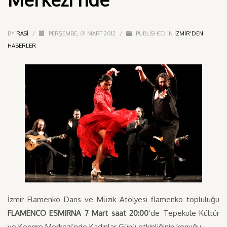
BY
RASI
/
PERŞEMBE, 01 MART 2012
/
PUBLISHED IN
IZMIR'DEN
HABERLER
İzmir Flamenko Dans ve Müzik Atölyesi flamenko topluluğu
FLAMENCO ESMIRNA
7 Mart saat 20:00
‘de Tepekule Kültür
ve Kongre Merkezi’nde Kadınlar Günü etkinliğinin konuğu….