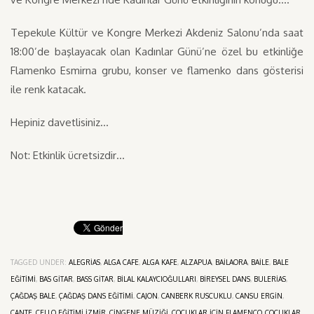
Tepekule Kültür ve Kongre Merkezi Akdeniz Salonu’nda saat
18:00’de başlayacak olan Kadınlar Günü’ne özel bu etkinliğe
Flamenko Esmirna grubu, konser ve flamenko dans gösterisi
ile renk katacak.
Hepiniz davetlisiniz…
Not: Etkinlik ücretsizdir…
TAGGED UNDER:
ALEGRIAS
,
ALGA CAFE
,
ALGA KAFE
,
ALZAPUA
,
BAILAORA
,
BAILE
,
BALE
EĞITIMI
,
BAS GITAR
,
BASS GITAR
,
BILAL KALAYCIOĞULLARI
,
BIREYSEL DANS
,
BULERIAS
,
ÇAĞDAŞ BALE
,
ÇAĞDAŞ DANS EĞITIMI
,
CAJON
,
CANBERK RUSCUKLU
,
CANSU ERGIN
,
CANTE
,
ÇELLO EĞITIMI İZMIR
,
ÇINGENE MÜZIĞI
,
ÇOCUKLAR IÇIN FLAMENCO
,
ÇOCUKLAR