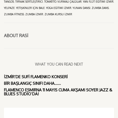
TANGOS
,
TIRNAK SERTLEŞTIRICI
,
TOMATITO
,
VURMALI ÇALGILAR
,
YAN FLÜT EĞITIMI İZMIR
,
YELPAZE
,
YETIŞKINLER IÇIN BALE
,
YOGA EĞITIMI İZMIR
,
YUNAN DANSI
,
ZUMBA DANS
,
ZUMBA FITNESS
,
ZUMBA İZMIR
,
ZUMBA KURSU İZMIR
ABOUT
RASI
WHAT YOU CAN READ NEXT
İZMIR’DE SUFI FLAMENKO KONSERI
BIR BAŞLANGIÇ SINIFI DAHA……
FLAMENCO ESMIRNA 11 MAYIS CUMA AKŞAMI SOYER JAZZ &
BLUES STUDIO’DA!