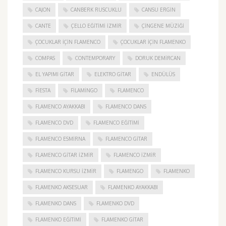
CAJON
CANBERK RUSCUKLU
CANSU ERGIN
CANTE
ÇELLO EĞITIMI İZMIR
ÇINGENE MÜZIĞI
ÇOCUKLAR IÇIN FLAMENCO
ÇOCUKLAR IÇIN FLAMENKO
COMPAS
CONTEMPORARY
DORUK DEMIRCAN
EL YAPIMI GITAR
ELEKTRO GITAR
ENDÜLÜS
FIESTA
FILAMINGO
FLAMENCO
FLAMENCO AYAKKABI
FLAMENCO DANS
FLAMENCO DVD
FLAMENCO EĞITIMI
FLAMENCO ESMIRNA
FLAMENCO GITAR
FLAMENCO GITAR İZMIR
FLAMENCO IZMIR
FLAMENCO KURSU İZMIR
FLAMENGO
FLAMENKO
FLAMENKO AKSESUAR
FLAMENKO AYAKKABI
FLAMENKO DANS
FLAMENKO DVD
FLAMENKO EĞITIMI
FLAMENKO GITAR