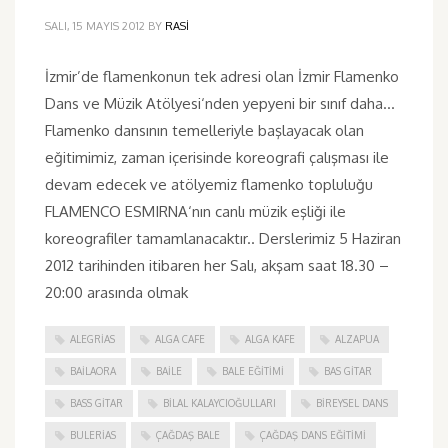
SALI, 15 MAYIS 2012
BY
RASI
İzmir’de flamenkonun tek adresi olan İzmir Flamenko
Dans ve Müzik Atölyesi‘nden yepyeni bir sınıf daha…
Flamenko dansının temelleriyle başlayacak olan
eğitimimiz, zaman içerisinde koreografi çalışması ile
devam edecek ve atölyemiz flamenko topluluğu
FLAMENCO ESMIRNA‘nın canlı müzik eşliği ile
koreografiler tamamlanacaktır.. Derslerimiz 5 Haziran
2012 tarihinden itibaren her Salı, akşam saat 18.30 –
20:00 arasında olmak
ALEGRIAS
ALGA CAFE
ALGA KAFE
ALZAPUA
BAILAORA
BAILE
BALE EĞITIMI
BAS GITAR
BASS GITAR
BILAL KALAYCIOĞULLARI
BIREYSEL DANS
BULERIAS
ÇAĞDAŞ BALE
ÇAĞDAŞ DANS EĞITIMI