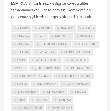
ESMIRNA‘nın canlı müzik eşliği ile koreografiler
tamamlanacaktır. Dansçılarımız bu koreografileri,
grubumuzla yıl içerisinde gerçekleştirdiğimiz çok
ALEGRIAS
ALGA CAFE
ALGA KAFE
ALZAPUA
BAILAORA
BAILE
BALE EĞITIMI
BAS GITAR
BASS GITAR
BILAL KALAYCIOĞULLARI
BIREYSEL DANS
BULERIAS
ÇAĞDAŞ BALE
ÇAĞDAŞ DANS EĞITIMI
CAJON
CANBERK RUSCUKLU
CANSU ERGIN
CANTE
ÇELLO EĞITIMI İZMIR
ÇINGENE MÜZIĞI
ÇOCUKLAR IÇIN FLAMENCO
ÇOCUKLAR IÇIN FLAMENKO
COMPAS
CONTEMPORARY
DORUK DEMIRCAN
EL YAPIMI GITAR
ELEKTRO GITAR
ENDÜLÜS
FIESTA
FILAMINGO
FLAMENCO
FLAMENCO AYAKKABI
FLAMENCO DANS