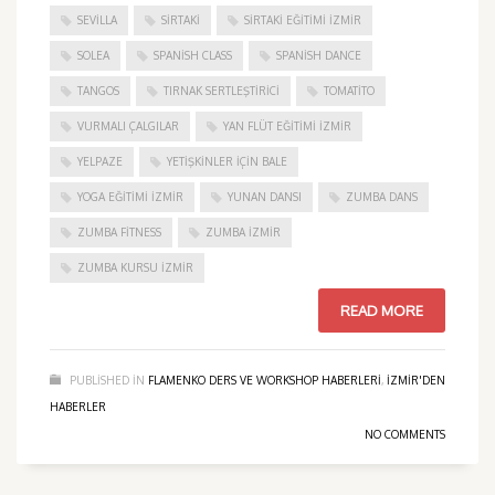
SEVILLA
SIRTAKI
SIRTAKI EĞITIMI İZMIR
SOLEA
SPANISH CLASS
SPANISH DANCE
TANGOS
TIRNAK SERTLEŞTIRICI
TOMATITO
VURMALI ÇALGILAR
YAN FLÜT EĞITIMI İZMIR
YELPAZE
YETIŞKINLER IÇIN BALE
YOGA EĞITIMI İZMIR
YUNAN DANSI
ZUMBA DANS
ZUMBA FITNESS
ZUMBA İZMIR
ZUMBA KURSU İZMIR
READ MORE
PUBLISHED IN
FLAMENKO DERS VE WORKSHOP HABERLERI
,
IZMIR'DEN
HABERLER
NO COMMENTS