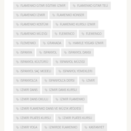
FLAMENKO GITAR EĞITIMI İZMIR
FLAMENKO GITAR TELI
FLAMENKO IZMIR
FLAMENKO KONSER
FLAMENKO KOSTÜM
FLAMENKO KURSU İZMIR
FLAMENKO MÜZIĞI
FLEMENCO
FLEMENGO
FLEMENKO
GRANADA
HAMILE YOGASI İZMIR
ISPANYA
İSPANYOL
İSPANYOL DANSI
İSPANYOL KÜLTÜRÜ
İSPANYOL MÜZIĞI
İSPANYOL SAÇ MODELI
İSPANYOL YEMEKLERI
İSPANYOLCA
İSPANYOLCA DERSI
IZMIR
IZMIR DANS
IZMIR DANS KURSU
IZMIR DANS OKULU
IZMIR FLAMENKO
İZMIR FLAMENKO DANS VE MÜZIK ATÖLYESI
İZMIR PILATES KURSU
İZMIR PLATES KURSU
İZMIR YOGA
IZMIRDE FLAMENKO
KASTANYET