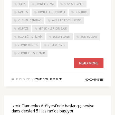
SOLEA
SPANISH CLASS
SPANISH DANCE
TANGOS
TIRNAK SERTLEŞTIRICI
TOMATITO
VURMALI ÇALGILAR
YAN FLÜT EĞITIMI İZMIR
YELPAZE
YETIŞKINLER IÇIN BALE
YOGA EĞITIMI İZMIR
YUNAN DANSI
ZUMBA DANS
ZUMBA FITNESS
ZUMBA İZMIR
ZUMBA KURSU İZMIR
READ MORE
PUBLISHED IN
IZMIR'DEN HABERLER
NO COMMENTS
İzmir Flamenko Atölyesi’nde başlangıç seviye
dans dersleri 5 Haziran’da başlıyor