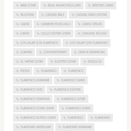
BASS GITAR
BILAL KALAYCIOĞULLARI
BIREYSEL DANS
BULERIAS
ÇAĞDAŞ BALE
ÇAĞDAŞ DANS EĞITIMI
CAJON
CANBERK RUSCUKLU
CANSU ERGIN
CANTE
ÇELLO EĞITIMI İZMIR
ÇINGENE MÜZIĞI
ÇOCUKLAR IÇIN FLAMENCO
ÇOCUKLAR IÇIN FLAMENKO
COMPAS
CONTEMPORARY
DORUK DEMIRCAN
EL YAPIMI GITAR
ELEKTRO GITAR
ENDÜLÜS
FIESTA
FILAMINGO
FLAMENCO
FLAMENCO AYAKKABI
FLAMENCO DANS
FLAMENCO DVD
FLAMENCO EĞITIMI
FLAMENCO ESMIRNA
FLAMENCO GITAR
FLAMENCO GITAR İZMIR
FLAMENCO IZMIR
FLAMENCO KURSU İZMIR
FLAMENGO
FLAMENKO
FLAMENKO AKSESUAR
FLAMENKO AYAKKABI