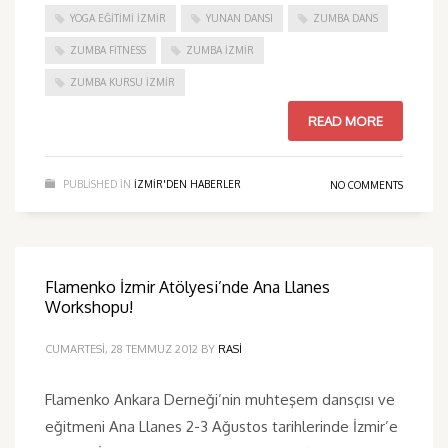
YOGA EĞITIMI İZMIR
YUNAN DANSI
ZUMBA DANS
ZUMBA FITNESS
ZUMBA İZMIR
ZUMBA KURSU İZMIR
READ MORE
PUBLISHED IN
IZMIR'DEN HABERLER
NO COMMENTS
Flamenko İzmir Atölyesi’nde Ana Llanes
Workshopu!
CUMARTESI, 28 TEMMUZ 2012
BY
RASI
Flamenko Ankara Derneği’nin muhteşem dansçısı ve
eğitmeni Ana Llanes 2-3 Ağustos tarihlerinde İzmir’e