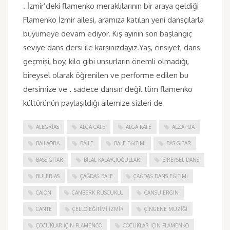
. İzmir’deki flamenko meraklılarının bir araya geldiği
Flamenko İzmir ailesi, aramıza katılan yeni dansçılarla
büyümeye devam ediyor. Kış ayının son başlangıç
seviye dans dersi ile karşınızdayız.Yaş, cinsiyet, dans
geçmişi, boy, kilo gibi unsurların önemli olmadığı,
bireysel olarak öğrenilen ve performe edilen bu
dersimize ve . sadece dansın değil tüm flamenko
kültürünün paylaşıldığı ailemize sizleri de
ALEGRIAS
ALGA CAFE
ALGA KAFE
ALZAPUA
BAILAORA
BAILE
BALE EĞITIMI
BAS GITAR
BASS GITAR
BILAL KALAYCIOĞULLARI
BIREYSEL DANS
BULERIAS
ÇAĞDAŞ BALE
ÇAĞDAŞ DANS EĞITIMI
CAJON
CANBERK RUSCUKLU
CANSU ERGIN
CANTE
ÇELLO EĞITIMI İZMIR
ÇINGENE MÜZIĞI
ÇOCUKLAR IÇIN FLAMENCO
ÇOCUKLAR IÇIN FLAMENKO