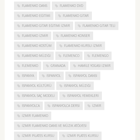
FLAMENKO DANS
FLAMENKO DVD
FLAMENKO EĞITIMI
FLAMENKO GITAR
FLAMENKO GITAR EĞITIMI İZMIR
FLAMENKO GITAR TELI
FLAMENKO IZMIR
FLAMENKO KONSER
FLAMENKO KOSTÜM
FLAMENKO KURSU İZMIR
FLAMENKO MÜZIĞI
FLEMENCO
FLEMENGO
FLEMENKO
GRANADA
HAMILE YOGASI İZMIR
ISPANYA
İSPANYOL
İSPANYOL DANSI
İSPANYOL KÜLTÜRÜ
İSPANYOL MÜZIĞI
İSPANYOL SAÇ MODELI
İSPANYOL YEMEKLERI
İSPANYOLCA
İSPANYOLCA DERSI
IZMIR
IZMIR FLAMENKO
İZMIR FLAMENKO DANS VE MÜZIK ATÖLYESI
İZMIR PILATES KURSU
İZMIR PLATES KURSU