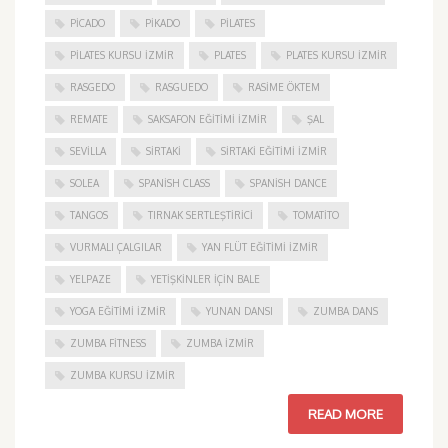
PICADO
PIKADO
PILATES
PILATES KURSU İZMIR
PLATES
PLATES KURSU İZMIR
RASGEDO
RASGUEDO
RASIME ÖKTEM
REMATE
SAKSAFON EĞITIMI İZMIR
ŞAL
SEVILLA
SIRTAKI
SIRTAKI EĞITIMI İZMIR
SOLEA
SPANISH CLASS
SPANISH DANCE
TANGOS
TIRNAK SERTLEŞTIRICI
TOMATITO
VURMALI ÇALGILAR
YAN FLÜT EĞITIMI İZMIR
YELPAZE
YETIŞKINLER IÇIN BALE
YOGA EĞITIMI İZMIR
YUNAN DANSI
ZUMBA DANS
ZUMBA FITNESS
ZUMBA İZMIR
ZUMBA KURSU İZMIR
READ MORE