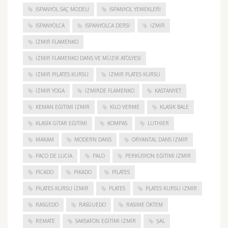
İSPANYOL SAÇ MODELI
İSPANYOL YEMEKLERI
İSPANYOLCA
İSPANYOLCA DERSI
IZMIR
IZMIR FLAMENKO
İZMIR FLAMENKO DANS VE MÜZIK ATÖLYESI
İZMIR PILATES KURSU
İZMIR PLATES KURSU
İZMIR YOGA
IZMIRDE FLAMENKO
KASTANYET
KEMAN EĞITIMI İZMIR
KILO VERME
KLASIK BALE
KLASIK GITAR EĞITIMI
KOMPAS
LUTHIER
MAKAM
MODERN DANS
ORYANTAL DANS İZMIR
PACO DE LUCIA
PALO
PERKÜSYON EĞITIMI İZMIR
PICADO
PIKADO
PILATES
PILATES KURSU İZMIR
PLATES
PLATES KURSU İZMIR
RASGEDO
RASGUEDO
RASIME ÖKTEM
REMATE
SAKSAFON EĞITIMI İZMIR
ŞAL