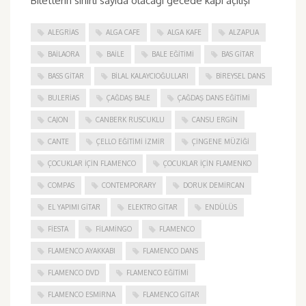
Biletlerin sınırlı sayıda olacağı gecede kapı açılışı
ALEGRIAS
ALGA CAFE
ALGA KAFE
ALZAPUA
BAILAORA
BAILE
BALE EĞITIMI
BAS GITAR
BASS GITAR
BILAL KALAYCIOĞULLARI
BIREYSEL DANS
BULERIAS
ÇAĞDAŞ BALE
ÇAĞDAŞ DANS EĞITIMI
CAJON
CANBERK RUSCUKLU
CANSU ERGIN
CANTE
ÇELLO EĞITIMI İZMIR
ÇINGENE MÜZIĞI
ÇOCUKLAR IÇIN FLAMENCO
ÇOCUKLAR IÇIN FLAMENKO
COMPAS
CONTEMPORARY
DORUK DEMIRCAN
EL YAPIMI GITAR
ELEKTRO GITAR
ENDÜLÜS
FIESTA
FILAMINGO
FLAMENCO
FLAMENCO AYAKKABI
FLAMENCO DANS
FLAMENCO DVD
FLAMENCO EĞITIMI
FLAMENCO ESMIRNA
FLAMENCO GITAR