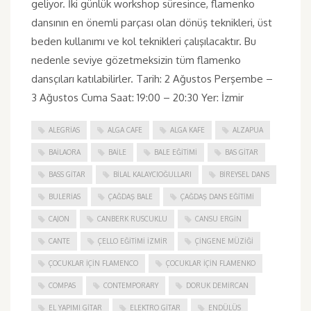
geliyor. İki günlük workshop süresince, flamenko
dansının en önemli parçası olan dönüş teknikleri, üst
beden kullanımı ve kol teknikleri çalışılacaktır. Bu
nedenle seviye gözetmeksizin tüm flamenko
dansçıları katılabilirler. Tarih: 2 Ağustos Perşembe –
3 Ağustos Cuma Saat: 19:00 – 20:30 Yer: İzmir
ALEGRIAS
ALGA CAFE
ALGA KAFE
ALZAPUA
BAILAORA
BAILE
BALE EĞITIMI
BAS GITAR
BASS GITAR
BILAL KALAYCIOĞULLARI
BIREYSEL DANS
BULERIAS
ÇAĞDAŞ BALE
ÇAĞDAŞ DANS EĞITIMI
CAJON
CANBERK RUSCUKLU
CANSU ERGIN
CANTE
ÇELLO EĞITIMI İZMIR
ÇINGENE MÜZIĞI
ÇOCUKLAR IÇIN FLAMENCO
ÇOCUKLAR IÇIN FLAMENKO
COMPAS
CONTEMPORARY
DORUK DEMIRCAN
EL YAPIMI GITAR
ELEKTRO GITAR
ENDÜLÜS