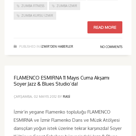
ZUMBA FITNESS
ZUMBA İZMIR
ZUMBA KURSU İZMIR
READ MORE
PUBLISHED IN
IZMIR'DEN HABERLER
NO COMMENTS
FLAMENCO ESMIRNA 11 Mayıs Cuma Akşamı
Soyer Jazz & Blues Studio’da!
ÇARŞAMBA, 02 MAYIS 2012
BY
RASI
İzmir’in yegane Flamenko topluluğu FLAMENCO
ESMIRNA ve İzmir Flamenko Dans ve Müzik Atölyesi
dansçıları yoğun istek üzerine tekrar karşınızda! Soyer