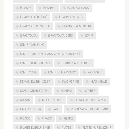
ISPANYA
İSPANYOL
İSPANYOL DANSI
İSPANYOL KÜLTÜRÜ
İSPANYOL MÜZIĞI
İSPANYOL SAÇ MODELI
İSPANYOL YEMEKLERI
İSPANYOLCA
İSPANYOLCA DERSI
IZMIR
IZMIR FLAMENKO
İZMIR FLAMENKO DANS VE MÜZIK ATÖLYESI
İZMIR PILATES KURSU
İZMIR PLATES KURSU
İZMIR YOGA
IZMIRDE FLAMENKO
KASTANYET
KEMAN EĞITIMI İZMIR
KILO VERME
KLASIK BALE
KLASIK GITAR EĞITIMI
KOMPAS
LUTHIER
MAKAM
MODERN DANS
ORYANTAL DANS İZMIR
PACO DE LUCIA
PALO
PERKÜSYON EĞITIMI İZMIR
PICADO
PIKADO
PILATES
PILATES KURSU İZMIR
PLATES
PLATES KURSU İZMIR