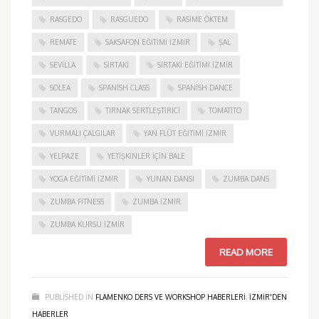
RASGEDO
RASGUEDO
RASIME ÖKTEM
REMATE
SAKSAFON EĞITIMI İZMIR
ŞAL
SEVILLA
SIRTAKI
SIRTAKI EĞITIMI İZMIR
SOLEA
SPANISH CLASS
SPANISH DANCE
TANGOS
TIRNAK SERTLEŞTIRICI
TOMATITO
VURMALI ÇALGILAR
YAN FLÜT EĞITIMI İZMIR
YELPAZE
YETIŞKINLER IÇIN BALE
YOGA EĞITIMI İZMIR
YUNAN DANSI
ZUMBA DANS
ZUMBA FITNESS
ZUMBA İZMIR
ZUMBA KURSU İZMIR
READ MORE
PUBLISHED IN
FLAMENKO DERS VE WORKSHOP HABERLERI
,
IZMIR'DEN
HABERLER