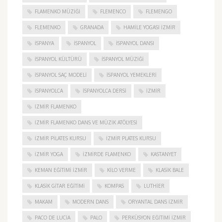
FLAMENKO MÜZIĞI
FLEMENCO
FLEMENGO
FLEMENKO
GRANADA
HAMILE YOGASI İZMIR
ISPANYA
İSPANYOL
İSPANYOL DANSI
İSPANYOL KÜLTÜRÜ
İSPANYOL MÜZIĞI
İSPANYOL SAÇ MODELI
İSPANYOL YEMEKLERI
İSPANYOLCA
İSPANYOLCA DERSI
IZMIR
IZMIR FLAMENKO
İZMIR FLAMENKO DANS VE MÜZIK ATÖLYESI
İZMIR PILATES KURSU
İZMIR PLATES KURSU
İZMIR YOGA
IZMIRDE FLAMENKO
KASTANYET
KEMAN EĞITIMI İZMIR
KILO VERME
KLASIK BALE
KLASIK GITAR EĞITIMI
KOMPAS
LUTHIER
MAKAM
MODERN DANS
ORYANTAL DANS İZMIR
PACO DE LUCIA
PALO
PERKÜSYON EĞITIMI İZMIR