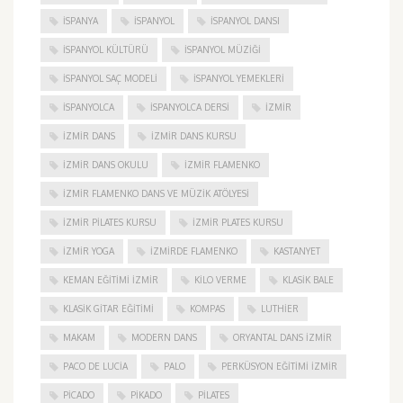
ISPANYA
İSPANYOL
İSPANYOL DANSI
İSPANYOL KÜLTÜRÜ
İSPANYOL MÜZIĞI
İSPANYOL SAÇ MODELI
İSPANYOL YEMEKLERI
İSPANYOLCA
İSPANYOLCA DERSI
IZMIR
IZMIR DANS
IZMIR DANS KURSU
IZMIR DANS OKULU
IZMIR FLAMENKO
İZMIR FLAMENKO DANS VE MÜZIK ATÖLYESI
İZMIR PILATES KURSU
İZMIR PLATES KURSU
İZMIR YOGA
IZMIRDE FLAMENKO
KASTANYET
KEMAN EĞITIMI İZMIR
KILO VERME
KLASIK BALE
KLASIK GITAR EĞITIMI
KOMPAS
LUTHIER
MAKAM
MODERN DANS
ORYANTAL DANS İZMIR
PACO DE LUCIA
PALO
PERKÜSYON EĞITIMI İZMIR
PICADO
PIKADO
PILATES