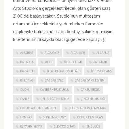
Kültür ve Sanat Fabrikası bünyesindeki Jazz & Blues
Arts Studio‘da gerçekleştirilecek olan gösteri saat
21:00‘de başlayacaktır. Studio’nun muhteşem
ortamında içeceklerinizi yudumlarken flamenko
ezgileriyle buluşacağınız bu fiestayı sakın kaçırmayın.
Biletlerin sınırlı sayıda olacağı gecede kapı açılışı
ALEGRIAS
ALGA CAFE
ALGA KAFE
ALZAPUA
BAILAORA
BAILE
BALE EĞITIMI
BAS GITAR
BASS GITAR
BILAL KALAYCIOĞULLARI
BIREYSEL DANS
BULERIAS
ÇAĞDAŞ BALE
ÇAĞDAŞ DANS EĞITIMI
CAJON
CANBERK RUSCUKLU
CANSU ERGIN
CANTE
ÇELLO EĞITIMI İZMIR
ÇINGENE MÜZIĞI
ÇOCUKLAR IÇIN FLAMENCO
ÇOCUKLAR IÇIN FLAMENKO
COMPAS
CONTEMPORARY
DORUK DEMIRCAN
EL YAPIMI GITAR
ELEKTRO GITAR
ENDÜLÜS