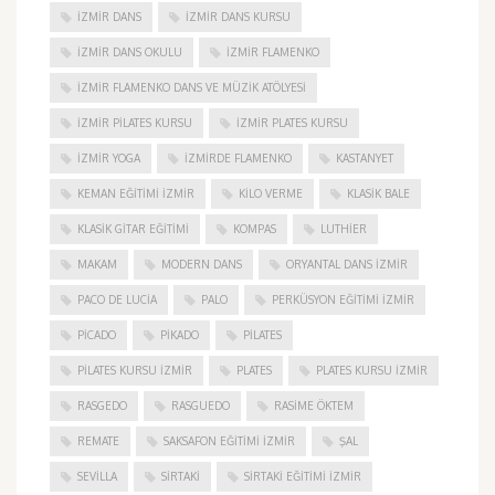
IZMIR DANS
IZMIR DANS KURSU
IZMIR DANS OKULU
IZMIR FLAMENKO
İZMIR FLAMENKO DANS VE MÜZIK ATÖLYESI
İZMIR PILATES KURSU
İZMIR PLATES KURSU
İZMIR YOGA
IZMIRDE FLAMENKO
KASTANYET
KEMAN EĞITIMI İZMIR
KILO VERME
KLASIK BALE
KLASIK GITAR EĞITIMI
KOMPAS
LUTHIER
MAKAM
MODERN DANS
ORYANTAL DANS İZMIR
PACO DE LUCIA
PALO
PERKÜSYON EĞITIMI İZMIR
PICADO
PIKADO
PILATES
PILATES KURSU İZMIR
PLATES
PLATES KURSU İZMIR
RASGEDO
RASGUEDO
RASIME ÖKTEM
REMATE
SAKSAFON EĞITIMI İZMIR
ŞAL
SEVILLA
SIRTAKI
SIRTAKI EĞITIMI İZMIR