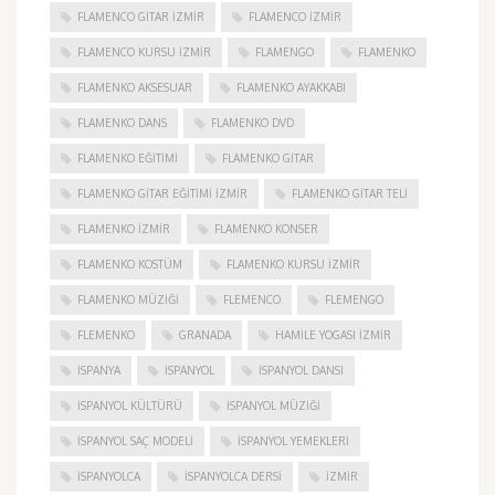
FLAMENCO GITAR İZMIR
FLAMENCO IZMIR
FLAMENCO KURSU İZMIR
FLAMENGO
FLAMENKO
FLAMENKO AKSESUAR
FLAMENKO AYAKKABI
FLAMENKO DANS
FLAMENKO DVD
FLAMENKO EĞITIMI
FLAMENKO GITAR
FLAMENKO GITAR EĞITIMI İZMIR
FLAMENKO GITAR TELI
FLAMENKO IZMIR
FLAMENKO KONSER
FLAMENKO KOSTÜM
FLAMENKO KURSU İZMIR
FLAMENKO MÜZIĞI
FLEMENCO
FLEMENGO
FLEMENKO
GRANADA
HAMILE YOGASI İZMIR
ISPANYA
İSPANYOL
İSPANYOL DANSI
İSPANYOL KÜLTÜRÜ
İSPANYOL MÜZIĞI
İSPANYOL SAÇ MODELI
İSPANYOL YEMEKLERI
İSPANYOLCA
İSPANYOLCA DERSI
IZMIR