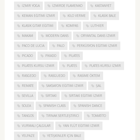
İZMIR YOGA
IZMIRDE FLAMENKO
KASTANYET
KEMAN EĞITIMI İZMIR
KILO VERME
KLASIK BALE
KLASIK GITAR EĞITIMI
KOMPAS
LUTHIER
MAKAM
MODERN DANS
ORYANTAL DANS İZMIR
PACO DE LUCIA
PALO
PERKÜSYON EĞITIMI İZMIR
PICADO
PIKADO
PILATES
PILATES KURSU İZMIR
PLATES
PLATES KURSU İZMIR
RASGEDO
RASGUEDO
RASIME ÖKTEM
REMATE
SAKSAFON EĞITIMI İZMIR
ŞAL
SEVILLA
SIRTAKI
SIRTAKI EĞITIMI İZMIR
SOLEA
SPANISH CLASS
SPANISH DANCE
TANGOS
TIRNAK SERTLEŞTIRICI
TOMATITO
VURMALI ÇALGILAR
YAN FLÜT EĞITIMI İZMIR
YELPAZE
YETIŞKINLER IÇIN BALE