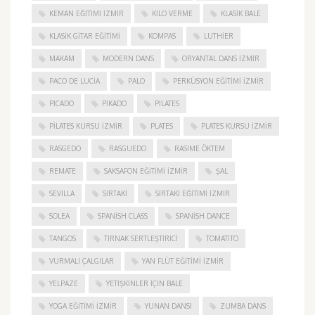
KEMAN EĞITIMI İZMIR
KILO VERME
KLASIK BALE
KLASIK GITAR EĞITIMI
KOMPAS
LUTHIER
MAKAM
MODERN DANS
ORYANTAL DANS İZMIR
PACO DE LUCIA
PALO
PERKÜSYON EĞITIMI İZMIR
PICADO
PIKADO
PILATES
PILATES KURSU İZMIR
PLATES
PLATES KURSU İZMIR
RASGEDO
RASGUEDO
RASIME ÖKTEM
REMATE
SAKSAFON EĞITIMI İZMIR
ŞAL
SEVILLA
SIRTAKI
SIRTAKI EĞITIMI İZMIR
SOLEA
SPANISH CLASS
SPANISH DANCE
TANGOS
TIRNAK SERTLEŞTIRICI
TOMATITO
VURMALI ÇALGILAR
YAN FLÜT EĞITIMI İZMIR
YELPAZE
YETIŞKINLER IÇIN BALE
YOGA EĞITIMI İZMIR
YUNAN DANSI
ZUMBA DANS