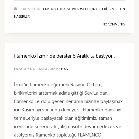
PUBLISHED IN
FLAMENKO DERS VE WORKSHOP HABERLERI
,
IZMIR'DEN
HABERLER
NO COMMENTS
Flamenko İzmir`de dersler 5 Aralık`ta başlıyor..
PAZARTESI, 12 KASIM 2012
BY
RASI
İzmir’in flamenko eğitmeni Rasime Öktem,
birikimlerini arttırmak adına gittiği Sevilla’dan,
flamenko ile dolu geçen her anını bizimle paylaşmak
için Kasım ayı sonunda dönüyor… Flamenko dansının
temelleriyle başlayacak olan eğitimimiz, zaman
içerisinde koreografi çalışması ile devam edecek ve
atölyemiz flamenko topluluğu FLAMENCO