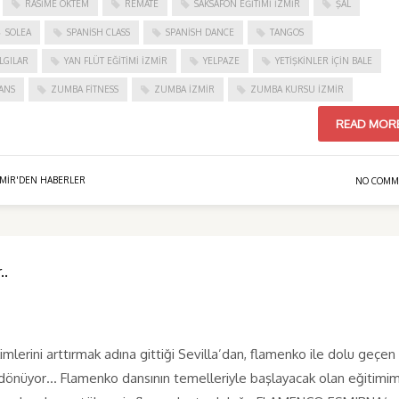
RASIME ÖKTEM
REMATE
SAKSAFON EĞITIMI İZMIR
ŞAL
SOLEA
SPANISH CLASS
SPANISH DANCE
TANGOS
LGILAR
YAN FLÜT EĞITIMI İZMIR
YELPAZE
YETIŞKINLER IÇIN BALE
ANS
ZUMBA FITNESS
ZUMBA İZMIR
ZUMBA KURSU İZMIR
READ MOR
ZMIR'DEN HABERLER
NO COMM
..
mlerini arttırmak adına gittiği Sevilla’dan, flamenko ile dolu geçen
 dönüyor… Flamenko dansının temelleriyle başlayacak olan eğitimim