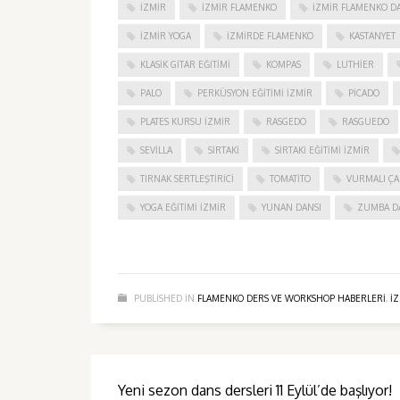
IZMIR
IZMIR FLAMENKO
İZMIR FLAMENKO DA
İZMIR YOGA
IZMIRDE FLAMENKO
KASTANYET
KLASIK GITAR EĞITIMI
KOMPAS
LUTHIER
PALO
PERKÜSYON EĞITIMI İZMIR
PICADO
PLATES KURSU İZMIR
RASGEDO
RASGUEDO
SEVILLA
SIRTAKI
SIRTAKI EĞITIMI İZMIR
TIRNAK SERTLEŞTIRICI
TOMATITO
VURMALI ÇA
YOGA EĞITIMI İZMIR
YUNAN DANSI
ZUMBA D
PUBLISHED IN
FLAMENKO DERS VE WORKSHOP HABERLERI
,
I
Yeni sezon dans dersleri 11 Eylül’de başlıyor!