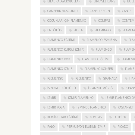
BILAL KALAYCIOĞULLARI
BIREYSEL DANS
BULE
CANBERK RUSCUKLU
CANSU ERGIN
CANTE
ÇOCUKLAR IÇIN FLAMENKO
COMPAS
CONTEM
ENDÜLÜS
FIESTA
FILAMINGO
FLAMEN
FLAMENCO EĞITIMI
FLAMENCO ESMIRNA
FLA
FLAMENCO KURSU İZMIR
FLAMENGO
FLAME
FLAMENKO DVD
FLAMENKO EĞITIMI
FLAMENK
FLAMENKO IZMIR
FLAMENKO KONSER
FLAME
FLEMENGO
FLEMENKO
GRANADA
HAM
İSPANYOL KÜLTÜRÜ
İSPANYOL MÜZIĞI
İSPAN
IZMIR
IZMIR FLAMENKO
İZMIR FLAMENKO DA
İZMIR YOGA
IZMIRDE FLAMENKO
KASTANYET
KLASIK GITAR EĞITIMI
KOMPAS
LUTHIER
PALO
PERKÜSYON EĞITIMI İZMIR
PICADO