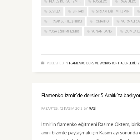
PLATES KURSU İZMIR
RASGEDO
RASGUEDO
SEVILLA
SIRTAKI
SIRTAKI EĞITIMI İZMIR
TIRNAK SERTLEŞTIRICI
TOMATITO
VURMALI ÇA
YOGA EĞITIMI İZMIR
YUNAN DANSI
ZUMBA D
PUBLISHED IN
FLAMENKO DERS VE WORKSHOP HABERLERI
,
I
Flamenko İzmir`de dersler 5 Aralık`ta başlıyor
PAZARTESI, 12 KASIM 2012
BY
RASI
İzmir’in flamenko eğitmeni Rasime Öktem, biriki
anını bizimle paylaşmak için Kasım ayı sonunda