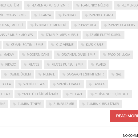
NKO KOSTÜM
FLAMENKO KURSU İZMIR
FLAMENKO MÜZIĞI
FLEMENCO
ILE YOGASI İZMIR
ISPANYA
İSPANYOL
İSPANYOL DANSI
YOL SAÇ MODELI
İSPANYOL YEMEKLERI
İSPANYOLCA
İSPANYOLCA DERSI
NS VE MÜZIK ATÖLYESI
İZMIR PILATES KURSU
İZMIR PLATES KURSU
KEMAN EĞITIMI İZMIR
KILO VERME
KLASIK BALE
MAKAM
MODERN DANS
ORYANTAL DANS İZMIR
PACO DE LUCIA
PIKADO
PILATES
PILATES KURSU İZMIR
PLATES
RASIME ÖKTEM
REMATE
SAKSAFON EĞITIMI İZMIR
ŞAL
SOLEA
SPANISH CLASS
SPANISH DANCE
TANGOS
LGILAR
YAN FLÜT EĞITIMI İZMIR
YELPAZE
YETIŞKINLER IÇIN BALE
ANS
ZUMBA FITNESS
ZUMBA İZMIR
ZUMBA KURSU İZMIR
READ MOR
NO COMM