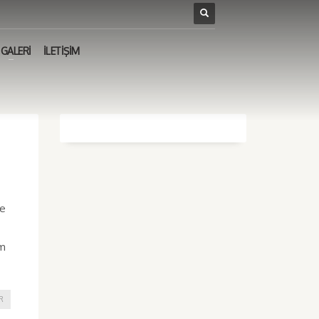
GALERİ
İLETİŞİM
ye
üm
R