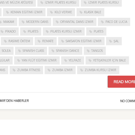
NS VE MÜZIK ATÖLYESI
İZMIR PILATES KURSU
İZMIR PLATES KURSU
KEMAN EĞITIMI İZMIR
KILO VERME
KLASIK BALE
MAKAM
MODERN DANS
ORYANTAL DANS İZMIR
PACO DE LUCIA
PIKADO
PILATES
PILATES KURSU İZMIR
PLATES
RASIME ÖKTEM
REMATE
SAKSAFON EĞITIMI İZMIR
ŞAL
SOLEA
SPANISH CLASS
SPANISH DANCE
TANGOS
LGILAR
YAN FLÜT EĞITIMI İZMIR
YELPAZE
YETIŞKINLER IÇIN BALE
ANS
ZUMBA FITNESS
ZUMBA İZMIR
ZUMBA KURSU İZMIR
READ MOR
ZMIR'DEN HABERLER
NO COMM