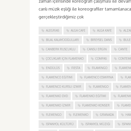
zaman içerisinde koreografi çalışması ile d
canlı müzik eşliği ile koreografiler tamamlanacak
gerçekleştirdiğimiz çok
ALEGRIAS
ALGA CAFE
ALGA KAFE
ALZA
BILAL KALAYCIOĞULLARI
BIREYSEL DANS
BULE
CANBERK RUSCUKLU
CANSU ERGIN
CANTE
ÇOCUKLAR IÇIN FLAMENKO
COMPAS
CONTEM
ENDÜLÜS
FIESTA
FILAMINGO
FLAMEN
FLAMENCO EĞITIMI
FLAMENCO ESMIRNA
FLA
FLAMENCO KURSU İZMIR
FLAMENGO
FLAME
FLAMENKO DVD
FLAMENKO EĞITIMI
FLAMENK
FLAMENKO IZMIR
FLAMENKO KONSER
FLAME
FLEMENGO
FLEMENKO
GRANADA
HAM
İSPANYOL KÜLTÜRÜ
İSPANYOL MÜZIĞI
İSPAN