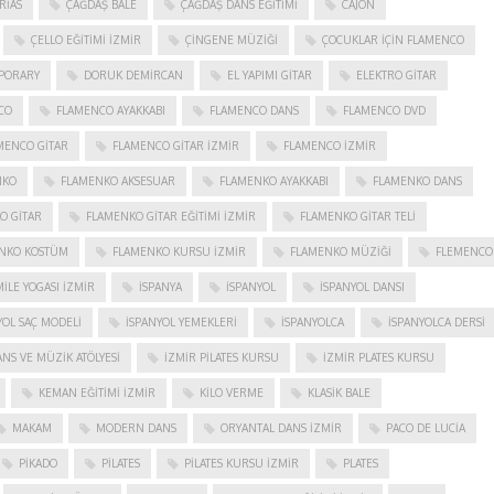
RIAS
ÇAĞDAŞ BALE
ÇAĞDAŞ DANS EĞITIMI
CAJON
ÇELLO EĞITIMI İZMIR
ÇINGENE MÜZIĞI
ÇOCUKLAR IÇIN FLAMENCO
PORARY
DORUK DEMIRCAN
EL YAPIMI GITAR
ELEKTRO GITAR
CO
FLAMENCO AYAKKABI
FLAMENCO DANS
FLAMENCO DVD
MENCO GITAR
FLAMENCO GITAR İZMIR
FLAMENCO IZMIR
NKO
FLAMENKO AKSESUAR
FLAMENKO AYAKKABI
FLAMENKO DANS
O GITAR
FLAMENKO GITAR EĞITIMI İZMIR
FLAMENKO GITAR TELI
NKO KOSTÜM
FLAMENKO KURSU İZMIR
FLAMENKO MÜZIĞI
FLEMENCO
ILE YOGASI İZMIR
ISPANYA
İSPANYOL
İSPANYOL DANSI
YOL SAÇ MODELI
İSPANYOL YEMEKLERI
İSPANYOLCA
İSPANYOLCA DERSI
NS VE MÜZIK ATÖLYESI
İZMIR PILATES KURSU
İZMIR PLATES KURSU
KEMAN EĞITIMI İZMIR
KILO VERME
KLASIK BALE
MAKAM
MODERN DANS
ORYANTAL DANS İZMIR
PACO DE LUCIA
PIKADO
PILATES
PILATES KURSU İZMIR
PLATES