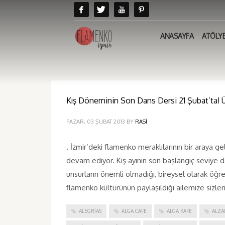
ANASAYFA
ATÖLY
Kış Döneminin Son Dans Dersi 21 Şubat’ta! Üc
PAZAR, 03 ŞUBAT 2013
BY
RASI
. İzmir’deki flamenko meraklılarının bir araya g
devam ediyor. Kış ayının son başlangıç seviye dan
unsurların önemli olmadığı, bireysel olarak öğ
flamenko kültürünün paylaşıldığı ailemize sizler
ALEGRIAS
ALGA CAFE
ALGA KAFE
ALZA