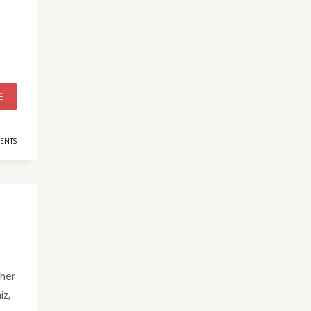
E
ENTS
 her
iz,