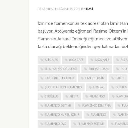
PAZARTESI, 13 AĞUSTOS 2012
BY
RASI
İzmir’de flamenkonun tek adresi olan İzmir Flam
başlıyor..Atölyemiz eğitmeni Rasime Öktem’in b
Flamenko Ankara Derneği eğitmeni ve atölyemizi
fazla olacağı beklendiğinden geç kalmadan bizl
ALEGRIAS
ALGA CAFE
ALGA KAFE
ALZA
BILAL KALAYCIOĞULLARI
BIREYSEL DANS
BULE
CANBERK RUSCUKLU
CANSU ERGIN
CANTE
ÇOCUKLAR IÇIN FLAMENKO
COMPAS
CONTEM
ENDÜLÜS
FIESTA
FILAMINGO
FLAMEN
FLAMENCO EĞITIMI
FLAMENCO ESMIRNA
FLA
FLAMENCO KURSU İZMIR
FLAMENGO
FLAME
FLAMENKO DVD
FLAMENKO EĞITIMI
FLAMENK