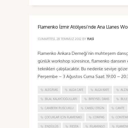
Flamenko İzmir Atölyesi’nde Ana Llanes Wo
CUMARTESI, 28 TEMMUZ 2012
BY
RASI
Flamenko Ankara Derneği’nin muhteşem dansçısı 
günlük workshop süresince, flamenko dansının e
teknikleri çalışılacaktır. Bu nedenle seviye göze
Perşembe – 3 Ağustos Cuma Saat: 19:00 – 20:3
ALEGRIAS
ALGA CAFE
ALGA KAFE
ALZA
BILAL KALAYCIOĞULLARI
BIREYSEL DANS
BULE
CANBERK RUSCUKLU
CANSU ERGIN
CANTE
ÇOCUKLAR IÇIN FLAMENKO
COMPAS
CONTEM
ENDÜLÜS
FIESTA
FILAMINGO
FLAMEN