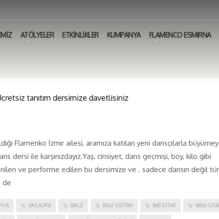
EMİZ
ATÖLYELER
ETKİNLİKLER
KUMPANYA
FLAMENCO ESMIRNA
retsiz tanıtım dersimize davetlisiniz
eldiği Flamenko İzmir ailesi, aramıza katılan yeni dansçılarla büyüme
s dersi ile karşınızdayız.Yaş, cinsiyet, dans geçmişi, boy, kilo gibi
renilen ve performe edilen bu dersimize ve . sadece dansın değil t
i de
PUA
BAILAORA
BAILE
BALE EĞITIMI
BAS GITAR
BASS GITA