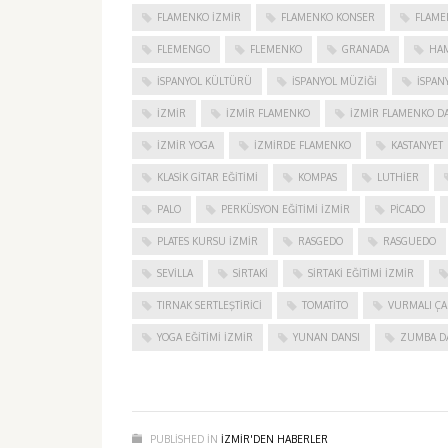
FLAMENKO IZMIR
FLAMENKO KONSER
FLAME
FLEMENGO
FLEMENKO
GRANADA
HAM
İSPANYOL KÜLTÜRÜ
İSPANYOL MÜZIĞI
İSPAN
IZMIR
IZMIR FLAMENKO
İZMIR FLAMENKO DA
İZMIR YOGA
IZMIRDE FLAMENKO
KASTANYET
KLASIK GITAR EĞITIMI
KOMPAS
LUTHIER
PALO
PERKÜSYON EĞITIMI İZMIR
PICADO
PLATES KURSU İZMIR
RASGEDO
RASGUEDO
SEVILLA
SIRTAKI
SIRTAKI EĞITIMI İZMIR
TIRNAK SERTLEŞTIRICI
TOMATITO
VURMALI ÇA
YOGA EĞITIMI İZMIR
YUNAN DANSI
ZUMBA D
PUBLISHED IN
IZMIR'DEN HABERLER