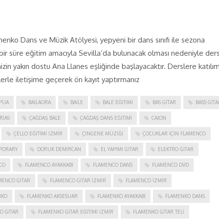
enko Dans ve Müzik Atölyesi, yepyeni bir dans sınıfı ile sezona
ir süre eğitim amacıyla Sevilla’da bulunacak olması nedeniyle ders
n yakın dostu Ana Llanes eşliğinde başlayacaktır. Derslere katılım
erle iletişime geçerek ön kayıt yaptırmanız
PUA
BAILAORA
BAILE
BALE EĞITIMI
BAS GITAR
BASS GITA
RIAS
ÇAĞDAŞ BALE
ÇAĞDAŞ DANS EĞITIMI
CAJON
ÇELLO EĞITIMI İZMIR
ÇINGENE MÜZIĞI
ÇOCUKLAR IÇIN FLAMENCO
PORARY
DORUK DEMIRCAN
EL YAPIMI GITAR
ELEKTRO GITAR
CO
FLAMENCO AYAKKABI
FLAMENCO DANS
FLAMENCO DVD
MENCO GITAR
FLAMENCO GITAR İZMIR
FLAMENCO IZMIR
NKO
FLAMENKO AKSESUAR
FLAMENKO AYAKKABI
FLAMENKO DANS
O GITAR
FLAMENKO GITAR EĞITIMI İZMIR
FLAMENKO GITAR TELI