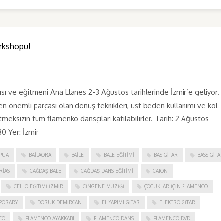
rkshopu!
ve eğitmeni Ana Llanes 2-3 Ağustos tarihlerinde İzmir’e geliyor. 
n önemli parçası olan dönüş teknikleri, üst beden kullanımı ve kol
tmeksizin tüm flamenko dansçıları katılabilirler. Tarih: 2 Ağustos
0 Yer: İzmir
PUA
BAILAORA
BAILE
BALE EĞITIMI
BAS GITAR
BASS GITA
RIAS
ÇAĞDAŞ BALE
ÇAĞDAŞ DANS EĞITIMI
CAJON
ÇELLO EĞITIMI İZMIR
ÇINGENE MÜZIĞI
ÇOCUKLAR IÇIN FLAMENCO
PORARY
DORUK DEMIRCAN
EL YAPIMI GITAR
ELEKTRO GITAR
CO
FLAMENCO AYAKKABI
FLAMENCO DANS
FLAMENCO DVD