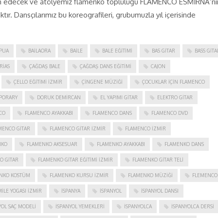
evam edecek ve atölyemiz flamenko topluluğu FLAMENCO ESMIRNA‘nı
tır. Dansçılarımız bu koreografileri, grubumuzla yıl içerisinde
PUA
BAILAORA
BAILE
BALE EĞITIMI
BAS GITAR
BASS GITA
RIAS
ÇAĞDAŞ BALE
ÇAĞDAŞ DANS EĞITIMI
CAJON
ÇELLO EĞITIMI İZMIR
ÇINGENE MÜZIĞI
ÇOCUKLAR IÇIN FLAMENCO
PORARY
DORUK DEMIRCAN
EL YAPIMI GITAR
ELEKTRO GITAR
CO
FLAMENCO AYAKKABI
FLAMENCO DANS
FLAMENCO DVD
MENCO GITAR
FLAMENCO GITAR İZMIR
FLAMENCO IZMIR
NKO
FLAMENKO AKSESUAR
FLAMENKO AYAKKABI
FLAMENKO DANS
O GITAR
FLAMENKO GITAR EĞITIMI İZMIR
FLAMENKO GITAR TELI
NKO KOSTÜM
FLAMENKO KURSU İZMIR
FLAMENKO MÜZIĞI
FLEMENCO
ILE YOGASI İZMIR
ISPANYA
İSPANYOL
İSPANYOL DANSI
YOL SAÇ MODELI
İSPANYOL YEMEKLERI
İSPANYOLCA
İSPANYOLCA DERSI