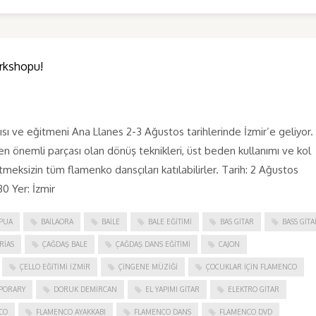
rkshopu!
ve eğitmeni Ana Llanes 2-3 Ağustos tarihlerinde İzmir’e geliyor. 
n önemli parçası olan dönüş teknikleri, üst beden kullanımı ve kol
tmeksizin tüm flamenko dansçıları katılabilirler. Tarih: 2 Ağustos
0 Yer: İzmir
PUA
BAILAORA
BAILE
BALE EĞITIMI
BAS GITAR
BASS GITA
RIAS
ÇAĞDAŞ BALE
ÇAĞDAŞ DANS EĞITIMI
CAJON
ÇELLO EĞITIMI İZMIR
ÇINGENE MÜZIĞI
ÇOCUKLAR IÇIN FLAMENCO
PORARY
DORUK DEMIRCAN
EL YAPIMI GITAR
ELEKTRO GITAR
CO
FLAMENCO AYAKKABI
FLAMENCO DANS
FLAMENCO DVD