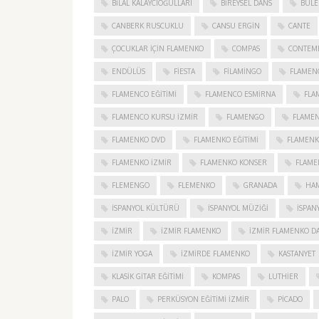
BILAL KALAYCIOĞULLARI
BIREYSEL DANS
BULE
CANBERK RUSCUKLU
CANSU ERGIN
CANTE
ÇOCUKLAR IÇIN FLAMENKO
COMPAS
CONTEM
ENDÜLÜS
FIESTA
FILAMINGO
FLAMEN
FLAMENCO EĞITIMI
FLAMENCO ESMIRNA
FLA
FLAMENCO KURSU İZMIR
FLAMENGO
FLAME
FLAMENKO DVD
FLAMENKO EĞITIMI
FLAMENK
FLAMENKO IZMIR
FLAMENKO KONSER
FLAME
FLEMENGO
FLEMENKO
GRANADA
HAM
İSPANYOL KÜLTÜRÜ
İSPANYOL MÜZIĞI
İSPAN
IZMIR
IZMIR FLAMENKO
İZMIR FLAMENKO DA
İZMIR YOGA
IZMIRDE FLAMENKO
KASTANYET
KLASIK GITAR EĞITIMI
KOMPAS
LUTHIER
PALO
PERKÜSYON EĞITIMI İZMIR
PICADO