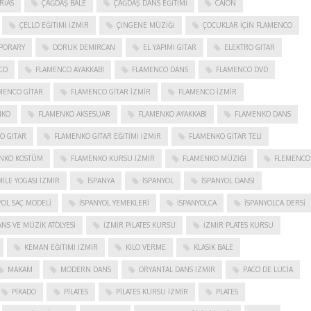
RIAS
ÇAĞDAŞ BALE
ÇAĞDAŞ DANS EĞITIMI
CAJON
ÇELLO EĞITIMI İZMIR
ÇINGENE MÜZIĞI
ÇOCUKLAR IÇIN FLAMENCO
PORARY
DORUK DEMIRCAN
EL YAPIMI GITAR
ELEKTRO GITAR
CO
FLAMENCO AYAKKABI
FLAMENCO DANS
FLAMENCO DVD
MENCO GITAR
FLAMENCO GITAR İZMIR
FLAMENCO IZMIR
NKO
FLAMENKO AKSESUAR
FLAMENKO AYAKKABI
FLAMENKO DANS
O GITAR
FLAMENKO GITAR EĞITIMI İZMIR
FLAMENKO GITAR TELI
NKO KOSTÜM
FLAMENKO KURSU İZMIR
FLAMENKO MÜZIĞI
FLEMENCO
ILE YOGASI İZMIR
ISPANYA
İSPANYOL
İSPANYOL DANSI
YOL SAÇ MODELI
İSPANYOL YEMEKLERI
İSPANYOLCA
İSPANYOLCA DERSI
NS VE MÜZIK ATÖLYESI
İZMIR PILATES KURSU
İZMIR PLATES KURSU
KEMAN EĞITIMI İZMIR
KILO VERME
KLASIK BALE
MAKAM
MODERN DANS
ORYANTAL DANS İZMIR
PACO DE LUCIA
PIKADO
PILATES
PILATES KURSU İZMIR
PLATES