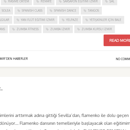
RASIME ÖKTEM
REMATE
SAKSAFON EĞITIMI İZMIR
ŞAL
SOLEA
SPANISH CLASS
SPANISH DANCE
TANGOS
LGILAR
YAN FLÜT EĞITIMI İZMIR
YELPAZE
YETIŞKINLER IÇIN BALE
ANS
ZUMBA FITNESS
ZUMBA İZMIR
ZUMBA KURSU İZMIR
READ MOR
ZMIR'DEN HABERLER
NO COMM
..
mlerini arttırmak adına gittiği Sevilla’dan, flamenko ile dolu geçen
 dönüyor… Flamenko dansının temelleriyle başlayacak olan eğitimim