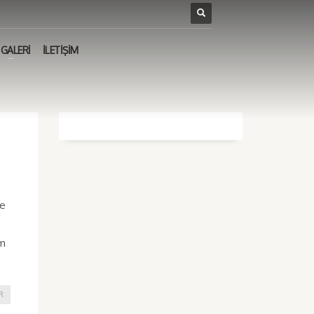
GALERİ
İLETİŞİM
ye
üm
R