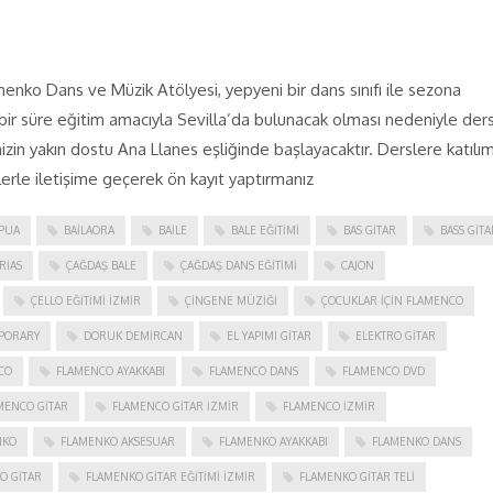
enko Dans ve Müzik Atölyesi, yepyeni bir dans sınıfı ile sezona
ir süre eğitim amacıyla Sevilla’da bulunacak olması nedeniyle ders
n yakın dostu Ana Llanes eşliğinde başlayacaktır. Derslere katılım
erle iletişime geçerek ön kayıt yaptırmanız
PUA
BAILAORA
BAILE
BALE EĞITIMI
BAS GITAR
BASS GITA
RIAS
ÇAĞDAŞ BALE
ÇAĞDAŞ DANS EĞITIMI
CAJON
ÇELLO EĞITIMI İZMIR
ÇINGENE MÜZIĞI
ÇOCUKLAR IÇIN FLAMENCO
PORARY
DORUK DEMIRCAN
EL YAPIMI GITAR
ELEKTRO GITAR
CO
FLAMENCO AYAKKABI
FLAMENCO DANS
FLAMENCO DVD
MENCO GITAR
FLAMENCO GITAR İZMIR
FLAMENCO IZMIR
NKO
FLAMENKO AKSESUAR
FLAMENKO AYAKKABI
FLAMENKO DANS
O GITAR
FLAMENKO GITAR EĞITIMI İZMIR
FLAMENKO GITAR TELI