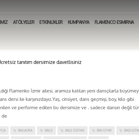
EMİZ
ATÖLYELER
ETKİNLİKLER
KUMPANYA
FLAMENCO ESMIRNA
retsiz tanıtım dersimize davetlisiniz
eldiği Flamenko İzmir ailesi, aramıza katılan yeni dansçılarla büyüme
s dersi ile karşınızdayız.Yaş, cinsiyet, dans geçmişi, boy, kilo gibi
renilen ve performe edilen bu dersimize ve . sadece dansın değil t
i de
PUA
BAILAORA
BAILE
BALE EĞITIMI
BAS GITAR
BASS GITA