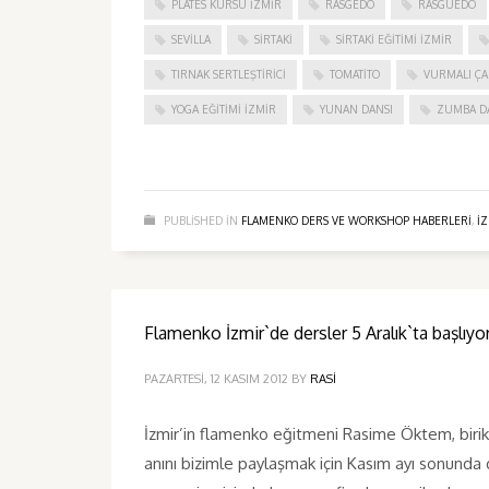
PLATES KURSU İZMIR
RASGEDO
RASGUEDO
SEVILLA
SIRTAKI
SIRTAKI EĞITIMI İZMIR
TIRNAK SERTLEŞTIRICI
TOMATITO
VURMALI ÇA
YOGA EĞITIMI İZMIR
YUNAN DANSI
ZUMBA D
PUBLISHED IN
FLAMENKO DERS VE WORKSHOP HABERLERI
,
I
Flamenko İzmir`de dersler 5 Aralık`ta başlıyor
PAZARTESI, 12 KASIM 2012
BY
RASI
İzmir’in flamenko eğitmeni Rasime Öktem, biriki
anını bizimle paylaşmak için Kasım ayı sonunda