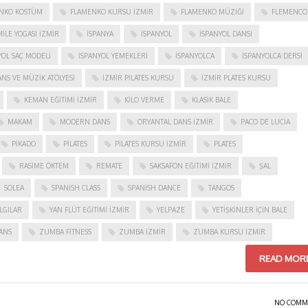
NKO KOSTÜM
FLAMENKO KURSU İZMIR
FLAMENKO MÜZIĞI
FLEMENCO
ILE YOGASI İZMIR
ISPANYA
İSPANYOL
İSPANYOL DANSI
YOL SAÇ MODELI
İSPANYOL YEMEKLERI
İSPANYOLCA
İSPANYOLCA DERSI
NS VE MÜZIK ATÖLYESI
İZMIR PILATES KURSU
İZMIR PLATES KURSU
KEMAN EĞITIMI İZMIR
KILO VERME
KLASIK BALE
MAKAM
MODERN DANS
ORYANTAL DANS İZMIR
PACO DE LUCIA
PIKADO
PILATES
PILATES KURSU İZMIR
PLATES
RASIME ÖKTEM
REMATE
SAKSAFON EĞITIMI İZMIR
ŞAL
SOLEA
SPANISH CLASS
SPANISH DANCE
TANGOS
LGILAR
YAN FLÜT EĞITIMI İZMIR
YELPAZE
YETIŞKINLER IÇIN BALE
ANS
ZUMBA FITNESS
ZUMBA İZMIR
ZUMBA KURSU İZMIR
READ MOR
NO COMM