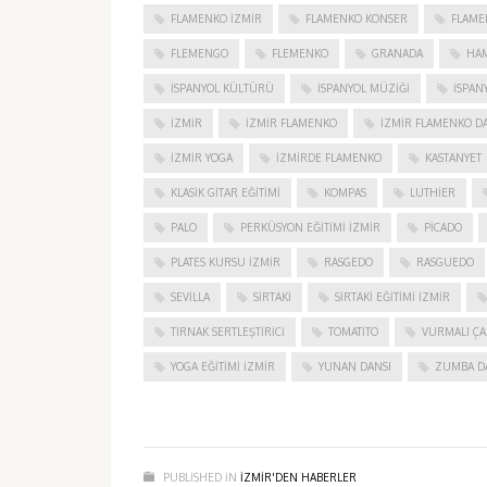
FLAMENKO IZMIR
FLAMENKO KONSER
FLAME
FLEMENGO
FLEMENKO
GRANADA
HAM
İSPANYOL KÜLTÜRÜ
İSPANYOL MÜZIĞI
İSPAN
IZMIR
IZMIR FLAMENKO
İZMIR FLAMENKO DA
İZMIR YOGA
IZMIRDE FLAMENKO
KASTANYET
KLASIK GITAR EĞITIMI
KOMPAS
LUTHIER
PALO
PERKÜSYON EĞITIMI İZMIR
PICADO
PLATES KURSU İZMIR
RASGEDO
RASGUEDO
SEVILLA
SIRTAKI
SIRTAKI EĞITIMI İZMIR
TIRNAK SERTLEŞTIRICI
TOMATITO
VURMALI ÇA
YOGA EĞITIMI İZMIR
YUNAN DANSI
ZUMBA D
PUBLISHED IN
IZMIR'DEN HABERLER