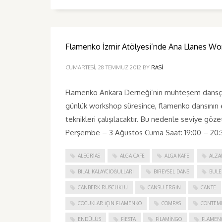
Flamenko İzmir Atölyesi’nde Ana Llanes Wo
CUMARTESI, 28 TEMMUZ 2012
BY
RASI
Flamenko Ankara Derneği’nin muhteşem dansçısı 
günlük workshop süresince, flamenko dansının e
teknikleri çalışılacaktır. Bu nedenle seviye göze
Perşembe – 3 Ağustos Cuma Saat: 19:00 – 20:3
ALEGRIAS
ALGA CAFE
ALGA KAFE
ALZA
BILAL KALAYCIOĞULLARI
BIREYSEL DANS
BULE
CANBERK RUSCUKLU
CANSU ERGIN
CANTE
ÇOCUKLAR IÇIN FLAMENKO
COMPAS
CONTEM
ENDÜLÜS
FIESTA
FILAMINGO
FLAMEN