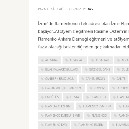
PAZARTESI, 13 AĞUSTOS 2012
BY
RASI
İzmir’de flamenkonun tek adresi olan İzmir Flam
başlıyor..Atölyemiz eğitmeni Rasime Öktem’in b
Flamenko Ankara Derneği eğitmeni ve atölyemizi
fazla olacağı beklendiğinden geç kalmadan bizl
ALEGRIAS
ALGA CAFE
ALGA KAFE
ALZA
BILAL KALAYCIOĞULLARI
BIREYSEL DANS
BULE
CANBERK RUSCUKLU
CANSU ERGIN
CANTE
ÇOCUKLAR IÇIN FLAMENKO
COMPAS
CONTEM
ENDÜLÜS
FIESTA
FILAMINGO
FLAMEN
FLAMENCO EĞITIMI
FLAMENCO ESMIRNA
FLA
FLAMENCO KURSU İZMIR
FLAMENGO
FLAME
FLAMENKO DVD
FLAMENKO EĞITIMI
FLAMENK