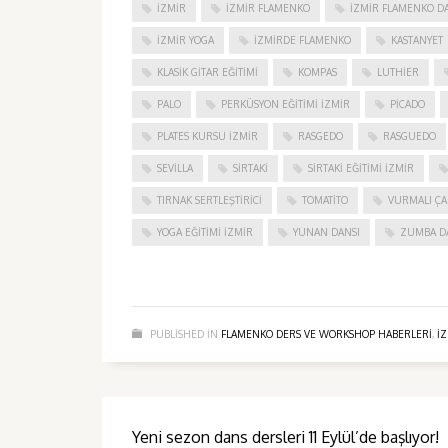
IZMIR
IZMIR FLAMENKO
İZMIR FLAMENKO DA
İZMIR YOGA
IZMIRDE FLAMENKO
KASTANYET
KLASIK GITAR EĞITIMI
KOMPAS
LUTHIER
PALO
PERKÜSYON EĞITIMI İZMIR
PICADO
PLATES KURSU İZMIR
RASGEDO
RASGUEDO
SEVILLA
SIRTAKI
SIRTAKI EĞITIMI İZMIR
TIRNAK SERTLEŞTIRICI
TOMATITO
VURMALI ÇA
YOGA EĞITIMI İZMIR
YUNAN DANSI
ZUMBA D
PUBLISHED IN
FLAMENKO DERS VE WORKSHOP HABERLERI
,
I
Yeni sezon dans dersleri 11 Eylül’de başlıyor!