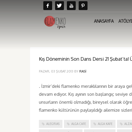
ANASAYFA
ATÖLY
Kış Döneminin Son Dans Dersi 21 Şubat’ta! Üc
PAZAR, 03 ŞUBAT 2013
BY
RASI
. İzmir’deki flamenko meraklılarının bir araya g
devam ediyor. Kış ayının son başlangıç seviye dan
unsurların önemli olmadığı, bireysel olarak öğ
flamenko kültürünün paylaşıldığı ailemize sizler
ALEGRIAS
ALGA CAFE
ALGA KAFE
ALZA