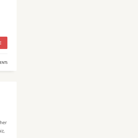
E
ENTS
 her
iz,