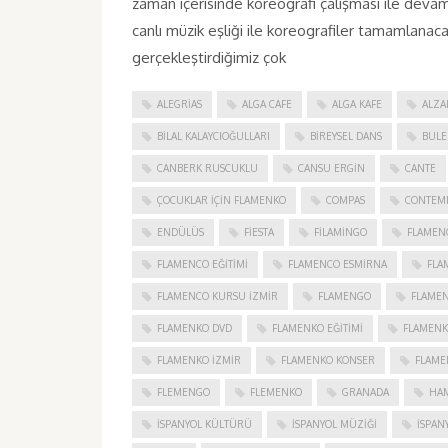
zaman içerisinde koreografi çalışması ile d
canlı müzik eşliği ile koreografiler tamamlanacak
gerçekleştirdiğimiz çok
ALEGRIAS
ALGA CAFE
ALGA KAFE
ALZA
BILAL KALAYCIOĞULLARI
BIREYSEL DANS
BULE
CANBERK RUSCUKLU
CANSU ERGIN
CANTE
ÇOCUKLAR IÇIN FLAMENKO
COMPAS
CONTEM
ENDÜLÜS
FIESTA
FILAMINGO
FLAMEN
FLAMENCO EĞITIMI
FLAMENCO ESMIRNA
FLA
FLAMENCO KURSU İZMIR
FLAMENGO
FLAME
FLAMENKO DVD
FLAMENKO EĞITIMI
FLAMENK
FLAMENKO IZMIR
FLAMENKO KONSER
FLAME
FLEMENGO
FLEMENKO
GRANADA
HAM
İSPANYOL KÜLTÜRÜ
İSPANYOL MÜZIĞI
İSPAN