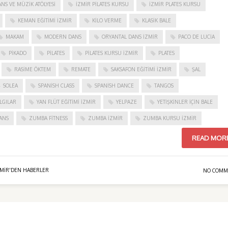
NS VE MÜZIK ATÖLYESI
İZMIR PILATES KURSU
İZMIR PLATES KURSU
KEMAN EĞITIMI İZMIR
KILO VERME
KLASIK BALE
MAKAM
MODERN DANS
ORYANTAL DANS İZMIR
PACO DE LUCIA
PIKADO
PILATES
PILATES KURSU İZMIR
PLATES
RASIME ÖKTEM
REMATE
SAKSAFON EĞITIMI İZMIR
ŞAL
SOLEA
SPANISH CLASS
SPANISH DANCE
TANGOS
LGILAR
YAN FLÜT EĞITIMI İZMIR
YELPAZE
YETIŞKINLER IÇIN BALE
ANS
ZUMBA FITNESS
ZUMBA İZMIR
ZUMBA KURSU İZMIR
READ MOR
ZMIR'DEN HABERLER
NO COMM