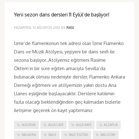
Yeni sezon dans dersleri 11 Eylül’de başlıyor!
PAZARTESI, 13 AĞUSTOS 2012
BY
RASI
İzmir’de flamenkonun tek adresi olan İzmir Flamenko
Dans ve Müzik Atölyesi, yepyeni bir dans sınıfı ile
sezona başlıyor..Atölyemiz eğitmeni Rasime
Öktem’in bir süre eğitim amacıyla Sevilla’da
bulunacak olması nedeniyle dersler, Flamenko Ankara
Derneği eğitmeni ve atölyemizin yakın dostu Ana
Llanes eşliğinde başlayacaktır. Derslere katılımın
fazla olacağı beklendiğinden geç kalmadan bizlerle
iletişime geçerek ön kayıt yaptırmanız
ALEGRIAS
ALGA CAFE
ALGA KAFE
ALZAPUA
BAILAORA
BAILE
BALE EĞITIMI
BAS GITAR