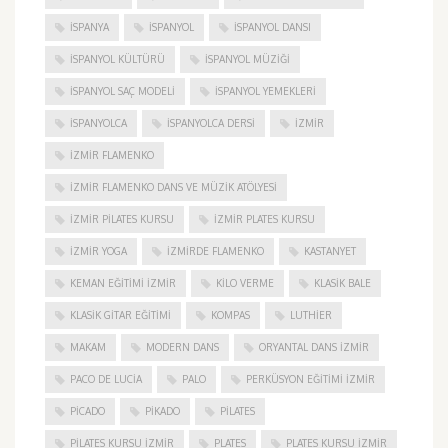
ISPANYA
İSPANYOL
İSPANYOL DANSI
İSPANYOL KÜLTÜRÜ
İSPANYOL MÜZIĞI
İSPANYOL SAÇ MODELI
İSPANYOL YEMEKLERI
İSPANYOLCA
İSPANYOLCA DERSI
IZMIR
IZMIR FLAMENKO
İZMIR FLAMENKO DANS VE MÜZIK ATÖLYESI
İZMIR PILATES KURSU
İZMIR PLATES KURSU
İZMIR YOGA
IZMIRDE FLAMENKO
KASTANYET
KEMAN EĞITIMI İZMIR
KILO VERME
KLASIK BALE
KLASIK GITAR EĞITIMI
KOMPAS
LUTHIER
MAKAM
MODERN DANS
ORYANTAL DANS İZMIR
PACO DE LUCIA
PALO
PERKÜSYON EĞITIMI İZMIR
PICADO
PIKADO
PILATES
PILATES KURSU İZMIR
PLATES
PLATES KURSU İZMIR