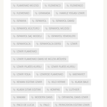
FLAMENKO MÜZIĞI
FLEMENCO
FLEMENGO
FLEMENKO
GRANADA
HAMILE YOGASI İZMIR
ISPANYA
İSPANYOL
İSPANYOL DANSI
İSPANYOL KÜLTÜRÜ
İSPANYOL MÜZIĞI
İSPANYOL SAÇ MODELI
İSPANYOL YEMEKLERI
İSPANYOLCA
İSPANYOLCA DERSI
IZMIR
IZMIR FLAMENKO
İZMIR FLAMENKO DANS VE MÜZIK ATÖLYESI
İZMIR PILATES KURSU
İZMIR PLATES KURSU
İZMIR YOGA
IZMIRDE FLAMENKO
KASTANYET
KEMAN EĞITIMI İZMIR
KILO VERME
KLASIK BALE
KLASIK GITAR EĞITIMI
KOMPAS
LUTHIER
MAKAM
MODERN DANS
ORYANTAL DANS İZMIR
PACO DE LUCIA
PALO
PERKÜSYON EĞITIMI İZMIR