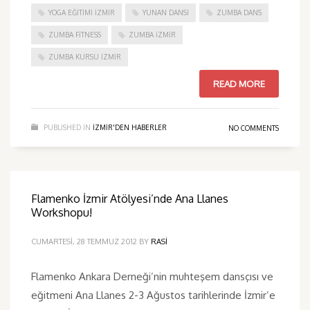
YOGA EĞITIMI İZMIR
YUNAN DANSI
ZUMBA DANS
ZUMBA FITNESS
ZUMBA İZMIR
ZUMBA KURSU İZMIR
READ MORE
PUBLISHED IN
IZMIR'DEN HABERLER
NO COMMENTS
Flamenko İzmir Atölyesi’nde Ana Llanes
Workshopu!
CUMARTESI, 28 TEMMUZ 2012
BY
RASI
Flamenko Ankara Derneği’nin muhteşem dansçısı ve
eğitmeni Ana Llanes 2-3 Ağustos tarihlerinde İzmir’e