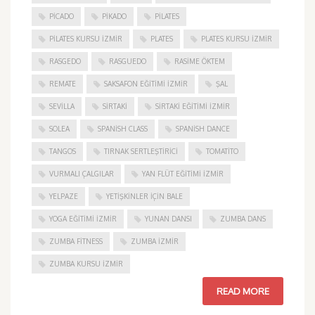
PICADO
PIKADO
PILATES
PILATES KURSU İZMIR
PLATES
PLATES KURSU İZMIR
RASGEDO
RASGUEDO
RASIME ÖKTEM
REMATE
SAKSAFON EĞITIMI İZMIR
ŞAL
SEVILLA
SIRTAKI
SIRTAKI EĞITIMI İZMIR
SOLEA
SPANISH CLASS
SPANISH DANCE
TANGOS
TIRNAK SERTLEŞTIRICI
TOMATITO
VURMALI ÇALGILAR
YAN FLÜT EĞITIMI İZMIR
YELPAZE
YETIŞKINLER IÇIN BALE
YOGA EĞITIMI İZMIR
YUNAN DANSI
ZUMBA DANS
ZUMBA FITNESS
ZUMBA İZMIR
ZUMBA KURSU İZMIR
READ MORE