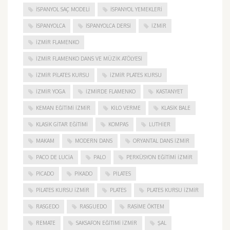
İSPANYOL SAÇ MODELI
İSPANYOL YEMEKLERI
İSPANYOLCA
İSPANYOLCA DERSI
IZMIR
IZMIR FLAMENKO
İZMIR FLAMENKO DANS VE MÜZIK ATÖLYESI
İZMIR PILATES KURSU
İZMIR PLATES KURSU
İZMIR YOGA
IZMIRDE FLAMENKO
KASTANYET
KEMAN EĞITIMI İZMIR
KILO VERME
KLASIK BALE
KLASIK GITAR EĞITIMI
KOMPAS
LUTHIER
MAKAM
MODERN DANS
ORYANTAL DANS İZMIR
PACO DE LUCIA
PALO
PERKÜSYON EĞITIMI İZMIR
PICADO
PIKADO
PILATES
PILATES KURSU İZMIR
PLATES
PLATES KURSU İZMIR
RASGEDO
RASGUEDO
RASIME ÖKTEM
REMATE
SAKSAFON EĞITIMI İZMIR
ŞAL