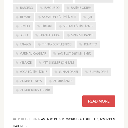
RASGEDO
RASGUEDO
RASIME ÖKTEM
REMATE
SAKSAFON EĞITIMI İZMIR
ŞAL
SEVILLA
SIRTAKI
SIRTAKI EĞITIMI İZMIR
SOLEA
SPANISH CLASS
SPANISH DANCE
TANGOS
TIRNAK SERTLEŞTIRICI
TOMATITO
VURMALI ÇALGILAR
YAN FLÜT EĞITIMI İZMIR
YELPAZE
YETIŞKINLER IÇIN BALE
YOGA EĞITIMI İZMIR
YUNAN DANSI
ZUMBA DANS
ZUMBA FITNESS
ZUMBA İZMIR
ZUMBA KURSU İZMIR
READ MORE
PUBLISHED IN
FLAMENKO DERS VE WORKSHOP HABERLERI
,
IZMIR'DEN
HABERLER