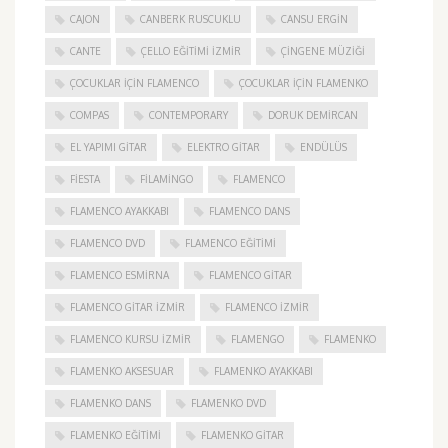
CAJON
CANBERK RUSCUKLU
CANSU ERGIN
CANTE
ÇELLO EĞITIMI İZMIR
ÇINGENE MÜZIĞI
ÇOCUKLAR IÇIN FLAMENCO
ÇOCUKLAR IÇIN FLAMENKO
COMPAS
CONTEMPORARY
DORUK DEMIRCAN
EL YAPIMI GITAR
ELEKTRO GITAR
ENDÜLÜS
FIESTA
FILAMINGO
FLAMENCO
FLAMENCO AYAKKABI
FLAMENCO DANS
FLAMENCO DVD
FLAMENCO EĞITIMI
FLAMENCO ESMIRNA
FLAMENCO GITAR
FLAMENCO GITAR İZMIR
FLAMENCO IZMIR
FLAMENCO KURSU İZMIR
FLAMENGO
FLAMENKO
FLAMENKO AKSESUAR
FLAMENKO AYAKKABI
FLAMENKO DANS
FLAMENKO DVD
FLAMENKO EĞITIMI
FLAMENKO GITAR