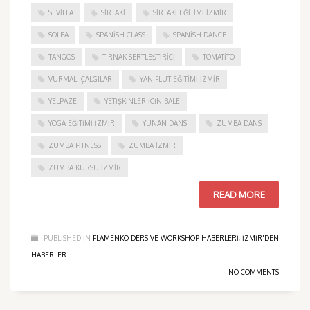
SEVILLA
SIRTAKI
SIRTAKI EĞITIMI İZMIR
SOLEA
SPANISH CLASS
SPANISH DANCE
TANGOS
TIRNAK SERTLEŞTIRICI
TOMATITO
VURMALI ÇALGILAR
YAN FLÜT EĞITIMI İZMIR
YELPAZE
YETIŞKINLER IÇIN BALE
YOGA EĞITIMI İZMIR
YUNAN DANSI
ZUMBA DANS
ZUMBA FITNESS
ZUMBA İZMIR
ZUMBA KURSU İZMIR
READ MORE
PUBLISHED IN
FLAMENKO DERS VE WORKSHOP HABERLERI
,
IZMIR'DEN
HABERLER
NO COMMENTS