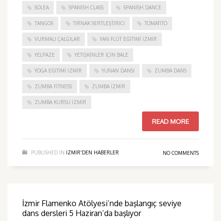
SOLEA
SPANISH CLASS
SPANISH DANCE
TANGOS
TIRNAK SERTLEŞTIRICI
TOMATITO
VURMALI ÇALGILAR
YAN FLÜT EĞITIMI İZMIR
YELPAZE
YETIŞKINLER IÇIN BALE
YOGA EĞITIMI İZMIR
YUNAN DANSI
ZUMBA DANS
ZUMBA FITNESS
ZUMBA İZMIR
ZUMBA KURSU İZMIR
READ MORE
PUBLISHED IN
IZMIR'DEN HABERLER
NO COMMENTS
İzmir Flamenko Atölyesi’nde başlangıç seviye
dans dersleri 5 Haziran’da başlıyor