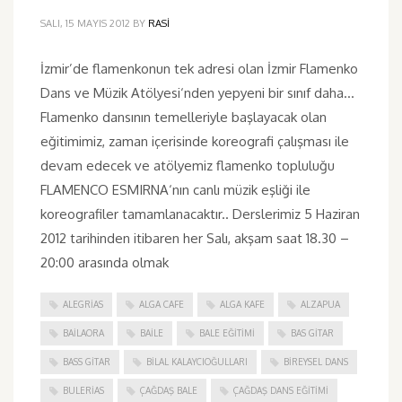
SALI, 15 MAYIS 2012
BY
RASI
İzmir’de flamenkonun tek adresi olan İzmir Flamenko
Dans ve Müzik Atölyesi‘nden yepyeni bir sınıf daha…
Flamenko dansının temelleriyle başlayacak olan
eğitimimiz, zaman içerisinde koreografi çalışması ile
devam edecek ve atölyemiz flamenko topluluğu
FLAMENCO ESMIRNA‘nın canlı müzik eşliği ile
koreografiler tamamlanacaktır.. Derslerimiz 5 Haziran
2012 tarihinden itibaren her Salı, akşam saat 18.30 –
20:00 arasında olmak
ALEGRIAS
ALGA CAFE
ALGA KAFE
ALZAPUA
BAILAORA
BAILE
BALE EĞITIMI
BAS GITAR
BASS GITAR
BILAL KALAYCIOĞULLARI
BIREYSEL DANS
BULERIAS
ÇAĞDAŞ BALE
ÇAĞDAŞ DANS EĞITIMI