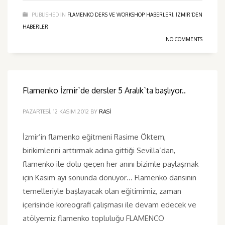
PUBLISHED IN
FLAMENKO DERS VE WORKSHOP HABERLERI
,
IZMIR'DEN
HABERLER
NO COMMENTS
Flamenko İzmir`de dersler 5 Aralık`ta başlıyor..
PAZARTESI, 12 KASIM 2012
BY
RASI
İzmir’in flamenko eğitmeni Rasime Öktem,
birikimlerini arttırmak adına gittiği Sevilla’dan,
flamenko ile dolu geçen her anını bizimle paylaşmak
için Kasım ayı sonunda dönüyor… Flamenko dansının
temelleriyle başlayacak olan eğitimimiz, zaman
içerisinde koreografi çalışması ile devam edecek ve
atölyemiz flamenko topluluğu FLAMENCO