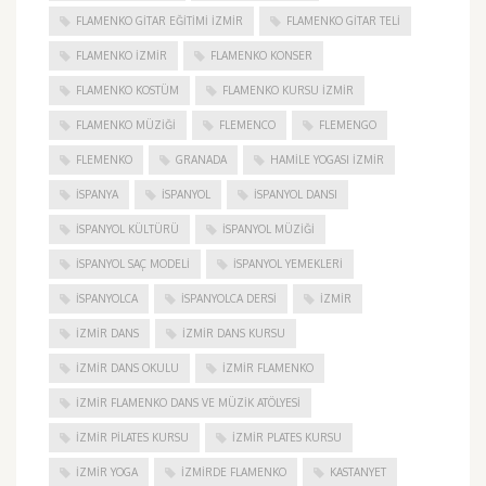
FLAMENKO GITAR EĞITIMI İZMIR
FLAMENKO GITAR TELI
FLAMENKO IZMIR
FLAMENKO KONSER
FLAMENKO KOSTÜM
FLAMENKO KURSU İZMIR
FLAMENKO MÜZIĞI
FLEMENCO
FLEMENGO
FLEMENKO
GRANADA
HAMILE YOGASI İZMIR
ISPANYA
İSPANYOL
İSPANYOL DANSI
İSPANYOL KÜLTÜRÜ
İSPANYOL MÜZIĞI
İSPANYOL SAÇ MODELI
İSPANYOL YEMEKLERI
İSPANYOLCA
İSPANYOLCA DERSI
IZMIR
IZMIR DANS
IZMIR DANS KURSU
IZMIR DANS OKULU
IZMIR FLAMENKO
İZMIR FLAMENKO DANS VE MÜZIK ATÖLYESI
İZMIR PILATES KURSU
İZMIR PLATES KURSU
İZMIR YOGA
IZMIRDE FLAMENKO
KASTANYET