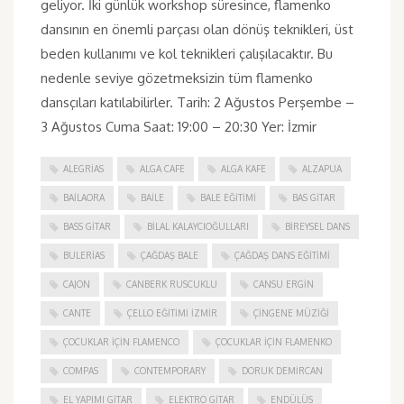
geliyor. İki günlük workshop süresince, flamenko
dansının en önemli parçası olan dönüş teknikleri, üst
beden kullanımı ve kol teknikleri çalışılacaktır. Bu
nedenle seviye gözetmeksizin tüm flamenko
dansçıları katılabilirler. Tarih: 2 Ağustos Perşembe –
3 Ağustos Cuma Saat: 19:00 – 20:30 Yer: İzmir
ALEGRIAS
ALGA CAFE
ALGA KAFE
ALZAPUA
BAILAORA
BAILE
BALE EĞITIMI
BAS GITAR
BASS GITAR
BILAL KALAYCIOĞULLARI
BIREYSEL DANS
BULERIAS
ÇAĞDAŞ BALE
ÇAĞDAŞ DANS EĞITIMI
CAJON
CANBERK RUSCUKLU
CANSU ERGIN
CANTE
ÇELLO EĞITIMI İZMIR
ÇINGENE MÜZIĞI
ÇOCUKLAR IÇIN FLAMENCO
ÇOCUKLAR IÇIN FLAMENKO
COMPAS
CONTEMPORARY
DORUK DEMIRCAN
EL YAPIMI GITAR
ELEKTRO GITAR
ENDÜLÜS