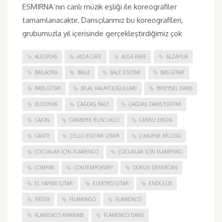
ESMIRNA‘nın canlı müzik eşliği ile koreografiler
tamamlanacaktır. Dansçılarımız bu koreografileri,
grubumuzla yıl içerisinde gerçekleştirdiğimiz çok
ALEGRIAS
ALGA CAFE
ALGA KAFE
ALZAPUA
BAILAORA
BAILE
BALE EĞITIMI
BAS GITAR
BASS GITAR
BILAL KALAYCIOĞULLARI
BIREYSEL DANS
BULERIAS
ÇAĞDAŞ BALE
ÇAĞDAŞ DANS EĞITIMI
CAJON
CANBERK RUSCUKLU
CANSU ERGIN
CANTE
ÇELLO EĞITIMI İZMIR
ÇINGENE MÜZIĞI
ÇOCUKLAR IÇIN FLAMENCO
ÇOCUKLAR IÇIN FLAMENKO
COMPAS
CONTEMPORARY
DORUK DEMIRCAN
EL YAPIMI GITAR
ELEKTRO GITAR
ENDÜLÜS
FIESTA
FILAMINGO
FLAMENCO
FLAMENCO AYAKKABI
FLAMENCO DANS