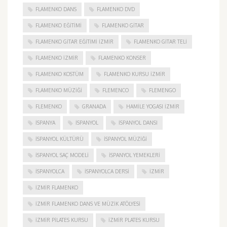
FLAMENKO DANS
FLAMENKO DVD
FLAMENKO EĞITIMI
FLAMENKO GITAR
FLAMENKO GITAR EĞITIMI İZMIR
FLAMENKO GITAR TELI
FLAMENKO IZMIR
FLAMENKO KONSER
FLAMENKO KOSTÜM
FLAMENKO KURSU İZMIR
FLAMENKO MÜZIĞI
FLEMENCO
FLEMENGO
FLEMENKO
GRANADA
HAMILE YOGASI İZMIR
ISPANYA
İSPANYOL
İSPANYOL DANSI
İSPANYOL KÜLTÜRÜ
İSPANYOL MÜZIĞI
İSPANYOL SAÇ MODELI
İSPANYOL YEMEKLERI
İSPANYOLCA
İSPANYOLCA DERSI
IZMIR
IZMIR FLAMENKO
İZMIR FLAMENKO DANS VE MÜZIK ATÖLYESI
İZMIR PILATES KURSU
İZMIR PLATES KURSU