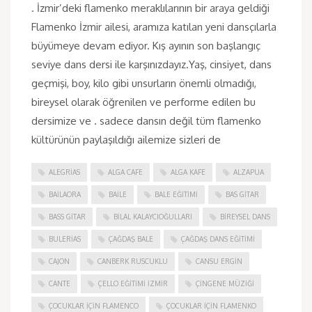
. İzmir’deki flamenko meraklılarının bir araya geldiği
Flamenko İzmir ailesi, aramıza katılan yeni dansçılarla
büyümeye devam ediyor. Kış ayının son başlangıç
seviye dans dersi ile karşınızdayız.Yaş, cinsiyet, dans
geçmişi, boy, kilo gibi unsurların önemli olmadığı,
bireysel olarak öğrenilen ve performe edilen bu
dersimize ve . sadece dansın değil tüm flamenko
kültürünün paylaşıldığı ailemize sizleri de
ALEGRIAS
ALGA CAFE
ALGA KAFE
ALZAPUA
BAILAORA
BAILE
BALE EĞITIMI
BAS GITAR
BASS GITAR
BILAL KALAYCIOĞULLARI
BIREYSEL DANS
BULERIAS
ÇAĞDAŞ BALE
ÇAĞDAŞ DANS EĞITIMI
CAJON
CANBERK RUSCUKLU
CANSU ERGIN
CANTE
ÇELLO EĞITIMI İZMIR
ÇINGENE MÜZIĞI
ÇOCUKLAR IÇIN FLAMENCO
ÇOCUKLAR IÇIN FLAMENKO