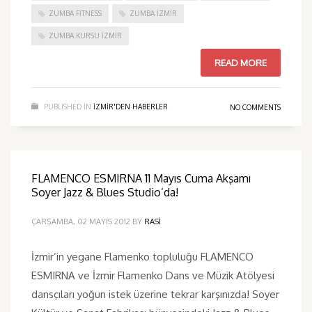
ZUMBA FITNESS
ZUMBA İZMIR
ZUMBA KURSU İZMIR
READ MORE
PUBLISHED IN
IZMIR'DEN HABERLER
NO COMMENTS
FLAMENCO ESMIRNA 11 Mayıs Cuma Akşamı
Soyer Jazz & Blues Studio’da!
ÇARŞAMBA, 02 MAYIS 2012
BY
RASI
İzmir’in yegane Flamenko topluluğu FLAMENCO
ESMIRNA ve İzmir Flamenko Dans ve Müzik Atölyesi
dansçıları yoğun istek üzerine tekrar karşınızda! Soyer