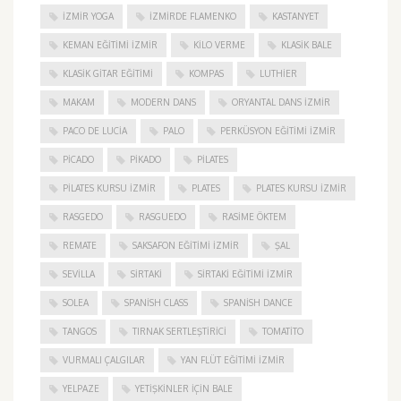
İZMIR YOGA
IZMIRDE FLAMENKO
KASTANYET
KEMAN EĞITIMI İZMIR
KILO VERME
KLASIK BALE
KLASIK GITAR EĞITIMI
KOMPAS
LUTHIER
MAKAM
MODERN DANS
ORYANTAL DANS İZMIR
PACO DE LUCIA
PALO
PERKÜSYON EĞITIMI İZMIR
PICADO
PIKADO
PILATES
PILATES KURSU İZMIR
PLATES
PLATES KURSU İZMIR
RASGEDO
RASGUEDO
RASIME ÖKTEM
REMATE
SAKSAFON EĞITIMI İZMIR
ŞAL
SEVILLA
SIRTAKI
SIRTAKI EĞITIMI İZMIR
SOLEA
SPANISH CLASS
SPANISH DANCE
TANGOS
TIRNAK SERTLEŞTIRICI
TOMATITO
VURMALI ÇALGILAR
YAN FLÜT EĞITIMI İZMIR
YELPAZE
YETIŞKINLER IÇIN BALE