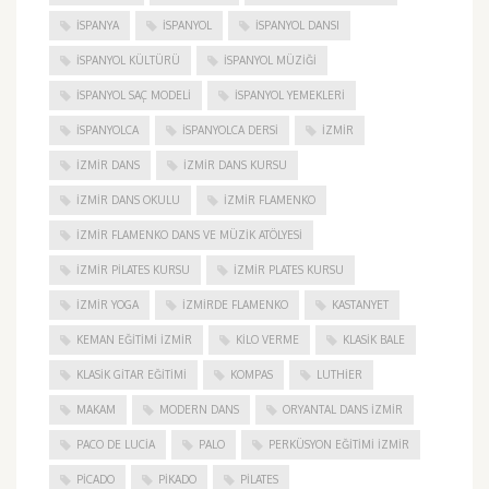
ISPANYA
İSPANYOL
İSPANYOL DANSI
İSPANYOL KÜLTÜRÜ
İSPANYOL MÜZIĞI
İSPANYOL SAÇ MODELI
İSPANYOL YEMEKLERI
İSPANYOLCA
İSPANYOLCA DERSI
IZMIR
IZMIR DANS
IZMIR DANS KURSU
IZMIR DANS OKULU
IZMIR FLAMENKO
İZMIR FLAMENKO DANS VE MÜZIK ATÖLYESI
İZMIR PILATES KURSU
İZMIR PLATES KURSU
İZMIR YOGA
IZMIRDE FLAMENKO
KASTANYET
KEMAN EĞITIMI İZMIR
KILO VERME
KLASIK BALE
KLASIK GITAR EĞITIMI
KOMPAS
LUTHIER
MAKAM
MODERN DANS
ORYANTAL DANS İZMIR
PACO DE LUCIA
PALO
PERKÜSYON EĞITIMI İZMIR
PICADO
PIKADO
PILATES