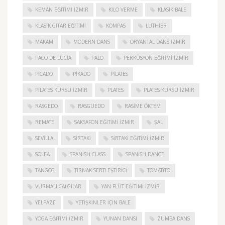
KEMAN EĞITIMI İZMIR
KILO VERME
KLASIK BALE
KLASIK GITAR EĞITIMI
KOMPAS
LUTHIER
MAKAM
MODERN DANS
ORYANTAL DANS İZMIR
PACO DE LUCIA
PALO
PERKÜSYON EĞITIMI İZMIR
PICADO
PIKADO
PILATES
PILATES KURSU İZMIR
PLATES
PLATES KURSU İZMIR
RASGEDO
RASGUEDO
RASIME ÖKTEM
REMATE
SAKSAFON EĞITIMI İZMIR
ŞAL
SEVILLA
SIRTAKI
SIRTAKI EĞITIMI İZMIR
SOLEA
SPANISH CLASS
SPANISH DANCE
TANGOS
TIRNAK SERTLEŞTIRICI
TOMATITO
VURMALI ÇALGILAR
YAN FLÜT EĞITIMI İZMIR
YELPAZE
YETIŞKINLER IÇIN BALE
YOGA EĞITIMI İZMIR
YUNAN DANSI
ZUMBA DANS