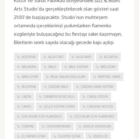
Kültür ve Sanat Fabrikası bünyesindeki Jazz & Blues
Arts Studio‘da gerçekleştirilecek olan gösteri saat
21:00‘de başlayacaktır. Studio’nun muhteşem
ortamında içeceklerinizi yudumlarken flamenko
ezgileriyle buluşacağınız bu fiestayı sakın kaçırmayın.
Biletlerin sınırlı sayıda olacağı gecede kapı açılışı
ALEGRIAS
ALGA CAFE
ALGA KAFE
ALZAPUA
BAILAORA
BAILE
BALE EĞITIMI
BAS GITAR
BASS GITAR
BILAL KALAYCIOĞULLARI
BIREYSEL DANS
BULERIAS
ÇAĞDAŞ BALE
ÇAĞDAŞ DANS EĞITIMI
CAJON
CANBERK RUSCUKLU
CANSU ERGIN
CANTE
ÇELLO EĞITIMI İZMIR
ÇINGENE MÜZIĞI
ÇOCUKLAR IÇIN FLAMENCO
ÇOCUKLAR IÇIN FLAMENKO
COMPAS
CONTEMPORARY
DORUK DEMIRCAN
EL YAPIMI GITAR
ELEKTRO GITAR
ENDÜLÜS