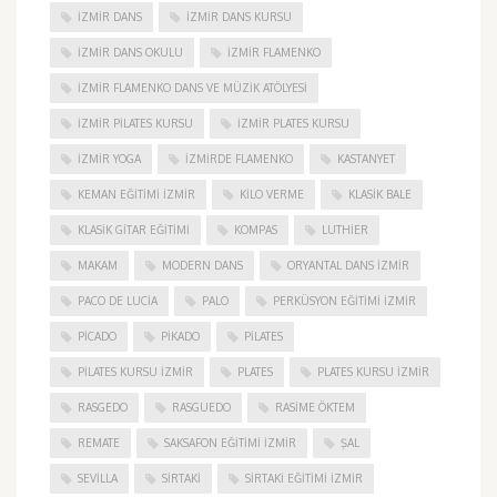
IZMIR DANS
IZMIR DANS KURSU
IZMIR DANS OKULU
IZMIR FLAMENKO
İZMIR FLAMENKO DANS VE MÜZIK ATÖLYESI
İZMIR PILATES KURSU
İZMIR PLATES KURSU
İZMIR YOGA
IZMIRDE FLAMENKO
KASTANYET
KEMAN EĞITIMI İZMIR
KILO VERME
KLASIK BALE
KLASIK GITAR EĞITIMI
KOMPAS
LUTHIER
MAKAM
MODERN DANS
ORYANTAL DANS İZMIR
PACO DE LUCIA
PALO
PERKÜSYON EĞITIMI İZMIR
PICADO
PIKADO
PILATES
PILATES KURSU İZMIR
PLATES
PLATES KURSU İZMIR
RASGEDO
RASGUEDO
RASIME ÖKTEM
REMATE
SAKSAFON EĞITIMI İZMIR
ŞAL
SEVILLA
SIRTAKI
SIRTAKI EĞITIMI İZMIR