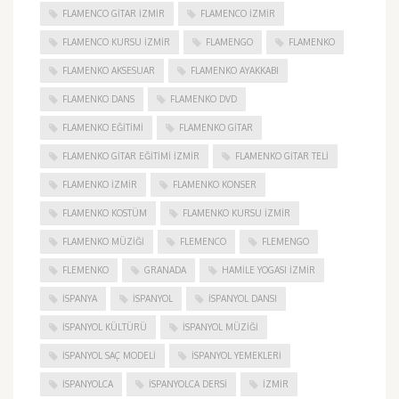
FLAMENCO GITAR İZMIR
FLAMENCO IZMIR
FLAMENCO KURSU İZMIR
FLAMENGO
FLAMENKO
FLAMENKO AKSESUAR
FLAMENKO AYAKKABI
FLAMENKO DANS
FLAMENKO DVD
FLAMENKO EĞITIMI
FLAMENKO GITAR
FLAMENKO GITAR EĞITIMI İZMIR
FLAMENKO GITAR TELI
FLAMENKO IZMIR
FLAMENKO KONSER
FLAMENKO KOSTÜM
FLAMENKO KURSU İZMIR
FLAMENKO MÜZIĞI
FLEMENCO
FLEMENGO
FLEMENKO
GRANADA
HAMILE YOGASI İZMIR
ISPANYA
İSPANYOL
İSPANYOL DANSI
İSPANYOL KÜLTÜRÜ
İSPANYOL MÜZIĞI
İSPANYOL SAÇ MODELI
İSPANYOL YEMEKLERI
İSPANYOLCA
İSPANYOLCA DERSI
IZMIR