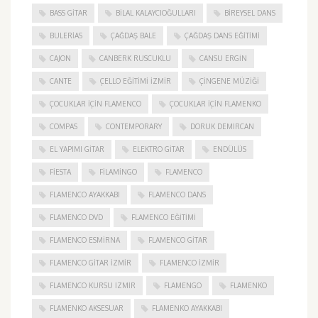
BASS GITAR
BILAL KALAYCIOĞULLARI
BIREYSEL DANS
BULERIAS
ÇAĞDAŞ BALE
ÇAĞDAŞ DANS EĞITIMI
CAJON
CANBERK RUSCUKLU
CANSU ERGIN
CANTE
ÇELLO EĞITIMI İZMIR
ÇINGENE MÜZIĞI
ÇOCUKLAR IÇIN FLAMENCO
ÇOCUKLAR IÇIN FLAMENKO
COMPAS
CONTEMPORARY
DORUK DEMIRCAN
EL YAPIMI GITAR
ELEKTRO GITAR
ENDÜLÜS
FIESTA
FILAMINGO
FLAMENCO
FLAMENCO AYAKKABI
FLAMENCO DANS
FLAMENCO DVD
FLAMENCO EĞITIMI
FLAMENCO ESMIRNA
FLAMENCO GITAR
FLAMENCO GITAR İZMIR
FLAMENCO IZMIR
FLAMENCO KURSU İZMIR
FLAMENGO
FLAMENKO
FLAMENKO AKSESUAR
FLAMENKO AYAKKABI