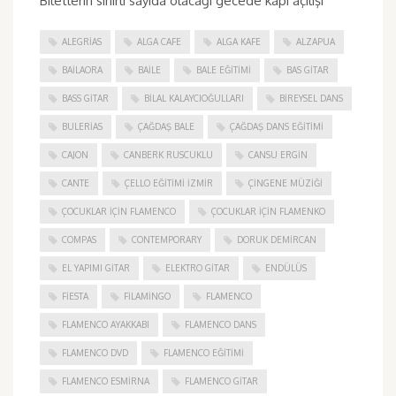
Biletlerin sınırlı sayıda olacağı gecede kapı açılışı
ALEGRIAS
ALGA CAFE
ALGA KAFE
ALZAPUA
BAILAORA
BAILE
BALE EĞITIMI
BAS GITAR
BASS GITAR
BILAL KALAYCIOĞULLARI
BIREYSEL DANS
BULERIAS
ÇAĞDAŞ BALE
ÇAĞDAŞ DANS EĞITIMI
CAJON
CANBERK RUSCUKLU
CANSU ERGIN
CANTE
ÇELLO EĞITIMI İZMIR
ÇINGENE MÜZIĞI
ÇOCUKLAR IÇIN FLAMENCO
ÇOCUKLAR IÇIN FLAMENKO
COMPAS
CONTEMPORARY
DORUK DEMIRCAN
EL YAPIMI GITAR
ELEKTRO GITAR
ENDÜLÜS
FIESTA
FILAMINGO
FLAMENCO
FLAMENCO AYAKKABI
FLAMENCO DANS
FLAMENCO DVD
FLAMENCO EĞITIMI
FLAMENCO ESMIRNA
FLAMENCO GITAR