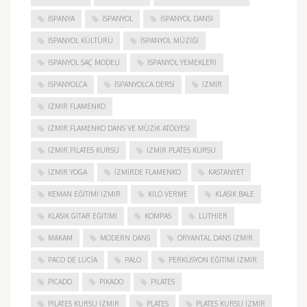
ISPANYA
İSPANYOL
İSPANYOL DANSI
İSPANYOL KÜLTÜRÜ
İSPANYOL MÜZIĞI
İSPANYOL SAÇ MODELI
İSPANYOL YEMEKLERI
İSPANYOLCA
İSPANYOLCA DERSI
IZMIR
IZMIR FLAMENKO
İZMIR FLAMENKO DANS VE MÜZIK ATÖLYESI
İZMIR PILATES KURSU
İZMIR PLATES KURSU
İZMIR YOGA
IZMIRDE FLAMENKO
KASTANYET
KEMAN EĞITIMI İZMIR
KILO VERME
KLASIK BALE
KLASIK GITAR EĞITIMI
KOMPAS
LUTHIER
MAKAM
MODERN DANS
ORYANTAL DANS İZMIR
PACO DE LUCIA
PALO
PERKÜSYON EĞITIMI İZMIR
PICADO
PIKADO
PILATES
PILATES KURSU İZMIR
PLATES
PLATES KURSU İZMIR