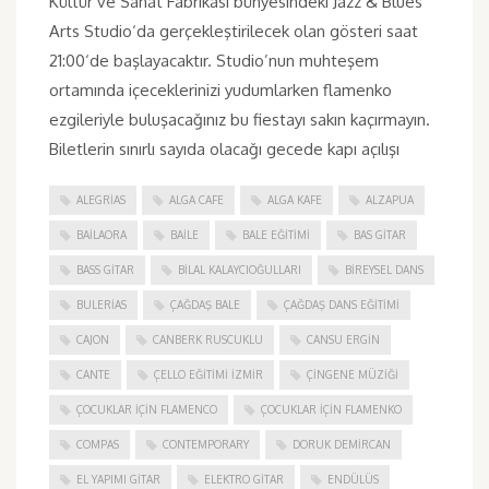
Kültür ve Sanat Fabrikası bünyesindeki Jazz & Blues
Arts Studio‘da gerçekleştirilecek olan gösteri saat
21:00‘de başlayacaktır. Studio’nun muhteşem
ortamında içeceklerinizi yudumlarken flamenko
ezgileriyle buluşacağınız bu fiestayı sakın kaçırmayın.
Biletlerin sınırlı sayıda olacağı gecede kapı açılışı
ALEGRIAS
ALGA CAFE
ALGA KAFE
ALZAPUA
BAILAORA
BAILE
BALE EĞITIMI
BAS GITAR
BASS GITAR
BILAL KALAYCIOĞULLARI
BIREYSEL DANS
BULERIAS
ÇAĞDAŞ BALE
ÇAĞDAŞ DANS EĞITIMI
CAJON
CANBERK RUSCUKLU
CANSU ERGIN
CANTE
ÇELLO EĞITIMI İZMIR
ÇINGENE MÜZIĞI
ÇOCUKLAR IÇIN FLAMENCO
ÇOCUKLAR IÇIN FLAMENKO
COMPAS
CONTEMPORARY
DORUK DEMIRCAN
EL YAPIMI GITAR
ELEKTRO GITAR
ENDÜLÜS