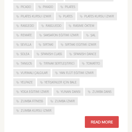
PICADO
PIKADO
PILATES
PILATES KURSU İZMIR
PLATES
PLATES KURSU İZMIR
RASGEDO
RASGUEDO
RASIME ÖKTEM
REMATE
SAKSAFON EĞITIMI İZMIR
ŞAL
SEVILLA
SIRTAKI
SIRTAKI EĞITIMI İZMIR
SOLEA
SPANISH CLASS
SPANISH DANCE
TANGOS
TIRNAK SERTLEŞTIRICI
TOMATITO
VURMALI ÇALGILAR
YAN FLÜT EĞITIMI İZMIR
YELPAZE
YETIŞKINLER IÇIN BALE
YOGA EĞITIMI İZMIR
YUNAN DANSI
ZUMBA DANS
ZUMBA FITNESS
ZUMBA İZMIR
ZUMBA KURSU İZMIR
READ MORE