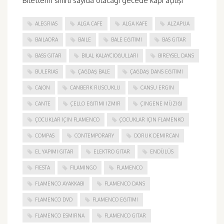
Biletlerin sınırlı sayıda olacağı gecede kapı açılışı
ALEGRIAS
ALGA CAFE
ALGA KAFE
ALZAPUA
BAILAORA
BAILE
BALE EĞITIMI
BAS GITAR
BASS GITAR
BILAL KALAYCIOĞULLARI
BIREYSEL DANS
BULERIAS
ÇAĞDAŞ BALE
ÇAĞDAŞ DANS EĞITIMI
CAJON
CANBERK RUSCUKLU
CANSU ERGIN
CANTE
ÇELLO EĞITIMI İZMIR
ÇINGENE MÜZIĞI
ÇOCUKLAR IÇIN FLAMENCO
ÇOCUKLAR IÇIN FLAMENKO
COMPAS
CONTEMPORARY
DORUK DEMIRCAN
EL YAPIMI GITAR
ELEKTRO GITAR
ENDÜLÜS
FIESTA
FILAMINGO
FLAMENCO
FLAMENCO AYAKKABI
FLAMENCO DANS
FLAMENCO DVD
FLAMENCO EĞITIMI
FLAMENCO ESMIRNA
FLAMENCO GITAR