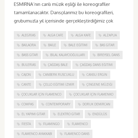
ESMIRNA‘nın canlı müzik eşliği ile koreografiler
tamamlanacaktır. Dansçılarımız bu koreografileri,
grubumuzla yıl içerisinde gerçekleştirdiğimiz çok
ALEGRIAS
ALGA CAFE
ALGA KAFE
ALZAPUA
BAILAORA
BAILE
BALE EĞITIMI
BAS GITAR
BASS GITAR
BILAL KALAYCIOĞULLARI
BIREYSEL DANS
BULERIAS
ÇAĞDAŞ BALE
ÇAĞDAŞ DANS EĞITIMI
CAJON
CANBERK RUSCUKLU
CANSU ERGIN
CANTE
ÇELLO EĞITIMI İZMIR
ÇINGENE MÜZIĞI
ÇOCUKLAR IÇIN FLAMENCO
ÇOCUKLAR IÇIN FLAMENKO
COMPAS
CONTEMPORARY
DORUK DEMIRCAN
EL YAPIMI GITAR
ELEKTRO GITAR
ENDÜLÜS
FIESTA
FILAMINGO
FLAMENCO
FLAMENCO AYAKKABI
FLAMENCO DANS