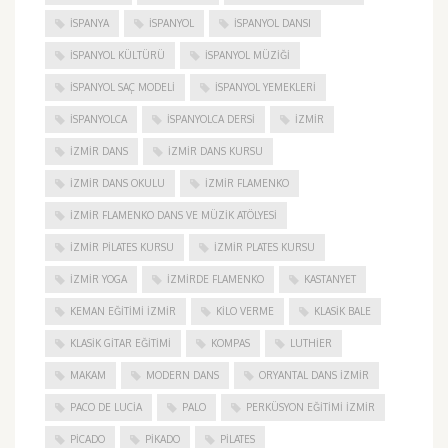
ISPANYA
İSPANYOL
İSPANYOL DANSI
İSPANYOL KÜLTÜRÜ
İSPANYOL MÜZIĞI
İSPANYOL SAÇ MODELI
İSPANYOL YEMEKLERI
İSPANYOLCA
İSPANYOLCA DERSI
IZMIR
IZMIR DANS
IZMIR DANS KURSU
IZMIR DANS OKULU
IZMIR FLAMENKO
İZMIR FLAMENKO DANS VE MÜZIK ATÖLYESI
İZMIR PILATES KURSU
İZMIR PLATES KURSU
İZMIR YOGA
IZMIRDE FLAMENKO
KASTANYET
KEMAN EĞITIMI İZMIR
KILO VERME
KLASIK BALE
KLASIK GITAR EĞITIMI
KOMPAS
LUTHIER
MAKAM
MODERN DANS
ORYANTAL DANS İZMIR
PACO DE LUCIA
PALO
PERKÜSYON EĞITIMI İZMIR
PICADO
PIKADO
PILATES