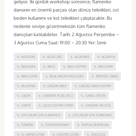
geliyor. İki günlük workshop süresince, flamenko
dansının en önemli parçası olan dönüş teknikleri, üst
beden kullanımı ve kol teknikleri çalışılacaktır. Bu
nedenle seviye gözetmeksizin tüm flamenko
dansçıları katılabilirler. Tarih: 2 Ağustos Perşembe –
3 Ağustos Cuma Saat: 19:00 – 20:30 Yer: İzmir
ALEGRIAS
ALGA CAFE
ALGA KAFE
ALZAPUA
BAILAORA
BAILE
BALE EĞITIMI
BAS GITAR
BASS GITAR
BILAL KALAYCIOĞULLARI
BIREYSEL DANS
BULERIAS
ÇAĞDAŞ BALE
ÇAĞDAŞ DANS EĞITIMI
CAJON
CANBERK RUSCUKLU
CANSU ERGIN
CANTE
ÇELLO EĞITIMI İZMIR
ÇINGENE MÜZIĞI
ÇOCUKLAR IÇIN FLAMENCO
ÇOCUKLAR IÇIN FLAMENKO
COMPAS
CONTEMPORARY
DORUK DEMIRCAN
EL YAPIMI GITAR
ELEKTRO GITAR
ENDÜLÜS