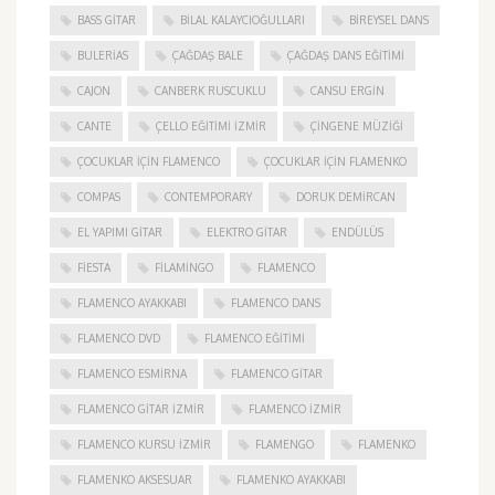
BASS GITAR
BILAL KALAYCIOĞULLARI
BIREYSEL DANS
BULERIAS
ÇAĞDAŞ BALE
ÇAĞDAŞ DANS EĞITIMI
CAJON
CANBERK RUSCUKLU
CANSU ERGIN
CANTE
ÇELLO EĞITIMI İZMIR
ÇINGENE MÜZIĞI
ÇOCUKLAR IÇIN FLAMENCO
ÇOCUKLAR IÇIN FLAMENKO
COMPAS
CONTEMPORARY
DORUK DEMIRCAN
EL YAPIMI GITAR
ELEKTRO GITAR
ENDÜLÜS
FIESTA
FILAMINGO
FLAMENCO
FLAMENCO AYAKKABI
FLAMENCO DANS
FLAMENCO DVD
FLAMENCO EĞITIMI
FLAMENCO ESMIRNA
FLAMENCO GITAR
FLAMENCO GITAR İZMIR
FLAMENCO IZMIR
FLAMENCO KURSU İZMIR
FLAMENGO
FLAMENKO
FLAMENKO AKSESUAR
FLAMENKO AYAKKABI