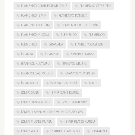
FLAMENKO GITAR EĞITIMI İZMIR
FLAMENKO GITAR TELI
FLAMENKO IZMIR
FLAMENKO KONSER
FLAMENKO KOSTÜM
FLAMENKO KURSU İZMIR
FLAMENKO MÜZIĞI
FLEMENCO
FLEMENGO
FLEMENKO
GRANADA
HAMILE YOGASI İZMIR
ISPANYA
İSPANYOL
İSPANYOL DANSI
İSPANYOL KÜLTÜRÜ
İSPANYOL MÜZIĞI
İSPANYOL SAÇ MODELI
İSPANYOL YEMEKLERI
İSPANYOLCA
İSPANYOLCA DERSI
IZMIR
IZMIR DANS
IZMIR DANS KURSU
IZMIR DANS OKULU
IZMIR FLAMENKO
İZMIR FLAMENKO DANS VE MÜZIK ATÖLYESI
İZMIR PILATES KURSU
İZMIR PLATES KURSU
İZMIR YOGA
IZMIRDE FLAMENKO
KASTANYET