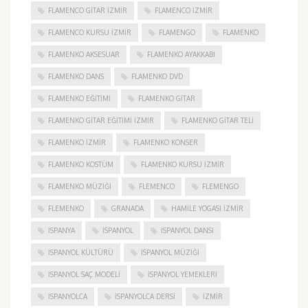
FLAMENCO GITAR İZMIR
FLAMENCO IZMIR
FLAMENCO KURSU İZMIR
FLAMENGO
FLAMENKO
FLAMENKO AKSESUAR
FLAMENKO AYAKKABI
FLAMENKO DANS
FLAMENKO DVD
FLAMENKO EĞITIMI
FLAMENKO GITAR
FLAMENKO GITAR EĞITIMI İZMIR
FLAMENKO GITAR TELI
FLAMENKO IZMIR
FLAMENKO KONSER
FLAMENKO KOSTÜM
FLAMENKO KURSU İZMIR
FLAMENKO MÜZIĞI
FLEMENCO
FLEMENGO
FLEMENKO
GRANADA
HAMILE YOGASI İZMIR
ISPANYA
İSPANYOL
İSPANYOL DANSI
İSPANYOL KÜLTÜRÜ
İSPANYOL MÜZIĞI
İSPANYOL SAÇ MODELI
İSPANYOL YEMEKLERI
İSPANYOLCA
İSPANYOLCA DERSI
IZMIR