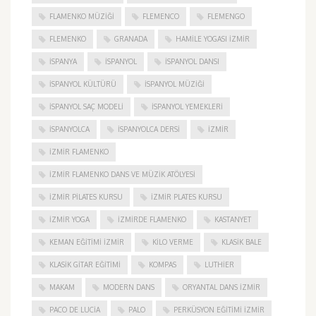
FLAMENKO MÜZIĞI
FLEMENCO
FLEMENGO
FLEMENKO
GRANADA
HAMILE YOGASI İZMIR
ISPANYA
İSPANYOL
İSPANYOL DANSI
İSPANYOL KÜLTÜRÜ
İSPANYOL MÜZIĞI
İSPANYOL SAÇ MODELI
İSPANYOL YEMEKLERI
İSPANYOLCA
İSPANYOLCA DERSI
IZMIR
IZMIR FLAMENKO
İZMIR FLAMENKO DANS VE MÜZIK ATÖLYESI
İZMIR PILATES KURSU
İZMIR PLATES KURSU
İZMIR YOGA
IZMIRDE FLAMENKO
KASTANYET
KEMAN EĞITIMI İZMIR
KILO VERME
KLASIK BALE
KLASIK GITAR EĞITIMI
KOMPAS
LUTHIER
MAKAM
MODERN DANS
ORYANTAL DANS İZMIR
PACO DE LUCIA
PALO
PERKÜSYON EĞITIMI İZMIR