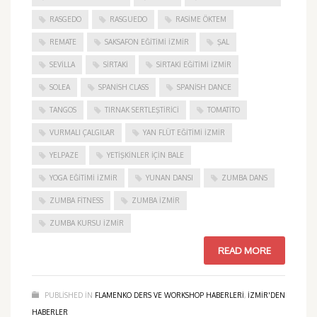
RASGEDO
RASGUEDO
RASIME ÖKTEM
REMATE
SAKSAFON EĞITIMI İZMIR
ŞAL
SEVILLA
SIRTAKI
SIRTAKI EĞITIMI İZMIR
SOLEA
SPANISH CLASS
SPANISH DANCE
TANGOS
TIRNAK SERTLEŞTIRICI
TOMATITO
VURMALI ÇALGILAR
YAN FLÜT EĞITIMI İZMIR
YELPAZE
YETIŞKINLER IÇIN BALE
YOGA EĞITIMI İZMIR
YUNAN DANSI
ZUMBA DANS
ZUMBA FITNESS
ZUMBA İZMIR
ZUMBA KURSU İZMIR
READ MORE
PUBLISHED IN
FLAMENKO DERS VE WORKSHOP HABERLERI
,
IZMIR'DEN
HABERLER