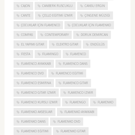
CAJON
CANBERK RUSCUKLU
CANSU ERGIN
CANTE
ÇELLO EĞITIMI İZMIR
ÇINGENE MÜZIĞI
ÇOCUKLAR IÇIN FLAMENCO
ÇOCUKLAR IÇIN FLAMENKO
COMPAS
CONTEMPORARY
DORUK DEMIRCAN
EL YAPIMI GITAR
ELEKTRO GITAR
ENDÜLÜS
FIESTA
FILAMINGO
FLAMENCO
FLAMENCO AYAKKABI
FLAMENCO DANS
FLAMENCO DVD
FLAMENCO EĞITIMI
FLAMENCO ESMIRNA
FLAMENCO GITAR
FLAMENCO GITAR İZMIR
FLAMENCO IZMIR
FLAMENCO KURSU İZMIR
FLAMENGO
FLAMENKO
FLAMENKO AKSESUAR
FLAMENKO AYAKKABI
FLAMENKO DANS
FLAMENKO DVD
FLAMENKO EĞITIMI
FLAMENKO GITAR