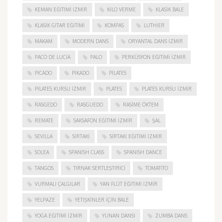
KEMAN EĞITIMI İZMIR
KILO VERME
KLASIK BALE
KLASIK GITAR EĞITIMI
KOMPAS
LUTHIER
MAKAM
MODERN DANS
ORYANTAL DANS İZMIR
PACO DE LUCIA
PALO
PERKÜSYON EĞITIMI İZMIR
PICADO
PIKADO
PILATES
PILATES KURSU İZMIR
PLATES
PLATES KURSU İZMIR
RASGEDO
RASGUEDO
RASIME ÖKTEM
REMATE
SAKSAFON EĞITIMI İZMIR
ŞAL
SEVILLA
SIRTAKI
SIRTAKI EĞITIMI İZMIR
SOLEA
SPANISH CLASS
SPANISH DANCE
TANGOS
TIRNAK SERTLEŞTIRICI
TOMATITO
VURMALI ÇALGILAR
YAN FLÜT EĞITIMI İZMIR
YELPAZE
YETIŞKINLER IÇIN BALE
YOGA EĞITIMI İZMIR
YUNAN DANSI
ZUMBA DANS