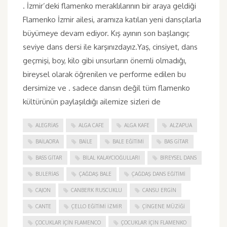
. İzmir’deki flamenko meraklılarının bir araya geldiği
Flamenko İzmir ailesi, aramıza katılan yeni dansçılarla
büyümeye devam ediyor. Kış ayının son başlangıç
seviye dans dersi ile karşınızdayız.Yaş, cinsiyet, dans
geçmişi, boy, kilo gibi unsurların önemli olmadığı,
bireysel olarak öğrenilen ve performe edilen bu
dersimize ve . sadece dansın değil tüm flamenko
kültürünün paylaşıldığı ailemize sizleri de
ALEGRIAS
ALGA CAFE
ALGA KAFE
ALZAPUA
BAILAORA
BAILE
BALE EĞITIMI
BAS GITAR
BASS GITAR
BILAL KALAYCIOĞULLARI
BIREYSEL DANS
BULERIAS
ÇAĞDAŞ BALE
ÇAĞDAŞ DANS EĞITIMI
CAJON
CANBERK RUSCUKLU
CANSU ERGIN
CANTE
ÇELLO EĞITIMI İZMIR
ÇINGENE MÜZIĞI
ÇOCUKLAR IÇIN FLAMENCO
ÇOCUKLAR IÇIN FLAMENKO