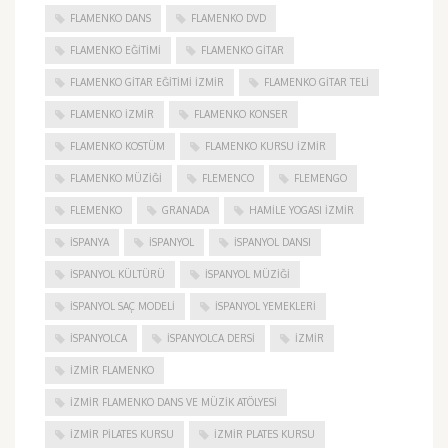
FLAMENKO DANS
FLAMENKO DVD
FLAMENKO EĞITIMI
FLAMENKO GITAR
FLAMENKO GITAR EĞITIMI İZMIR
FLAMENKO GITAR TELI
FLAMENKO IZMIR
FLAMENKO KONSER
FLAMENKO KOSTÜM
FLAMENKO KURSU İZMIR
FLAMENKO MÜZIĞI
FLEMENCO
FLEMENGO
FLEMENKO
GRANADA
HAMILE YOGASI İZMIR
ISPANYA
İSPANYOL
İSPANYOL DANSI
İSPANYOL KÜLTÜRÜ
İSPANYOL MÜZIĞI
İSPANYOL SAÇ MODELI
İSPANYOL YEMEKLERI
İSPANYOLCA
İSPANYOLCA DERSI
IZMIR
IZMIR FLAMENKO
İZMIR FLAMENKO DANS VE MÜZIK ATÖLYESI
İZMIR PILATES KURSU
İZMIR PLATES KURSU