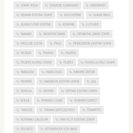
İZMIR YOGA
IZMIRDE FLAMENKO
KASTANYET
KEMAN EĞITIMI İZMIR
KILO VERME
KLASIK BALE
KLASIK GITAR EĞITIMI
KOMPAS
LUTHIER
MAKAM
MODERN DANS
ORYANTAL DANS İZMIR
PACO DE LUCIA
PALO
PERKÜSYON EĞITIMI İZMIR
PICADO
PIKADO
PILATES
PILATES KURSU İZMIR
PLATES
PLATES KURSU İZMIR
RASGEDO
RASGUEDO
RASIME ÖKTEM
REMATE
SAKSAFON EĞITIMI İZMIR
ŞAL
SEVILLA
SIRTAKI
SIRTAKI EĞITIMI İZMIR
SOLEA
SPANISH CLASS
SPANISH DANCE
TANGOS
TIRNAK SERTLEŞTIRICI
TOMATITO
VURMALI ÇALGILAR
YAN FLÜT EĞITIMI İZMIR
YELPAZE
YETIŞKINLER IÇIN BALE