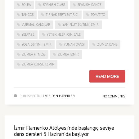
SOLEA
SPANISH CLASS
SPANISH DANCE
TANGOS
TIRNAK SERTLEŞTIRICI
TOMATITO
VURMALI ÇALGILAR
YAN FLÜT EĞITIMI İZMIR
YELPAZE
YETIŞKINLER IÇIN BALE
YOGA EĞITIMI İZMIR
YUNAN DANSI
ZUMBA DANS
ZUMBA FITNESS
ZUMBA İZMIR
ZUMBA KURSU İZMIR
READ MORE
PUBLISHED IN
IZMIR'DEN HABERLER
NO COMMENTS
İzmir Flamenko Atölyesi’nde başlangıç seviye
dans dersleri 5 Haziran’da başlıyor