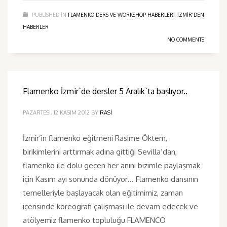
PUBLISHED IN
FLAMENKO DERS VE WORKSHOP HABERLERI
,
IZMIR'DEN
HABERLER
NO COMMENTS
Flamenko İzmir`de dersler 5 Aralık`ta başlıyor..
PAZARTESI, 12 KASIM 2012
BY
RASI
İzmir’in flamenko eğitmeni Rasime Öktem,
birikimlerini arttırmak adına gittiği Sevilla’dan,
flamenko ile dolu geçen her anını bizimle paylaşmak
için Kasım ayı sonunda dönüyor… Flamenko dansının
temelleriyle başlayacak olan eğitimimiz, zaman
içerisinde koreografi çalışması ile devam edecek ve
atölyemiz flamenko topluluğu FLAMENCO