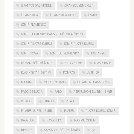
İSPANYOL SAÇ MODELI
İSPANYOL YEMEKLERI
İSPANYOLCA
İSPANYOLCA DERSI
IZMIR
IZMIR FLAMENKO
İZMIR FLAMENKO DANS VE MÜZIK ATÖLYESI
İZMIR PILATES KURSU
İZMIR PLATES KURSU
İZMIR YOGA
IZMIRDE FLAMENKO
KASTANYET
KEMAN EĞITIMI İZMIR
KILO VERME
KLASIK BALE
KLASIK GITAR EĞITIMI
KOMPAS
LUTHIER
MAKAM
MODERN DANS
ORYANTAL DANS İZMIR
PACO DE LUCIA
PALO
PERKÜSYON EĞITIMI İZMIR
PICADO
PIKADO
PILATES
PILATES KURSU İZMIR
PLATES
PLATES KURSU İZMIR
RASGEDO
RASGUEDO
RASIME ÖKTEM
REMATE
SAKSAFON EĞITIMI İZMIR
ŞAL