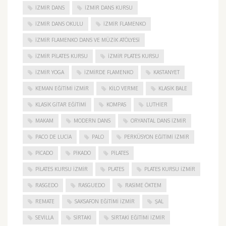
IZMIR DANS
IZMIR DANS KURSU
IZMIR DANS OKULU
IZMIR FLAMENKO
İZMIR FLAMENKO DANS VE MÜZIK ATÖLYESI
İZMIR PILATES KURSU
İZMIR PLATES KURSU
İZMIR YOGA
IZMIRDE FLAMENKO
KASTANYET
KEMAN EĞITIMI İZMIR
KILO VERME
KLASIK BALE
KLASIK GITAR EĞITIMI
KOMPAS
LUTHIER
MAKAM
MODERN DANS
ORYANTAL DANS İZMIR
PACO DE LUCIA
PALO
PERKÜSYON EĞITIMI İZMIR
PICADO
PIKADO
PILATES
PILATES KURSU İZMIR
PLATES
PLATES KURSU İZMIR
RASGEDO
RASGUEDO
RASIME ÖKTEM
REMATE
SAKSAFON EĞITIMI İZMIR
ŞAL
SEVILLA
SIRTAKI
SIRTAKI EĞITIMI İZMIR