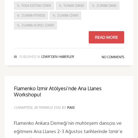
YOGA EĞITIMI İZMIR
YUNAN DANSI
ZUMBA DANS
ZUMBA FITNESS
ZUMBA İZMIR
ZUMBA KURSU İZMIR
READ MORE
PUBLISHED IN
IZMIR'DEN HABERLER
NO COMMENTS
Flamenko İzmir Atölyesi’nde Ana Llanes
Workshopu!
CUMARTESI, 28 TEMMUZ 2012
BY
RASI
Flamenko Ankara Derneği’nin muhteşem dansçısı ve
eğitmeni Ana Llanes 2-3 Ağustos tarihlerinde İzmir’e