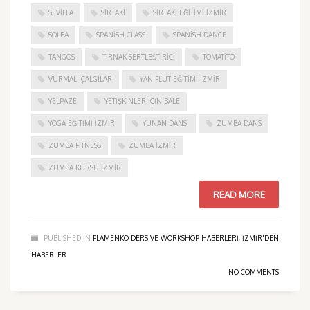
SEVILLA
SIRTAKI
SIRTAKI EĞITIMI İZMIR
SOLEA
SPANISH CLASS
SPANISH DANCE
TANGOS
TIRNAK SERTLEŞTIRICI
TOMATITO
VURMALI ÇALGILAR
YAN FLÜT EĞITIMI İZMIR
YELPAZE
YETIŞKINLER IÇIN BALE
YOGA EĞITIMI İZMIR
YUNAN DANSI
ZUMBA DANS
ZUMBA FITNESS
ZUMBA İZMIR
ZUMBA KURSU İZMIR
READ MORE
PUBLISHED IN
FLAMENKO DERS VE WORKSHOP HABERLERI
,
IZMIR'DEN
HABERLER
NO COMMENTS