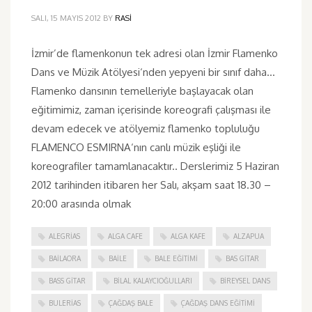
SALI, 15 MAYIS 2012
BY
RASI
İzmir’de flamenkonun tek adresi olan İzmir Flamenko
Dans ve Müzik Atölyesi‘nden yepyeni bir sınıf daha…
Flamenko dansının temelleriyle başlayacak olan
eğitimimiz, zaman içerisinde koreografi çalışması ile
devam edecek ve atölyemiz flamenko topluluğu
FLAMENCO ESMIRNA‘nın canlı müzik eşliği ile
koreografiler tamamlanacaktır.. Derslerimiz 5 Haziran
2012 tarihinden itibaren her Salı, akşam saat 18.30 –
20:00 arasında olmak
ALEGRIAS
ALGA CAFE
ALGA KAFE
ALZAPUA
BAILAORA
BAILE
BALE EĞITIMI
BAS GITAR
BASS GITAR
BILAL KALAYCIOĞULLARI
BIREYSEL DANS
BULERIAS
ÇAĞDAŞ BALE
ÇAĞDAŞ DANS EĞITIMI