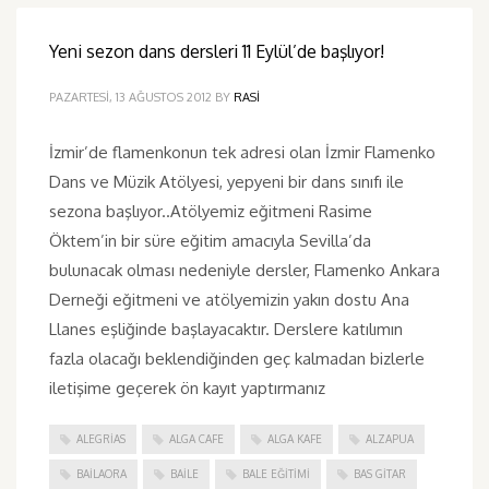
Yeni sezon dans dersleri 11 Eylül’de başlıyor!
PAZARTESI, 13 AĞUSTOS 2012
BY
RASI
İzmir’de flamenkonun tek adresi olan İzmir Flamenko
Dans ve Müzik Atölyesi, yepyeni bir dans sınıfı ile
sezona başlıyor..Atölyemiz eğitmeni Rasime
Öktem’in bir süre eğitim amacıyla Sevilla’da
bulunacak olması nedeniyle dersler, Flamenko Ankara
Derneği eğitmeni ve atölyemizin yakın dostu Ana
Llanes eşliğinde başlayacaktır. Derslere katılımın
fazla olacağı beklendiğinden geç kalmadan bizlerle
iletişime geçerek ön kayıt yaptırmanız
ALEGRIAS
ALGA CAFE
ALGA KAFE
ALZAPUA
BAILAORA
BAILE
BALE EĞITIMI
BAS GITAR