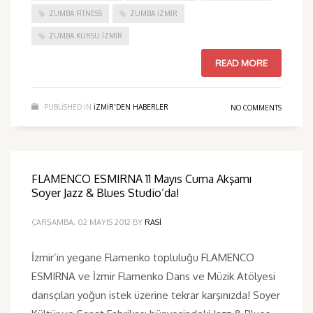
ZUMBA FITNESS
ZUMBA İZMIR
ZUMBA KURSU İZMIR
READ MORE
PUBLISHED IN
IZMIR'DEN HABERLER
NO COMMENTS
FLAMENCO ESMIRNA 11 Mayıs Cuma Akşamı
Soyer Jazz & Blues Studio’da!
ÇARŞAMBA, 02 MAYIS 2012
BY
RASI
İzmir’in yegane Flamenko topluluğu FLAMENCO
ESMIRNA ve İzmir Flamenko Dans ve Müzik Atölyesi
dansçıları yoğun istek üzerine tekrar karşınızda! Soyer