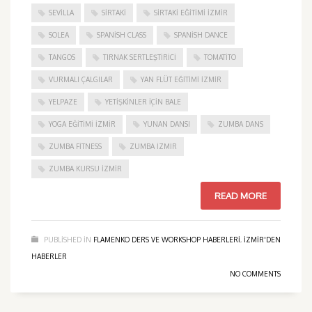
SEVILLA
SIRTAKI
SIRTAKI EĞITIMI İZMIR
SOLEA
SPANISH CLASS
SPANISH DANCE
TANGOS
TIRNAK SERTLEŞTIRICI
TOMATITO
VURMALI ÇALGILAR
YAN FLÜT EĞITIMI İZMIR
YELPAZE
YETIŞKINLER IÇIN BALE
YOGA EĞITIMI İZMIR
YUNAN DANSI
ZUMBA DANS
ZUMBA FITNESS
ZUMBA İZMIR
ZUMBA KURSU İZMIR
READ MORE
PUBLISHED IN
FLAMENKO DERS VE WORKSHOP HABERLERI
,
IZMIR'DEN
HABERLER
NO COMMENTS