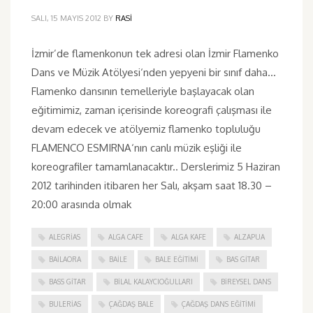
SALI, 15 MAYIS 2012
BY
RASI
İzmir’de flamenkonun tek adresi olan İzmir Flamenko
Dans ve Müzik Atölyesi‘nden yepyeni bir sınıf daha…
Flamenko dansının temelleriyle başlayacak olan
eğitimimiz, zaman içerisinde koreografi çalışması ile
devam edecek ve atölyemiz flamenko topluluğu
FLAMENCO ESMIRNA‘nın canlı müzik eşliği ile
koreografiler tamamlanacaktır.. Derslerimiz 5 Haziran
2012 tarihinden itibaren her Salı, akşam saat 18.30 –
20:00 arasında olmak
ALEGRIAS
ALGA CAFE
ALGA KAFE
ALZAPUA
BAILAORA
BAILE
BALE EĞITIMI
BAS GITAR
BASS GITAR
BILAL KALAYCIOĞULLARI
BIREYSEL DANS
BULERIAS
ÇAĞDAŞ BALE
ÇAĞDAŞ DANS EĞITIMI