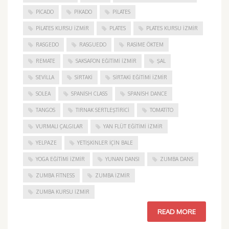
PICADO
PIKADO
PILATES
PILATES KURSU İZMIR
PLATES
PLATES KURSU İZMIR
RASGEDO
RASGUEDO
RASIME ÖKTEM
REMATE
SAKSAFON EĞITIMI İZMIR
ŞAL
SEVILLA
SIRTAKI
SIRTAKI EĞITIMI İZMIR
SOLEA
SPANISH CLASS
SPANISH DANCE
TANGOS
TIRNAK SERTLEŞTIRICI
TOMATITO
VURMALI ÇALGILAR
YAN FLÜT EĞITIMI İZMIR
YELPAZE
YETIŞKINLER IÇIN BALE
YOGA EĞITIMI İZMIR
YUNAN DANSI
ZUMBA DANS
ZUMBA FITNESS
ZUMBA İZMIR
ZUMBA KURSU İZMIR
READ MORE