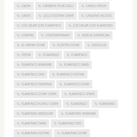
CAJON
CANBERK RUSCUKLU
CANSU ERGIN
CANTE
ÇELLO EĞITIMI İZMIR
ÇINGENE MÜZIĞI
ÇOCUKLAR IÇIN FLAMENCO
ÇOCUKLAR IÇIN FLAMENKO
COMPAS
CONTEMPORARY
DORUK DEMIRCAN
EL YAPIMI GITAR
ELEKTRO GITAR
ENDÜLÜS
FIESTA
FILAMINGO
FLAMENCO
FLAMENCO AYAKKABI
FLAMENCO DANS
FLAMENCO DVD
FLAMENCO EĞITIMI
FLAMENCO ESMIRNA
FLAMENCO GITAR
FLAMENCO GITAR İZMIR
FLAMENCO IZMIR
FLAMENCO KURSU İZMIR
FLAMENGO
FLAMENKO
FLAMENKO AKSESUAR
FLAMENKO AYAKKABI
FLAMENKO DANS
FLAMENKO DVD
FLAMENKO EĞITIMI
FLAMENKO GITAR