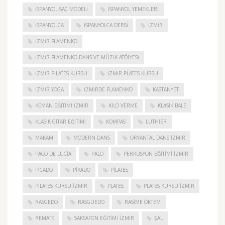
İSPANYOL SAÇ MODELI
İSPANYOL YEMEKLERI
İSPANYOLCA
İSPANYOLCA DERSI
IZMIR
IZMIR FLAMENKO
İZMIR FLAMENKO DANS VE MÜZIK ATÖLYESI
İZMIR PILATES KURSU
İZMIR PLATES KURSU
İZMIR YOGA
IZMIRDE FLAMENKO
KASTANYET
KEMAN EĞITIMI İZMIR
KILO VERME
KLASIK BALE
KLASIK GITAR EĞITIMI
KOMPAS
LUTHIER
MAKAM
MODERN DANS
ORYANTAL DANS İZMIR
PACO DE LUCIA
PALO
PERKÜSYON EĞITIMI İZMIR
PICADO
PIKADO
PILATES
PILATES KURSU İZMIR
PLATES
PLATES KURSU İZMIR
RASGEDO
RASGUEDO
RASIME ÖKTEM
REMATE
SAKSAFON EĞITIMI İZMIR
ŞAL