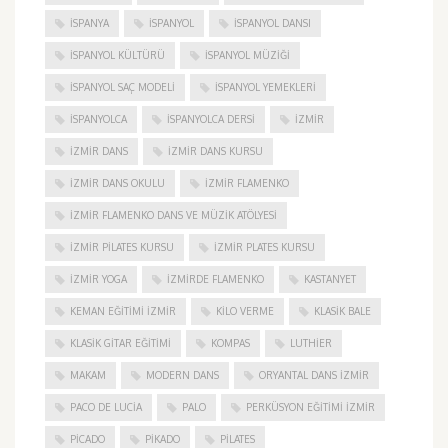
ISPANYA
İSPANYOL
İSPANYOL DANSI
İSPANYOL KÜLTÜRÜ
İSPANYOL MÜZIĞI
İSPANYOL SAÇ MODELI
İSPANYOL YEMEKLERI
İSPANYOLCA
İSPANYOLCA DERSI
IZMIR
IZMIR DANS
IZMIR DANS KURSU
IZMIR DANS OKULU
IZMIR FLAMENKO
İZMIR FLAMENKO DANS VE MÜZIK ATÖLYESI
İZMIR PILATES KURSU
İZMIR PLATES KURSU
İZMIR YOGA
IZMIRDE FLAMENKO
KASTANYET
KEMAN EĞITIMI İZMIR
KILO VERME
KLASIK BALE
KLASIK GITAR EĞITIMI
KOMPAS
LUTHIER
MAKAM
MODERN DANS
ORYANTAL DANS İZMIR
PACO DE LUCIA
PALO
PERKÜSYON EĞITIMI İZMIR
PICADO
PIKADO
PILATES