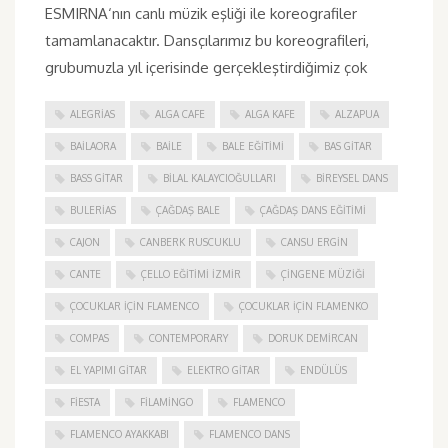
ESMIRNA‘nın canlı müzik eşliği ile koreografiler
tamamlanacaktır. Dansçılarımız bu koreografileri,
grubumuzla yıl içerisinde gerçekleştirdiğimiz çok
ALEGRIAS
ALGA CAFE
ALGA KAFE
ALZAPUA
BAILAORA
BAILE
BALE EĞITIMI
BAS GITAR
BASS GITAR
BILAL KALAYCIOĞULLARI
BIREYSEL DANS
BULERIAS
ÇAĞDAŞ BALE
ÇAĞDAŞ DANS EĞITIMI
CAJON
CANBERK RUSCUKLU
CANSU ERGIN
CANTE
ÇELLO EĞITIMI İZMIR
ÇINGENE MÜZIĞI
ÇOCUKLAR IÇIN FLAMENCO
ÇOCUKLAR IÇIN FLAMENKO
COMPAS
CONTEMPORARY
DORUK DEMIRCAN
EL YAPIMI GITAR
ELEKTRO GITAR
ENDÜLÜS
FIESTA
FILAMINGO
FLAMENCO
FLAMENCO AYAKKABI
FLAMENCO DANS