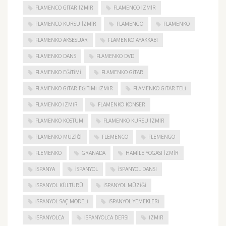
FLAMENCO GITAR İZMIR
FLAMENCO IZMIR
FLAMENCO KURSU İZMIR
FLAMENGO
FLAMENKO
FLAMENKO AKSESUAR
FLAMENKO AYAKKABI
FLAMENKO DANS
FLAMENKO DVD
FLAMENKO EĞITIMI
FLAMENKO GITAR
FLAMENKO GITAR EĞITIMI İZMIR
FLAMENKO GITAR TELI
FLAMENKO IZMIR
FLAMENKO KONSER
FLAMENKO KOSTÜM
FLAMENKO KURSU İZMIR
FLAMENKO MÜZIĞI
FLEMENCO
FLEMENGO
FLEMENKO
GRANADA
HAMILE YOGASI İZMIR
ISPANYA
İSPANYOL
İSPANYOL DANSI
İSPANYOL KÜLTÜRÜ
İSPANYOL MÜZIĞI
İSPANYOL SAÇ MODELI
İSPANYOL YEMEKLERI
İSPANYOLCA
İSPANYOLCA DERSI
IZMIR