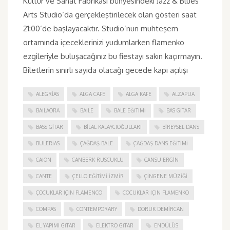
Kültür ve Sanat Fabrikası bünyesindeki Jazz & Blues
Arts Studio‘da gerçekleştirilecek olan gösteri saat
21:00‘de başlayacaktır. Studio’nun muhteşem
ortamında içeceklerinizi yudumlarken flamenko
ezgileriyle buluşacağınız bu fiestayı sakın kaçırmayın.
Biletlerin sınırlı sayıda olacağı gecede kapı açılışı
ALEGRIAS
ALGA CAFE
ALGA KAFE
ALZAPUA
BAILAORA
BAILE
BALE EĞITIMI
BAS GITAR
BASS GITAR
BILAL KALAYCIOĞULLARI
BIREYSEL DANS
BULERIAS
ÇAĞDAŞ BALE
ÇAĞDAŞ DANS EĞITIMI
CAJON
CANBERK RUSCUKLU
CANSU ERGIN
CANTE
ÇELLO EĞITIMI İZMIR
ÇINGENE MÜZIĞI
ÇOCUKLAR IÇIN FLAMENCO
ÇOCUKLAR IÇIN FLAMENKO
COMPAS
CONTEMPORARY
DORUK DEMIRCAN
EL YAPIMI GITAR
ELEKTRO GITAR
ENDÜLÜS