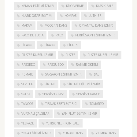
KEMAN EĞITIMI İZMIR
KILO VERME
KLASIK BALE
KLASIK GITAR EĞITIMI
KOMPAS
LUTHIER
MAKAM
MODERN DANS
ORYANTAL DANS İZMIR
PACO DE LUCIA
PALO
PERKÜSYON EĞITIMI İZMIR
PICADO
PIKADO
PILATES
PILATES KURSU İZMIR
PLATES
PLATES KURSU İZMIR
RASGEDO
RASGUEDO
RASIME ÖKTEM
REMATE
SAKSAFON EĞITIMI İZMIR
ŞAL
SEVILLA
SIRTAKI
SIRTAKI EĞITIMI İZMIR
SOLEA
SPANISH CLASS
SPANISH DANCE
TANGOS
TIRNAK SERTLEŞTIRICI
TOMATITO
VURMALI ÇALGILAR
YAN FLÜT EĞITIMI İZMIR
YELPAZE
YETIŞKINLER IÇIN BALE
YOGA EĞITIMI İZMIR
YUNAN DANSI
ZUMBA DANS