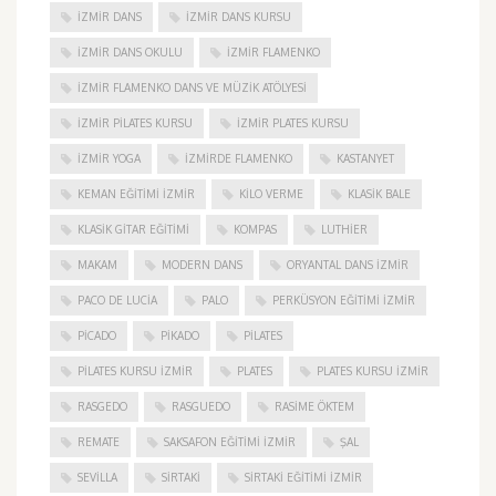
IZMIR DANS
IZMIR DANS KURSU
IZMIR DANS OKULU
IZMIR FLAMENKO
İZMIR FLAMENKO DANS VE MÜZIK ATÖLYESI
İZMIR PILATES KURSU
İZMIR PLATES KURSU
İZMIR YOGA
IZMIRDE FLAMENKO
KASTANYET
KEMAN EĞITIMI İZMIR
KILO VERME
KLASIK BALE
KLASIK GITAR EĞITIMI
KOMPAS
LUTHIER
MAKAM
MODERN DANS
ORYANTAL DANS İZMIR
PACO DE LUCIA
PALO
PERKÜSYON EĞITIMI İZMIR
PICADO
PIKADO
PILATES
PILATES KURSU İZMIR
PLATES
PLATES KURSU İZMIR
RASGEDO
RASGUEDO
RASIME ÖKTEM
REMATE
SAKSAFON EĞITIMI İZMIR
ŞAL
SEVILLA
SIRTAKI
SIRTAKI EĞITIMI İZMIR