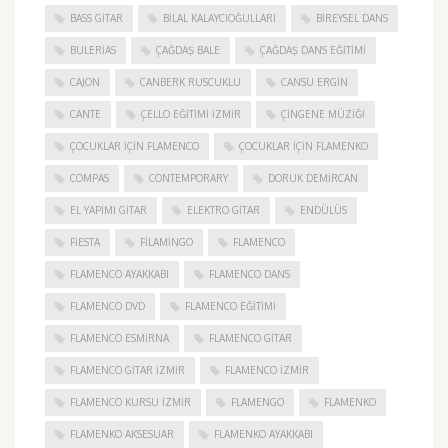
BASS GITAR
BILAL KALAYCIOĞULLARI
BIREYSEL DANS
BULERIAS
ÇAĞDAŞ BALE
ÇAĞDAŞ DANS EĞITIMI
CAJON
CANBERK RUSCUKLU
CANSU ERGIN
CANTE
ÇELLO EĞITIMI İZMIR
ÇINGENE MÜZIĞI
ÇOCUKLAR IÇIN FLAMENCO
ÇOCUKLAR IÇIN FLAMENKO
COMPAS
CONTEMPORARY
DORUK DEMIRCAN
EL YAPIMI GITAR
ELEKTRO GITAR
ENDÜLÜS
FIESTA
FILAMINGO
FLAMENCO
FLAMENCO AYAKKABI
FLAMENCO DANS
FLAMENCO DVD
FLAMENCO EĞITIMI
FLAMENCO ESMIRNA
FLAMENCO GITAR
FLAMENCO GITAR İZMIR
FLAMENCO IZMIR
FLAMENCO KURSU İZMIR
FLAMENGO
FLAMENKO
FLAMENKO AKSESUAR
FLAMENKO AYAKKABI