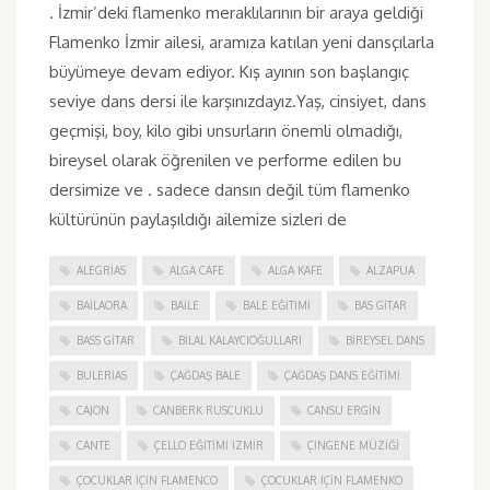
. İzmir’deki flamenko meraklılarının bir araya geldiği
Flamenko İzmir ailesi, aramıza katılan yeni dansçılarla
büyümeye devam ediyor. Kış ayının son başlangıç
seviye dans dersi ile karşınızdayız.Yaş, cinsiyet, dans
geçmişi, boy, kilo gibi unsurların önemli olmadığı,
bireysel olarak öğrenilen ve performe edilen bu
dersimize ve . sadece dansın değil tüm flamenko
kültürünün paylaşıldığı ailemize sizleri de
ALEGRIAS
ALGA CAFE
ALGA KAFE
ALZAPUA
BAILAORA
BAILE
BALE EĞITIMI
BAS GITAR
BASS GITAR
BILAL KALAYCIOĞULLARI
BIREYSEL DANS
BULERIAS
ÇAĞDAŞ BALE
ÇAĞDAŞ DANS EĞITIMI
CAJON
CANBERK RUSCUKLU
CANSU ERGIN
CANTE
ÇELLO EĞITIMI İZMIR
ÇINGENE MÜZIĞI
ÇOCUKLAR IÇIN FLAMENCO
ÇOCUKLAR IÇIN FLAMENKO