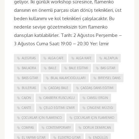
geliyor. İki günlük workshop süresince, flamenko
dansının en önemli parçası olan dönüş teknikleri, üst
beden kullanımı ve kol teknikleri çalışılacaktır. Bu
nedenle seviye gözetmeksizin tüm flamenko
dansçıları katılabilirler. Tarih: 2 Ağustos Perşembe –
3 Ağustos Cuma Saat: 19:00 – 20:30 Yer: İzmir
ALEGRIAS
ALGA CAFE
ALGA KAFE
ALZAPUA
BAILAORA
BAILE
BALE EĞITIMI
BAS GITAR
BASS GITAR
BILAL KALAYCIOĞULLARI
BIREYSEL DANS
BULERIAS
ÇAĞDAŞ BALE
ÇAĞDAŞ DANS EĞITIMI
CAJON
CANBERK RUSCUKLU
CANSU ERGIN
CANTE
ÇELLO EĞITIMI İZMIR
ÇINGENE MÜZIĞI
ÇOCUKLAR IÇIN FLAMENCO
ÇOCUKLAR IÇIN FLAMENKO
COMPAS
CONTEMPORARY
DORUK DEMIRCAN
EL YAPIMI GITAR
ELEKTRO GITAR
ENDÜLÜS