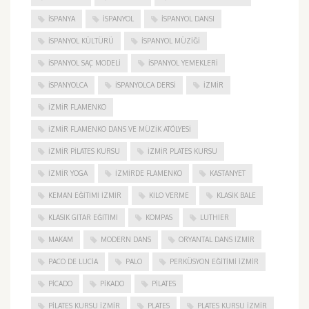
ISPANYA
İSPANYOL
İSPANYOL DANSI
İSPANYOL KÜLTÜRÜ
İSPANYOL MÜZIĞI
İSPANYOL SAÇ MODELI
İSPANYOL YEMEKLERI
İSPANYOLCA
İSPANYOLCA DERSI
IZMIR
IZMIR FLAMENKO
İZMIR FLAMENKO DANS VE MÜZIK ATÖLYESI
İZMIR PILATES KURSU
İZMIR PLATES KURSU
İZMIR YOGA
IZMIRDE FLAMENKO
KASTANYET
KEMAN EĞITIMI İZMIR
KILO VERME
KLASIK BALE
KLASIK GITAR EĞITIMI
KOMPAS
LUTHIER
MAKAM
MODERN DANS
ORYANTAL DANS İZMIR
PACO DE LUCIA
PALO
PERKÜSYON EĞITIMI İZMIR
PICADO
PIKADO
PILATES
PILATES KURSU İZMIR
PLATES
PLATES KURSU İZMIR