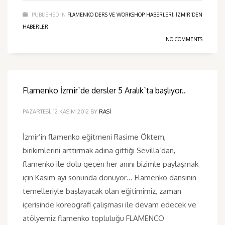
PUBLISHED IN
FLAMENKO DERS VE WORKSHOP HABERLERI
,
IZMIR'DEN
HABERLER
NO COMMENTS
Flamenko İzmir`de dersler 5 Aralık`ta başlıyor..
PAZARTESI, 12 KASIM 2012
BY
RASI
İzmir’in flamenko eğitmeni Rasime Öktem,
birikimlerini arttırmak adına gittiği Sevilla’dan,
flamenko ile dolu geçen her anını bizimle paylaşmak
için Kasım ayı sonunda dönüyor… Flamenko dansının
temelleriyle başlayacak olan eğitimimiz, zaman
içerisinde koreografi çalışması ile devam edecek ve
atölyemiz flamenko topluluğu FLAMENCO