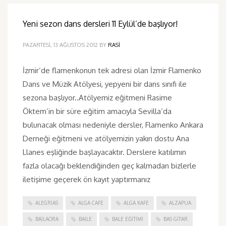
Yeni sezon dans dersleri 11 Eylül’de başlıyor!
PAZARTESI, 13 AĞUSTOS 2012
BY
RASI
İzmir’de flamenkonun tek adresi olan İzmir Flamenko
Dans ve Müzik Atölyesi, yepyeni bir dans sınıfı ile
sezona başlıyor..Atölyemiz eğitmeni Rasime
Öktem’in bir süre eğitim amacıyla Sevilla’da
bulunacak olması nedeniyle dersler, Flamenko Ankara
Derneği eğitmeni ve atölyemizin yakın dostu Ana
Llanes eşliğinde başlayacaktır. Derslere katılımın
fazla olacağı beklendiğinden geç kalmadan bizlerle
iletişime geçerek ön kayıt yaptırmanız
ALEGRIAS
ALGA CAFE
ALGA KAFE
ALZAPUA
BAILAORA
BAILE
BALE EĞITIMI
BAS GITAR