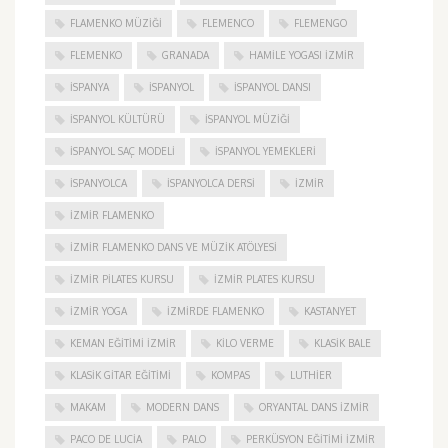
FLAMENKO MÜZIĞI
FLEMENCO
FLEMENGO
FLEMENKO
GRANADA
HAMILE YOGASI İZMIR
ISPANYA
İSPANYOL
İSPANYOL DANSI
İSPANYOL KÜLTÜRÜ
İSPANYOL MÜZIĞI
İSPANYOL SAÇ MODELI
İSPANYOL YEMEKLERI
İSPANYOLCA
İSPANYOLCA DERSI
IZMIR
IZMIR FLAMENKO
İZMIR FLAMENKO DANS VE MÜZIK ATÖLYESI
İZMIR PILATES KURSU
İZMIR PLATES KURSU
İZMIR YOGA
IZMIRDE FLAMENKO
KASTANYET
KEMAN EĞITIMI İZMIR
KILO VERME
KLASIK BALE
KLASIK GITAR EĞITIMI
KOMPAS
LUTHIER
MAKAM
MODERN DANS
ORYANTAL DANS İZMIR
PACO DE LUCIA
PALO
PERKÜSYON EĞITIMI İZMIR