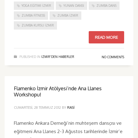
YOGA EĞITIMI İZMIR
YUNAN DANSI
ZUMBA DANS
ZUMBA FITNESS
ZUMBA İZMIR
ZUMBA KURSU İZMIR
READ MORE
PUBLISHED IN
IZMIR'DEN HABERLER
NO COMMENTS
Flamenko İzmir Atölyesi’nde Ana Llanes
Workshopu!
CUMARTESI, 28 TEMMUZ 2012
BY
RASI
Flamenko Ankara Derneği’nin muhteşem dansçısı ve
eğitmeni Ana Llanes 2-3 Ağustos tarihlerinde İzmir’e