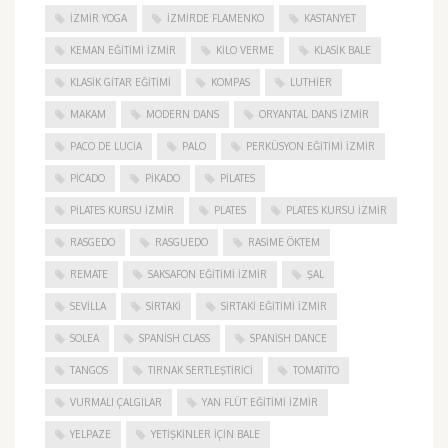
İZMIR YOGA
IZMIRDE FLAMENKO
KASTANYET
KEMAN EĞITIMI İZMIR
KILO VERME
KLASIK BALE
KLASIK GITAR EĞITIMI
KOMPAS
LUTHIER
MAKAM
MODERN DANS
ORYANTAL DANS İZMIR
PACO DE LUCIA
PALO
PERKÜSYON EĞITIMI İZMIR
PICADO
PIKADO
PILATES
PILATES KURSU İZMIR
PLATES
PLATES KURSU İZMIR
RASGEDO
RASGUEDO
RASIME ÖKTEM
REMATE
SAKSAFON EĞITIMI İZMIR
ŞAL
SEVILLA
SIRTAKI
SIRTAKI EĞITIMI İZMIR
SOLEA
SPANISH CLASS
SPANISH DANCE
TANGOS
TIRNAK SERTLEŞTIRICI
TOMATITO
VURMALI ÇALGILAR
YAN FLÜT EĞITIMI İZMIR
YELPAZE
YETIŞKINLER IÇIN BALE