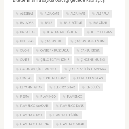
Biletlerin sınırlı sayıda olacağı gecede kapı açılışı
ALEGRIAS
ALGA CAFE
ALGA KAFE
ALZAPUA
BAILAORA
BAILE
BALE EĞITIMI
BAS GITAR
BASS GITAR
BILAL KALAYCIOĞULLARI
BIREYSEL DANS
BULERIAS
ÇAĞDAŞ BALE
ÇAĞDAŞ DANS EĞITIMI
CAJON
CANBERK RUSCUKLU
CANSU ERGIN
CANTE
ÇELLO EĞITIMI İZMIR
ÇINGENE MÜZIĞI
ÇOCUKLAR IÇIN FLAMENCO
ÇOCUKLAR IÇIN FLAMENKO
COMPAS
CONTEMPORARY
DORUK DEMIRCAN
EL YAPIMI GITAR
ELEKTRO GITAR
ENDÜLÜS
FIESTA
FILAMINGO
FLAMENCO
FLAMENCO AYAKKABI
FLAMENCO DANS
FLAMENCO DVD
FLAMENCO EĞITIMI
FLAMENCO ESMIRNA
FLAMENCO GITAR