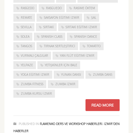
RASGEDO
RASGUEDO
RASIME ÖKTEM
REMATE
SAKSAFON EĞITIMI İZMIR
ŞAL
SEVILLA
SIRTAKI
SIRTAKI EĞITIMI İZMIR
SOLEA
SPANISH CLASS
SPANISH DANCE
TANGOS
TIRNAK SERTLEŞTIRICI
TOMATITO
VURMALI ÇALGILAR
YAN FLÜT EĞITIMI İZMIR
YELPAZE
YETIŞKINLER IÇIN BALE
YOGA EĞITIMI İZMIR
YUNAN DANSI
ZUMBA DANS
ZUMBA FITNESS
ZUMBA İZMIR
ZUMBA KURSU İZMIR
READ MORE
PUBLISHED IN
FLAMENKO DERS VE WORKSHOP HABERLERI
,
IZMIR'DEN
HABERLER