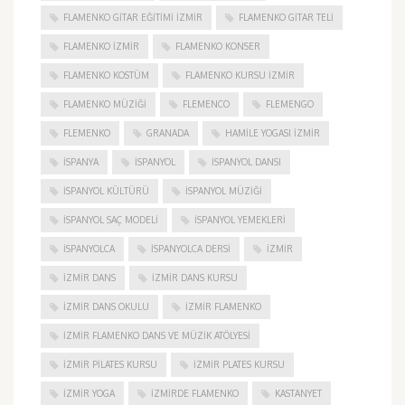
FLAMENKO GITAR EĞITIMI İZMIR
FLAMENKO GITAR TELI
FLAMENKO IZMIR
FLAMENKO KONSER
FLAMENKO KOSTÜM
FLAMENKO KURSU İZMIR
FLAMENKO MÜZIĞI
FLEMENCO
FLEMENGO
FLEMENKO
GRANADA
HAMILE YOGASI İZMIR
ISPANYA
İSPANYOL
İSPANYOL DANSI
İSPANYOL KÜLTÜRÜ
İSPANYOL MÜZIĞI
İSPANYOL SAÇ MODELI
İSPANYOL YEMEKLERI
İSPANYOLCA
İSPANYOLCA DERSI
IZMIR
IZMIR DANS
IZMIR DANS KURSU
IZMIR DANS OKULU
IZMIR FLAMENKO
İZMIR FLAMENKO DANS VE MÜZIK ATÖLYESI
İZMIR PILATES KURSU
İZMIR PLATES KURSU
İZMIR YOGA
IZMIRDE FLAMENKO
KASTANYET