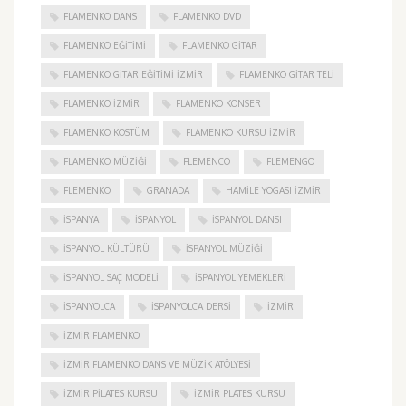
FLAMENKO DANS
FLAMENKO DVD
FLAMENKO EĞITIMI
FLAMENKO GITAR
FLAMENKO GITAR EĞITIMI İZMIR
FLAMENKO GITAR TELI
FLAMENKO IZMIR
FLAMENKO KONSER
FLAMENKO KOSTÜM
FLAMENKO KURSU İZMIR
FLAMENKO MÜZIĞI
FLEMENCO
FLEMENGO
FLEMENKO
GRANADA
HAMILE YOGASI İZMIR
ISPANYA
İSPANYOL
İSPANYOL DANSI
İSPANYOL KÜLTÜRÜ
İSPANYOL MÜZIĞI
İSPANYOL SAÇ MODELI
İSPANYOL YEMEKLERI
İSPANYOLCA
İSPANYOLCA DERSI
IZMIR
IZMIR FLAMENKO
İZMIR FLAMENKO DANS VE MÜZIK ATÖLYESI
İZMIR PILATES KURSU
İZMIR PLATES KURSU