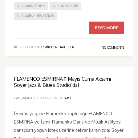
ZUMBA FITNESS
ZUMBA İZMIR
ZUMBA KURSU İZMIR
READ MORE
PUBLISHED IN
IZMIR'DEN HABERLER
NO COMMENTS
FLAMENCO ESMIRNA 11 Mayıs Cuma Akşamı
Soyer Jazz & Blues Studio’da!
ÇARŞAMBA, 02 MAYIS 2012
BY
RASI
İzmir’in yegane Flamenko topluluğu FLAMENCO
ESMIRNA ve İzmir Flamenko Dans ve Müzik Atölyesi
dansçıları yoğun istek üzerine tekrar karşınızda! Soyer