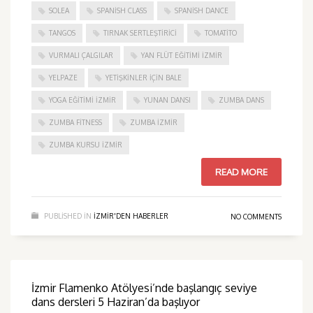
SOLEA
SPANISH CLASS
SPANISH DANCE
TANGOS
TIRNAK SERTLEŞTIRICI
TOMATITO
VURMALI ÇALGILAR
YAN FLÜT EĞITIMI İZMIR
YELPAZE
YETIŞKINLER IÇIN BALE
YOGA EĞITIMI İZMIR
YUNAN DANSI
ZUMBA DANS
ZUMBA FITNESS
ZUMBA İZMIR
ZUMBA KURSU İZMIR
READ MORE
PUBLISHED IN
IZMIR'DEN HABERLER
NO COMMENTS
İzmir Flamenko Atölyesi’nde başlangıç seviye
dans dersleri 5 Haziran’da başlıyor