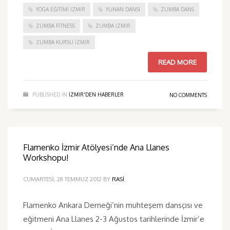
YOGA EĞITIMI İZMIR
YUNAN DANSI
ZUMBA DANS
ZUMBA FITNESS
ZUMBA İZMIR
ZUMBA KURSU İZMIR
READ MORE
PUBLISHED IN
IZMIR'DEN HABERLER
NO COMMENTS
Flamenko İzmir Atölyesi’nde Ana Llanes
Workshopu!
CUMARTESI, 28 TEMMUZ 2012
BY
RASI
Flamenko Ankara Derneği’nin muhteşem dansçısı ve
eğitmeni Ana Llanes 2-3 Ağustos tarihlerinde İzmir’e