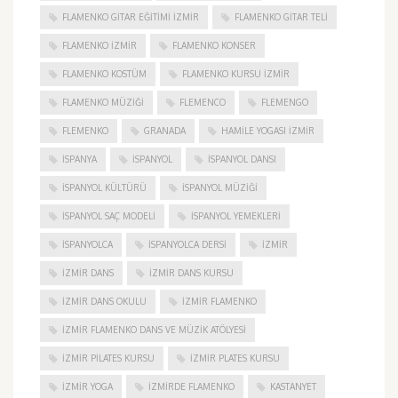
FLAMENKO GITAR EĞITIMI İZMIR
FLAMENKO GITAR TELI
FLAMENKO IZMIR
FLAMENKO KONSER
FLAMENKO KOSTÜM
FLAMENKO KURSU İZMIR
FLAMENKO MÜZIĞI
FLEMENCO
FLEMENGO
FLEMENKO
GRANADA
HAMILE YOGASI İZMIR
ISPANYA
İSPANYOL
İSPANYOL DANSI
İSPANYOL KÜLTÜRÜ
İSPANYOL MÜZIĞI
İSPANYOL SAÇ MODELI
İSPANYOL YEMEKLERI
İSPANYOLCA
İSPANYOLCA DERSI
IZMIR
IZMIR DANS
IZMIR DANS KURSU
IZMIR DANS OKULU
IZMIR FLAMENKO
İZMIR FLAMENKO DANS VE MÜZIK ATÖLYESI
İZMIR PILATES KURSU
İZMIR PLATES KURSU
İZMIR YOGA
IZMIRDE FLAMENKO
KASTANYET