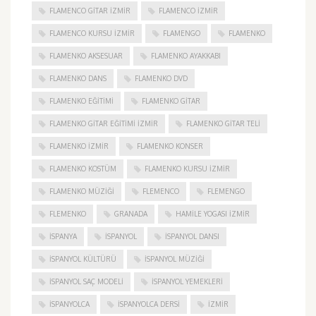
FLAMENCO GITAR İZMIR
FLAMENCO IZMIR
FLAMENCO KURSU İZMIR
FLAMENGO
FLAMENKO
FLAMENKO AKSESUAR
FLAMENKO AYAKKABI
FLAMENKO DANS
FLAMENKO DVD
FLAMENKO EĞITIMI
FLAMENKO GITAR
FLAMENKO GITAR EĞITIMI İZMIR
FLAMENKO GITAR TELI
FLAMENKO IZMIR
FLAMENKO KONSER
FLAMENKO KOSTÜM
FLAMENKO KURSU İZMIR
FLAMENKO MÜZIĞI
FLEMENCO
FLEMENGO
FLEMENKO
GRANADA
HAMILE YOGASI İZMIR
ISPANYA
İSPANYOL
İSPANYOL DANSI
İSPANYOL KÜLTÜRÜ
İSPANYOL MÜZIĞI
İSPANYOL SAÇ MODELI
İSPANYOL YEMEKLERI
İSPANYOLCA
İSPANYOLCA DERSI
IZMIR