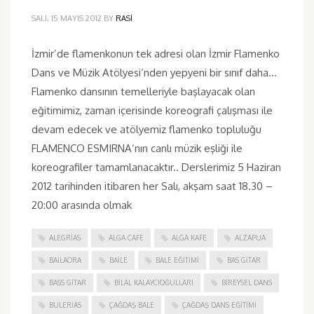
SALI, 15 MAYIS 2012
BY
RASI
İzmir’de flamenkonun tek adresi olan İzmir Flamenko
Dans ve Müzik Atölyesi‘nden yepyeni bir sınıf daha…
Flamenko dansının temelleriyle başlayacak olan
eğitimimiz, zaman içerisinde koreografi çalışması ile
devam edecek ve atölyemiz flamenko topluluğu
FLAMENCO ESMIRNA‘nın canlı müzik eşliği ile
koreografiler tamamlanacaktır.. Derslerimiz 5 Haziran
2012 tarihinden itibaren her Salı, akşam saat 18.30 –
20:00 arasında olmak
ALEGRIAS
ALGA CAFE
ALGA KAFE
ALZAPUA
BAILAORA
BAILE
BALE EĞITIMI
BAS GITAR
BASS GITAR
BILAL KALAYCIOĞULLARI
BIREYSEL DANS
BULERIAS
ÇAĞDAŞ BALE
ÇAĞDAŞ DANS EĞITIMI