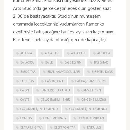
Kültür ve Sanat Fabrikası bünyesindeki Jazz & Blues
Arts Studio‘da gerçekleştirilecek olan gösteri saat
21:00‘de başlayacaktır. Studio’nun muhteşem
ortamında içeceklerinizi yudumlarken flamenko
ezgileriyle buluşacağınız bu fiestayı sakın kaçırmayın.
Biletlerin sınırlı sayıda olacağı gecede kapı açılışı
ALEGRIAS
ALGA CAFE
ALGA KAFE
ALZAPUA
BAILAORA
BAILE
BALE EĞITIMI
BAS GITAR
BASS GITAR
BILAL KALAYCIOĞULLARI
BIREYSEL DANS
BULERIAS
ÇAĞDAŞ BALE
ÇAĞDAŞ DANS EĞITIMI
CAJON
CANBERK RUSCUKLU
CANSU ERGIN
CANTE
ÇELLO EĞITIMI İZMIR
ÇINGENE MÜZIĞI
ÇOCUKLAR IÇIN FLAMENCO
ÇOCUKLAR IÇIN FLAMENKO
COMPAS
CONTEMPORARY
DORUK DEMIRCAN
EL YAPIMI GITAR
ELEKTRO GITAR
ENDÜLÜS