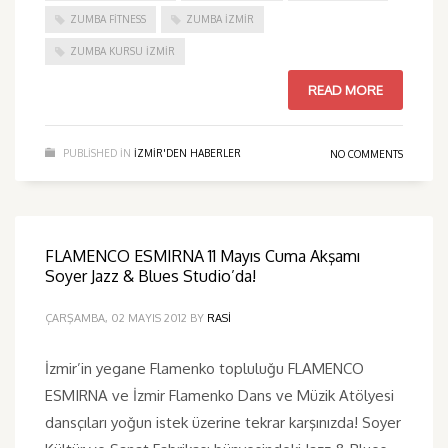
ZUMBA FITNESS
ZUMBA İZMIR
ZUMBA KURSU İZMIR
READ MORE
PUBLISHED IN
IZMIR'DEN HABERLER
NO COMMENTS
FLAMENCO ESMIRNA 11 Mayıs Cuma Akşamı
Soyer Jazz & Blues Studio’da!
ÇARŞAMBA, 02 MAYIS 2012
BY
RASI
İzmir’in yegane Flamenko topluluğu FLAMENCO
ESMIRNA ve İzmir Flamenko Dans ve Müzik Atölyesi
dansçıları yoğun istek üzerine tekrar karşınızda! Soyer