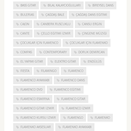
BASS GITAR
BILAL KALAYCIOĞULLARI
BIREYSEL DANS
BULERIAS
ÇAĞDAŞ BALE
ÇAĞDAŞ DANS EĞITIMI
CAJON
CANBERK RUSCUKLU
CANSU ERGIN
CANTE
ÇELLO EĞITIMI İZMIR
ÇINGENE MÜZIĞI
ÇOCUKLAR IÇIN FLAMENCO
ÇOCUKLAR IÇIN FLAMENKO
COMPAS
CONTEMPORARY
DORUK DEMIRCAN
EL YAPIMI GITAR
ELEKTRO GITAR
ENDÜLÜS
FIESTA
FILAMINGO
FLAMENCO
FLAMENCO AYAKKABI
FLAMENCO DANS
FLAMENCO DVD
FLAMENCO EĞITIMI
FLAMENCO ESMIRNA
FLAMENCO GITAR
FLAMENCO GITAR İZMIR
FLAMENCO IZMIR
FLAMENCO KURSU İZMIR
FLAMENGO
FLAMENKO
FLAMENKO AKSESUAR
FLAMENKO AYAKKABI