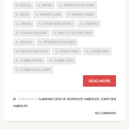
SEVILLA
SIRTAKI
SIRTAKI EĞITIMI İZMIR
SOLEA
SPANISH CLASS
SPANISH DANCE
TANGOS
TIRNAK SERTLEŞTIRICI
TOMATITO
VURMALI ÇALGILAR
YAN FLÜT EĞITIMI İZMIR
YELPAZE
YETIŞKINLER IÇIN BALE
YOGA EĞITIMI İZMIR
YUNAN DANSI
ZUMBA DANS
ZUMBA FITNESS
ZUMBA İZMIR
ZUMBA KURSU İZMIR
READ MORE
PUBLISHED IN
FLAMENKO DERS VE WORKSHOP HABERLERI
,
IZMIR'DEN
HABERLER
NO COMMENTS