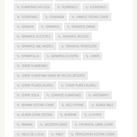
FLAMENKO MÜZIĞI
FLEMENCO
FLEMENGO
FLEMENKO
GRANADA
HAMILE YOGASI İZMIR
ISPANYA
İSPANYOL
İSPANYOL DANSI
İSPANYOL KÜLTÜRÜ
İSPANYOL MÜZIĞI
İSPANYOL SAÇ MODELI
İSPANYOL YEMEKLERI
İSPANYOLCA
İSPANYOLCA DERSI
IZMIR
IZMIR FLAMENKO
İZMIR FLAMENKO DANS VE MÜZIK ATÖLYESI
İZMIR PILATES KURSU
İZMIR PLATES KURSU
İZMIR YOGA
IZMIRDE FLAMENKO
KASTANYET
KEMAN EĞITIMI İZMIR
KILO VERME
KLASIK BALE
KLASIK GITAR EĞITIMI
KOMPAS
LUTHIER
MAKAM
MODERN DANS
ORYANTAL DANS İZMIR
PACO DE LUCIA
PALO
PERKÜSYON EĞITIMI İZMIR