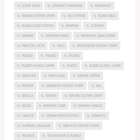
İZMIR YOGA
IZMIRDE FLAMENKO
KASTANYET
KEMAN EĞITIMI İZMIR
KILO VERME
KLASIK BALE
KLASIK GITAR EĞITIMI
KOMPAS
LUTHIER
MAKAM
MODERN DANS
ORYANTAL DANS İZMIR
PACO DE LUCIA
PALO
PERKÜSYON EĞITIMI İZMIR
PICADO
PIKADO
PILATES
PILATES KURSU İZMIR
PLATES
PLATES KURSU İZMIR
RASGEDO
RASGUEDO
RASIME ÖKTEM
REMATE
SAKSAFON EĞITIMI İZMIR
ŞAL
SEVILLA
SIRTAKI
SIRTAKI EĞITIMI İZMIR
SOLEA
SPANISH CLASS
SPANISH DANCE
TANGOS
TIRNAK SERTLEŞTIRICI
TOMATITO
VURMALI ÇALGILAR
YAN FLÜT EĞITIMI İZMIR
YELPAZE
YETIŞKINLER IÇIN BALE