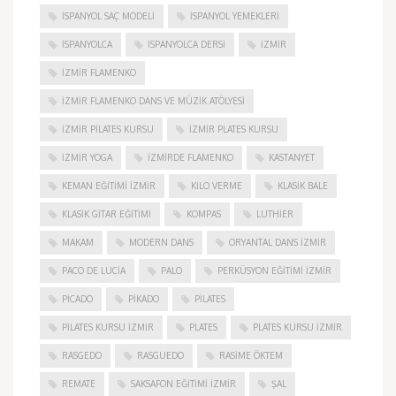
İSPANYOL SAÇ MODELI
İSPANYOL YEMEKLERI
İSPANYOLCA
İSPANYOLCA DERSI
IZMIR
IZMIR FLAMENKO
İZMIR FLAMENKO DANS VE MÜZIK ATÖLYESI
İZMIR PILATES KURSU
İZMIR PLATES KURSU
İZMIR YOGA
IZMIRDE FLAMENKO
KASTANYET
KEMAN EĞITIMI İZMIR
KILO VERME
KLASIK BALE
KLASIK GITAR EĞITIMI
KOMPAS
LUTHIER
MAKAM
MODERN DANS
ORYANTAL DANS İZMIR
PACO DE LUCIA
PALO
PERKÜSYON EĞITIMI İZMIR
PICADO
PIKADO
PILATES
PILATES KURSU İZMIR
PLATES
PLATES KURSU İZMIR
RASGEDO
RASGUEDO
RASIME ÖKTEM
REMATE
SAKSAFON EĞITIMI İZMIR
ŞAL