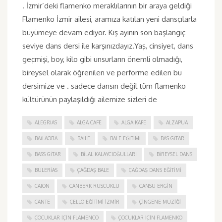
. İzmir’deki flamenko meraklılarının bir araya geldiği
Flamenko İzmir ailesi, aramıza katılan yeni dansçılarla
büyümeye devam ediyor. Kış ayının son başlangıç
seviye dans dersi ile karşınızdayız.Yaş, cinsiyet, dans
geçmişi, boy, kilo gibi unsurların önemli olmadığı,
bireysel olarak öğrenilen ve performe edilen bu
dersimize ve . sadece dansın değil tüm flamenko
kültürünün paylaşıldığı ailemize sizleri de
ALEGRIAS
ALGA CAFE
ALGA KAFE
ALZAPUA
BAILAORA
BAILE
BALE EĞITIMI
BAS GITAR
BASS GITAR
BILAL KALAYCIOĞULLARI
BIREYSEL DANS
BULERIAS
ÇAĞDAŞ BALE
ÇAĞDAŞ DANS EĞITIMI
CAJON
CANBERK RUSCUKLU
CANSU ERGIN
CANTE
ÇELLO EĞITIMI İZMIR
ÇINGENE MÜZIĞI
ÇOCUKLAR IÇIN FLAMENCO
ÇOCUKLAR IÇIN FLAMENKO