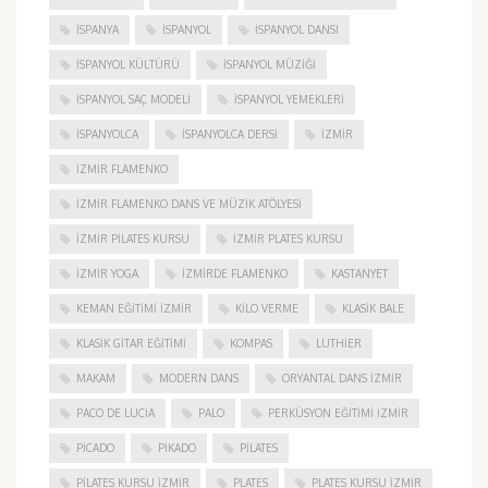
ISPANYA
İSPANYOL
İSPANYOL DANSI
İSPANYOL KÜLTÜRÜ
İSPANYOL MÜZIĞI
İSPANYOL SAÇ MODELI
İSPANYOL YEMEKLERI
İSPANYOLCA
İSPANYOLCA DERSI
IZMIR
IZMIR FLAMENKO
İZMIR FLAMENKO DANS VE MÜZIK ATÖLYESI
İZMIR PILATES KURSU
İZMIR PLATES KURSU
İZMIR YOGA
IZMIRDE FLAMENKO
KASTANYET
KEMAN EĞITIMI İZMIR
KILO VERME
KLASIK BALE
KLASIK GITAR EĞITIMI
KOMPAS
LUTHIER
MAKAM
MODERN DANS
ORYANTAL DANS İZMIR
PACO DE LUCIA
PALO
PERKÜSYON EĞITIMI İZMIR
PICADO
PIKADO
PILATES
PILATES KURSU İZMIR
PLATES
PLATES KURSU İZMIR