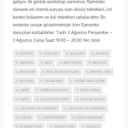
geliyor. İki günlük workshop süresince, flamenko
dansının en önemli parçası olan dönüş teknikleri, üst
beden kullanımı ve kol teknikleri çalışılacaktır. Bu
nedenle seviye gözetmeksizin tüm flamenko
dansçıları katılabilirler. Tarih: 2 Ağustos Perşembe –
3 Ağustos Cuma Saat: 19:00 – 20:30 Yer: İzmir
ALEGRIAS
ALGA CAFE
ALGA KAFE
ALZAPUA
BAILAORA
BAILE
BALE EĞITIMI
BAS GITAR
BASS GITAR
BILAL KALAYCIOĞULLARI
BIREYSEL DANS
BULERIAS
ÇAĞDAŞ BALE
ÇAĞDAŞ DANS EĞITIMI
CAJON
CANBERK RUSCUKLU
CANSU ERGIN
CANTE
ÇELLO EĞITIMI İZMIR
ÇINGENE MÜZIĞI
ÇOCUKLAR IÇIN FLAMENCO
ÇOCUKLAR IÇIN FLAMENKO
COMPAS
CONTEMPORARY
DORUK DEMIRCAN
EL YAPIMI GITAR
ELEKTRO GITAR
ENDÜLÜS