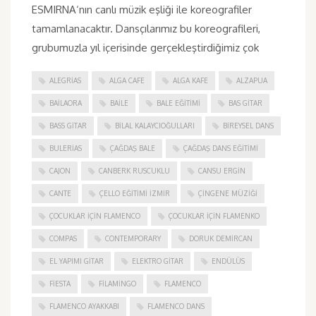
ESMIRNA‘nın canlı müzik eşliği ile koreografiler
tamamlanacaktır. Dansçılarımız bu koreografileri,
grubumuzla yıl içerisinde gerçekleştirdiğimiz çok
ALEGRIAS
ALGA CAFE
ALGA KAFE
ALZAPUA
BAILAORA
BAILE
BALE EĞITIMI
BAS GITAR
BASS GITAR
BILAL KALAYCIOĞULLARI
BIREYSEL DANS
BULERIAS
ÇAĞDAŞ BALE
ÇAĞDAŞ DANS EĞITIMI
CAJON
CANBERK RUSCUKLU
CANSU ERGIN
CANTE
ÇELLO EĞITIMI İZMIR
ÇINGENE MÜZIĞI
ÇOCUKLAR IÇIN FLAMENCO
ÇOCUKLAR IÇIN FLAMENKO
COMPAS
CONTEMPORARY
DORUK DEMIRCAN
EL YAPIMI GITAR
ELEKTRO GITAR
ENDÜLÜS
FIESTA
FILAMINGO
FLAMENCO
FLAMENCO AYAKKABI
FLAMENCO DANS