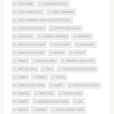
IZMIR DANS
IZMIR DANS KURSU
IZMIR DANS OKULU
IZMIR FLAMENKO
İZMIR FLAMENKO DANS VE MÜZIK ATÖLYESI
İZMIR PILATES KURSU
İZMIR PLATES KURSU
İZMIR YOGA
IZMIRDE FLAMENKO
KASTANYET
KEMAN EĞITIMI İZMIR
KILO VERME
KLASIK BALE
KLASIK GITAR EĞITIMI
KOMPAS
LUTHIER
MAKAM
MODERN DANS
ORYANTAL DANS İZMIR
PACO DE LUCIA
PALO
PERKÜSYON EĞITIMI İZMIR
PICADO
PIKADO
PILATES
PILATES KURSU İZMIR
PLATES
PLATES KURSU İZMIR
RASGEDO
RASGUEDO
RASIME ÖKTEM
REMATE
SAKSAFON EĞITIMI İZMIR
ŞAL
SEVILLA
SIRTAKI
SIRTAKI EĞITIMI İZMIR