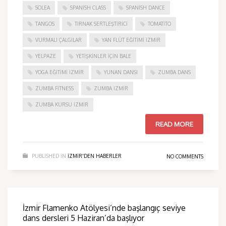
SOLEA
SPANISH CLASS
SPANISH DANCE
TANGOS
TIRNAK SERTLEŞTIRICI
TOMATITO
VURMALI ÇALGILAR
YAN FLÜT EĞITIMI İZMIR
YELPAZE
YETIŞKINLER IÇIN BALE
YOGA EĞITIMI İZMIR
YUNAN DANSI
ZUMBA DANS
ZUMBA FITNESS
ZUMBA İZMIR
ZUMBA KURSU İZMIR
READ MORE
PUBLISHED IN
IZMIR'DEN HABERLER
NO COMMENTS
İzmir Flamenko Atölyesi’nde başlangıç seviye
dans dersleri 5 Haziran’da başlıyor