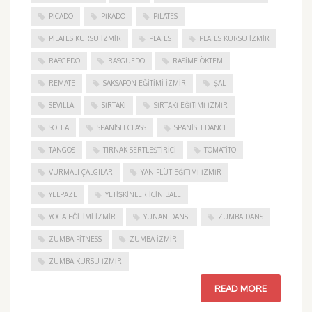
PICADO
PIKADO
PILATES
PILATES KURSU İZMIR
PLATES
PLATES KURSU İZMIR
RASGEDO
RASGUEDO
RASIME ÖKTEM
REMATE
SAKSAFON EĞITIMI İZMIR
ŞAL
SEVILLA
SIRTAKI
SIRTAKI EĞITIMI İZMIR
SOLEA
SPANISH CLASS
SPANISH DANCE
TANGOS
TIRNAK SERTLEŞTIRICI
TOMATITO
VURMALI ÇALGILAR
YAN FLÜT EĞITIMI İZMIR
YELPAZE
YETIŞKINLER IÇIN BALE
YOGA EĞITIMI İZMIR
YUNAN DANSI
ZUMBA DANS
ZUMBA FITNESS
ZUMBA İZMIR
ZUMBA KURSU İZMIR
READ MORE