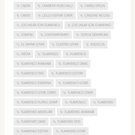
CAJON
CANBERK RUSCUKLU
CANSU ERGIN
CANTE
ÇELLO EĞITIMI İZMIR
ÇINGENE MÜZIĞI
ÇOCUKLAR IÇIN FLAMENCO
ÇOCUKLAR IÇIN FLAMENKO
COMPAS
CONTEMPORARY
DORUK DEMIRCAN
EL YAPIMI GITAR
ELEKTRO GITAR
ENDÜLÜS
FIESTA
FILAMINGO
FLAMENCO
FLAMENCO AYAKKABI
FLAMENCO DANS
FLAMENCO DVD
FLAMENCO EĞITIMI
FLAMENCO ESMIRNA
FLAMENCO GITAR
FLAMENCO GITAR İZMIR
FLAMENCO IZMIR
FLAMENCO KURSU İZMIR
FLAMENGO
FLAMENKO
FLAMENKO AKSESUAR
FLAMENKO AYAKKABI
FLAMENKO DANS
FLAMENKO DVD
FLAMENKO EĞITIMI
FLAMENKO GITAR