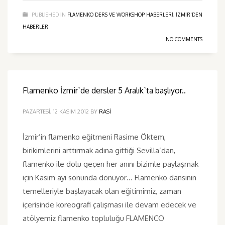
PUBLISHED IN
FLAMENKO DERS VE WORKSHOP HABERLERI
,
IZMIR'DEN
HABERLER
NO COMMENTS
Flamenko İzmir`de dersler 5 Aralık`ta başlıyor..
PAZARTESI, 12 KASIM 2012
BY
RASI
İzmir’in flamenko eğitmeni Rasime Öktem,
birikimlerini arttırmak adına gittiği Sevilla’dan,
flamenko ile dolu geçen her anını bizimle paylaşmak
için Kasım ayı sonunda dönüyor… Flamenko dansının
temelleriyle başlayacak olan eğitimimiz, zaman
içerisinde koreografi çalışması ile devam edecek ve
atölyemiz flamenko topluluğu FLAMENCO