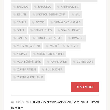
RASGEDO
RASGUEDO
RASIME ÖKTEM
REMATE
SAKSAFON EĞITIMI İZMIR
ŞAL
SEVILLA
SIRTAKI
SIRTAKI EĞITIMI İZMIR
SOLEA
SPANISH CLASS
SPANISH DANCE
TANGOS
TIRNAK SERTLEŞTIRICI
TOMATITO
VURMALI ÇALGILAR
YAN FLÜT EĞITIMI İZMIR
YELPAZE
YETIŞKINLER IÇIN BALE
YOGA EĞITIMI İZMIR
YUNAN DANSI
ZUMBA DANS
ZUMBA FITNESS
ZUMBA İZMIR
ZUMBA KURSU İZMIR
READ MORE
PUBLISHED IN
FLAMENKO DERS VE WORKSHOP HABERLERI
,
IZMIR'DEN
HABERLER