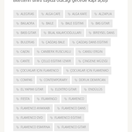
Biletlerin sınırlı sayıda olacağı gecede kapı açılışı
ALEGRIAS
ALGA CAFE
ALGA KAFE
ALZAPUA
BAILAORA
BAILE
BALE EĞITIMI
BAS GITAR
BASS GITAR
BILAL KALAYCIOĞULLARI
BIREYSEL DANS
BULERIAS
ÇAĞDAŞ BALE
ÇAĞDAŞ DANS EĞITIMI
CAJON
CANBERK RUSCUKLU
CANSU ERGIN
CANTE
ÇELLO EĞITIMI İZMIR
ÇINGENE MÜZIĞI
ÇOCUKLAR IÇIN FLAMENCO
ÇOCUKLAR IÇIN FLAMENKO
COMPAS
CONTEMPORARY
DORUK DEMIRCAN
EL YAPIMI GITAR
ELEKTRO GITAR
ENDÜLÜS
FIESTA
FILAMINGO
FLAMENCO
FLAMENCO AYAKKABI
FLAMENCO DANS
FLAMENCO DVD
FLAMENCO EĞITIMI
FLAMENCO ESMIRNA
FLAMENCO GITAR