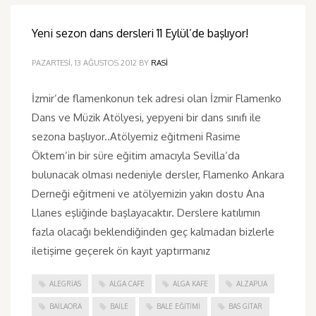
Yeni sezon dans dersleri 11 Eylül’de başlıyor!
PAZARTESI, 13 AĞUSTOS 2012
BY
RASI
İzmir’de flamenkonun tek adresi olan İzmir Flamenko
Dans ve Müzik Atölyesi, yepyeni bir dans sınıfı ile
sezona başlıyor..Atölyemiz eğitmeni Rasime
Öktem’in bir süre eğitim amacıyla Sevilla’da
bulunacak olması nedeniyle dersler, Flamenko Ankara
Derneği eğitmeni ve atölyemizin yakın dostu Ana
Llanes eşliğinde başlayacaktır. Derslere katılımın
fazla olacağı beklendiğinden geç kalmadan bizlerle
iletişime geçerek ön kayıt yaptırmanız
ALEGRIAS
ALGA CAFE
ALGA KAFE
ALZAPUA
BAILAORA
BAILE
BALE EĞITIMI
BAS GITAR