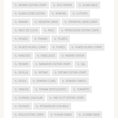
KEMAN EĞITIMI İZMIR
KILO VERME
KLASIK BALE
KLASIK GITAR EĞITIMI
KOMPAS
LUTHIER
MAKAM
MODERN DANS
ORYANTAL DANS İZMIR
PACO DE LUCIA
PALO
PERKÜSYON EĞITIMI İZMIR
PICADO
PIKADO
PILATES
PILATES KURSU İZMIR
PLATES
PLATES KURSU İZMIR
RASGEDO
RASGUEDO
RASIME ÖKTEM
REMATE
SAKSAFON EĞITIMI İZMIR
ŞAL
SEVILLA
SIRTAKI
SIRTAKI EĞITIMI İZMIR
SOLEA
SPANISH CLASS
SPANISH DANCE
TANGOS
TIRNAK SERTLEŞTIRICI
TOMATITO
VURMALI ÇALGILAR
YAN FLÜT EĞITIMI İZMIR
YELPAZE
YETIŞKINLER IÇIN BALE
YOGA EĞITIMI İZMIR
YUNAN DANSI
ZUMBA DANS