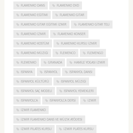
FLAMENKO DANS
FLAMENKO DVD
FLAMENKO EĞITIMI
FLAMENKO GITAR
FLAMENKO GITAR EĞITIMI İZMIR
FLAMENKO GITAR TELI
FLAMENKO IZMIR
FLAMENKO KONSER
FLAMENKO KOSTÜM
FLAMENKO KURSU İZMIR
FLAMENKO MÜZIĞI
FLEMENCO
FLEMENGO
FLEMENKO
GRANADA
HAMILE YOGASI İZMIR
ISPANYA
İSPANYOL
İSPANYOL DANSI
İSPANYOL KÜLTÜRÜ
İSPANYOL MÜZIĞI
İSPANYOL SAÇ MODELI
İSPANYOL YEMEKLERI
İSPANYOLCA
İSPANYOLCA DERSI
IZMIR
IZMIR FLAMENKO
İZMIR FLAMENKO DANS VE MÜZIK ATÖLYESI
İZMIR PILATES KURSU
İZMIR PLATES KURSU