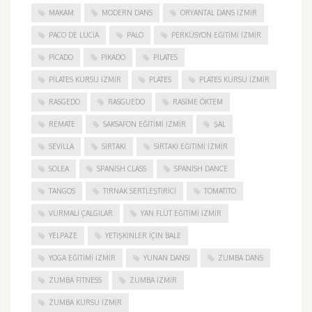
MAKAM
MODERN DANS
ORYANTAL DANS İZMIR
PACO DE LUCIA
PALO
PERKÜSYON EĞITIMI İZMIR
PICADO
PIKADO
PILATES
PILATES KURSU İZMIR
PLATES
PLATES KURSU İZMIR
RASGEDO
RASGUEDO
RASIME ÖKTEM
REMATE
SAKSAFON EĞITIMI İZMIR
ŞAL
SEVILLA
SIRTAKI
SIRTAKI EĞITIMI İZMIR
SOLEA
SPANISH CLASS
SPANISH DANCE
TANGOS
TIRNAK SERTLEŞTIRICI
TOMATITO
VURMALI ÇALGILAR
YAN FLÜT EĞITIMI İZMIR
YELPAZE
YETIŞKINLER IÇIN BALE
YOGA EĞITIMI İZMIR
YUNAN DANSI
ZUMBA DANS
ZUMBA FITNESS
ZUMBA İZMIR
ZUMBA KURSU İZMIR