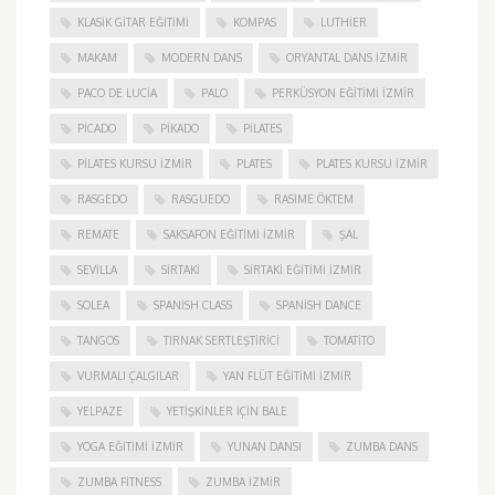
KLASIK GITAR EĞITIMI
KOMPAS
LUTHIER
MAKAM
MODERN DANS
ORYANTAL DANS İZMIR
PACO DE LUCIA
PALO
PERKÜSYON EĞITIMI İZMIR
PICADO
PIKADO
PILATES
PILATES KURSU İZMIR
PLATES
PLATES KURSU İZMIR
RASGEDO
RASGUEDO
RASIME ÖKTEM
REMATE
SAKSAFON EĞITIMI İZMIR
ŞAL
SEVILLA
SIRTAKI
SIRTAKI EĞITIMI İZMIR
SOLEA
SPANISH CLASS
SPANISH DANCE
TANGOS
TIRNAK SERTLEŞTIRICI
TOMATITO
VURMALI ÇALGILAR
YAN FLÜT EĞITIMI İZMIR
YELPAZE
YETIŞKINLER IÇIN BALE
YOGA EĞITIMI İZMIR
YUNAN DANSI
ZUMBA DANS
ZUMBA FITNESS
ZUMBA İZMIR