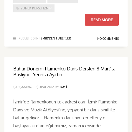
ZUMBA KURSU İZMIR
READ MORE
PUBLISHED IN
IZMIR'DEN HABERLER
NO COMMENTS
Bahar Dönemi Flamenko Dans Dersleri 8 Mart’ta
Başlıyor.. Yerinizi Ayırtın..
ÇARŞAMBA, 15 ŞUBAT 2012
BY
RASI
İzmir’de flamenkonun tek adresi olan İzmir Flamenko
Dans ve Müzik Atölyesi‘ne, yepyeni bir dans sınıfı ile
bahar geliyor… Flamenko dansının temelleriyle
başlayacak olan eğitimimiz, zaman içerisinde