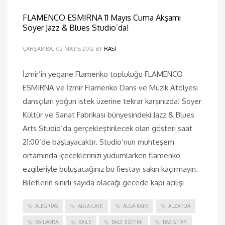
FLAMENCO ESMIRNA 11 Mayıs Cuma Akşamı
Soyer Jazz & Blues Studio’da!
ÇARŞAMBA, 02 MAYIS 2012
BY
RASI
İzmir’in yegane Flamenko topluluğu FLAMENCO
ESMIRNA ve İzmir Flamenko Dans ve Müzik Atölyesi
dansçıları yoğun istek üzerine tekrar karşınızda! Soyer
Kültür ve Sanat Fabrikası bünyesindeki Jazz & Blues
Arts Studio‘da gerçekleştirilecek olan gösteri saat
21:00‘de başlayacaktır. Studio’nun muhteşem
ortamında içeceklerinizi yudumlarken flamenko
ezgileriyle buluşacağınız bu fiestayı sakın kaçırmayın.
Biletlerin sınırlı sayıda olacağı gecede kapı açılışı
ALEGRIAS
ALGA CAFE
ALGA KAFE
ALZAPUA
BAILAORA
BAILE
BALE EĞITIMI
BAS GITAR