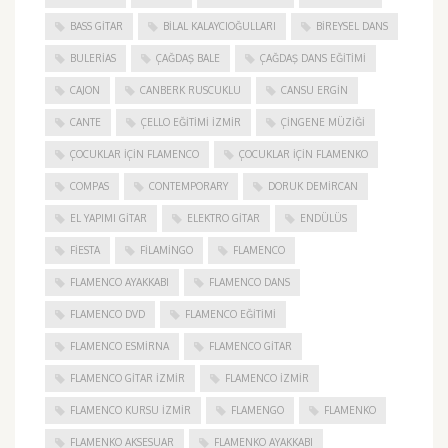
BASS GITAR
BILAL KALAYCIOĞULLARI
BIREYSEL DANS
BULERIAS
ÇAĞDAŞ BALE
ÇAĞDAŞ DANS EĞITIMI
CAJON
CANBERK RUSCUKLU
CANSU ERGIN
CANTE
ÇELLO EĞITIMI İZMIR
ÇINGENE MÜZIĞI
ÇOCUKLAR IÇIN FLAMENCO
ÇOCUKLAR IÇIN FLAMENKO
COMPAS
CONTEMPORARY
DORUK DEMIRCAN
EL YAPIMI GITAR
ELEKTRO GITAR
ENDÜLÜS
FIESTA
FILAMINGO
FLAMENCO
FLAMENCO AYAKKABI
FLAMENCO DANS
FLAMENCO DVD
FLAMENCO EĞITIMI
FLAMENCO ESMIRNA
FLAMENCO GITAR
FLAMENCO GITAR İZMIR
FLAMENCO IZMIR
FLAMENCO KURSU İZMIR
FLAMENGO
FLAMENKO
FLAMENKO AKSESUAR
FLAMENKO AYAKKABI