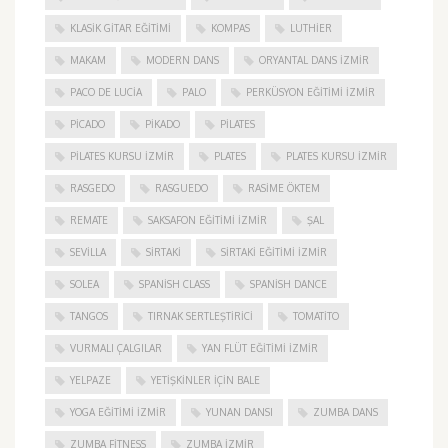
KLASIK GITAR EĞITIMI
KOMPAS
LUTHIER
MAKAM
MODERN DANS
ORYANTAL DANS İZMIR
PACO DE LUCIA
PALO
PERKÜSYON EĞITIMI İZMIR
PICADO
PIKADO
PILATES
PILATES KURSU İZMIR
PLATES
PLATES KURSU İZMIR
RASGEDO
RASGUEDO
RASIME ÖKTEM
REMATE
SAKSAFON EĞITIMI İZMIR
ŞAL
SEVILLA
SIRTAKI
SIRTAKI EĞITIMI İZMIR
SOLEA
SPANISH CLASS
SPANISH DANCE
TANGOS
TIRNAK SERTLEŞTIRICI
TOMATITO
VURMALI ÇALGILAR
YAN FLÜT EĞITIMI İZMIR
YELPAZE
YETIŞKINLER IÇIN BALE
YOGA EĞITIMI İZMIR
YUNAN DANSI
ZUMBA DANS
ZUMBA FITNESS
ZUMBA İZMIR