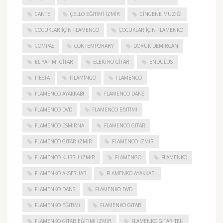
CANTE
ÇELLO EĞITIMI İZMIR
ÇINGENE MÜZIĞI
ÇOCUKLAR IÇIN FLAMENCO
ÇOCUKLAR IÇIN FLAMENKO
COMPAS
CONTEMPORARY
DORUK DEMIRCAN
EL YAPIMI GITAR
ELEKTRO GITAR
ENDÜLÜS
FIESTA
FILAMINGO
FLAMENCO
FLAMENCO AYAKKABI
FLAMENCO DANS
FLAMENCO DVD
FLAMENCO EĞITIMI
FLAMENCO ESMIRNA
FLAMENCO GITAR
FLAMENCO GITAR İZMIR
FLAMENCO IZMIR
FLAMENCO KURSU İZMIR
FLAMENGO
FLAMENKO
FLAMENKO AKSESUAR
FLAMENKO AYAKKABI
FLAMENKO DANS
FLAMENKO DVD
FLAMENKO EĞITIMI
FLAMENKO GITAR
FLAMENKO GITAR EĞITIMI İZMIR
FLAMENKO GITAR TELI