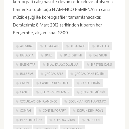
koreografi çalışması ile devam edecek ve atölyemiz
flamenko topluluğu FLAMENCO ESMIRNA‘nın canlı
müzik eşliği ile koreografiler tamamlanacaktır..
Derslerimiz 8 Mart 2012 tarihinden itibaren her
Perşembe, akşam saat 19:00 –
ALEGRIAS
ALGA CAFE
ALGA KAFE
ALZAPUA
BAILAORA
BAILE
BALE EĞITIMI
BAS GITAR
BASS GITAR
BILAL KALAYCIOĞULLARI
BIREYSEL DANS
BULERIAS
ÇAĞDAŞ BALE
ÇAĞDAŞ DANS EĞITIMI
CAJON
CANBERK RUSCUKLU
CANSU ERGIN
CANTE
ÇELLO EĞITIMI İZMIR
ÇINGENE MÜZIĞI
ÇOCUKLAR IÇIN FLAMENCO
ÇOCUKLAR IÇIN FLAMENKO
COMPAS
CONTEMPORARY
DORUK DEMIRCAN
EL YAPIMI GITAR
ELEKTRO GITAR
ENDÜLÜS