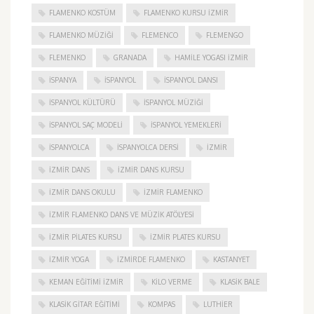
FLAMENKO KOSTÜM
FLAMENKO KURSU İZMIR
FLAMENKO MÜZIĞI
FLEMENCO
FLEMENGO
FLEMENKO
GRANADA
HAMILE YOGASI İZMIR
ISPANYA
İSPANYOL
İSPANYOL DANSI
İSPANYOL KÜLTÜRÜ
İSPANYOL MÜZIĞI
İSPANYOL SAÇ MODELI
İSPANYOL YEMEKLERI
İSPANYOLCA
İSPANYOLCA DERSI
IZMIR
IZMIR DANS
IZMIR DANS KURSU
IZMIR DANS OKULU
IZMIR FLAMENKO
İZMIR FLAMENKO DANS VE MÜZIK ATÖLYESI
İZMIR PILATES KURSU
İZMIR PLATES KURSU
İZMIR YOGA
IZMIRDE FLAMENKO
KASTANYET
KEMAN EĞITIMI İZMIR
KILO VERME
KLASIK BALE
KLASIK GITAR EĞITIMI
KOMPAS
LUTHIER