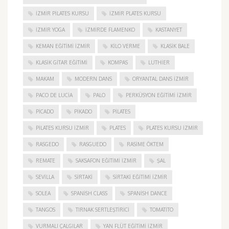
İZMIR PILATES KURSU
İZMIR PLATES KURSU
İZMIR YOGA
IZMIRDE FLAMENKO
KASTANYET
KEMAN EĞITIMI İZMIR
KILO VERME
KLASIK BALE
KLASIK GITAR EĞITIMI
KOMPAS
LUTHIER
MAKAM
MODERN DANS
ORYANTAL DANS İZMIR
PACO DE LUCIA
PALO
PERKÜSYON EĞITIMI İZMIR
PICADO
PIKADO
PILATES
PILATES KURSU İZMIR
PLATES
PLATES KURSU İZMIR
RASGEDO
RASGUEDO
RASIME ÖKTEM
REMATE
SAKSAFON EĞITIMI İZMIR
ŞAL
SEVILLA
SIRTAKI
SIRTAKI EĞITIMI İZMIR
SOLEA
SPANISH CLASS
SPANISH DANCE
TANGOS
TIRNAK SERTLEŞTIRICI
TOMATITO
VURMALI ÇALGILAR
YAN FLÜT EĞITIMI İZMIR