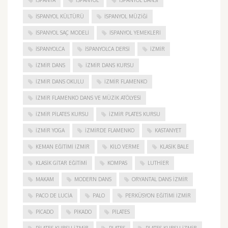
ISPANYA
İSPANYOL
İSPANYOL DANSI
İSPANYOL KÜLTÜRÜ
İSPANYOL MÜZIĞI
İSPANYOL SAÇ MODELI
İSPANYOL YEMEKLERI
İSPANYOLCA
İSPANYOLCA DERSI
IZMIR
IZMIR DANS
IZMIR DANS KURSU
IZMIR DANS OKULU
IZMIR FLAMENKO
İZMIR FLAMENKO DANS VE MÜZIK ATÖLYESI
İZMIR PILATES KURSU
İZMIR PLATES KURSU
İZMIR YOGA
IZMIRDE FLAMENKO
KASTANYET
KEMAN EĞITIMI İZMIR
KILO VERME
KLASIK BALE
KLASIK GITAR EĞITIMI
KOMPAS
LUTHIER
MAKAM
MODERN DANS
ORYANTAL DANS İZMIR
PACO DE LUCIA
PALO
PERKÜSYON EĞITIMI İZMIR
PICADO
PIKADO
PILATES