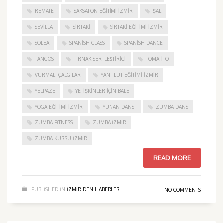
REMATE
SAKSAFON EĞITIMI İZMIR
ŞAL
SEVILLA
SIRTAKI
SIRTAKI EĞITIMI İZMIR
SOLEA
SPANISH CLASS
SPANISH DANCE
TANGOS
TIRNAK SERTLEŞTIRICI
TOMATITO
VURMALI ÇALGILAR
YAN FLÜT EĞITIMI İZMIR
YELPAZE
YETIŞKINLER IÇIN BALE
YOGA EĞITIMI İZMIR
YUNAN DANSI
ZUMBA DANS
ZUMBA FITNESS
ZUMBA İZMIR
ZUMBA KURSU İZMIR
READ MORE
PUBLISHED IN
IZMIR'DEN HABERLER
NO COMMENTS