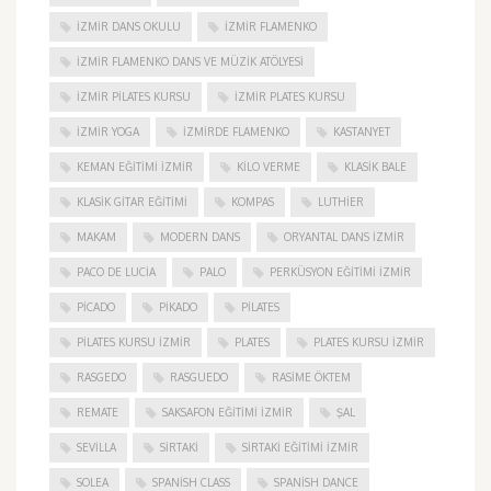
IZMIR DANS OKULU
IZMIR FLAMENKO
İZMIR FLAMENKO DANS VE MÜZIK ATÖLYESI
İZMIR PILATES KURSU
İZMIR PLATES KURSU
İZMIR YOGA
IZMIRDE FLAMENKO
KASTANYET
KEMAN EĞITIMI İZMIR
KILO VERME
KLASIK BALE
KLASIK GITAR EĞITIMI
KOMPAS
LUTHIER
MAKAM
MODERN DANS
ORYANTAL DANS İZMIR
PACO DE LUCIA
PALO
PERKÜSYON EĞITIMI İZMIR
PICADO
PIKADO
PILATES
PILATES KURSU İZMIR
PLATES
PLATES KURSU İZMIR
RASGEDO
RASGUEDO
RASIME ÖKTEM
REMATE
SAKSAFON EĞITIMI İZMIR
ŞAL
SEVILLA
SIRTAKI
SIRTAKI EĞITIMI İZMIR
SOLEA
SPANISH CLASS
SPANISH DANCE