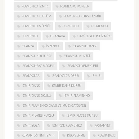
FLAMENKO IZMIR
FLAMENKO KONSER
FLAMENKO KOSTÜM
FLAMENKO KURSU İZMIR
FLAMENKO MÜZIĞI
FLEMENCO
FLEMENGO
FLEMENKO
GRANADA
HAMILE YOGASI İZMIR
ISPANYA
İSPANYOL
İSPANYOL DANSI
İSPANYOL KÜLTÜRÜ
İSPANYOL MÜZIĞI
İSPANYOL SAÇ MODELI
İSPANYOL YEMEKLERI
İSPANYOLCA
İSPANYOLCA DERSI
IZMIR
IZMIR DANS
IZMIR DANS KURSU
IZMIR DANS OKULU
IZMIR FLAMENKO
İZMIR FLAMENKO DANS VE MÜZIK ATÖLYESI
İZMIR PILATES KURSU
İZMIR PLATES KURSU
İZMIR YOGA
IZMIRDE FLAMENKO
KASTANYET
KEMAN EĞITIMI İZMIR
KILO VERME
KLASIK BALE