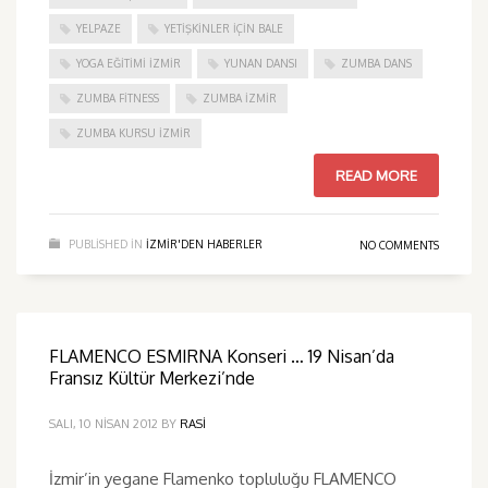
YELPAZE
YETIŞKINLER IÇIN BALE
YOGA EĞITIMI İZMIR
YUNAN DANSI
ZUMBA DANS
ZUMBA FITNESS
ZUMBA İZMIR
ZUMBA KURSU İZMIR
READ MORE
PUBLISHED IN
IZMIR'DEN HABERLER
NO COMMENTS
FLAMENCO ESMIRNA Konseri … 19 Nisan’da
Fransız Kültür Merkezi’nde
SALI, 10 NISAN 2012
BY
RASI
İzmir’in yegane Flamenko topluluğu FLAMENCO