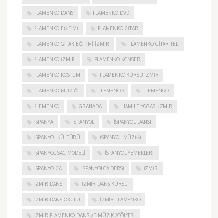
FLAMENKO DANS
FLAMENKO DVD
FLAMENKO EĞITIMI
FLAMENKO GITAR
FLAMENKO GITAR EĞITIMI İZMIR
FLAMENKO GITAR TELI
FLAMENKO IZMIR
FLAMENKO KONSER
FLAMENKO KOSTÜM
FLAMENKO KURSU İZMIR
FLAMENKO MÜZIĞI
FLEMENCO
FLEMENGO
FLEMENKO
GRANADA
HAMILE YOGASI İZMIR
ISPANYA
İSPANYOL
İSPANYOL DANSI
İSPANYOL KÜLTÜRÜ
İSPANYOL MÜZIĞI
İSPANYOL SAÇ MODELI
İSPANYOL YEMEKLERI
İSPANYOLCA
İSPANYOLCA DERSI
IZMIR
IZMIR DANS
IZMIR DANS KURSU
IZMIR DANS OKULU
IZMIR FLAMENKO
İZMIR FLAMENKO DANS VE MÜZIK ATÖLYESI