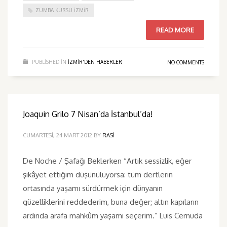
ZUMBA KURSU İZMIR
READ MORE
PUBLISHED IN
IZMIR'DEN HABERLER
NO COMMENTS
Joaquin Grilo 7 Nisan’da İstanbul’da!
CUMARTESI, 24 MART 2012
BY
RASI
De Noche / Şafağı Beklerken “Artık sessizlik, eğer
şikâyet ettiğim düşünülüyorsa: tüm dertlerin
ortasında yaşamı sürdürmek için dünyanın
güzelliklerini reddederim, buna değer; altın kapıların
ardında arafa mahkûm yaşamı seçerim.” Luis Cernuda