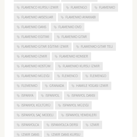
FLAMENCO KURSU İZMIR
FLAMENGO
FLAMENKO
FLAMENKO AKSESUAR
FLAMENKO AYAKKABI
FLAMENKO DANS
FLAMENKO DVD
FLAMENKO EĞITIMI
FLAMENKO GITAR
FLAMENKO GITAR EĞITIMI İZMIR
FLAMENKO GITAR TELI
FLAMENKO IZMIR
FLAMENKO KONSER
FLAMENKO KOSTÜM
FLAMENKO KURSU İZMIR
FLAMENKO MÜZIĞI
FLEMENCO
FLEMENGO
FLEMENKO
GRANADA
HAMILE YOGASI İZMIR
ISPANYA
İSPANYOL
İSPANYOL DANSI
İSPANYOL KÜLTÜRÜ
İSPANYOL MÜZIĞI
İSPANYOL SAÇ MODELI
İSPANYOL YEMEKLERI
İSPANYOLCA
İSPANYOLCA DERSI
IZMIR
IZMIR DANS
IZMIR DANS KURSU