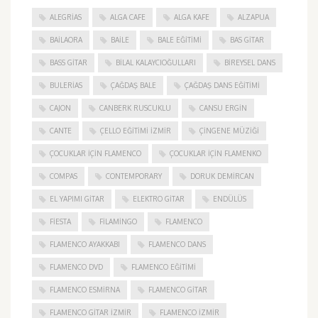
ALEGRIAS
ALGA CAFE
ALGA KAFE
ALZAPUA
BAILAORA
BAILE
BALE EĞITIMI
BAS GITAR
BASS GITAR
BILAL KALAYCIOĞULLARI
BIREYSEL DANS
BULERIAS
ÇAĞDAŞ BALE
ÇAĞDAŞ DANS EĞITIMI
CAJON
CANBERK RUSCUKLU
CANSU ERGIN
CANTE
ÇELLO EĞITIMI İZMIR
ÇINGENE MÜZIĞI
ÇOCUKLAR IÇIN FLAMENCO
ÇOCUKLAR IÇIN FLAMENKO
COMPAS
CONTEMPORARY
DORUK DEMIRCAN
EL YAPIMI GITAR
ELEKTRO GITAR
ENDÜLÜS
FIESTA
FILAMINGO
FLAMENCO
FLAMENCO AYAKKABI
FLAMENCO DANS
FLAMENCO DVD
FLAMENCO EĞITIMI
FLAMENCO ESMIRNA
FLAMENCO GITAR
FLAMENCO GITAR İZMIR
FLAMENCO IZMIR