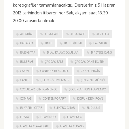
koreografiler tamamlanacaktır.. Derslerimiz 5 Haziran
2012 tarihinden itibaren her Salı, akşam saat 18.30 –
20:00 arasında olmak
ALEGRIAS
ALGA CAFE
ALGA KAFE
ALZAPUA
BAILAORA
BAILE
BALE EĞITIMI
BAS GITAR
BASS GITAR
BILAL KALAYCIOĞULLARI
BIREYSEL DANS
BULERIAS
ÇAĞDAŞ BALE
ÇAĞDAŞ DANS EĞITIMI
CAJON
CANBERK RUSCUKLU
CANSU ERGIN
CANTE
ÇELLO EĞITIMI İZMIR
ÇINGENE MÜZIĞI
ÇOCUKLAR IÇIN FLAMENCO
ÇOCUKLAR IÇIN FLAMENKO
COMPAS
CONTEMPORARY
DORUK DEMIRCAN
EL YAPIMI GITAR
ELEKTRO GITAR
ENDÜLÜS
FIESTA
FILAMINGO
FLAMENCO
FLAMENCO AYAKKABI
FLAMENCO DANS