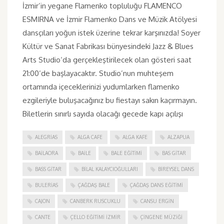
İzmir’in yegane Flamenko topluluğu FLAMENCO
ESMIRNA ve İzmir Flamenko Dans ve Müzik Atölyesi
dansçıları yoğun istek üzerine tekrar karşınızda! Soyer
Kültür ve Sanat Fabrikası bünyesindeki Jazz & Blues
Arts Studio‘da gerçekleştirilecek olan gösteri saat
21:00‘de başlayacaktır. Studio’nun muhteşem
ortamında içeceklerinizi yudumlarken flamenko
ezgileriyle buluşacağınız bu fiestayı sakın kaçırmayın.
Biletlerin sınırlı sayıda olacağı gecede kapı açılışı
ALEGRIAS
ALGA CAFE
ALGA KAFE
ALZAPUA
BAILAORA
BAILE
BALE EĞITIMI
BAS GITAR
BASS GITAR
BILAL KALAYCIOĞULLARI
BIREYSEL DANS
BULERIAS
ÇAĞDAŞ BALE
ÇAĞDAŞ DANS EĞITIMI
CAJON
CANBERK RUSCUKLU
CANSU ERGIN
CANTE
ÇELLO EĞITIMI İZMIR
ÇINGENE MÜZIĞI