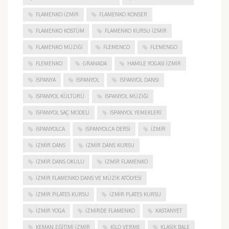
FLAMENKO IZMIR
FLAMENKO KONSER
FLAMENKO KOSTÜM
FLAMENKO KURSU İZMIR
FLAMENKO MÜZIĞI
FLEMENCO
FLEMENGO
FLEMENKO
GRANADA
HAMILE YOGASI İZMIR
ISPANYA
İSPANYOL
İSPANYOL DANSI
İSPANYOL KÜLTÜRÜ
İSPANYOL MÜZIĞI
İSPANYOL SAÇ MODELI
İSPANYOL YEMEKLERI
İSPANYOLCA
İSPANYOLCA DERSI
IZMIR
IZMIR DANS
IZMIR DANS KURSU
IZMIR DANS OKULU
IZMIR FLAMENKO
İZMIR FLAMENKO DANS VE MÜZIK ATÖLYESI
İZMIR PILATES KURSU
İZMIR PLATES KURSU
İZMIR YOGA
IZMIRDE FLAMENKO
KASTANYET
KEMAN EĞITIMI İZMIR
KILO VERME
KLASIK BALE