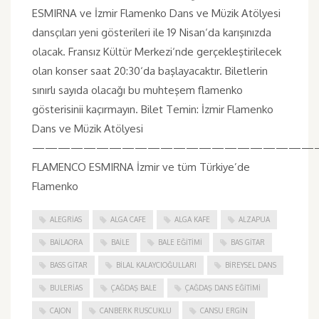
ESMIRNA ve İzmir Flamenko Dans ve Müzik Atölyesi
dansçıları yeni gösterileri ile 19 Nisan‘da karışınızda
olacak. Fransız Kültür Merkezi‘nde gerçekleştirilecek
olan konser saat 20:30‘da başlayacaktır. Biletlerin
sınırlı sayıda olacağı bu muhteşem flamenko
gösterisinii kaçırmayın. Bilet Temin: İzmir Flamenko
Dans ve Müzik Atölyesi
——————————————————————
FLAMENCO ESMIRNA İzmir ve tüm Türkiye’de
Flamenko
ALEGRIAS
ALGA CAFE
ALGA KAFE
ALZAPUA
BAILAORA
BAILE
BALE EĞITIMI
BAS GITAR
BASS GITAR
BILAL KALAYCIOĞULLARI
BIREYSEL DANS
BULERIAS
ÇAĞDAŞ BALE
ÇAĞDAŞ DANS EĞITIMI
CAJON
CANBERK RUSCUKLU
CANSU ERGIN