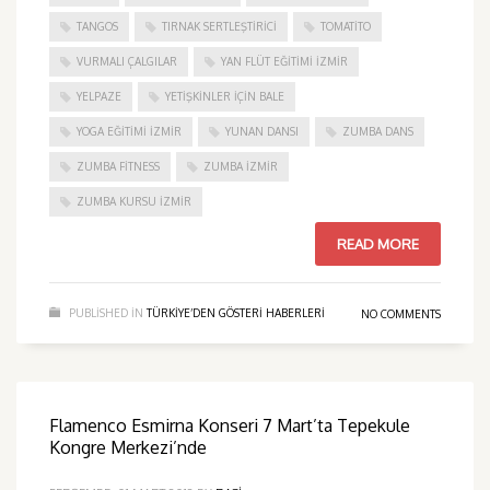
TANGOS
TIRNAK SERTLEŞTIRICI
TOMATITO
VURMALI ÇALGILAR
YAN FLÜT EĞITIMI İZMIR
YELPAZE
YETIŞKINLER IÇIN BALE
YOGA EĞITIMI İZMIR
YUNAN DANSI
ZUMBA DANS
ZUMBA FITNESS
ZUMBA İZMIR
ZUMBA KURSU İZMIR
READ MORE
PUBLISHED IN
TÜRKIYE’DEN GÖSTERI HABERLERI
NO COMMENTS
Flamenco Esmirna Konseri 7 Mart’ta Tepekule
Kongre Merkezi’nde