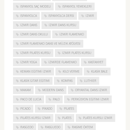
İSPANYOL SAÇ MODELI
İSPANYOL YEMEKLERI
İSPANYOLCA
İSPANYOLCA DERSI
IZMIR
IZMIR DANS
IZMIR DANS KURSU
IZMIR DANS OKULU
IZMIR FLAMENKO
İZMIR FLAMENKO DANS VE MÜZIK ATÖLYESI
İZMIR PILATES KURSU
İZMIR PLATES KURSU
İZMIR YOGA
IZMIRDE FLAMENKO
KASTANYET
KEMAN EĞITIMI İZMIR
KILO VERME
KLASIK BALE
KLASIK GITAR EĞITIMI
KOMPAS
LUTHIER
MAKAM
MODERN DANS
ORYANTAL DANS İZMIR
PACO DE LUCIA
PALO
PERKÜSYON EĞITIMI İZMIR
PICADO
PIKADO
PILATES
PILATES KURSU İZMIR
PLATES
PLATES KURSU İZMIR
RASGEDO
RASGUEDO
RASIME ÖKTEM