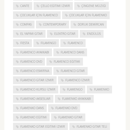
CANTE
ÇELLO EĞITIMI İZMIR
ÇINGENE MÜZIĞI
ÇOCUKLAR IÇIN FLAMENCO
ÇOCUKLAR IÇIN FLAMENKO
COMPAS
CONTEMPORARY
DORUK DEMIRCAN
EL YAPIMI GITAR
ELEKTRO GITAR
ENDÜLÜS
FIESTA
FILAMINGO
FLAMENCO
FLAMENCO AYAKKABI
FLAMENCO DANS
FLAMENCO DVD
FLAMENCO EĞITIMI
FLAMENCO ESMIRNA
FLAMENCO GITAR
FLAMENCO GITAR İZMIR
FLAMENCO IZMIR
FLAMENCO KURSU İZMIR
FLAMENGO
FLAMENKO
FLAMENKO AKSESUAR
FLAMENKO AYAKKABI
FLAMENKO DANS
FLAMENKO DVD
FLAMENKO EĞITIMI
FLAMENKO GITAR
FLAMENKO GITAR EĞITIMI İZMIR
FLAMENKO GITAR TELI