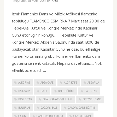
PERŞEMBE, 01 MART 2012
BY
RASI
İzmir Flamenko Dans ve Müzik Atölyesi flamenko
topluluğu FLAMENCO ESMIRNA 7 Mart saat 20:00‘de
Tepekule Kültür ve Kongre Merkezi’nde Kadınlar
Günü etkinliğinin konuğu…. Tepekule Kültür ve
Kongre Merkezi Akdeniz Salonu’nda saat 18:00’de
başlayacak olan Kadınlar Günü’ne özel bu etkinliğe
Flamenko Esmirna grubu, konser ve flamenko dans
gösterisi ile renk katacak. Hepiniz davetlisiniz… Not:
Etkinlik ücretsizdir…
ALEGRIAS
ALGA CAFE
ALGA KAFE
ALZAPUA
BAILAORA
BAILE
BALE EĞITIMI
BAS GITAR
BASS GITAR
BILAL KALAYCIOĞULLARI
BIREYSEL DANS
BULERIAS
ÇAĞDAŞ BALE
ÇAĞDAŞ DANS EĞITIMI
CAJON
CANBERK RUSCUKLU
CANSU ERGIN