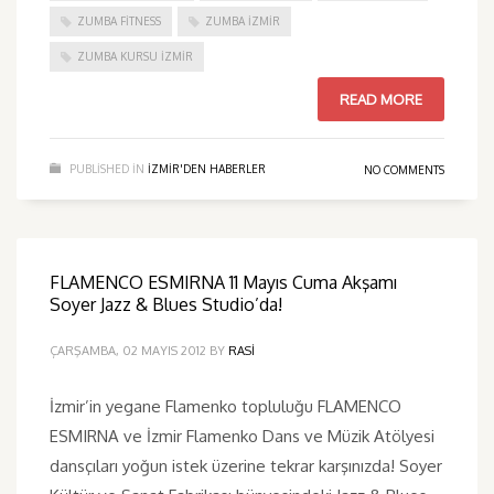
ZUMBA FITNESS
ZUMBA İZMIR
ZUMBA KURSU İZMIR
READ MORE
PUBLISHED IN
IZMIR'DEN HABERLER
NO COMMENTS
FLAMENCO ESMIRNA 11 Mayıs Cuma Akşamı
Soyer Jazz & Blues Studio’da!
ÇARŞAMBA, 02 MAYIS 2012
BY
RASI
İzmir’in yegane Flamenko topluluğu FLAMENCO
ESMIRNA ve İzmir Flamenko Dans ve Müzik Atölyesi
dansçıları yoğun istek üzerine tekrar karşınızda! Soyer