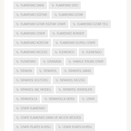
FLAMENKO DANS
FLAMENKO DVD
FLAMENKO EĞITIMI
FLAMENKO GITAR
FLAMENKO GITAR EĞITIMI İZMIR
FLAMENKO GITAR TELI
FLAMENKO IZMIR
FLAMENKO KONSER
FLAMENKO KOSTÜM
FLAMENKO KURSU İZMIR
FLAMENKO MÜZIĞI
FLEMENCO
FLEMENGO
FLEMENKO
GRANADA
HAMILE YOGASI İZMIR
ISPANYA
İSPANYOL
İSPANYOL DANSI
İSPANYOL KÜLTÜRÜ
İSPANYOL MÜZIĞI
İSPANYOL SAÇ MODELI
İSPANYOL YEMEKLERI
İSPANYOLCA
İSPANYOLCA DERSI
IZMIR
IZMIR FLAMENKO
İZMIR FLAMENKO DANS VE MÜZIK ATÖLYESI
İZMIR PILATES KURSU
İZMIR PLATES KURSU