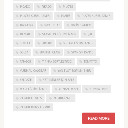
PICADO
PIKADO
PILATES
PILATES KURSU İZMIR
PLATES
PLATES KURSU İZMIR
RASGEDO
RASGUEDO
RASIME ÖKTEM
REMATE
SAKSAFON EĞITIMI İZMIR
ŞAL
SEVILLA
SIRTAKI
SIRTAKI EĞITIMI İZMIR
SOLEA
SPANISH CLASS
SPANISH DANCE
TANGOS
TIRNAK SERTLEŞTIRICI
TOMATITO
VURMALI ÇALGILAR
YAN FLÜT EĞITIMI İZMIR
YELPAZE
YETIŞKINLER IÇIN BALE
YOGA EĞITIMI İZMIR
YUNAN DANSI
ZUMBA DANS
ZUMBA FITNESS
ZUMBA İZMIR
ZUMBA KURSU İZMIR
READ MORE