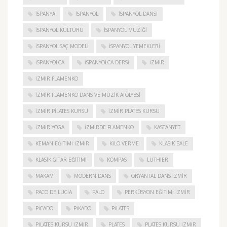
ISPANYA
İSPANYOL
İSPANYOL DANSI
İSPANYOL KÜLTÜRÜ
İSPANYOL MÜZIĞI
İSPANYOL SAÇ MODELI
İSPANYOL YEMEKLERI
İSPANYOLCA
İSPANYOLCA DERSI
IZMIR
IZMIR FLAMENKO
İZMIR FLAMENKO DANS VE MÜZIK ATÖLYESI
İZMIR PILATES KURSU
İZMIR PLATES KURSU
İZMIR YOGA
IZMIRDE FLAMENKO
KASTANYET
KEMAN EĞITIMI İZMIR
KILO VERME
KLASIK BALE
KLASIK GITAR EĞITIMI
KOMPAS
LUTHIER
MAKAM
MODERN DANS
ORYANTAL DANS İZMIR
PACO DE LUCIA
PALO
PERKÜSYON EĞITIMI İZMIR
PICADO
PIKADO
PILATES
PILATES KURSU İZMIR
PLATES
PLATES KURSU İZMIR