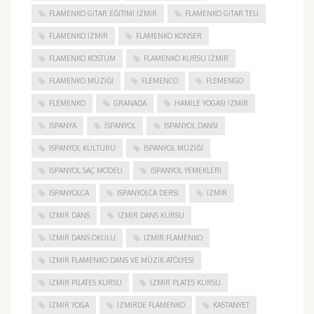
FLAMENKO GITAR EĞITIMI İZMIR
FLAMENKO GITAR TELI
FLAMENKO IZMIR
FLAMENKO KONSER
FLAMENKO KOSTÜM
FLAMENKO KURSU İZMIR
FLAMENKO MÜZIĞI
FLEMENCO
FLEMENGO
FLEMENKO
GRANADA
HAMILE YOGASI İZMIR
ISPANYA
İSPANYOL
İSPANYOL DANSI
İSPANYOL KÜLTÜRÜ
İSPANYOL MÜZIĞI
İSPANYOL SAÇ MODELI
İSPANYOL YEMEKLERI
İSPANYOLCA
İSPANYOLCA DERSI
IZMIR
IZMIR DANS
IZMIR DANS KURSU
IZMIR DANS OKULU
IZMIR FLAMENKO
İZMIR FLAMENKO DANS VE MÜZIK ATÖLYESI
İZMIR PILATES KURSU
İZMIR PLATES KURSU
İZMIR YOGA
IZMIRDE FLAMENKO
KASTANYET