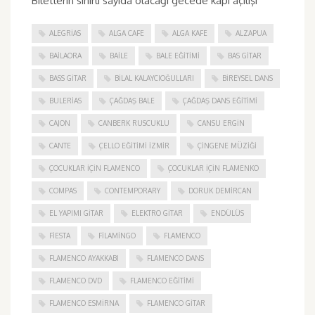
Biletlerin sınırlı sayıda olacağı gecede kapı açılışı
ALEGRIAS
ALGA CAFE
ALGA KAFE
ALZAPUA
BAILAORA
BAILE
BALE EĞITIMI
BAS GITAR
BASS GITAR
BILAL KALAYCIOĞULLARI
BIREYSEL DANS
BULERIAS
ÇAĞDAŞ BALE
ÇAĞDAŞ DANS EĞITIMI
CAJON
CANBERK RUSCUKLU
CANSU ERGIN
CANTE
ÇELLO EĞITIMI İZMIR
ÇINGENE MÜZIĞI
ÇOCUKLAR IÇIN FLAMENCO
ÇOCUKLAR IÇIN FLAMENKO
COMPAS
CONTEMPORARY
DORUK DEMIRCAN
EL YAPIMI GITAR
ELEKTRO GITAR
ENDÜLÜS
FIESTA
FILAMINGO
FLAMENCO
FLAMENCO AYAKKABI
FLAMENCO DANS
FLAMENCO DVD
FLAMENCO EĞITIMI
FLAMENCO ESMIRNA
FLAMENCO GITAR