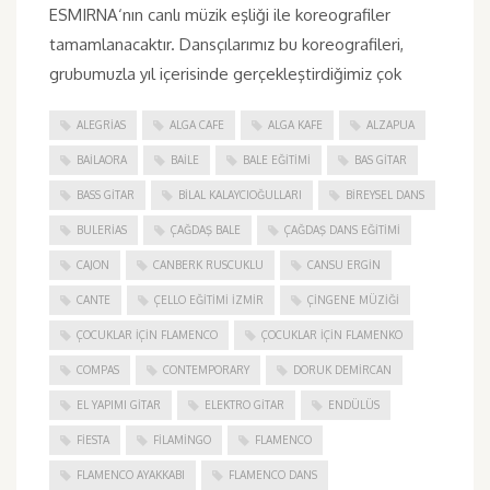
ESMIRNA‘nın canlı müzik eşliği ile koreografiler
tamamlanacaktır. Dansçılarımız bu koreografileri,
grubumuzla yıl içerisinde gerçekleştirdiğimiz çok
ALEGRIAS
ALGA CAFE
ALGA KAFE
ALZAPUA
BAILAORA
BAILE
BALE EĞITIMI
BAS GITAR
BASS GITAR
BILAL KALAYCIOĞULLARI
BIREYSEL DANS
BULERIAS
ÇAĞDAŞ BALE
ÇAĞDAŞ DANS EĞITIMI
CAJON
CANBERK RUSCUKLU
CANSU ERGIN
CANTE
ÇELLO EĞITIMI İZMIR
ÇINGENE MÜZIĞI
ÇOCUKLAR IÇIN FLAMENCO
ÇOCUKLAR IÇIN FLAMENKO
COMPAS
CONTEMPORARY
DORUK DEMIRCAN
EL YAPIMI GITAR
ELEKTRO GITAR
ENDÜLÜS
FIESTA
FILAMINGO
FLAMENCO
FLAMENCO AYAKKABI
FLAMENCO DANS