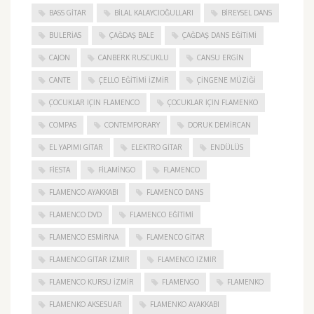
BASS GITAR
BILAL KALAYCIOĞULLARI
BIREYSEL DANS
BULERIAS
ÇAĞDAŞ BALE
ÇAĞDAŞ DANS EĞITIMI
CAJON
CANBERK RUSCUKLU
CANSU ERGIN
CANTE
ÇELLO EĞITIMI İZMIR
ÇINGENE MÜZIĞI
ÇOCUKLAR IÇIN FLAMENCO
ÇOCUKLAR IÇIN FLAMENKO
COMPAS
CONTEMPORARY
DORUK DEMIRCAN
EL YAPIMI GITAR
ELEKTRO GITAR
ENDÜLÜS
FIESTA
FILAMINGO
FLAMENCO
FLAMENCO AYAKKABI
FLAMENCO DANS
FLAMENCO DVD
FLAMENCO EĞITIMI
FLAMENCO ESMIRNA
FLAMENCO GITAR
FLAMENCO GITAR İZMIR
FLAMENCO IZMIR
FLAMENCO KURSU İZMIR
FLAMENGO
FLAMENKO
FLAMENKO AKSESUAR
FLAMENKO AYAKKABI