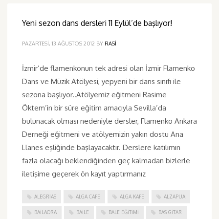
Yeni sezon dans dersleri 11 Eylül’de başlıyor!
PAZARTESI, 13 AĞUSTOS 2012
BY
RASI
İzmir’de flamenkonun tek adresi olan İzmir Flamenko
Dans ve Müzik Atölyesi, yepyeni bir dans sınıfı ile
sezona başlıyor..Atölyemiz eğitmeni Rasime
Öktem’in bir süre eğitim amacıyla Sevilla’da
bulunacak olması nedeniyle dersler, Flamenko Ankara
Derneği eğitmeni ve atölyemizin yakın dostu Ana
Llanes eşliğinde başlayacaktır. Derslere katılımın
fazla olacağı beklendiğinden geç kalmadan bizlerle
iletişime geçerek ön kayıt yaptırmanız
ALEGRIAS
ALGA CAFE
ALGA KAFE
ALZAPUA
BAILAORA
BAILE
BALE EĞITIMI
BAS GITAR