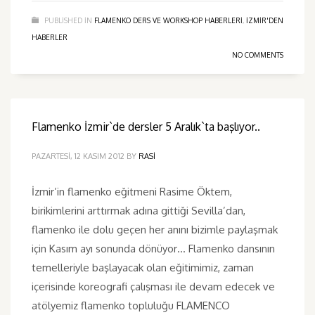
PUBLISHED IN
FLAMENKO DERS VE WORKSHOP HABERLERI
,
IZMIR'DEN
HABERLER
NO COMMENTS
Flamenko İzmir`de dersler 5 Aralık`ta başlıyor..
PAZARTESI, 12 KASIM 2012
BY
RASI
İzmir’in flamenko eğitmeni Rasime Öktem,
birikimlerini arttırmak adına gittiği Sevilla’dan,
flamenko ile dolu geçen her anını bizimle paylaşmak
için Kasım ayı sonunda dönüyor… Flamenko dansının
temelleriyle başlayacak olan eğitimimiz, zaman
içerisinde koreografi çalışması ile devam edecek ve
atölyemiz flamenko topluluğu FLAMENCO