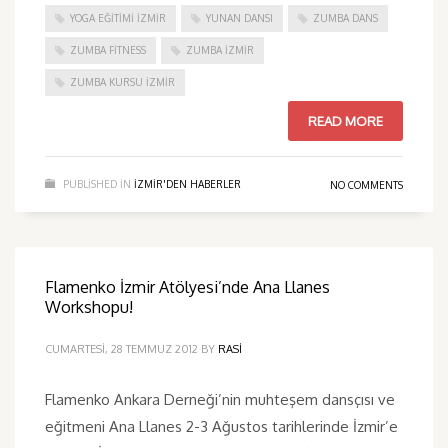
YOGA EĞITIMI İZMIR
YUNAN DANSI
ZUMBA DANS
ZUMBA FITNESS
ZUMBA İZMIR
ZUMBA KURSU İZMIR
READ MORE
PUBLISHED IN
IZMIR'DEN HABERLER
NO COMMENTS
Flamenko İzmir Atölyesi’nde Ana Llanes
Workshopu!
CUMARTESI, 28 TEMMUZ 2012
BY
RASI
Flamenko Ankara Derneği’nin muhteşem dansçısı ve
eğitmeni Ana Llanes 2-3 Ağustos tarihlerinde İzmir’e