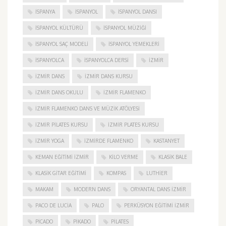
ISPANYA
İSPANYOL
İSPANYOL DANSI
İSPANYOL KÜLTÜRÜ
İSPANYOL MÜZIĞI
İSPANYOL SAÇ MODELI
İSPANYOL YEMEKLERI
İSPANYOLCA
İSPANYOLCA DERSI
IZMIR
IZMIR DANS
IZMIR DANS KURSU
IZMIR DANS OKULU
IZMIR FLAMENKO
İZMIR FLAMENKO DANS VE MÜZIK ATÖLYESI
İZMIR PILATES KURSU
İZMIR PLATES KURSU
İZMIR YOGA
IZMIRDE FLAMENKO
KASTANYET
KEMAN EĞITIMI İZMIR
KILO VERME
KLASIK BALE
KLASIK GITAR EĞITIMI
KOMPAS
LUTHIER
MAKAM
MODERN DANS
ORYANTAL DANS İZMIR
PACO DE LUCIA
PALO
PERKÜSYON EĞITIMI İZMIR
PICADO
PIKADO
PILATES