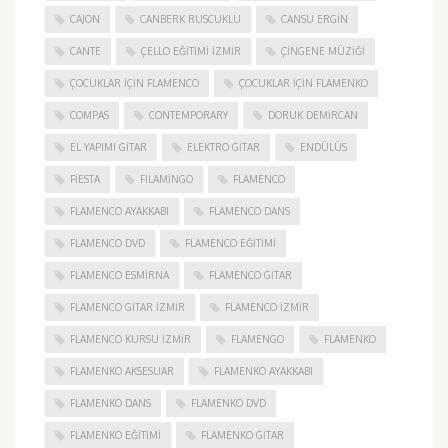
CAJON
CANBERK RUSCUKLU
CANSU ERGIN
CANTE
ÇELLO EĞITIMI İZMIR
ÇINGENE MÜZIĞI
ÇOCUKLAR IÇIN FLAMENCO
ÇOCUKLAR IÇIN FLAMENKO
COMPAS
CONTEMPORARY
DORUK DEMIRCAN
EL YAPIMI GITAR
ELEKTRO GITAR
ENDÜLÜS
FIESTA
FILAMINGO
FLAMENCO
FLAMENCO AYAKKABI
FLAMENCO DANS
FLAMENCO DVD
FLAMENCO EĞITIMI
FLAMENCO ESMIRNA
FLAMENCO GITAR
FLAMENCO GITAR İZMIR
FLAMENCO IZMIR
FLAMENCO KURSU İZMIR
FLAMENGO
FLAMENKO
FLAMENKO AKSESUAR
FLAMENKO AYAKKABI
FLAMENKO DANS
FLAMENKO DVD
FLAMENKO EĞITIMI
FLAMENKO GITAR