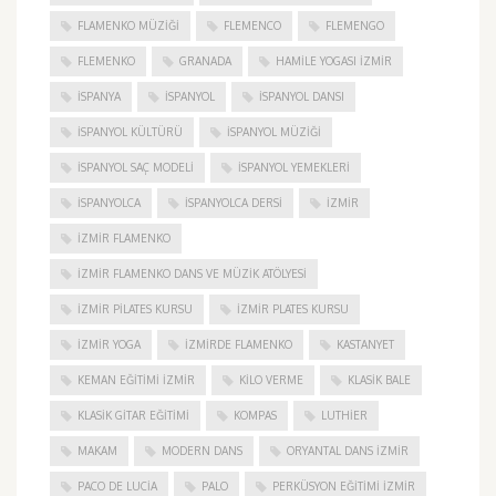
FLAMENKO MÜZIĞI
FLEMENCO
FLEMENGO
FLEMENKO
GRANADA
HAMILE YOGASI İZMIR
ISPANYA
İSPANYOL
İSPANYOL DANSI
İSPANYOL KÜLTÜRÜ
İSPANYOL MÜZIĞI
İSPANYOL SAÇ MODELI
İSPANYOL YEMEKLERI
İSPANYOLCA
İSPANYOLCA DERSI
IZMIR
IZMIR FLAMENKO
İZMIR FLAMENKO DANS VE MÜZIK ATÖLYESI
İZMIR PILATES KURSU
İZMIR PLATES KURSU
İZMIR YOGA
IZMIRDE FLAMENKO
KASTANYET
KEMAN EĞITIMI İZMIR
KILO VERME
KLASIK BALE
KLASIK GITAR EĞITIMI
KOMPAS
LUTHIER
MAKAM
MODERN DANS
ORYANTAL DANS İZMIR
PACO DE LUCIA
PALO
PERKÜSYON EĞITIMI İZMIR