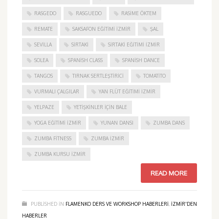
RASGEDO
RASGUEDO
RASIME ÖKTEM
REMATE
SAKSAFON EĞITIMI İZMIR
ŞAL
SEVILLA
SIRTAKI
SIRTAKI EĞITIMI İZMIR
SOLEA
SPANISH CLASS
SPANISH DANCE
TANGOS
TIRNAK SERTLEŞTIRICI
TOMATITO
VURMALI ÇALGILAR
YAN FLÜT EĞITIMI İZMIR
YELPAZE
YETIŞKINLER IÇIN BALE
YOGA EĞITIMI İZMIR
YUNAN DANSI
ZUMBA DANS
ZUMBA FITNESS
ZUMBA İZMIR
ZUMBA KURSU İZMIR
READ MORE
PUBLISHED IN
FLAMENKO DERS VE WORKSHOP HABERLERI
,
IZMIR'DEN
HABERLER