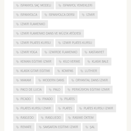
İSPANYOL SAÇ MODELI
İSPANYOL YEMEKLERI
İSPANYOLCA
İSPANYOLCA DERSI
IZMIR
IZMIR FLAMENKO
İZMIR FLAMENKO DANS VE MÜZIK ATÖLYESI
İZMIR PILATES KURSU
İZMIR PLATES KURSU
İZMIR YOGA
IZMIRDE FLAMENKO
KASTANYET
KEMAN EĞITIMI İZMIR
KILO VERME
KLASIK BALE
KLASIK GITAR EĞITIMI
KOMPAS
LUTHIER
MAKAM
MODERN DANS
ORYANTAL DANS İZMIR
PACO DE LUCIA
PALO
PERKÜSYON EĞITIMI İZMIR
PICADO
PIKADO
PILATES
PILATES KURSU İZMIR
PLATES
PLATES KURSU İZMIR
RASGEDO
RASGUEDO
RASIME ÖKTEM
REMATE
SAKSAFON EĞITIMI İZMIR
ŞAL