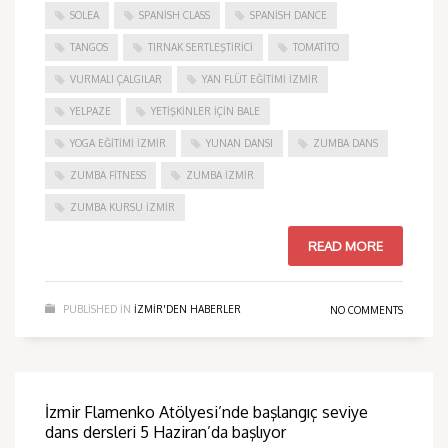
SOLEA
SPANISH CLASS
SPANISH DANCE
TANGOS
TIRNAK SERTLEŞTIRICI
TOMATITO
VURMALI ÇALGILAR
YAN FLÜT EĞITIMI İZMIR
YELPAZE
YETIŞKINLER IÇIN BALE
YOGA EĞITIMI İZMIR
YUNAN DANSI
ZUMBA DANS
ZUMBA FITNESS
ZUMBA İZMIR
ZUMBA KURSU İZMIR
READ MORE
PUBLISHED IN
IZMIR'DEN HABERLER
NO COMMENTS
İzmir Flamenko Atölyesi’nde başlangıç seviye
dans dersleri 5 Haziran’da başlıyor