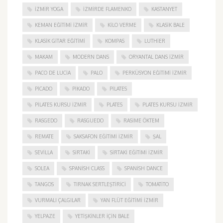
İZMIR YOGA
IZMIRDE FLAMENKO
KASTANYET
KEMAN EĞITIMI İZMIR
KILO VERME
KLASIK BALE
KLASIK GITAR EĞITIMI
KOMPAS
LUTHIER
MAKAM
MODERN DANS
ORYANTAL DANS İZMIR
PACO DE LUCIA
PALO
PERKÜSYON EĞITIMI İZMIR
PICADO
PIKADO
PILATES
PILATES KURSU İZMIR
PLATES
PLATES KURSU İZMIR
RASGEDO
RASGUEDO
RASIME ÖKTEM
REMATE
SAKSAFON EĞITIMI İZMIR
ŞAL
SEVILLA
SIRTAKI
SIRTAKI EĞITIMI İZMIR
SOLEA
SPANISH CLASS
SPANISH DANCE
TANGOS
TIRNAK SERTLEŞTIRICI
TOMATITO
VURMALI ÇALGILAR
YAN FLÜT EĞITIMI İZMIR
YELPAZE
YETIŞKINLER IÇIN BALE