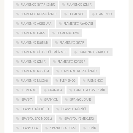
FLAMENCO GITAR İZMIR
FLAMENCO IZMIR
FLAMENCO KURSU İZMIR
FLAMENGO
FLAMENKO
FLAMENKO AKSESUAR
FLAMENKO AYAKKABI
FLAMENKO DANS
FLAMENKO DVD
FLAMENKO EĞITIMI
FLAMENKO GITAR
FLAMENKO GITAR EĞITIMI İZMIR
FLAMENKO GITAR TELI
FLAMENKO IZMIR
FLAMENKO KONSER
FLAMENKO KOSTÜM
FLAMENKO KURSU İZMIR
FLAMENKO MÜZIĞI
FLEMENCO
FLEMENGO
FLEMENKO
GRANADA
HAMILE YOGASI İZMIR
ISPANYA
İSPANYOL
İSPANYOL DANSI
İSPANYOL KÜLTÜRÜ
İSPANYOL MÜZIĞI
İSPANYOL SAÇ MODELI
İSPANYOL YEMEKLERI
İSPANYOLCA
İSPANYOLCA DERSI
IZMIR