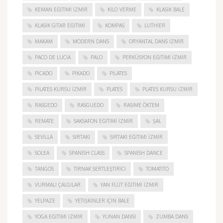
KEMAN EĞITIMI İZMIR
KILO VERME
KLASIK BALE
KLASIK GITAR EĞITIMI
KOMPAS
LUTHIER
MAKAM
MODERN DANS
ORYANTAL DANS İZMIR
PACO DE LUCIA
PALO
PERKÜSYON EĞITIMI İZMIR
PICADO
PIKADO
PILATES
PILATES KURSU İZMIR
PLATES
PLATES KURSU İZMIR
RASGEDO
RASGUEDO
RASIME ÖKTEM
REMATE
SAKSAFON EĞITIMI İZMIR
ŞAL
SEVILLA
SIRTAKI
SIRTAKI EĞITIMI İZMIR
SOLEA
SPANISH CLASS
SPANISH DANCE
TANGOS
TIRNAK SERTLEŞTIRICI
TOMATITO
VURMALI ÇALGILAR
YAN FLÜT EĞITIMI İZMIR
YELPAZE
YETIŞKINLER IÇIN BALE
YOGA EĞITIMI İZMIR
YUNAN DANSI
ZUMBA DANS