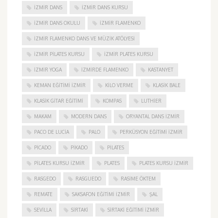
IZMIR DANS
IZMIR DANS KURSU
IZMIR DANS OKULU
IZMIR FLAMENKO
İZMIR FLAMENKO DANS VE MÜZIK ATÖLYESI
İZMIR PILATES KURSU
İZMIR PLATES KURSU
İZMIR YOGA
IZMIRDE FLAMENKO
KASTANYET
KEMAN EĞITIMI İZMIR
KILO VERME
KLASIK BALE
KLASIK GITAR EĞITIMI
KOMPAS
LUTHIER
MAKAM
MODERN DANS
ORYANTAL DANS İZMIR
PACO DE LUCIA
PALO
PERKÜSYON EĞITIMI İZMIR
PICADO
PIKADO
PILATES
PILATES KURSU İZMIR
PLATES
PLATES KURSU İZMIR
RASGEDO
RASGUEDO
RASIME ÖKTEM
REMATE
SAKSAFON EĞITIMI İZMIR
ŞAL
SEVILLA
SIRTAKI
SIRTAKI EĞITIMI İZMIR