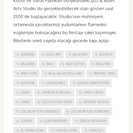
Kültür ve Sanat Fabrikası bünyesindeki Jazz & Blues
Arts Studio‘da gerçekleştirilecek olan gösteri saat
21:00‘de başlayacaktır. Studio’nun muhteşem
ortamında içeceklerinizi yudumlarken flamenko
ezgileriyle buluşacağınız bu fiestayı sakın kaçırmayın.
Biletlerin sınırlı sayıda olacağı gecede kapı açılışı
ALEGRIAS
ALGA CAFE
ALGA KAFE
ALZAPUA
BAILAORA
BAILE
BALE EĞITIMI
BAS GITAR
BASS GITAR
BILAL KALAYCIOĞULLARI
BIREYSEL DANS
BULERIAS
ÇAĞDAŞ BALE
ÇAĞDAŞ DANS EĞITIMI
CAJON
CANBERK RUSCUKLU
CANSU ERGIN
CANTE
ÇELLO EĞITIMI İZMIR
ÇINGENE MÜZIĞI
ÇOCUKLAR IÇIN FLAMENCO
ÇOCUKLAR IÇIN FLAMENKO
COMPAS
CONTEMPORARY
DORUK DEMIRCAN
EL YAPIMI GITAR
ELEKTRO GITAR
ENDÜLÜS