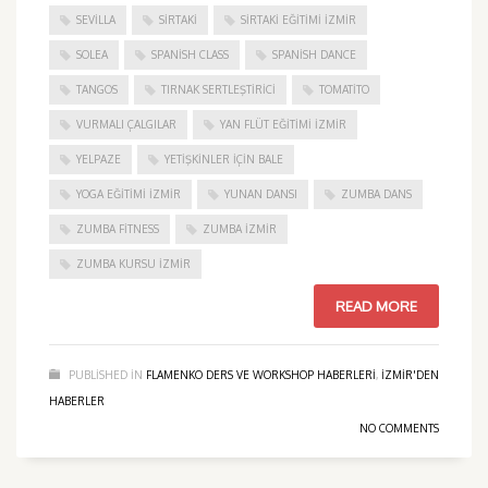
SEVILLA
SIRTAKI
SIRTAKI EĞITIMI İZMIR
SOLEA
SPANISH CLASS
SPANISH DANCE
TANGOS
TIRNAK SERTLEŞTIRICI
TOMATITO
VURMALI ÇALGILAR
YAN FLÜT EĞITIMI İZMIR
YELPAZE
YETIŞKINLER IÇIN BALE
YOGA EĞITIMI İZMIR
YUNAN DANSI
ZUMBA DANS
ZUMBA FITNESS
ZUMBA İZMIR
ZUMBA KURSU İZMIR
READ MORE
PUBLISHED IN
FLAMENKO DERS VE WORKSHOP HABERLERI
,
IZMIR'DEN
HABERLER
NO COMMENTS