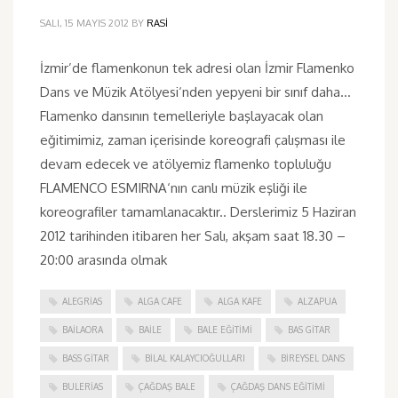
SALI, 15 MAYIS 2012
BY
RASI
İzmir’de flamenkonun tek adresi olan İzmir Flamenko
Dans ve Müzik Atölyesi‘nden yepyeni bir sınıf daha…
Flamenko dansının temelleriyle başlayacak olan
eğitimimiz, zaman içerisinde koreografi çalışması ile
devam edecek ve atölyemiz flamenko topluluğu
FLAMENCO ESMIRNA‘nın canlı müzik eşliği ile
koreografiler tamamlanacaktır.. Derslerimiz 5 Haziran
2012 tarihinden itibaren her Salı, akşam saat 18.30 –
20:00 arasında olmak
ALEGRIAS
ALGA CAFE
ALGA KAFE
ALZAPUA
BAILAORA
BAILE
BALE EĞITIMI
BAS GITAR
BASS GITAR
BILAL KALAYCIOĞULLARI
BIREYSEL DANS
BULERIAS
ÇAĞDAŞ BALE
ÇAĞDAŞ DANS EĞITIMI