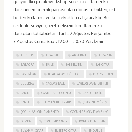
geliyor. İki günlük workshop süresince, flamenko
dansının en önemli parçası olan dönüş teknikleri, üst
beden kullanımı ve kol teknikleri çalışılacaktır. Bu
nedenle seviye gözetmeksizin tüm flamenko
dansçıları katılabilirler. Tarih: 2 Ağustos Perşembe –
3 Ağustos Cuma Saat: 19:00 – 20:30 Yer: İzmir
ALEGRIAS
ALGA CAFE
ALGA KAFE
ALZAPUA
BAILAORA
BAILE
BALE EĞITIMI
BAS GITAR
BASS GITAR
BILAL KALAYCIOĞULLARI
BIREYSEL DANS
BULERIAS
ÇAĞDAŞ BALE
ÇAĞDAŞ DANS EĞITIMI
CAJON
CANBERK RUSCUKLU
CANSU ERGIN
CANTE
ÇELLO EĞITIMI İZMIR
ÇINGENE MÜZIĞI
ÇOCUKLAR IÇIN FLAMENCO
ÇOCUKLAR IÇIN FLAMENKO
COMPAS
CONTEMPORARY
DORUK DEMIRCAN
EL YAPIMI GITAR
ELEKTRO GITAR
ENDÜLÜS