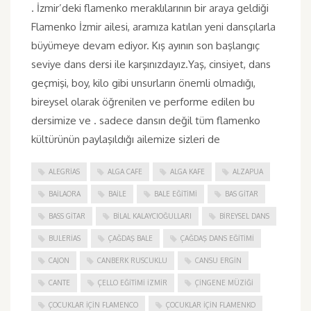
. İzmir’deki flamenko meraklılarının bir araya geldiği
Flamenko İzmir ailesi, aramıza katılan yeni dansçılarla
büyümeye devam ediyor. Kış ayının son başlangıç
seviye dans dersi ile karşınızdayız.Yaş, cinsiyet, dans
geçmişi, boy, kilo gibi unsurların önemli olmadığı,
bireysel olarak öğrenilen ve performe edilen bu
dersimize ve . sadece dansın değil tüm flamenko
kültürünün paylaşıldığı ailemize sizleri de
ALEGRIAS
ALGA CAFE
ALGA KAFE
ALZAPUA
BAILAORA
BAILE
BALE EĞITIMI
BAS GITAR
BASS GITAR
BILAL KALAYCIOĞULLARI
BIREYSEL DANS
BULERIAS
ÇAĞDAŞ BALE
ÇAĞDAŞ DANS EĞITIMI
CAJON
CANBERK RUSCUKLU
CANSU ERGIN
CANTE
ÇELLO EĞITIMI İZMIR
ÇINGENE MÜZIĞI
ÇOCUKLAR IÇIN FLAMENCO
ÇOCUKLAR IÇIN FLAMENKO