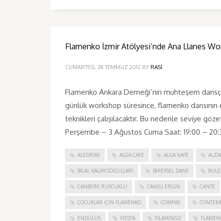
Flamenko İzmir Atölyesi’nde Ana Llanes Wo
CUMARTESI, 28 TEMMUZ 2012
BY
RASI
Flamenko Ankara Derneği’nin muhteşem dansçısı 
günlük workshop süresince, flamenko dansının e
teknikleri çalışılacaktır. Bu nedenle seviye göze
Perşembe – 3 Ağustos Cuma Saat: 19:00 – 20:3
ALEGRIAS
ALGA CAFE
ALGA KAFE
ALZA
BILAL KALAYCIOĞULLARI
BIREYSEL DANS
BULE
CANBERK RUSCUKLU
CANSU ERGIN
CANTE
ÇOCUKLAR IÇIN FLAMENKO
COMPAS
CONTEM
ENDÜLÜS
FIESTA
FILAMINGO
FLAMEN