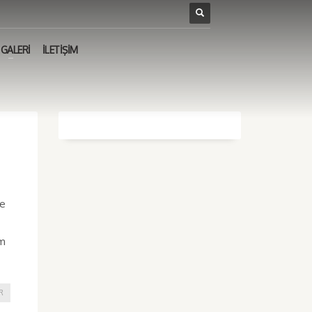
GALERİ
İLETİŞİM
ye
üm
R