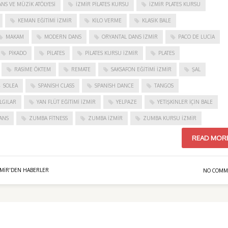
NS VE MÜZIK ATÖLYESI
İZMIR PILATES KURSU
İZMIR PLATES KURSU
KEMAN EĞITIMI İZMIR
KILO VERME
KLASIK BALE
MAKAM
MODERN DANS
ORYANTAL DANS İZMIR
PACO DE LUCIA
PIKADO
PILATES
PILATES KURSU İZMIR
PLATES
RASIME ÖKTEM
REMATE
SAKSAFON EĞITIMI İZMIR
ŞAL
SOLEA
SPANISH CLASS
SPANISH DANCE
TANGOS
LGILAR
YAN FLÜT EĞITIMI İZMIR
YELPAZE
YETIŞKINLER IÇIN BALE
ANS
ZUMBA FITNESS
ZUMBA İZMIR
ZUMBA KURSU İZMIR
READ MOR
ZMIR'DEN HABERLER
NO COMM