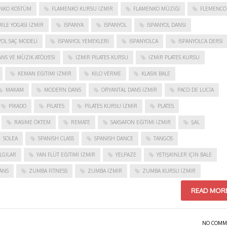
NKO KOSTÜM
FLAMENKO KURSU İZMIR
FLAMENKO MÜZIĞI
FLEMENCO
ILE YOGASI İZMIR
ISPANYA
İSPANYOL
İSPANYOL DANSI
YOL SAÇ MODELI
İSPANYOL YEMEKLERI
İSPANYOLCA
İSPANYOLCA DERSI
NS VE MÜZIK ATÖLYESI
İZMIR PILATES KURSU
İZMIR PLATES KURSU
KEMAN EĞITIMI İZMIR
KILO VERME
KLASIK BALE
MAKAM
MODERN DANS
ORYANTAL DANS İZMIR
PACO DE LUCIA
PIKADO
PILATES
PILATES KURSU İZMIR
PLATES
RASIME ÖKTEM
REMATE
SAKSAFON EĞITIMI İZMIR
ŞAL
SOLEA
SPANISH CLASS
SPANISH DANCE
TANGOS
LGILAR
YAN FLÜT EĞITIMI İZMIR
YELPAZE
YETIŞKINLER IÇIN BALE
ANS
ZUMBA FITNESS
ZUMBA İZMIR
ZUMBA KURSU İZMIR
READ MOR
NO COMM