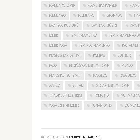
FLAMENKO IZMIR
FLAMENKO KONSER
FLAME
FLEMENGO
FLEMENKO
GRANADA
HAM
İSPANYOL KÜLTÜRÜ
İSPANYOL MÜZIĞI
İSPAN
IZMIR
IZMIR FLAMENKO
İZMIR FLAMENKO DA
İZMIR YOGA
IZMIRDE FLAMENKO
KASTANYET
KLASIK GITAR EĞITIMI
KOMPAS
LUTHIER
PALO
PERKÜSYON EĞITIMI İZMIR
PICADO
PLATES KURSU İZMIR
RASGEDO
RASGUEDO
SEVILLA
SIRTAKI
SIRTAKI EĞITIMI İZMIR
TIRNAK SERTLEŞTIRICI
TOMATITO
VURMALI ÇA
YOGA EĞITIMI İZMIR
YUNAN DANSI
ZUMBA D
PUBLISHED IN
IZMIR'DEN HABERLER