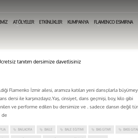
EMİZ
ATÖLYELER
ETKİNLİKLER
KUMPANYA
FLAMENCO ESMIRNA
retsiz tanıtım dersimize davetlisiniz
eldiği Flamenko İzmir ailesi, aramıza katılan yeni dansçılarla büyüme
s dersi ile karşınızdayız.Yaş, cinsiyet, dans geçmişi, boy, kilo gibi
renilen ve performe edilen bu dersimize ve . sadece dansın değil t
i de
PUA
BAILAORA
BAILE
BALE EĞITIMI
BAS GITAR
BASS GITA