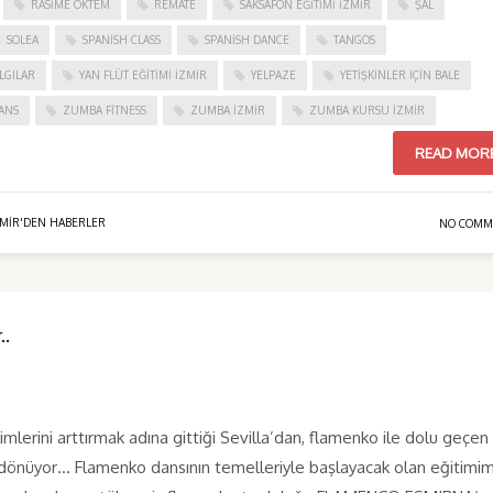
RASIME ÖKTEM
REMATE
SAKSAFON EĞITIMI İZMIR
ŞAL
SOLEA
SPANISH CLASS
SPANISH DANCE
TANGOS
LGILAR
YAN FLÜT EĞITIMI İZMIR
YELPAZE
YETIŞKINLER IÇIN BALE
ANS
ZUMBA FITNESS
ZUMBA İZMIR
ZUMBA KURSU İZMIR
READ MOR
ZMIR'DEN HABERLER
NO COMM
..
mlerini arttırmak adına gittiği Sevilla’dan, flamenko ile dolu geçen
 dönüyor… Flamenko dansının temelleriyle başlayacak olan eğitimim