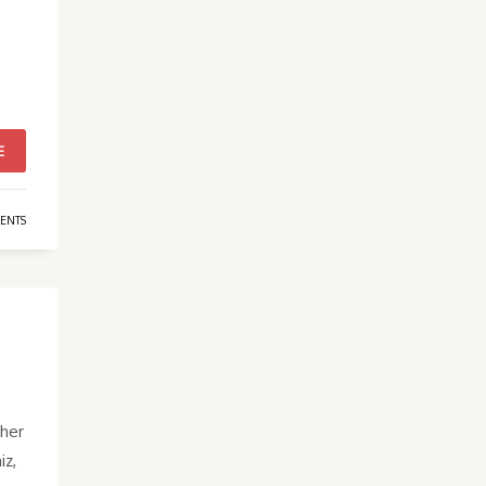
E
ENTS
 her
iz,