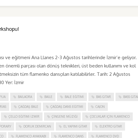
rkshopu!
ve eğitmeni Ana Llanes 2-3 Ağustos tarihlerinde İzmir’e geliyor. 
n önemli parçası olan dönüş teknikleri, üst beden kullanımı ve kol
tmeksizin tüm flamenko dansçıları katılabilirler. Tarih: 2 Ağustos
0 Yer: İzmir
PUA
BAILAORA
BAILE
BALE EĞITIMI
BAS GITAR
BASS GITA
RIAS
ÇAĞDAŞ BALE
ÇAĞDAŞ DANS EĞITIMI
CAJON
ÇELLO EĞITIMI İZMIR
ÇINGENE MÜZIĞI
ÇOCUKLAR IÇIN FLAMENCO
PORARY
DORUK DEMIRCAN
EL YAPIMI GITAR
ELEKTRO GITAR
CO
FLAMENCO AYAKKABI
FLAMENCO DANS
FLAMENCO DVD