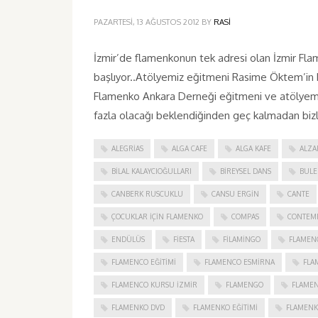
PAZARTESI, 13 AĞUSTOS 2012
BY
RASI
İzmir’de flamenkonun tek adresi olan İzmir Flam
başlıyor..Atölyemiz eğitmeni Rasime Öktem’in b
Flamenko Ankara Derneği eğitmeni ve atölyemizi
fazla olacağı beklendiğinden geç kalmadan bizl
ALEGRIAS
ALGA CAFE
ALGA KAFE
ALZA
BILAL KALAYCIOĞULLARI
BIREYSEL DANS
BULE
CANBERK RUSCUKLU
CANSU ERGIN
CANTE
ÇOCUKLAR IÇIN FLAMENKO
COMPAS
CONTEM
ENDÜLÜS
FIESTA
FILAMINGO
FLAMEN
FLAMENCO EĞITIMI
FLAMENCO ESMIRNA
FLA
FLAMENCO KURSU İZMIR
FLAMENGO
FLAME
FLAMENKO DVD
FLAMENKO EĞITIMI
FLAMENK