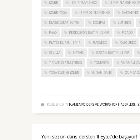
IZMIR
IZMIR FLAMENKO
İZMIR FLAMENKO DA
İZMIR YOGA
IZMIRDE FLAMENKO
KASTANYET
KLASIK GITAR EĞITIMI
KOMPAS
LUTHIER
PALO
PERKÜSYON EĞITIMI İZMIR
PICADO
PLATES KURSU İZMIR
RASGEDO
RASGUEDO
SEVILLA
SIRTAKI
SIRTAKI EĞITIMI İZMIR
TIRNAK SERTLEŞTIRICI
TOMATITO
VURMALI ÇA
YOGA EĞITIMI İZMIR
YUNAN DANSI
ZUMBA D
PUBLISHED IN
FLAMENKO DERS VE WORKSHOP HABERLERI
,
I
Yeni sezon dans dersleri 11 Eylül’de başlıyor!