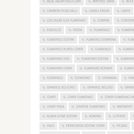
BILAL KALAYCIOĞULLARI
BIREYSEL DANS
BULE
CANBERK RUSCUKLU
CANSU ERGIN
CANTE
ÇOCUKLAR IÇIN FLAMENKO
COMPAS
CONTEM
ENDÜLÜS
FIESTA
FILAMINGO
FLAMEN
FLAMENCO EĞITIMI
FLAMENCO ESMIRNA
FLA
FLAMENCO KURSU İZMIR
FLAMENGO
FLAME
FLAMENKO DVD
FLAMENKO EĞITIMI
FLAMENK
FLAMENKO IZMIR
FLAMENKO KONSER
FLAME
FLEMENGO
FLEMENKO
GRANADA
HAM
İSPANYOL KÜLTÜRÜ
İSPANYOL MÜZIĞI
İSPAN
IZMIR
IZMIR FLAMENKO
İZMIR FLAMENKO DA
İZMIR YOGA
IZMIRDE FLAMENKO
KASTANYET
KLASIK GITAR EĞITIMI
KOMPAS
LUTHIER
PALO
PERKÜSYON EĞITIMI İZMIR
PICADO