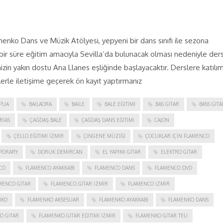
enko Dans ve Müzik Atölyesi, yepyeni bir dans sınıfı ile sezona
ir süre eğitim amacıyla Sevilla’da bulunacak olması nedeniyle ders
n yakın dostu Ana Llanes eşliğinde başlayacaktır. Derslere katılım
erle iletişime geçerek ön kayıt yaptırmanız
PUA
BAILAORA
BAILE
BALE EĞITIMI
BAS GITAR
BASS GITA
RIAS
ÇAĞDAŞ BALE
ÇAĞDAŞ DANS EĞITIMI
CAJON
ÇELLO EĞITIMI İZMIR
ÇINGENE MÜZIĞI
ÇOCUKLAR IÇIN FLAMENCO
PORARY
DORUK DEMIRCAN
EL YAPIMI GITAR
ELEKTRO GITAR
CO
FLAMENCO AYAKKABI
FLAMENCO DANS
FLAMENCO DVD
MENCO GITAR
FLAMENCO GITAR İZMIR
FLAMENCO IZMIR
NKO
FLAMENKO AKSESUAR
FLAMENKO AYAKKABI
FLAMENKO DANS
O GITAR
FLAMENKO GITAR EĞITIMI İZMIR
FLAMENKO GITAR TELI