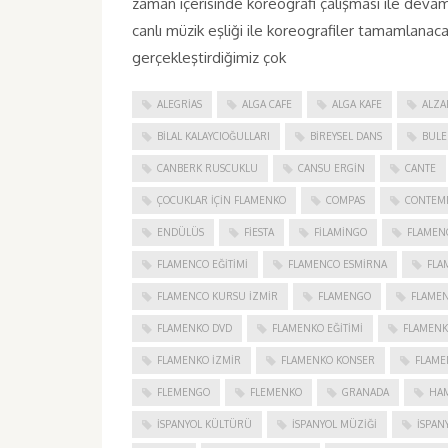
zaman içerisinde koreografi çalışması ile d
canlı müzik eşliği ile koreografiler tamamlanacak
gerçekleştirdiğimiz çok
ALEGRIAS
ALGA CAFE
ALGA KAFE
ALZA
BILAL KALAYCIOĞULLARI
BIREYSEL DANS
BULE
CANBERK RUSCUKLU
CANSU ERGIN
CANTE
ÇOCUKLAR IÇIN FLAMENKO
COMPAS
CONTEM
ENDÜLÜS
FIESTA
FILAMINGO
FLAMEN
FLAMENCO EĞITIMI
FLAMENCO ESMIRNA
FLA
FLAMENCO KURSU İZMIR
FLAMENGO
FLAME
FLAMENKO DVD
FLAMENKO EĞITIMI
FLAMENK
FLAMENKO IZMIR
FLAMENKO KONSER
FLAME
FLEMENGO
FLEMENKO
GRANADA
HAM
İSPANYOL KÜLTÜRÜ
İSPANYOL MÜZIĞI
İSPAN