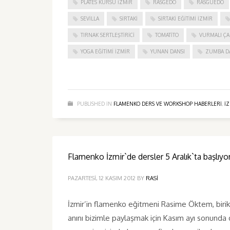
PLATES KURSU İZMIR
RASGEDO
RASGUEDO
SEVILLA
SIRTAKI
SIRTAKI EĞITIMI İZMIR
TIRNAK SERTLEŞTIRICI
TOMATITO
VURMALI ÇA
YOGA EĞITIMI İZMIR
YUNAN DANSI
ZUMBA D
PUBLISHED IN
FLAMENKO DERS VE WORKSHOP HABERLERI
,
I
Flamenko İzmir`de dersler 5 Aralık`ta başlıyor
PAZARTESI, 12 KASIM 2012
BY
RASI
İzmir’in flamenko eğitmeni Rasime Öktem, biriki
anını bizimle paylaşmak için Kasım ayı sonunda