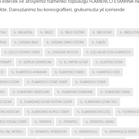
evam edecek ve atölyemiz flamenko topluluğu FLAMENCO ESMIRNA‘nı
tır. Dansçılarımız bu koreografileri, grubumuzla yıl içerisinde
PUA
BAILAORA
BAILE
BALE EĞITIMI
BAS GITAR
BASS GITA
RIAS
ÇAĞDAŞ BALE
ÇAĞDAŞ DANS EĞITIMI
CAJON
ÇELLO EĞITIMI İZMIR
ÇINGENE MÜZIĞI
ÇOCUKLAR IÇIN FLAMENCO
PORARY
DORUK DEMIRCAN
EL YAPIMI GITAR
ELEKTRO GITAR
CO
FLAMENCO AYAKKABI
FLAMENCO DANS
FLAMENCO DVD
MENCO GITAR
FLAMENCO GITAR İZMIR
FLAMENCO IZMIR
NKO
FLAMENKO AKSESUAR
FLAMENKO AYAKKABI
FLAMENKO DANS
O GITAR
FLAMENKO GITAR EĞITIMI İZMIR
FLAMENKO GITAR TELI
NKO KOSTÜM
FLAMENKO KURSU İZMIR
FLAMENKO MÜZIĞI
FLEMENCO
ILE YOGASI İZMIR
ISPANYA
İSPANYOL
İSPANYOL DANSI
YOL SAÇ MODELI
İSPANYOL YEMEKLERI
İSPANYOLCA
İSPANYOLCA DERSI