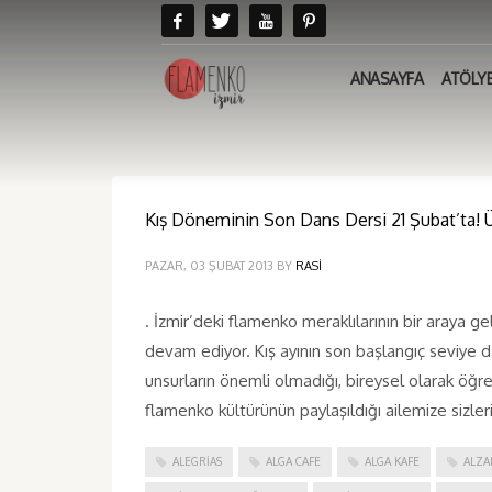
ANASAYFA
ATÖLY
Kış Döneminin Son Dans Dersi 21 Şubat’ta! Üc
PAZAR, 03 ŞUBAT 2013
BY
RASI
. İzmir’deki flamenko meraklılarının bir araya g
devam ediyor. Kış ayının son başlangıç seviye dan
unsurların önemli olmadığı, bireysel olarak öğ
flamenko kültürünün paylaşıldığı ailemize sizler
ALEGRIAS
ALGA CAFE
ALGA KAFE
ALZA