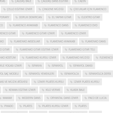
RIAS
ÇAĞDAŞ BALE
ÇAĞDAŞ DANS EĞITIMI
CAJON
ÇELLO EĞITIMI İZMIR
ÇINGENE MÜZIĞI
ÇOCUKLAR IÇIN FLAMENCO
PORARY
DORUK DEMIRCAN
EL YAPIMI GITAR
ELEKTRO GITAR
CO
FLAMENCO AYAKKABI
FLAMENCO DANS
FLAMENCO DVD
MENCO GITAR
FLAMENCO GITAR İZMIR
FLAMENCO IZMIR
NKO
FLAMENKO AKSESUAR
FLAMENKO AYAKKABI
FLAMENKO DANS
O GITAR
FLAMENKO GITAR EĞITIMI İZMIR
FLAMENKO GITAR TELI
NKO KOSTÜM
FLAMENKO KURSU İZMIR
FLAMENKO MÜZIĞI
FLEMENCO
ILE YOGASI İZMIR
ISPANYA
İSPANYOL
İSPANYOL DANSI
YOL SAÇ MODELI
İSPANYOL YEMEKLERI
İSPANYOLCA
İSPANYOLCA DERSI
NS VE MÜZIK ATÖLYESI
İZMIR PILATES KURSU
İZMIR PLATES KURSU
KEMAN EĞITIMI İZMIR
KILO VERME
KLASIK BALE
MAKAM
MODERN DANS
ORYANTAL DANS İZMIR
PACO DE LUCIA
PIKADO
PILATES
PILATES KURSU İZMIR
PLATES