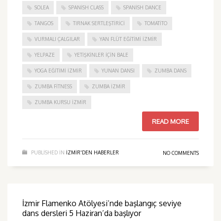
SOLEA
SPANISH CLASS
SPANISH DANCE
TANGOS
TIRNAK SERTLEŞTIRICI
TOMATITO
VURMALI ÇALGILAR
YAN FLÜT EĞITIMI İZMIR
YELPAZE
YETIŞKINLER IÇIN BALE
YOGA EĞITIMI İZMIR
YUNAN DANSI
ZUMBA DANS
ZUMBA FITNESS
ZUMBA İZMIR
ZUMBA KURSU İZMIR
READ MORE
PUBLISHED IN
IZMIR'DEN HABERLER
NO COMMENTS
İzmir Flamenko Atölyesi’nde başlangıç seviye
dans dersleri 5 Haziran’da başlıyor