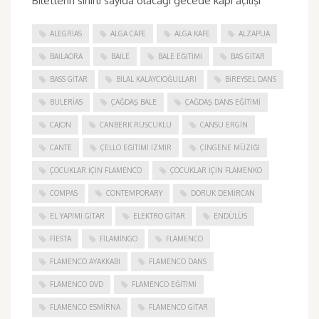
Biletlerin sınırlı sayıda olacağı gecede kapı açılışı
ALEGRIAS
ALGA CAFE
ALGA KAFE
ALZAPUA
BAILAORA
BAILE
BALE EĞITIMI
BAS GITAR
BASS GITAR
BILAL KALAYCIOĞULLARI
BIREYSEL DANS
BULERIAS
ÇAĞDAŞ BALE
ÇAĞDAŞ DANS EĞITIMI
CAJON
CANBERK RUSCUKLU
CANSU ERGIN
CANTE
ÇELLO EĞITIMI İZMIR
ÇINGENE MÜZIĞI
ÇOCUKLAR IÇIN FLAMENCO
ÇOCUKLAR IÇIN FLAMENKO
COMPAS
CONTEMPORARY
DORUK DEMIRCAN
EL YAPIMI GITAR
ELEKTRO GITAR
ENDÜLÜS
FIESTA
FILAMINGO
FLAMENCO
FLAMENCO AYAKKABI
FLAMENCO DANS
FLAMENCO DVD
FLAMENCO EĞITIMI
FLAMENCO ESMIRNA
FLAMENCO GITAR