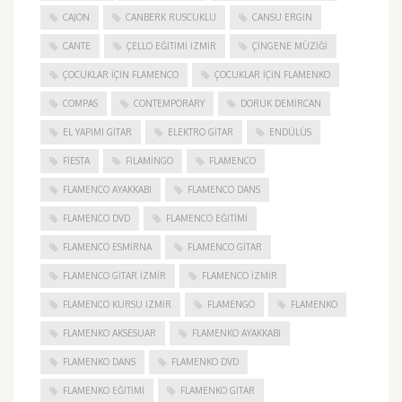
CAJON
CANBERK RUSCUKLU
CANSU ERGIN
CANTE
ÇELLO EĞITIMI İZMIR
ÇINGENE MÜZIĞI
ÇOCUKLAR IÇIN FLAMENCO
ÇOCUKLAR IÇIN FLAMENKO
COMPAS
CONTEMPORARY
DORUK DEMIRCAN
EL YAPIMI GITAR
ELEKTRO GITAR
ENDÜLÜS
FIESTA
FILAMINGO
FLAMENCO
FLAMENCO AYAKKABI
FLAMENCO DANS
FLAMENCO DVD
FLAMENCO EĞITIMI
FLAMENCO ESMIRNA
FLAMENCO GITAR
FLAMENCO GITAR İZMIR
FLAMENCO IZMIR
FLAMENCO KURSU İZMIR
FLAMENGO
FLAMENKO
FLAMENKO AKSESUAR
FLAMENKO AYAKKABI
FLAMENKO DANS
FLAMENKO DVD
FLAMENKO EĞITIMI
FLAMENKO GITAR