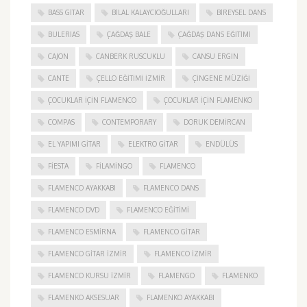
BASS GITAR
BILAL KALAYCIOĞULLARI
BIREYSEL DANS
BULERIAS
ÇAĞDAŞ BALE
ÇAĞDAŞ DANS EĞITIMI
CAJON
CANBERK RUSCUKLU
CANSU ERGIN
CANTE
ÇELLO EĞITIMI İZMIR
ÇINGENE MÜZIĞI
ÇOCUKLAR IÇIN FLAMENCO
ÇOCUKLAR IÇIN FLAMENKO
COMPAS
CONTEMPORARY
DORUK DEMIRCAN
EL YAPIMI GITAR
ELEKTRO GITAR
ENDÜLÜS
FIESTA
FILAMINGO
FLAMENCO
FLAMENCO AYAKKABI
FLAMENCO DANS
FLAMENCO DVD
FLAMENCO EĞITIMI
FLAMENCO ESMIRNA
FLAMENCO GITAR
FLAMENCO GITAR İZMIR
FLAMENCO IZMIR
FLAMENCO KURSU İZMIR
FLAMENGO
FLAMENKO
FLAMENKO AKSESUAR
FLAMENKO AYAKKABI