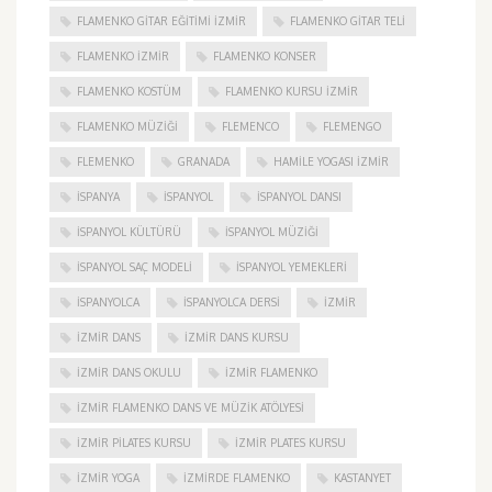
FLAMENKO GITAR EĞITIMI İZMIR
FLAMENKO GITAR TELI
FLAMENKO IZMIR
FLAMENKO KONSER
FLAMENKO KOSTÜM
FLAMENKO KURSU İZMIR
FLAMENKO MÜZIĞI
FLEMENCO
FLEMENGO
FLEMENKO
GRANADA
HAMILE YOGASI İZMIR
ISPANYA
İSPANYOL
İSPANYOL DANSI
İSPANYOL KÜLTÜRÜ
İSPANYOL MÜZIĞI
İSPANYOL SAÇ MODELI
İSPANYOL YEMEKLERI
İSPANYOLCA
İSPANYOLCA DERSI
IZMIR
IZMIR DANS
IZMIR DANS KURSU
IZMIR DANS OKULU
IZMIR FLAMENKO
İZMIR FLAMENKO DANS VE MÜZIK ATÖLYESI
İZMIR PILATES KURSU
İZMIR PLATES KURSU
İZMIR YOGA
IZMIRDE FLAMENKO
KASTANYET