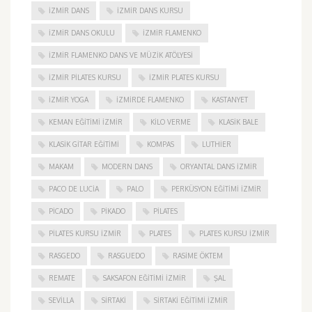
IZMIR DANS
IZMIR DANS KURSU
IZMIR DANS OKULU
IZMIR FLAMENKO
İZMIR FLAMENKO DANS VE MÜZIK ATÖLYESI
İZMIR PILATES KURSU
İZMIR PLATES KURSU
İZMIR YOGA
IZMIRDE FLAMENKO
KASTANYET
KEMAN EĞITIMI İZMIR
KILO VERME
KLASIK BALE
KLASIK GITAR EĞITIMI
KOMPAS
LUTHIER
MAKAM
MODERN DANS
ORYANTAL DANS İZMIR
PACO DE LUCIA
PALO
PERKÜSYON EĞITIMI İZMIR
PICADO
PIKADO
PILATES
PILATES KURSU İZMIR
PLATES
PLATES KURSU İZMIR
RASGEDO
RASGUEDO
RASIME ÖKTEM
REMATE
SAKSAFON EĞITIMI İZMIR
ŞAL
SEVILLA
SIRTAKI
SIRTAKI EĞITIMI İZMIR