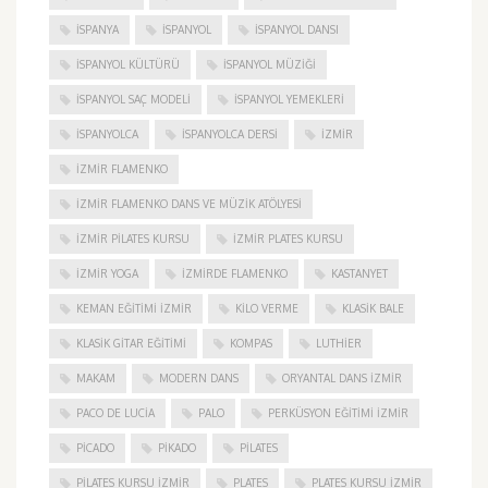
ISPANYA
İSPANYOL
İSPANYOL DANSI
İSPANYOL KÜLTÜRÜ
İSPANYOL MÜZIĞI
İSPANYOL SAÇ MODELI
İSPANYOL YEMEKLERI
İSPANYOLCA
İSPANYOLCA DERSI
IZMIR
IZMIR FLAMENKO
İZMIR FLAMENKO DANS VE MÜZIK ATÖLYESI
İZMIR PILATES KURSU
İZMIR PLATES KURSU
İZMIR YOGA
IZMIRDE FLAMENKO
KASTANYET
KEMAN EĞITIMI İZMIR
KILO VERME
KLASIK BALE
KLASIK GITAR EĞITIMI
KOMPAS
LUTHIER
MAKAM
MODERN DANS
ORYANTAL DANS İZMIR
PACO DE LUCIA
PALO
PERKÜSYON EĞITIMI İZMIR
PICADO
PIKADO
PILATES
PILATES KURSU İZMIR
PLATES
PLATES KURSU İZMIR