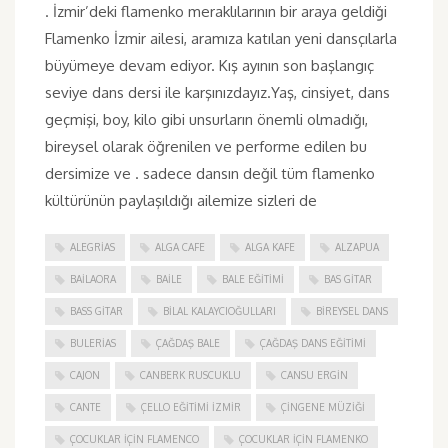
. İzmir’deki flamenko meraklılarının bir araya geldiği
Flamenko İzmir ailesi, aramıza katılan yeni dansçılarla
büyümeye devam ediyor. Kış ayının son başlangıç
seviye dans dersi ile karşınızdayız.Yaş, cinsiyet, dans
geçmişi, boy, kilo gibi unsurların önemli olmadığı,
bireysel olarak öğrenilen ve performe edilen bu
dersimize ve . sadece dansın değil tüm flamenko
kültürünün paylaşıldığı ailemize sizleri de
ALEGRIAS
ALGA CAFE
ALGA KAFE
ALZAPUA
BAILAORA
BAILE
BALE EĞITIMI
BAS GITAR
BASS GITAR
BILAL KALAYCIOĞULLARI
BIREYSEL DANS
BULERIAS
ÇAĞDAŞ BALE
ÇAĞDAŞ DANS EĞITIMI
CAJON
CANBERK RUSCUKLU
CANSU ERGIN
CANTE
ÇELLO EĞITIMI İZMIR
ÇINGENE MÜZIĞI
ÇOCUKLAR IÇIN FLAMENCO
ÇOCUKLAR IÇIN FLAMENKO