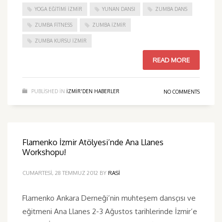
YOGA EĞITIMI İZMIR
YUNAN DANSI
ZUMBA DANS
ZUMBA FITNESS
ZUMBA İZMIR
ZUMBA KURSU İZMIR
READ MORE
PUBLISHED IN
IZMIR'DEN HABERLER
NO COMMENTS
Flamenko İzmir Atölyesi’nde Ana Llanes
Workshopu!
CUMARTESI, 28 TEMMUZ 2012
BY
RASI
Flamenko Ankara Derneği’nin muhteşem dansçısı ve
eğitmeni Ana Llanes 2-3 Ağustos tarihlerinde İzmir’e