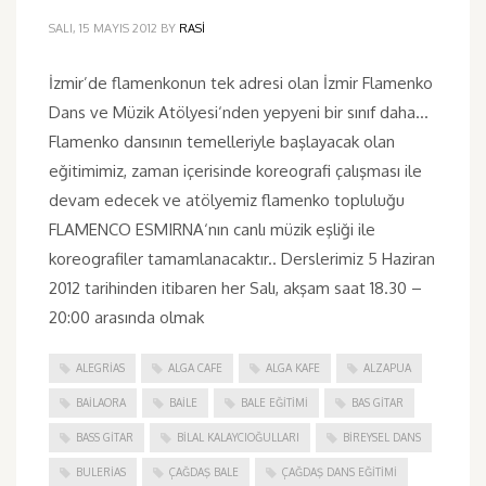
SALI, 15 MAYIS 2012
BY
RASI
İzmir’de flamenkonun tek adresi olan İzmir Flamenko
Dans ve Müzik Atölyesi‘nden yepyeni bir sınıf daha…
Flamenko dansının temelleriyle başlayacak olan
eğitimimiz, zaman içerisinde koreografi çalışması ile
devam edecek ve atölyemiz flamenko topluluğu
FLAMENCO ESMIRNA‘nın canlı müzik eşliği ile
koreografiler tamamlanacaktır.. Derslerimiz 5 Haziran
2012 tarihinden itibaren her Salı, akşam saat 18.30 –
20:00 arasında olmak
ALEGRIAS
ALGA CAFE
ALGA KAFE
ALZAPUA
BAILAORA
BAILE
BALE EĞITIMI
BAS GITAR
BASS GITAR
BILAL KALAYCIOĞULLARI
BIREYSEL DANS
BULERIAS
ÇAĞDAŞ BALE
ÇAĞDAŞ DANS EĞITIMI