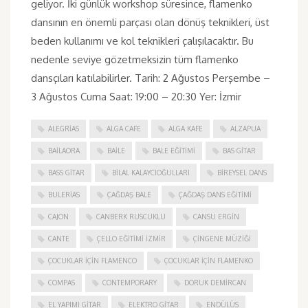
geliyor. İki günlük workshop süresince, flamenko
dansının en önemli parçası olan dönüş teknikleri, üst
beden kullanımı ve kol teknikleri çalışılacaktır. Bu
nedenle seviye gözetmeksizin tüm flamenko
dansçıları katılabilirler. Tarih: 2 Ağustos Perşembe –
3 Ağustos Cuma Saat: 19:00 – 20:30 Yer: İzmir
ALEGRIAS
ALGA CAFE
ALGA KAFE
ALZAPUA
BAILAORA
BAILE
BALE EĞITIMI
BAS GITAR
BASS GITAR
BILAL KALAYCIOĞULLARI
BIREYSEL DANS
BULERIAS
ÇAĞDAŞ BALE
ÇAĞDAŞ DANS EĞITIMI
CAJON
CANBERK RUSCUKLU
CANSU ERGIN
CANTE
ÇELLO EĞITIMI İZMIR
ÇINGENE MÜZIĞI
ÇOCUKLAR IÇIN FLAMENCO
ÇOCUKLAR IÇIN FLAMENKO
COMPAS
CONTEMPORARY
DORUK DEMIRCAN
EL YAPIMI GITAR
ELEKTRO GITAR
ENDÜLÜS