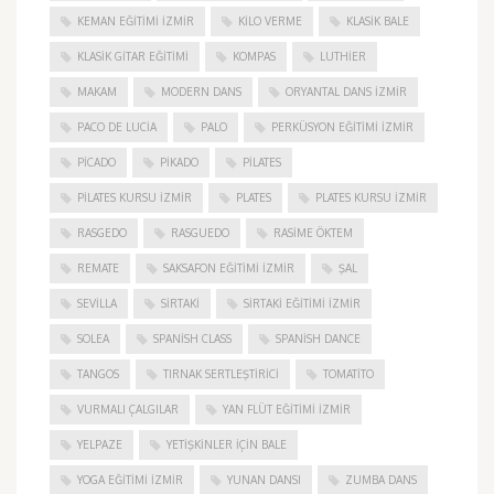
KEMAN EĞITIMI İZMIR
KILO VERME
KLASIK BALE
KLASIK GITAR EĞITIMI
KOMPAS
LUTHIER
MAKAM
MODERN DANS
ORYANTAL DANS İZMIR
PACO DE LUCIA
PALO
PERKÜSYON EĞITIMI İZMIR
PICADO
PIKADO
PILATES
PILATES KURSU İZMIR
PLATES
PLATES KURSU İZMIR
RASGEDO
RASGUEDO
RASIME ÖKTEM
REMATE
SAKSAFON EĞITIMI İZMIR
ŞAL
SEVILLA
SIRTAKI
SIRTAKI EĞITIMI İZMIR
SOLEA
SPANISH CLASS
SPANISH DANCE
TANGOS
TIRNAK SERTLEŞTIRICI
TOMATITO
VURMALI ÇALGILAR
YAN FLÜT EĞITIMI İZMIR
YELPAZE
YETIŞKINLER IÇIN BALE
YOGA EĞITIMI İZMIR
YUNAN DANSI
ZUMBA DANS