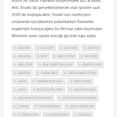
Kültür ve Sanat Fabrikası bünyesindeki Jazz & Blues
Arts Studio‘da gerçekleştirilecek olan gösteri saat
21:00‘de başlayacaktır. Studio’nun muhteşem
ortamında içeceklerinizi yudumlarken flamenko
ezgileriyle buluşacağınız bu fiestayı sakın kaçırmayın.
Biletlerin sınırlı sayıda olacağı gecede kapı açılışı
ALEGRIAS
ALGA CAFE
ALGA KAFE
ALZAPUA
BAILAORA
BAILE
BALE EĞITIMI
BAS GITAR
BASS GITAR
BILAL KALAYCIOĞULLARI
BIREYSEL DANS
BULERIAS
ÇAĞDAŞ BALE
ÇAĞDAŞ DANS EĞITIMI
CAJON
CANBERK RUSCUKLU
CANSU ERGIN
CANTE
ÇELLO EĞITIMI İZMIR
ÇINGENE MÜZIĞI
ÇOCUKLAR IÇIN FLAMENCO
ÇOCUKLAR IÇIN FLAMENKO
COMPAS
CONTEMPORARY
DORUK DEMIRCAN
EL YAPIMI GITAR
ELEKTRO GITAR
ENDÜLÜS