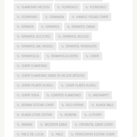
FLAMENKO MÜZIĞI
FLEMENCO
FLEMENGO
FLEMENKO
GRANADA
HAMILE YOGASI İZMIR
ISPANYA
İSPANYOL
İSPANYOL DANSI
İSPANYOL KÜLTÜRÜ
İSPANYOL MÜZIĞI
İSPANYOL SAÇ MODELI
İSPANYOL YEMEKLERI
İSPANYOLCA
İSPANYOLCA DERSI
IZMIR
IZMIR FLAMENKO
İZMIR FLAMENKO DANS VE MÜZIK ATÖLYESI
İZMIR PILATES KURSU
İZMIR PLATES KURSU
İZMIR YOGA
IZMIRDE FLAMENKO
KASTANYET
KEMAN EĞITIMI İZMIR
KILO VERME
KLASIK BALE
KLASIK GITAR EĞITIMI
KOMPAS
LUTHIER
MAKAM
MODERN DANS
ORYANTAL DANS İZMIR
PACO DE LUCIA
PALO
PERKÜSYON EĞITIMI İZMIR