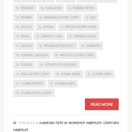
RASGEDO
RASGUEDO
RASIME ÖKTEM
REMATE
SAKSAFON EĞITIMI İZMIR
ŞAL
SEVILLA
SIRTAKI
SIRTAKI EĞITIMI İZMIR
SOLEA
SPANISH CLASS
SPANISH DANCE
TANGOS
TIRNAK SERTLEŞTIRICI
TOMATITO
VURMALI ÇALGILAR
YAN FLÜT EĞITIMI İZMIR
YELPAZE
YETIŞKINLER IÇIN BALE
YOGA EĞITIMI İZMIR
YUNAN DANSI
ZUMBA DANS
ZUMBA FITNESS
ZUMBA İZMIR
ZUMBA KURSU İZMIR
READ MORE
PUBLISHED IN
FLAMENKO DERS VE WORKSHOP HABERLERI
,
IZMIR'DEN
HABERLER