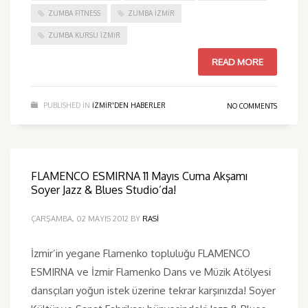
ZUMBA FITNESS
ZUMBA İZMIR
ZUMBA KURSU İZMIR
READ MORE
PUBLISHED IN
IZMIR'DEN HABERLER
NO COMMENTS
FLAMENCO ESMIRNA 11 Mayıs Cuma Akşamı
Soyer Jazz & Blues Studio’da!
ÇARŞAMBA, 02 MAYIS 2012
BY
RASI
İzmir’in yegane Flamenko topluluğu FLAMENCO
ESMIRNA ve İzmir Flamenko Dans ve Müzik Atölyesi
dansçıları yoğun istek üzerine tekrar karşınızda! Soyer