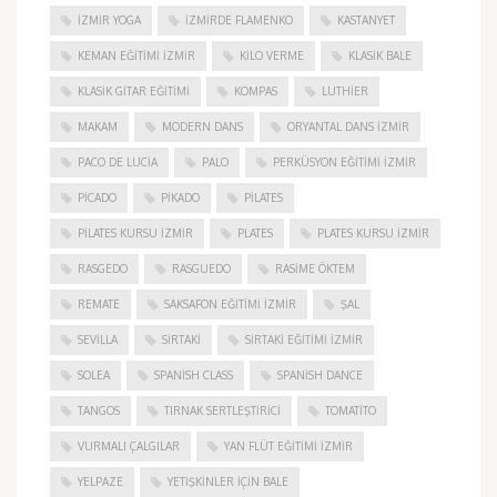
İZMIR YOGA
IZMIRDE FLAMENKO
KASTANYET
KEMAN EĞITIMI İZMIR
KILO VERME
KLASIK BALE
KLASIK GITAR EĞITIMI
KOMPAS
LUTHIER
MAKAM
MODERN DANS
ORYANTAL DANS İZMIR
PACO DE LUCIA
PALO
PERKÜSYON EĞITIMI İZMIR
PICADO
PIKADO
PILATES
PILATES KURSU İZMIR
PLATES
PLATES KURSU İZMIR
RASGEDO
RASGUEDO
RASIME ÖKTEM
REMATE
SAKSAFON EĞITIMI İZMIR
ŞAL
SEVILLA
SIRTAKI
SIRTAKI EĞITIMI İZMIR
SOLEA
SPANISH CLASS
SPANISH DANCE
TANGOS
TIRNAK SERTLEŞTIRICI
TOMATITO
VURMALI ÇALGILAR
YAN FLÜT EĞITIMI İZMIR
YELPAZE
YETIŞKINLER IÇIN BALE