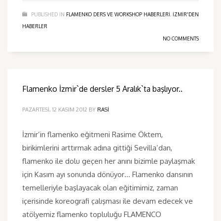
PUBLISHED IN
FLAMENKO DERS VE WORKSHOP HABERLERI
,
IZMIR'DEN
HABERLER
NO COMMENTS
Flamenko İzmir`de dersler 5 Aralık`ta başlıyor..
PAZARTESI, 12 KASIM 2012
BY
RASI
İzmir’in flamenko eğitmeni Rasime Öktem,
birikimlerini arttırmak adına gittiği Sevilla’dan,
flamenko ile dolu geçen her anını bizimle paylaşmak
için Kasım ayı sonunda dönüyor… Flamenko dansının
temelleriyle başlayacak olan eğitimimiz, zaman
içerisinde koreografi çalışması ile devam edecek ve
atölyemiz flamenko topluluğu FLAMENCO