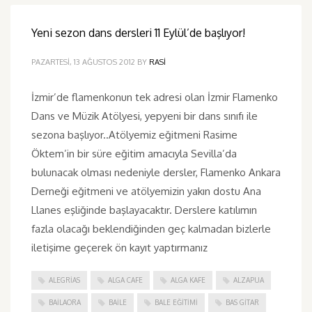
Yeni sezon dans dersleri 11 Eylül’de başlıyor!
PAZARTESI, 13 AĞUSTOS 2012
BY
RASI
İzmir’de flamenkonun tek adresi olan İzmir Flamenko
Dans ve Müzik Atölyesi, yepyeni bir dans sınıfı ile
sezona başlıyor..Atölyemiz eğitmeni Rasime
Öktem’in bir süre eğitim amacıyla Sevilla’da
bulunacak olması nedeniyle dersler, Flamenko Ankara
Derneği eğitmeni ve atölyemizin yakın dostu Ana
Llanes eşliğinde başlayacaktır. Derslere katılımın
fazla olacağı beklendiğinden geç kalmadan bizlerle
iletişime geçerek ön kayıt yaptırmanız
ALEGRIAS
ALGA CAFE
ALGA KAFE
ALZAPUA
BAILAORA
BAILE
BALE EĞITIMI
BAS GITAR