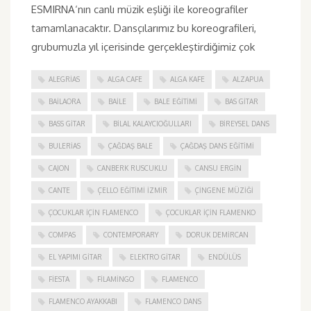
ESMIRNA‘nın canlı müzik eşliği ile koreografiler
tamamlanacaktır. Dansçılarımız bu koreografileri,
grubumuzla yıl içerisinde gerçekleştirdiğimiz çok
ALEGRIAS
ALGA CAFE
ALGA KAFE
ALZAPUA
BAILAORA
BAILE
BALE EĞITIMI
BAS GITAR
BASS GITAR
BILAL KALAYCIOĞULLARI
BIREYSEL DANS
BULERIAS
ÇAĞDAŞ BALE
ÇAĞDAŞ DANS EĞITIMI
CAJON
CANBERK RUSCUKLU
CANSU ERGIN
CANTE
ÇELLO EĞITIMI İZMIR
ÇINGENE MÜZIĞI
ÇOCUKLAR IÇIN FLAMENCO
ÇOCUKLAR IÇIN FLAMENKO
COMPAS
CONTEMPORARY
DORUK DEMIRCAN
EL YAPIMI GITAR
ELEKTRO GITAR
ENDÜLÜS
FIESTA
FILAMINGO
FLAMENCO
FLAMENCO AYAKKABI
FLAMENCO DANS