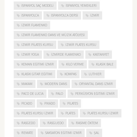
İSPANYOL SAÇ MODELI
İSPANYOL YEMEKLERI
İSPANYOLCA
İSPANYOLCA DERSI
IZMIR
IZMIR FLAMENKO
İZMIR FLAMENKO DANS VE MÜZIK ATÖLYESI
İZMIR PILATES KURSU
İZMIR PLATES KURSU
İZMIR YOGA
IZMIRDE FLAMENKO
KASTANYET
KEMAN EĞITIMI İZMIR
KILO VERME
KLASIK BALE
KLASIK GITAR EĞITIMI
KOMPAS
LUTHIER
MAKAM
MODERN DANS
ORYANTAL DANS İZMIR
PACO DE LUCIA
PALO
PERKÜSYON EĞITIMI İZMIR
PICADO
PIKADO
PILATES
PILATES KURSU İZMIR
PLATES
PLATES KURSU İZMIR
RASGEDO
RASGUEDO
RASIME ÖKTEM
REMATE
SAKSAFON EĞITIMI İZMIR
ŞAL