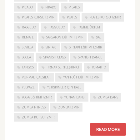
PICADO
PIKADO
PILATES
PILATES KURSU İZMIR
PLATES
PLATES KURSU İZMIR
RASGEDO
RASGUEDO
RASIME ÖKTEM
REMATE
SAKSAFON EĞITIMI İZMIR
ŞAL
SEVILLA
SIRTAKI
SIRTAKI EĞITIMI İZMIR
SOLEA
SPANISH CLASS
SPANISH DANCE
TANGOS
TIRNAK SERTLEŞTIRICI
TOMATITO
VURMALI ÇALGILAR
YAN FLÜT EĞITIMI İZMIR
YELPAZE
YETIŞKINLER IÇIN BALE
YOGA EĞITIMI İZMIR
YUNAN DANSI
ZUMBA DANS
ZUMBA FITNESS
ZUMBA İZMIR
ZUMBA KURSU İZMIR
READ MORE