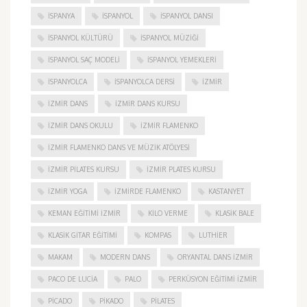
ISPANYA
İSPANYOL
İSPANYOL DANSI
İSPANYOL KÜLTÜRÜ
İSPANYOL MÜZIĞI
İSPANYOL SAÇ MODELI
İSPANYOL YEMEKLERI
İSPANYOLCA
İSPANYOLCA DERSI
IZMIR
IZMIR DANS
IZMIR DANS KURSU
IZMIR DANS OKULU
IZMIR FLAMENKO
İZMIR FLAMENKO DANS VE MÜZIK ATÖLYESI
İZMIR PILATES KURSU
İZMIR PLATES KURSU
İZMIR YOGA
IZMIRDE FLAMENKO
KASTANYET
KEMAN EĞITIMI İZMIR
KILO VERME
KLASIK BALE
KLASIK GITAR EĞITIMI
KOMPAS
LUTHIER
MAKAM
MODERN DANS
ORYANTAL DANS İZMIR
PACO DE LUCIA
PALO
PERKÜSYON EĞITIMI İZMIR
PICADO
PIKADO
PILATES