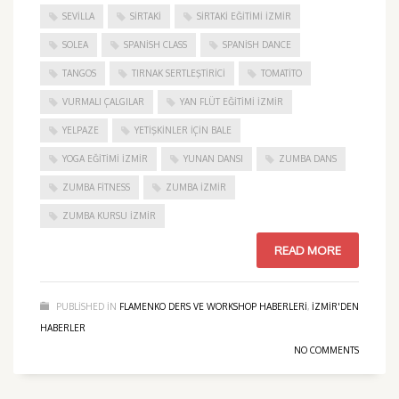
SEVILLA
SIRTAKI
SIRTAKI EĞITIMI İZMIR
SOLEA
SPANISH CLASS
SPANISH DANCE
TANGOS
TIRNAK SERTLEŞTIRICI
TOMATITO
VURMALI ÇALGILAR
YAN FLÜT EĞITIMI İZMIR
YELPAZE
YETIŞKINLER IÇIN BALE
YOGA EĞITIMI İZMIR
YUNAN DANSI
ZUMBA DANS
ZUMBA FITNESS
ZUMBA İZMIR
ZUMBA KURSU İZMIR
READ MORE
PUBLISHED IN
FLAMENKO DERS VE WORKSHOP HABERLERI
,
IZMIR'DEN
HABERLER
NO COMMENTS