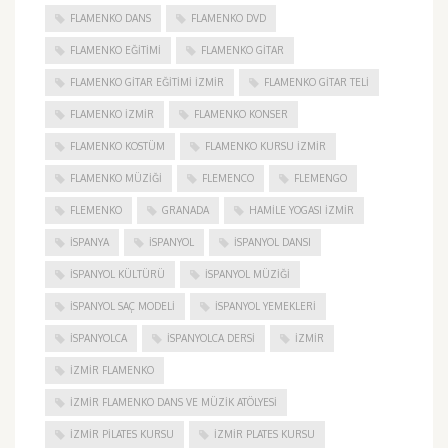
FLAMENKO DANS
FLAMENKO DVD
FLAMENKO EĞITIMI
FLAMENKO GITAR
FLAMENKO GITAR EĞITIMI İZMIR
FLAMENKO GITAR TELI
FLAMENKO IZMIR
FLAMENKO KONSER
FLAMENKO KOSTÜM
FLAMENKO KURSU İZMIR
FLAMENKO MÜZIĞI
FLEMENCO
FLEMENGO
FLEMENKO
GRANADA
HAMILE YOGASI İZMIR
ISPANYA
İSPANYOL
İSPANYOL DANSI
İSPANYOL KÜLTÜRÜ
İSPANYOL MÜZIĞI
İSPANYOL SAÇ MODELI
İSPANYOL YEMEKLERI
İSPANYOLCA
İSPANYOLCA DERSI
IZMIR
IZMIR FLAMENKO
İZMIR FLAMENKO DANS VE MÜZIK ATÖLYESI
İZMIR PILATES KURSU
İZMIR PLATES KURSU