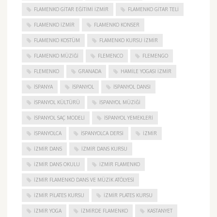
FLAMENKO GITAR EĞITIMI İZMIR
FLAMENKO GITAR TELI
FLAMENKO IZMIR
FLAMENKO KONSER
FLAMENKO KOSTÜM
FLAMENKO KURSU İZMIR
FLAMENKO MÜZIĞI
FLEMENCO
FLEMENGO
FLEMENKO
GRANADA
HAMILE YOGASI İZMIR
ISPANYA
İSPANYOL
İSPANYOL DANSI
İSPANYOL KÜLTÜRÜ
İSPANYOL MÜZIĞI
İSPANYOL SAÇ MODELI
İSPANYOL YEMEKLERI
İSPANYOLCA
İSPANYOLCA DERSI
IZMIR
IZMIR DANS
IZMIR DANS KURSU
IZMIR DANS OKULU
IZMIR FLAMENKO
İZMIR FLAMENKO DANS VE MÜZIK ATÖLYESI
İZMIR PILATES KURSU
İZMIR PLATES KURSU
İZMIR YOGA
IZMIRDE FLAMENKO
KASTANYET