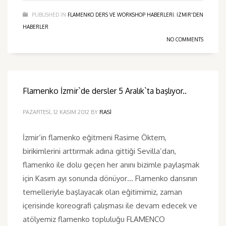
PUBLISHED IN
FLAMENKO DERS VE WORKSHOP HABERLERI
,
IZMIR'DEN
HABERLER
NO COMMENTS
Flamenko İzmir`de dersler 5 Aralık`ta başlıyor..
PAZARTESI, 12 KASIM 2012
BY
RASI
İzmir’in flamenko eğitmeni Rasime Öktem,
birikimlerini arttırmak adına gittiği Sevilla’dan,
flamenko ile dolu geçen her anını bizimle paylaşmak
için Kasım ayı sonunda dönüyor… Flamenko dansının
temelleriyle başlayacak olan eğitimimiz, zaman
içerisinde koreografi çalışması ile devam edecek ve
atölyemiz flamenko topluluğu FLAMENCO