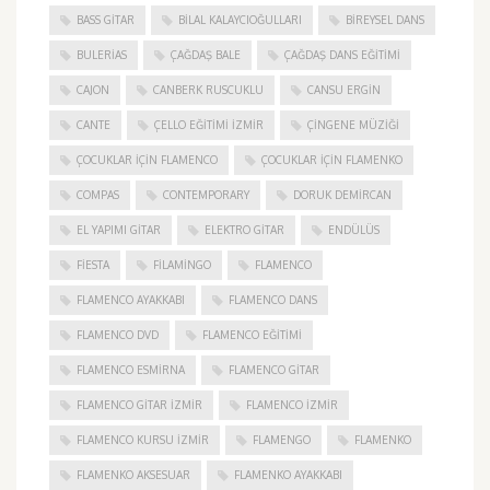
BASS GITAR
BILAL KALAYCIOĞULLARI
BIREYSEL DANS
BULERIAS
ÇAĞDAŞ BALE
ÇAĞDAŞ DANS EĞITIMI
CAJON
CANBERK RUSCUKLU
CANSU ERGIN
CANTE
ÇELLO EĞITIMI İZMIR
ÇINGENE MÜZIĞI
ÇOCUKLAR IÇIN FLAMENCO
ÇOCUKLAR IÇIN FLAMENKO
COMPAS
CONTEMPORARY
DORUK DEMIRCAN
EL YAPIMI GITAR
ELEKTRO GITAR
ENDÜLÜS
FIESTA
FILAMINGO
FLAMENCO
FLAMENCO AYAKKABI
FLAMENCO DANS
FLAMENCO DVD
FLAMENCO EĞITIMI
FLAMENCO ESMIRNA
FLAMENCO GITAR
FLAMENCO GITAR İZMIR
FLAMENCO IZMIR
FLAMENCO KURSU İZMIR
FLAMENGO
FLAMENKO
FLAMENKO AKSESUAR
FLAMENKO AYAKKABI