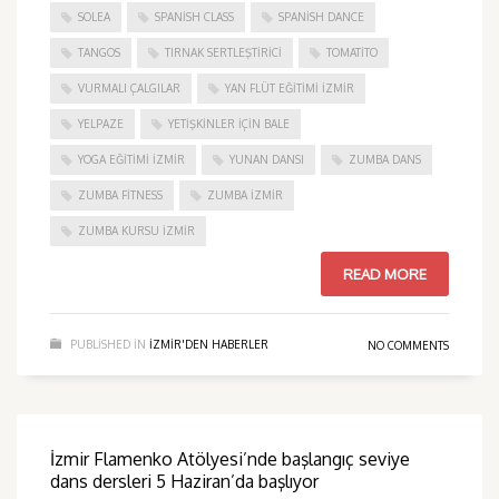
SOLEA
SPANISH CLASS
SPANISH DANCE
TANGOS
TIRNAK SERTLEŞTIRICI
TOMATITO
VURMALI ÇALGILAR
YAN FLÜT EĞITIMI İZMIR
YELPAZE
YETIŞKINLER IÇIN BALE
YOGA EĞITIMI İZMIR
YUNAN DANSI
ZUMBA DANS
ZUMBA FITNESS
ZUMBA İZMIR
ZUMBA KURSU İZMIR
READ MORE
PUBLISHED IN
IZMIR'DEN HABERLER
NO COMMENTS
İzmir Flamenko Atölyesi’nde başlangıç seviye
dans dersleri 5 Haziran’da başlıyor