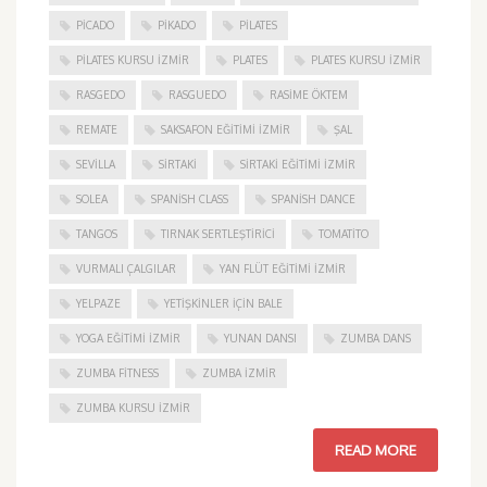
PICADO
PIKADO
PILATES
PILATES KURSU İZMIR
PLATES
PLATES KURSU İZMIR
RASGEDO
RASGUEDO
RASIME ÖKTEM
REMATE
SAKSAFON EĞITIMI İZMIR
ŞAL
SEVILLA
SIRTAKI
SIRTAKI EĞITIMI İZMIR
SOLEA
SPANISH CLASS
SPANISH DANCE
TANGOS
TIRNAK SERTLEŞTIRICI
TOMATITO
VURMALI ÇALGILAR
YAN FLÜT EĞITIMI İZMIR
YELPAZE
YETIŞKINLER IÇIN BALE
YOGA EĞITIMI İZMIR
YUNAN DANSI
ZUMBA DANS
ZUMBA FITNESS
ZUMBA İZMIR
ZUMBA KURSU İZMIR
READ MORE