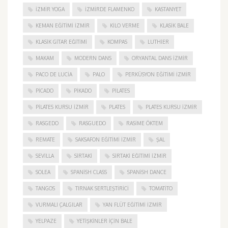
İZMIR YOGA
IZMIRDE FLAMENKO
KASTANYET
KEMAN EĞITIMI İZMIR
KILO VERME
KLASIK BALE
KLASIK GITAR EĞITIMI
KOMPAS
LUTHIER
MAKAM
MODERN DANS
ORYANTAL DANS İZMIR
PACO DE LUCIA
PALO
PERKÜSYON EĞITIMI İZMIR
PICADO
PIKADO
PILATES
PILATES KURSU İZMIR
PLATES
PLATES KURSU İZMIR
RASGEDO
RASGUEDO
RASIME ÖKTEM
REMATE
SAKSAFON EĞITIMI İZMIR
ŞAL
SEVILLA
SIRTAKI
SIRTAKI EĞITIMI İZMIR
SOLEA
SPANISH CLASS
SPANISH DANCE
TANGOS
TIRNAK SERTLEŞTIRICI
TOMATITO
VURMALI ÇALGILAR
YAN FLÜT EĞITIMI İZMIR
YELPAZE
YETIŞKINLER IÇIN BALE