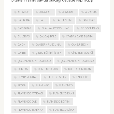
Biletlerin sınırlı sayıda olacağı gecede kapı açılışı
ALEGRIAS
ALGA CAFE
ALGA KAFE
ALZAPUA
BAILAORA
BAILE
BALE EĞITIMI
BAS GITAR
BASS GITAR
BILAL KALAYCIOĞULLARI
BIREYSEL DANS
BULERIAS
ÇAĞDAŞ BALE
ÇAĞDAŞ DANS EĞITIMI
CAJON
CANBERK RUSCUKLU
CANSU ERGIN
CANTE
ÇELLO EĞITIMI İZMIR
ÇINGENE MÜZIĞI
ÇOCUKLAR IÇIN FLAMENCO
ÇOCUKLAR IÇIN FLAMENKO
COMPAS
CONTEMPORARY
DORUK DEMIRCAN
EL YAPIMI GITAR
ELEKTRO GITAR
ENDÜLÜS
FIESTA
FILAMINGO
FLAMENCO
FLAMENCO AYAKKABI
FLAMENCO DANS
FLAMENCO DVD
FLAMENCO EĞITIMI
FLAMENCO ESMIRNA
FLAMENCO GITAR