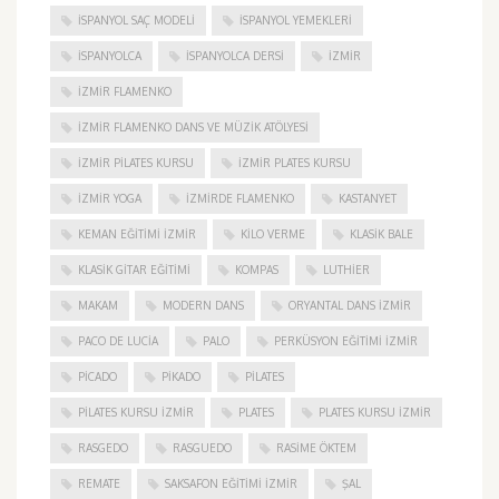
İSPANYOL SAÇ MODELI
İSPANYOL YEMEKLERI
İSPANYOLCA
İSPANYOLCA DERSI
IZMIR
IZMIR FLAMENKO
İZMIR FLAMENKO DANS VE MÜZIK ATÖLYESI
İZMIR PILATES KURSU
İZMIR PLATES KURSU
İZMIR YOGA
IZMIRDE FLAMENKO
KASTANYET
KEMAN EĞITIMI İZMIR
KILO VERME
KLASIK BALE
KLASIK GITAR EĞITIMI
KOMPAS
LUTHIER
MAKAM
MODERN DANS
ORYANTAL DANS İZMIR
PACO DE LUCIA
PALO
PERKÜSYON EĞITIMI İZMIR
PICADO
PIKADO
PILATES
PILATES KURSU İZMIR
PLATES
PLATES KURSU İZMIR
RASGEDO
RASGUEDO
RASIME ÖKTEM
REMATE
SAKSAFON EĞITIMI İZMIR
ŞAL