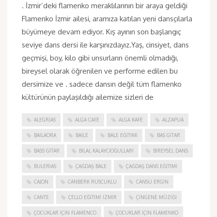
. İzmir’deki flamenko meraklılarının bir araya geldiği
Flamenko İzmir ailesi, aramıza katılan yeni dansçılarla
büyümeye devam ediyor. Kış ayının son başlangıç
seviye dans dersi ile karşınızdayız.Yaş, cinsiyet, dans
geçmişi, boy, kilo gibi unsurların önemli olmadığı,
bireysel olarak öğrenilen ve performe edilen bu
dersimize ve . sadece dansın değil tüm flamenko
kültürünün paylaşıldığı ailemize sizleri de
ALEGRIAS
ALGA CAFE
ALGA KAFE
ALZAPUA
BAILAORA
BAILE
BALE EĞITIMI
BAS GITAR
BASS GITAR
BILAL KALAYCIOĞULLARI
BIREYSEL DANS
BULERIAS
ÇAĞDAŞ BALE
ÇAĞDAŞ DANS EĞITIMI
CAJON
CANBERK RUSCUKLU
CANSU ERGIN
CANTE
ÇELLO EĞITIMI İZMIR
ÇINGENE MÜZIĞI
ÇOCUKLAR IÇIN FLAMENCO
ÇOCUKLAR IÇIN FLAMENKO