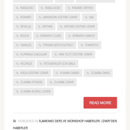
RASGEDO
RASGUEDO
RASIME ÖKTEM
REMATE
SAKSAFON EĞITIMI İZMIR
ŞAL
SEVILLA
SIRTAKI
SIRTAKI EĞITIMI İZMIR
SOLEA
SPANISH CLASS
SPANISH DANCE
TANGOS
TIRNAK SERTLEŞTIRICI
TOMATITO
VURMALI ÇALGILAR
YAN FLÜT EĞITIMI İZMIR
YELPAZE
YETIŞKINLER IÇIN BALE
YOGA EĞITIMI İZMIR
YUNAN DANSI
ZUMBA DANS
ZUMBA FITNESS
ZUMBA İZMIR
ZUMBA KURSU İZMIR
READ MORE
PUBLISHED IN
FLAMENKO DERS VE WORKSHOP HABERLERI
,
IZMIR'DEN
HABERLER