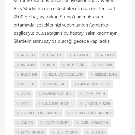
Kültür ve Sanat Fabrikası bünyesindeki Jazz & Blues
Arts Studio‘da gerçekleştirilecek olan gösteri saat
21:00‘de başlayacaktır. Studio’nun muhteşem
ortamında içeceklerinizi yudumlarken flamenko
ezgileriyle buluşacağınız bu fiestayı sakın kaçırmayın.
Biletlerin sınırlı sayıda olacağı gecede kapı açılışı
ALEGRIAS
ALGA CAFE
ALGA KAFE
ALZAPUA
BAILAORA
BAILE
BALE EĞITIMI
BAS GITAR
BASS GITAR
BILAL KALAYCIOĞULLARI
BIREYSEL DANS
BULERIAS
ÇAĞDAŞ BALE
ÇAĞDAŞ DANS EĞITIMI
CAJON
CANBERK RUSCUKLU
CANSU ERGIN
CANTE
ÇELLO EĞITIMI İZMIR
ÇINGENE MÜZIĞI
ÇOCUKLAR IÇIN FLAMENCO
ÇOCUKLAR IÇIN FLAMENKO
COMPAS
CONTEMPORARY
DORUK DEMIRCAN
EL YAPIMI GITAR
ELEKTRO GITAR
ENDÜLÜS