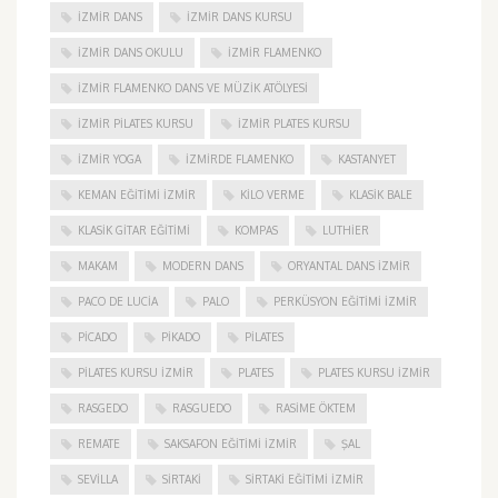
IZMIR DANS
IZMIR DANS KURSU
IZMIR DANS OKULU
IZMIR FLAMENKO
İZMIR FLAMENKO DANS VE MÜZIK ATÖLYESI
İZMIR PILATES KURSU
İZMIR PLATES KURSU
İZMIR YOGA
IZMIRDE FLAMENKO
KASTANYET
KEMAN EĞITIMI İZMIR
KILO VERME
KLASIK BALE
KLASIK GITAR EĞITIMI
KOMPAS
LUTHIER
MAKAM
MODERN DANS
ORYANTAL DANS İZMIR
PACO DE LUCIA
PALO
PERKÜSYON EĞITIMI İZMIR
PICADO
PIKADO
PILATES
PILATES KURSU İZMIR
PLATES
PLATES KURSU İZMIR
RASGEDO
RASGUEDO
RASIME ÖKTEM
REMATE
SAKSAFON EĞITIMI İZMIR
ŞAL
SEVILLA
SIRTAKI
SIRTAKI EĞITIMI İZMIR