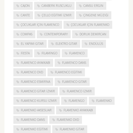
CAJON
CANBERK RUSCUKLU
CANSU ERGIN
CANTE
ÇELLO EĞITIMI İZMIR
ÇINGENE MÜZIĞI
ÇOCUKLAR IÇIN FLAMENCO
ÇOCUKLAR IÇIN FLAMENKO
COMPAS
CONTEMPORARY
DORUK DEMIRCAN
EL YAPIMI GITAR
ELEKTRO GITAR
ENDÜLÜS
FIESTA
FILAMINGO
FLAMENCO
FLAMENCO AYAKKABI
FLAMENCO DANS
FLAMENCO DVD
FLAMENCO EĞITIMI
FLAMENCO ESMIRNA
FLAMENCO GITAR
FLAMENCO GITAR İZMIR
FLAMENCO IZMIR
FLAMENCO KURSU İZMIR
FLAMENGO
FLAMENKO
FLAMENKO AKSESUAR
FLAMENKO AYAKKABI
FLAMENKO DANS
FLAMENKO DVD
FLAMENKO EĞITIMI
FLAMENKO GITAR