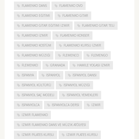
FLAMENKO DANS
FLAMENKO DVD
FLAMENKO EĞITIMI
FLAMENKO GITAR
FLAMENKO GITAR EĞITIMI İZMIR
FLAMENKO GITAR TELI
FLAMENKO IZMIR
FLAMENKO KONSER
FLAMENKO KOSTÜM
FLAMENKO KURSU İZMIR
FLAMENKO MÜZIĞI
FLEMENCO
FLEMENGO
FLEMENKO
GRANADA
HAMILE YOGASI İZMIR
ISPANYA
İSPANYOL
İSPANYOL DANSI
İSPANYOL KÜLTÜRÜ
İSPANYOL MÜZIĞI
İSPANYOL SAÇ MODELI
İSPANYOL YEMEKLERI
İSPANYOLCA
İSPANYOLCA DERSI
IZMIR
IZMIR FLAMENKO
İZMIR FLAMENKO DANS VE MÜZIK ATÖLYESI
İZMIR PILATES KURSU
İZMIR PLATES KURSU