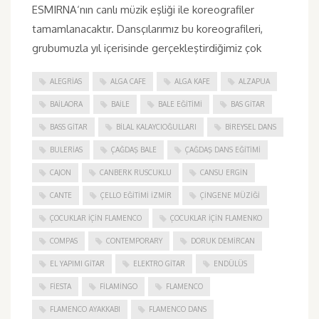
ESMIRNA‘nın canlı müzik eşliği ile koreografiler
tamamlanacaktır. Dansçılarımız bu koreografileri,
grubumuzla yıl içerisinde gerçekleştirdiğimiz çok
ALEGRIAS
ALGA CAFE
ALGA KAFE
ALZAPUA
BAILAORA
BAILE
BALE EĞITIMI
BAS GITAR
BASS GITAR
BILAL KALAYCIOĞULLARI
BIREYSEL DANS
BULERIAS
ÇAĞDAŞ BALE
ÇAĞDAŞ DANS EĞITIMI
CAJON
CANBERK RUSCUKLU
CANSU ERGIN
CANTE
ÇELLO EĞITIMI İZMIR
ÇINGENE MÜZIĞI
ÇOCUKLAR IÇIN FLAMENCO
ÇOCUKLAR IÇIN FLAMENKO
COMPAS
CONTEMPORARY
DORUK DEMIRCAN
EL YAPIMI GITAR
ELEKTRO GITAR
ENDÜLÜS
FIESTA
FILAMINGO
FLAMENCO
FLAMENCO AYAKKABI
FLAMENCO DANS