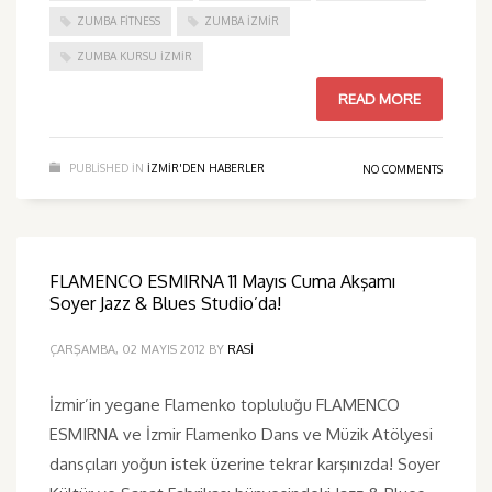
ZUMBA FITNESS
ZUMBA İZMIR
ZUMBA KURSU İZMIR
READ MORE
PUBLISHED IN
IZMIR'DEN HABERLER
NO COMMENTS
FLAMENCO ESMIRNA 11 Mayıs Cuma Akşamı
Soyer Jazz & Blues Studio’da!
ÇARŞAMBA, 02 MAYIS 2012
BY
RASI
İzmir’in yegane Flamenko topluluğu FLAMENCO
ESMIRNA ve İzmir Flamenko Dans ve Müzik Atölyesi
dansçıları yoğun istek üzerine tekrar karşınızda! Soyer