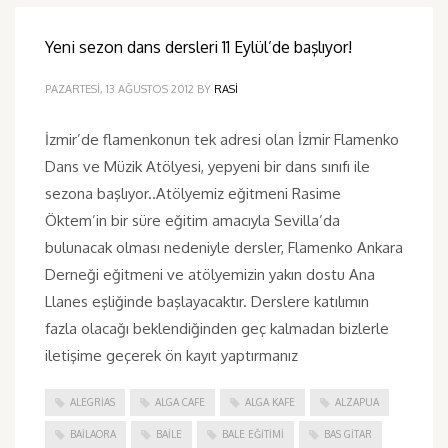
Yeni sezon dans dersleri 11 Eylül’de başlıyor!
PAZARTESI, 13 AĞUSTOS 2012
BY
RASI
İzmir’de flamenkonun tek adresi olan İzmir Flamenko
Dans ve Müzik Atölyesi, yepyeni bir dans sınıfı ile
sezona başlıyor..Atölyemiz eğitmeni Rasime
Öktem’in bir süre eğitim amacıyla Sevilla’da
bulunacak olması nedeniyle dersler, Flamenko Ankara
Derneği eğitmeni ve atölyemizin yakın dostu Ana
Llanes eşliğinde başlayacaktır. Derslere katılımın
fazla olacağı beklendiğinden geç kalmadan bizlerle
iletişime geçerek ön kayıt yaptırmanız
ALEGRIAS
ALGA CAFE
ALGA KAFE
ALZAPUA
BAILAORA
BAILE
BALE EĞITIMI
BAS GITAR