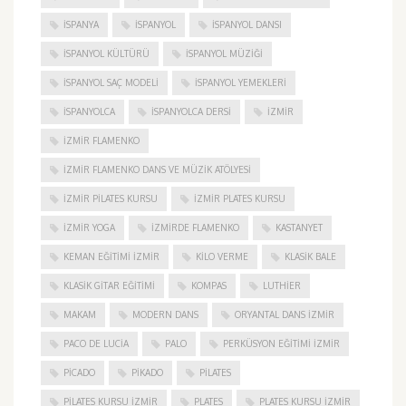
ISPANYA
İSPANYOL
İSPANYOL DANSI
İSPANYOL KÜLTÜRÜ
İSPANYOL MÜZIĞI
İSPANYOL SAÇ MODELI
İSPANYOL YEMEKLERI
İSPANYOLCA
İSPANYOLCA DERSI
IZMIR
IZMIR FLAMENKO
İZMIR FLAMENKO DANS VE MÜZIK ATÖLYESI
İZMIR PILATES KURSU
İZMIR PLATES KURSU
İZMIR YOGA
IZMIRDE FLAMENKO
KASTANYET
KEMAN EĞITIMI İZMIR
KILO VERME
KLASIK BALE
KLASIK GITAR EĞITIMI
KOMPAS
LUTHIER
MAKAM
MODERN DANS
ORYANTAL DANS İZMIR
PACO DE LUCIA
PALO
PERKÜSYON EĞITIMI İZMIR
PICADO
PIKADO
PILATES
PILATES KURSU İZMIR
PLATES
PLATES KURSU İZMIR