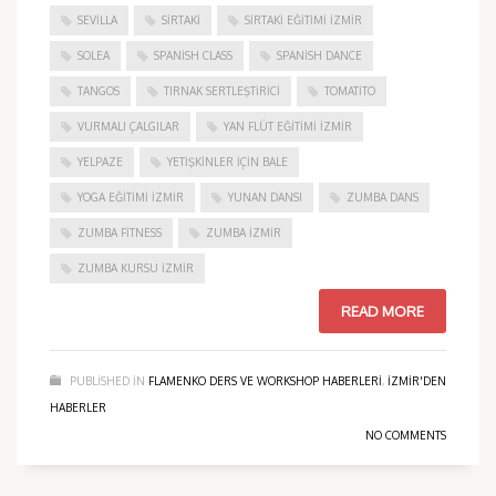
SEVILLA
SIRTAKI
SIRTAKI EĞITIMI İZMIR
SOLEA
SPANISH CLASS
SPANISH DANCE
TANGOS
TIRNAK SERTLEŞTIRICI
TOMATITO
VURMALI ÇALGILAR
YAN FLÜT EĞITIMI İZMIR
YELPAZE
YETIŞKINLER IÇIN BALE
YOGA EĞITIMI İZMIR
YUNAN DANSI
ZUMBA DANS
ZUMBA FITNESS
ZUMBA İZMIR
ZUMBA KURSU İZMIR
READ MORE
PUBLISHED IN
FLAMENKO DERS VE WORKSHOP HABERLERI
,
IZMIR'DEN
HABERLER
NO COMMENTS