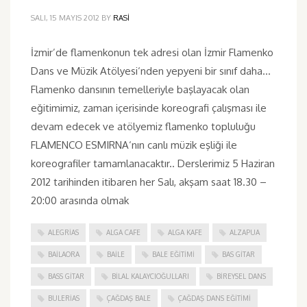
SALI, 15 MAYIS 2012
BY
RASI
İzmir’de flamenkonun tek adresi olan İzmir Flamenko
Dans ve Müzik Atölyesi‘nden yepyeni bir sınıf daha…
Flamenko dansının temelleriyle başlayacak olan
eğitimimiz, zaman içerisinde koreografi çalışması ile
devam edecek ve atölyemiz flamenko topluluğu
FLAMENCO ESMIRNA‘nın canlı müzik eşliği ile
koreografiler tamamlanacaktır.. Derslerimiz 5 Haziran
2012 tarihinden itibaren her Salı, akşam saat 18.30 –
20:00 arasında olmak
ALEGRIAS
ALGA CAFE
ALGA KAFE
ALZAPUA
BAILAORA
BAILE
BALE EĞITIMI
BAS GITAR
BASS GITAR
BILAL KALAYCIOĞULLARI
BIREYSEL DANS
BULERIAS
ÇAĞDAŞ BALE
ÇAĞDAŞ DANS EĞITIMI