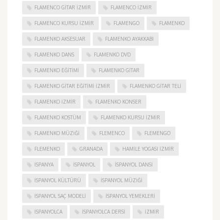
FLAMENCO GITAR İZMIR
FLAMENCO IZMIR
FLAMENCO KURSU İZMIR
FLAMENGO
FLAMENKO
FLAMENKO AKSESUAR
FLAMENKO AYAKKABI
FLAMENKO DANS
FLAMENKO DVD
FLAMENKO EĞITIMI
FLAMENKO GITAR
FLAMENKO GITAR EĞITIMI İZMIR
FLAMENKO GITAR TELI
FLAMENKO IZMIR
FLAMENKO KONSER
FLAMENKO KOSTÜM
FLAMENKO KURSU İZMIR
FLAMENKO MÜZIĞI
FLEMENCO
FLEMENGO
FLEMENKO
GRANADA
HAMILE YOGASI İZMIR
ISPANYA
İSPANYOL
İSPANYOL DANSI
İSPANYOL KÜLTÜRÜ
İSPANYOL MÜZIĞI
İSPANYOL SAÇ MODELI
İSPANYOL YEMEKLERI
İSPANYOLCA
İSPANYOLCA DERSI
IZMIR