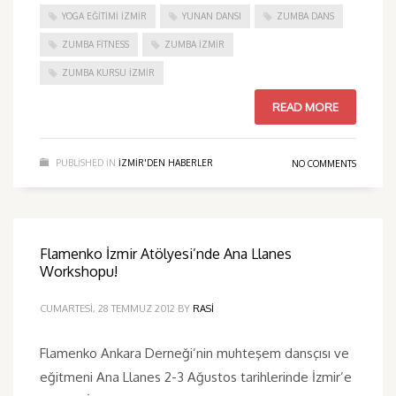
YOGA EĞITIMI İZMIR
YUNAN DANSI
ZUMBA DANS
ZUMBA FITNESS
ZUMBA İZMIR
ZUMBA KURSU İZMIR
READ MORE
PUBLISHED IN
IZMIR'DEN HABERLER
NO COMMENTS
Flamenko İzmir Atölyesi’nde Ana Llanes
Workshopu!
CUMARTESI, 28 TEMMUZ 2012
BY
RASI
Flamenko Ankara Derneği’nin muhteşem dansçısı ve
eğitmeni Ana Llanes 2-3 Ağustos tarihlerinde İzmir’e