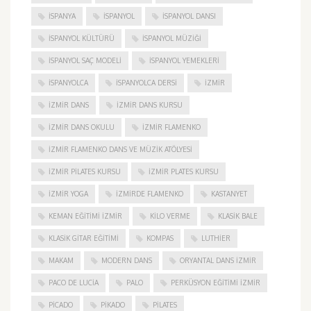
ISPANYA
İSPANYOL
İSPANYOL DANSI
İSPANYOL KÜLTÜRÜ
İSPANYOL MÜZIĞI
İSPANYOL SAÇ MODELI
İSPANYOL YEMEKLERI
İSPANYOLCA
İSPANYOLCA DERSI
IZMIR
IZMIR DANS
IZMIR DANS KURSU
IZMIR DANS OKULU
IZMIR FLAMENKO
İZMIR FLAMENKO DANS VE MÜZIK ATÖLYESI
İZMIR PILATES KURSU
İZMIR PLATES KURSU
İZMIR YOGA
IZMIRDE FLAMENKO
KASTANYET
KEMAN EĞITIMI İZMIR
KILO VERME
KLASIK BALE
KLASIK GITAR EĞITIMI
KOMPAS
LUTHIER
MAKAM
MODERN DANS
ORYANTAL DANS İZMIR
PACO DE LUCIA
PALO
PERKÜSYON EĞITIMI İZMIR
PICADO
PIKADO
PILATES