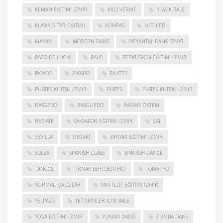
KEMAN EĞITIMI İZMIR
KILO VERME
KLASIK BALE
KLASIK GITAR EĞITIMI
KOMPAS
LUTHIER
MAKAM
MODERN DANS
ORYANTAL DANS İZMIR
PACO DE LUCIA
PALO
PERKÜSYON EĞITIMI İZMIR
PICADO
PIKADO
PILATES
PILATES KURSU İZMIR
PLATES
PLATES KURSU İZMIR
RASGEDO
RASGUEDO
RASIME ÖKTEM
REMATE
SAKSAFON EĞITIMI İZMIR
ŞAL
SEVILLA
SIRTAKI
SIRTAKI EĞITIMI İZMIR
SOLEA
SPANISH CLASS
SPANISH DANCE
TANGOS
TIRNAK SERTLEŞTIRICI
TOMATITO
VURMALI ÇALGILAR
YAN FLÜT EĞITIMI İZMIR
YELPAZE
YETIŞKINLER IÇIN BALE
YOGA EĞITIMI İZMIR
YUNAN DANSI
ZUMBA DANS