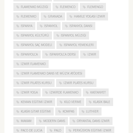
FLAMENKO MÜZIĞI
FLEMENCO
FLEMENGO
FLEMENKO
GRANADA
HAMILE YOGASI İZMIR
ISPANYA
İSPANYOL
İSPANYOL DANSI
İSPANYOL KÜLTÜRÜ
İSPANYOL MÜZIĞI
İSPANYOL SAÇ MODELI
İSPANYOL YEMEKLERI
İSPANYOLCA
İSPANYOLCA DERSI
IZMIR
IZMIR FLAMENKO
İZMIR FLAMENKO DANS VE MÜZIK ATÖLYESI
İZMIR PILATES KURSU
İZMIR PLATES KURSU
İZMIR YOGA
IZMIRDE FLAMENKO
KASTANYET
KEMAN EĞITIMI İZMIR
KILO VERME
KLASIK BALE
KLASIK GITAR EĞITIMI
KOMPAS
LUTHIER
MAKAM
MODERN DANS
ORYANTAL DANS İZMIR
PACO DE LUCIA
PALO
PERKÜSYON EĞITIMI İZMIR