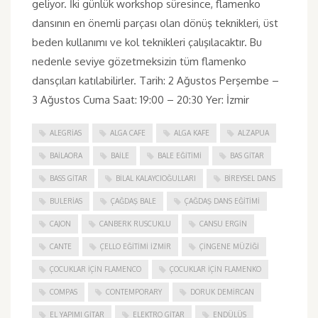
geliyor. İki günlük workshop süresince, flamenko
dansının en önemli parçası olan dönüş teknikleri, üst
beden kullanımı ve kol teknikleri çalışılacaktır. Bu
nedenle seviye gözetmeksizin tüm flamenko
dansçıları katılabilirler. Tarih: 2 Ağustos Perşembe –
3 Ağustos Cuma Saat: 19:00 – 20:30 Yer: İzmir
ALEGRIAS
ALGA CAFE
ALGA KAFE
ALZAPUA
BAILAORA
BAILE
BALE EĞITIMI
BAS GITAR
BASS GITAR
BILAL KALAYCIOĞULLARI
BIREYSEL DANS
BULERIAS
ÇAĞDAŞ BALE
ÇAĞDAŞ DANS EĞITIMI
CAJON
CANBERK RUSCUKLU
CANSU ERGIN
CANTE
ÇELLO EĞITIMI İZMIR
ÇINGENE MÜZIĞI
ÇOCUKLAR IÇIN FLAMENCO
ÇOCUKLAR IÇIN FLAMENKO
COMPAS
CONTEMPORARY
DORUK DEMIRCAN
EL YAPIMI GITAR
ELEKTRO GITAR
ENDÜLÜS