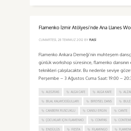
Flamenko İzmir Atölyesi’nde Ana Llanes Wo
CUMARTESI, 28 TEMMUZ 2012
BY
RASI
Flamenko Ankara Derneği’nin muhteşem dansçısı 
günlük workshop süresince, flamenko dansının e
teknikleri çalışılacaktır. Bu nedenle seviye göze
Perşembe – 3 Ağustos Cuma Saat: 19:00 – 20:3
ALEGRIAS
ALGA CAFE
ALGA KAFE
ALZA
BILAL KALAYCIOĞULLARI
BIREYSEL DANS
BULE
CANBERK RUSCUKLU
CANSU ERGIN
CANTE
ÇOCUKLAR IÇIN FLAMENKO
COMPAS
CONTEM
ENDÜLÜS
FIESTA
FILAMINGO
FLAMEN