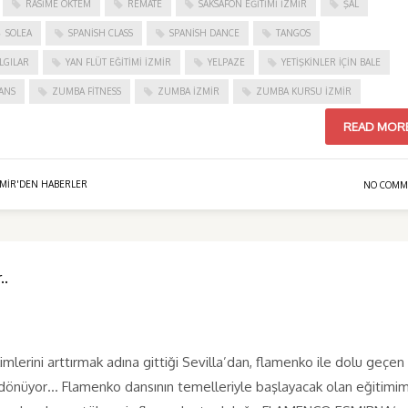
RASIME ÖKTEM
REMATE
SAKSAFON EĞITIMI İZMIR
ŞAL
SOLEA
SPANISH CLASS
SPANISH DANCE
TANGOS
LGILAR
YAN FLÜT EĞITIMI İZMIR
YELPAZE
YETIŞKINLER IÇIN BALE
ANS
ZUMBA FITNESS
ZUMBA İZMIR
ZUMBA KURSU İZMIR
READ MOR
ZMIR'DEN HABERLER
NO COMM
..
mlerini arttırmak adına gittiği Sevilla’dan, flamenko ile dolu geçen
 dönüyor… Flamenko dansının temelleriyle başlayacak olan eğitimim