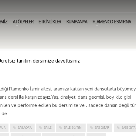
EMİZ
ATÖLYELER
ETKİNLİKLER
KUMPANYA
FLAMENCO ESMIRNA
retsiz tanıtım dersimize davetlisiniz
eldiği Flamenko İzmir ailesi, aramıza katılan yeni dansçılarla büyüme
s dersi ile karşınızdayız.Yaş, cinsiyet, dans geçmişi, boy, kilo gibi
renilen ve performe edilen bu dersimize ve . sadece dansın değil t
i de
PUA
BAILAORA
BAILE
BALE EĞITIMI
BAS GITAR
BASS GITA