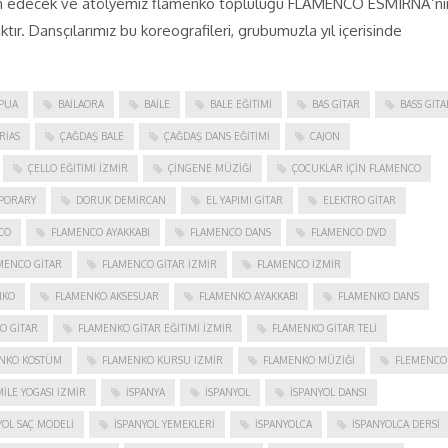
evam edecek ve atölyemiz flamenko topluluğu FLAMENCO ESMIRNA‘nı
tır. Dansçılarımız bu koreografileri, grubumuzla yıl içerisinde
PUA
BAILAORA
BAILE
BALE EĞITIMI
BAS GITAR
BASS GITA
RIAS
ÇAĞDAŞ BALE
ÇAĞDAŞ DANS EĞITIMI
CAJON
ÇELLO EĞITIMI İZMIR
ÇINGENE MÜZIĞI
ÇOCUKLAR IÇIN FLAMENCO
PORARY
DORUK DEMIRCAN
EL YAPIMI GITAR
ELEKTRO GITAR
CO
FLAMENCO AYAKKABI
FLAMENCO DANS
FLAMENCO DVD
MENCO GITAR
FLAMENCO GITAR İZMIR
FLAMENCO IZMIR
NKO
FLAMENKO AKSESUAR
FLAMENKO AYAKKABI
FLAMENKO DANS
O GITAR
FLAMENKO GITAR EĞITIMI İZMIR
FLAMENKO GITAR TELI
NKO KOSTÜM
FLAMENKO KURSU İZMIR
FLAMENKO MÜZIĞI
FLEMENCO
ILE YOGASI İZMIR
ISPANYA
İSPANYOL
İSPANYOL DANSI
YOL SAÇ MODELI
İSPANYOL YEMEKLERI
İSPANYOLCA
İSPANYOLCA DERSI