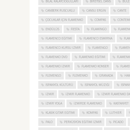
BILAL KALAYCIOĞULLARI
BIREYSEL DANS
BULE
CANBERK RUSCUKLU
CANSU ERGIN
CANTE
ÇOCUKLAR IÇIN FLAMENKO
COMPAS
CONTEM
ENDÜLÜS
FIESTA
FILAMINGO
FLAMEN
FLAMENCO EĞITIMI
FLAMENCO ESMIRNA
FLA
FLAMENCO KURSU İZMIR
FLAMENGO
FLAME
FLAMENKO DVD
FLAMENKO EĞITIMI
FLAMENK
FLAMENKO IZMIR
FLAMENKO KONSER
FLAME
FLEMENGO
FLEMENKO
GRANADA
HAM
İSPANYOL KÜLTÜRÜ
İSPANYOL MÜZIĞI
İSPAN
IZMIR
IZMIR FLAMENKO
İZMIR FLAMENKO DA
İZMIR YOGA
IZMIRDE FLAMENKO
KASTANYET
KLASIK GITAR EĞITIMI
KOMPAS
LUTHIER
PALO
PERKÜSYON EĞITIMI İZMIR
PICADO