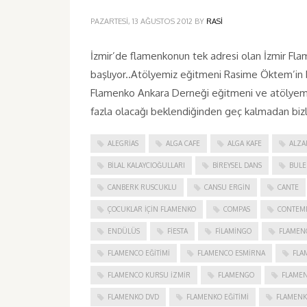
PAZARTESI, 13 AĞUSTOS 2012
BY
RASI
İzmir’de flamenkonun tek adresi olan İzmir Flam
başlıyor..Atölyemiz eğitmeni Rasime Öktem’in b
Flamenko Ankara Derneği eğitmeni ve atölyemizi
fazla olacağı beklendiğinden geç kalmadan bizl
ALEGRIAS
ALGA CAFE
ALGA KAFE
ALZA
BILAL KALAYCIOĞULLARI
BIREYSEL DANS
BULE
CANBERK RUSCUKLU
CANSU ERGIN
CANTE
ÇOCUKLAR IÇIN FLAMENKO
COMPAS
CONTEM
ENDÜLÜS
FIESTA
FILAMINGO
FLAMEN
FLAMENCO EĞITIMI
FLAMENCO ESMIRNA
FLA
FLAMENCO KURSU İZMIR
FLAMENGO
FLAME
FLAMENKO DVD
FLAMENKO EĞITIMI
FLAMENK