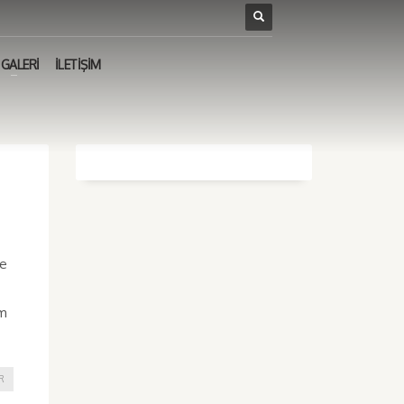
GALERİ
İLETİŞİM
ye
üm
R