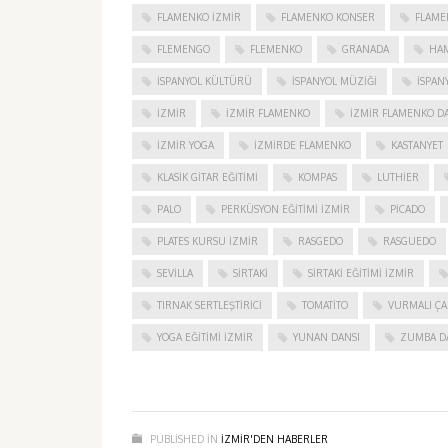
FLAMENKO IZMIR
FLAMENKO KONSER
FLAME
FLEMENGO
FLEMENKO
GRANADA
HAM
İSPANYOL KÜLTÜRÜ
İSPANYOL MÜZIĞI
İSPAN
IZMIR
IZMIR FLAMENKO
İZMIR FLAMENKO DA
İZMIR YOGA
IZMIRDE FLAMENKO
KASTANYET
KLASIK GITAR EĞITIMI
KOMPAS
LUTHIER
PALO
PERKÜSYON EĞITIMI İZMIR
PICADO
PLATES KURSU İZMIR
RASGEDO
RASGUEDO
SEVILLA
SIRTAKI
SIRTAKI EĞITIMI İZMIR
TIRNAK SERTLEŞTIRICI
TOMATITO
VURMALI ÇA
YOGA EĞITIMI İZMIR
YUNAN DANSI
ZUMBA D
PUBLISHED IN
IZMIR'DEN HABERLER