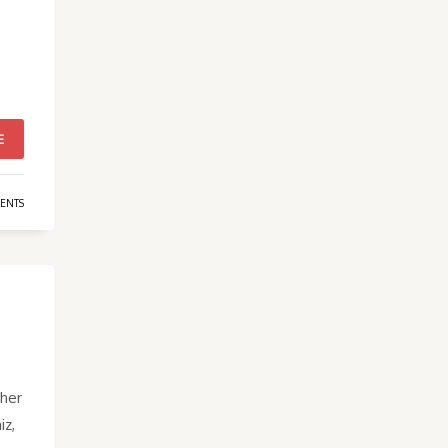
E
ENTS
 her
iz,