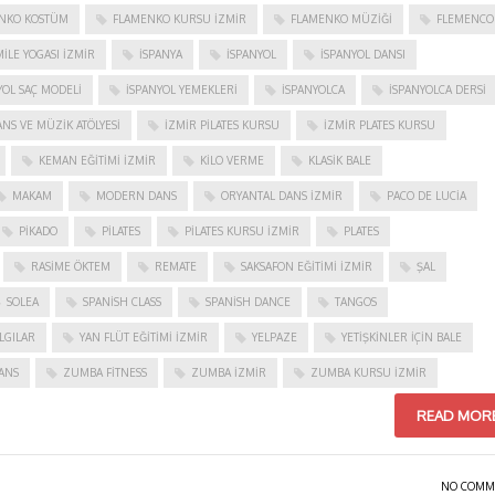
NKO KOSTÜM
FLAMENKO KURSU İZMIR
FLAMENKO MÜZIĞI
FLEMENCO
ILE YOGASI İZMIR
ISPANYA
İSPANYOL
İSPANYOL DANSI
YOL SAÇ MODELI
İSPANYOL YEMEKLERI
İSPANYOLCA
İSPANYOLCA DERSI
NS VE MÜZIK ATÖLYESI
İZMIR PILATES KURSU
İZMIR PLATES KURSU
KEMAN EĞITIMI İZMIR
KILO VERME
KLASIK BALE
MAKAM
MODERN DANS
ORYANTAL DANS İZMIR
PACO DE LUCIA
PIKADO
PILATES
PILATES KURSU İZMIR
PLATES
RASIME ÖKTEM
REMATE
SAKSAFON EĞITIMI İZMIR
ŞAL
SOLEA
SPANISH CLASS
SPANISH DANCE
TANGOS
LGILAR
YAN FLÜT EĞITIMI İZMIR
YELPAZE
YETIŞKINLER IÇIN BALE
ANS
ZUMBA FITNESS
ZUMBA İZMIR
ZUMBA KURSU İZMIR
READ MOR
NO COMM