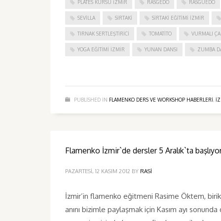
PLATES KURSU İZMIR
RASGEDO
RASGUEDO
SEVILLA
SIRTAKI
SIRTAKI EĞITIMI İZMIR
TIRNAK SERTLEŞTIRICI
TOMATITO
VURMALI ÇA
YOGA EĞITIMI İZMIR
YUNAN DANSI
ZUMBA D
PUBLISHED IN
FLAMENKO DERS VE WORKSHOP HABERLERI
,
I
Flamenko İzmir`de dersler 5 Aralık`ta başlıyor
PAZARTESI, 12 KASIM 2012
BY
RASI
İzmir’in flamenko eğitmeni Rasime Öktem, biriki
anını bizimle paylaşmak için Kasım ayı sonunda