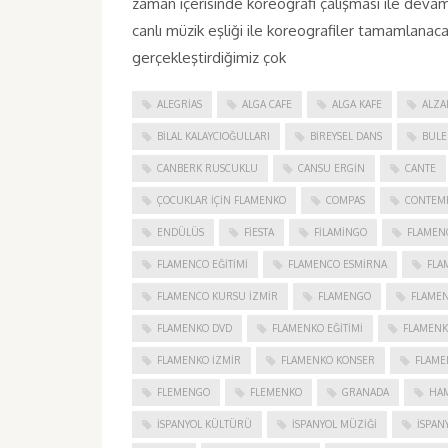
zaman içerisinde koreografi çalışması ile d
canlı müzik eşliği ile koreografiler tamamlanacak
gerçekleştirdiğimiz çok
ALEGRIAS
ALGA CAFE
ALGA KAFE
ALZA
BILAL KALAYCIOĞULLARI
BIREYSEL DANS
BULE
CANBERK RUSCUKLU
CANSU ERGIN
CANTE
ÇOCUKLAR IÇIN FLAMENKO
COMPAS
CONTEM
ENDÜLÜS
FIESTA
FILAMINGO
FLAMEN
FLAMENCO EĞITIMI
FLAMENCO ESMIRNA
FLA
FLAMENCO KURSU İZMIR
FLAMENGO
FLAME
FLAMENKO DVD
FLAMENKO EĞITIMI
FLAMENK
FLAMENKO IZMIR
FLAMENKO KONSER
FLAME
FLEMENGO
FLEMENKO
GRANADA
HAM
İSPANYOL KÜLTÜRÜ
İSPANYOL MÜZIĞI
İSPAN