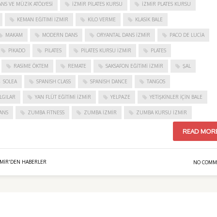
NS VE MÜZIK ATÖLYESI
İZMIR PILATES KURSU
İZMIR PLATES KURSU
KEMAN EĞITIMI İZMIR
KILO VERME
KLASIK BALE
MAKAM
MODERN DANS
ORYANTAL DANS İZMIR
PACO DE LUCIA
PIKADO
PILATES
PILATES KURSU İZMIR
PLATES
RASIME ÖKTEM
REMATE
SAKSAFON EĞITIMI İZMIR
ŞAL
SOLEA
SPANISH CLASS
SPANISH DANCE
TANGOS
LGILAR
YAN FLÜT EĞITIMI İZMIR
YELPAZE
YETIŞKINLER IÇIN BALE
ANS
ZUMBA FITNESS
ZUMBA İZMIR
ZUMBA KURSU İZMIR
READ MOR
ZMIR'DEN HABERLER
NO COMM