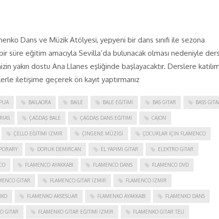
enko Dans ve Müzik Atölyesi, yepyeni bir dans sınıfı ile sezona
ir süre eğitim amacıyla Sevilla’da bulunacak olması nedeniyle ders
n yakın dostu Ana Llanes eşliğinde başlayacaktır. Derslere katılım
erle iletişime geçerek ön kayıt yaptırmanız
PUA
BAILAORA
BAILE
BALE EĞITIMI
BAS GITAR
BASS GITA
RIAS
ÇAĞDAŞ BALE
ÇAĞDAŞ DANS EĞITIMI
CAJON
ÇELLO EĞITIMI İZMIR
ÇINGENE MÜZIĞI
ÇOCUKLAR IÇIN FLAMENCO
PORARY
DORUK DEMIRCAN
EL YAPIMI GITAR
ELEKTRO GITAR
CO
FLAMENCO AYAKKABI
FLAMENCO DANS
FLAMENCO DVD
MENCO GITAR
FLAMENCO GITAR İZMIR
FLAMENCO IZMIR
NKO
FLAMENKO AKSESUAR
FLAMENKO AYAKKABI
FLAMENKO DANS
O GITAR
FLAMENKO GITAR EĞITIMI İZMIR
FLAMENKO GITAR TELI