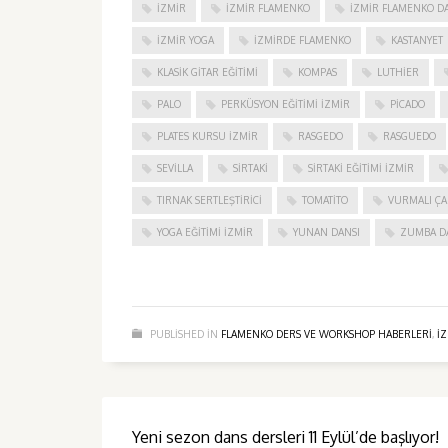
IZMIR
IZMIR FLAMENKO
İZMIR FLAMENKO DA
İZMIR YOGA
IZMIRDE FLAMENKO
KASTANYET
KLASIK GITAR EĞITIMI
KOMPAS
LUTHIER
PALO
PERKÜSYON EĞITIMI İZMIR
PICADO
PLATES KURSU İZMIR
RASGEDO
RASGUEDO
SEVILLA
SIRTAKI
SIRTAKI EĞITIMI İZMIR
TIRNAK SERTLEŞTIRICI
TOMATITO
VURMALI ÇA
YOGA EĞITIMI İZMIR
YUNAN DANSI
ZUMBA D
PUBLISHED IN
FLAMENKO DERS VE WORKSHOP HABERLERI
,
I
Yeni sezon dans dersleri 11 Eylül’de başlıyor!