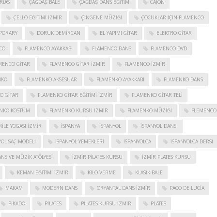
RIAS
ÇAĞDAŞ BALE
ÇAĞDAŞ DANS EĞITIMI
CAJON
ÇELLO EĞITIMI İZMIR
ÇINGENE MÜZIĞI
ÇOCUKLAR IÇIN FLAMENCO
PORARY
DORUK DEMIRCAN
EL YAPIMI GITAR
ELEKTRO GITAR
CO
FLAMENCO AYAKKABI
FLAMENCO DANS
FLAMENCO DVD
MENCO GITAR
FLAMENCO GITAR İZMIR
FLAMENCO IZMIR
NKO
FLAMENKO AKSESUAR
FLAMENKO AYAKKABI
FLAMENKO DANS
O GITAR
FLAMENKO GITAR EĞITIMI İZMIR
FLAMENKO GITAR TELI
NKO KOSTÜM
FLAMENKO KURSU İZMIR
FLAMENKO MÜZIĞI
FLEMENCO
ILE YOGASI İZMIR
ISPANYA
İSPANYOL
İSPANYOL DANSI
YOL SAÇ MODELI
İSPANYOL YEMEKLERI
İSPANYOLCA
İSPANYOLCA DERSI
NS VE MÜZIK ATÖLYESI
İZMIR PILATES KURSU
İZMIR PLATES KURSU
KEMAN EĞITIMI İZMIR
KILO VERME
KLASIK BALE
MAKAM
MODERN DANS
ORYANTAL DANS İZMIR
PACO DE LUCIA
PIKADO
PILATES
PILATES KURSU İZMIR
PLATES