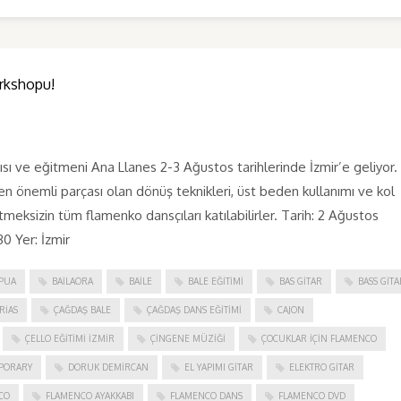
rkshopu!
ve eğitmeni Ana Llanes 2-3 Ağustos tarihlerinde İzmir’e geliyor. 
n önemli parçası olan dönüş teknikleri, üst beden kullanımı ve kol
tmeksizin tüm flamenko dansçıları katılabilirler. Tarih: 2 Ağustos
0 Yer: İzmir
PUA
BAILAORA
BAILE
BALE EĞITIMI
BAS GITAR
BASS GITA
RIAS
ÇAĞDAŞ BALE
ÇAĞDAŞ DANS EĞITIMI
CAJON
ÇELLO EĞITIMI İZMIR
ÇINGENE MÜZIĞI
ÇOCUKLAR IÇIN FLAMENCO
PORARY
DORUK DEMIRCAN
EL YAPIMI GITAR
ELEKTRO GITAR
CO
FLAMENCO AYAKKABI
FLAMENCO DANS
FLAMENCO DVD